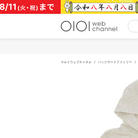
コ
ン
テ
ン
ツ
へ
ス
キ
ッ
プ
マルイウェブチャネル
/
バックヤードファミリー