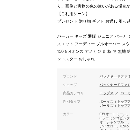
り、画像と実物の色の違いがある場合
【ご利用シーン】
プレゼント 贈り物 ギフト お返し 引っ
パーカー キッズ 通販 ジュニア パーカ
スエット フーディー プルオーバー スウェット 
150 8.4オンス アメカジ 春 秋 冬 無地 綿
ントスター おしゃれ
ブランド
バックヤードファ
ショップ
バックヤードファ
商品カテゴリ
トップス
／
パー
性別タイプ
ボーイズ
(
トップ
ガールズ
(
トップ
カラー
039.オートミール、
8.フラミンゴピンク、
オーシャンブルー、0
アイエロー、029.