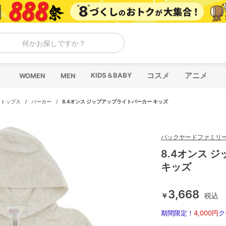
何かお探しですか？
コスメ
アニメ
KIDS＆BABY
WOMEN
MEN
/
トップス
/
パーカー
/
8.4オンス ジップアップライトパーカー キッズ
バックヤードファミリ
8.4オンス 
キッズ
3,668
￥
税込
期間限定！
4,000円
ク