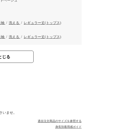
イトベージュ
長袖
/
洗える
/
レギュラー丈(トップス)
長袖
/
洗える
/
レギュラー丈(トップス)
とじる
さいませ。
過去注文商品のサイズを参照する
身長別着用感ガイド