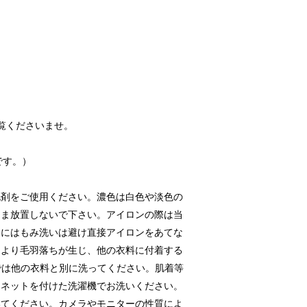
覧くださいませ。
です。）
洗剤をご使用ください。濃色は白色や淡色の
まま放置しないで下さい。アイロンの際は当
分にはもみ洗いは避け直接アイロンをあてな
により毛羽落ちが生じ、他の衣料に付着する
では他の衣料と別に洗ってください。肌着等
りネットを付けた洗濯機でお洗いください。
いてください。カメラやモニターの性質によ