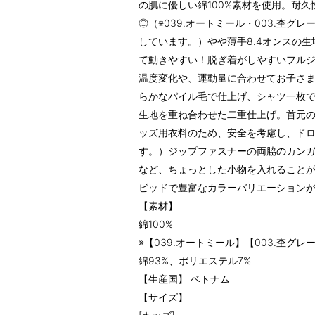
の肌に優しい綿100%素材を使用。耐
◎（※039.オートミール・003.杢グ
しています。）やや薄手8.4オンスの
て動きやすい！脱ぎ着がしやすいフル
温度変化や、運動量に合わせてお子さ
らかなパイル毛で仕上げ、シャツ一枚で
生地を重ね合わせた二重仕上げ。首元の
ッズ用衣料のため、安全を考慮し、ド
す。）ジップファスナーの両脇のカン
など、ちょっとした小物を入れること
ビッドで豊富なカラーバリエーションが
【素材】
綿100%
※【039.オートミール】【003.杢グレ
綿93%、ポリエステル7%
【生産国】 ベトナム
【サイズ】