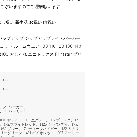
がございますのでご理解願います。
越し祝い 新生活 お祝い 内祝い
 ジップアップ ジップアップライトパーカー
ルームウェア 100 110 120 130 140
100 おしゃれ ユニセックス Printstar プリ
ミリー
ミリー
カー
ス
／
パーカー
)
ス
／
パーカー
)
001.ホワイト、003.杢グレー、005.ブラック、17
172.ブライトレッド、112.バーガンディ、175.
30.ブルー、174.ディープネイビー、182.カナリ
ケリーグリーン、481.バイオレット、037.アーミー