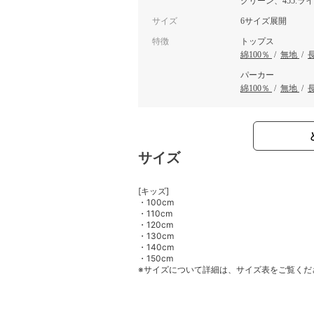
グリーン、455.ラ
サイズ
6サイズ展開
特徴
トップス
綿100％
/
無地
/
パーカー
綿100％
/
無地
/
サイズ
[キッズ]
・100cm
・110cm
・120cm
・130cm
・140cm
・150cm
※サイズについて詳細は、サイズ表をご覧くだ