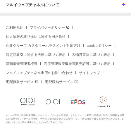
マルイウェブチャネルについて
ご利用規約
プライバシーポリシー
個人情報の取り扱いに関する同意条項
丸井グループ カスタマーハラスメント対応方針
cookieポリシー
特定商取引に関する法律に基づく表示
古物営業法に基づく表示
酒類販売管理者標識
高度管理医療機器等販売許可に基づく表示
マルイウェブチャネル出店のお問い合わせ
サイトマップ
宅配買取サービス
宅配収納サービス
※セール商品の比較対象価格はマルイウェブチャネル旧価格、またはメーカー希望小売価格に現在の消費税を加算
した価格です。※セール期間中、予告なく価格が変更となる場合・マルイ店舗価格と異なる場合がございます。お
支払いはご注文時の価格となりますのでご了承ください。