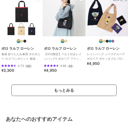
ポロ ラルフ ローレン
ポロ ラルフ ローレン
ポロ ラルフ ローレン
傘袋 折りたたみ傘用 ポロポニ
【WEB限定】ベルト付きレイ
レインバッグ シーズナルベア
ー ロゴ ワンポイント 無地 パ
ンバッグS ポロベア フラッグ
ポロベア ポケッタブル 75D ユ
¥4,950
イピング ユニセックス
ベア ユニセックス
ニセックス
4.73
4.66
（
19件
）
（
3件
）
¥3,300
¥4,950
もっとみる
あなたへのおすすめアイテム