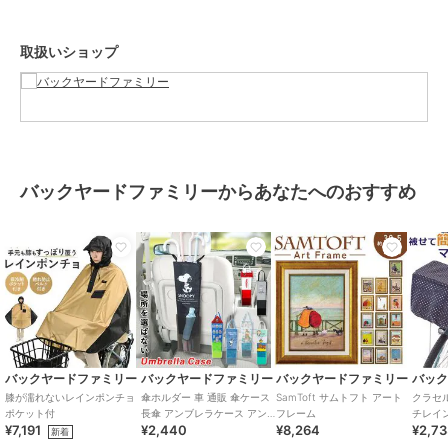
本製品は防水性を持ちますが、完全に防ぐものではありません。ま
た、水中での使用は出来ません。
取扱いショップ
炎天下や雨ざらし等の環境で長時間放置しないでください。紫外線や
酸性雨などの自然現象で耐久性が損なわれます。
火気や高温になるものを本製品に近づけないでください。引火や溶け
ることがあります。
小さなお子様がかぶって遊んだりしないよう、保管場所には充分ご注
意ください。
鋭利なものを入れたり、突起物やカゴのキズ等でカバーにキズが付か
バックヤードファミリーからあなたへのおすすめ
ないようにご注意ください。
自然光及び照明などにより、通常のご使用でもカバー本体の変色、退
色の可能性がありますのでご了承ください。
貴重品や精密機械を中に入れたままにしないでください。
汚れは水またはぬるま湯で洗い流してください。洗濯機の使用、もみ
洗いは避けてください。
お手入れ後には防水スプレーをかけていただくと、より永くご使用い
ただけます。
濡れた後、日陰の風通しの良い場所で自然乾燥させてください。
濡れたままで保管はしないでください。カビの発生や色落ちの原因と
バックヤードファミリー
バックヤードファミリー
バックヤードファミリー
バッ
なる場合があります。
膝が濡れないレインポンチョ
傘ホルダー 車 通販 傘ケース
SamToft サムトフト アート
クラセ
カメラやモニターの性質により、画像と実物の色の違いがある場合が
ポケット付
長傘 アンブレラケース アン
フレーム
チレイ
¥7,191
¥2,440
¥8,264
¥2,7
ブレラホルダー 車用 車内 収
新着
ございますのでご理解願います。
納 傘袋