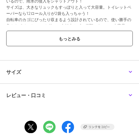
いるので、雨水の侵入をシャットアウト！
サイズは、大きなリュックもすっぽりと入って大容量。トイレットペ
ーパーなら12ロール入りが2袋も入っちゃう！
自転車のカゴにぴったり収まるよう設計されているので、使い勝手の
良さもポイント。（※お使いの自転車カゴの種類によって、本商品レ
インバッグカバーとカゴのサイズが合わない場合がございます。予め
ご了承くださいませ。）
バッグをカバーに収納したら、開口部をくるくると折りたたんで両サ
イドのバックルを留めるだけ！
中に入れるバッグの大きさに合わせてサイズ調節が可能だから、もた
つき感なくすっきりと収納できるのが嬉しい♪
憂鬱な雨の日のストレスを減らしてくれる、おススメのアイテム♪
サイズ
本製品はカバンを雨から守るカバーです。それ以外のご使用はお避け
ください。
バックルだけを持って荷物を持ち上げないでください。
必ずバックルを正しく装着してご使用ください。
レビュー・口コミ
取り付け後、ハンドル操作や走行の妨げにならないようにご注意くだ
さい。
サイズの合わないカゴに無理に装着すると、破損や型くずれの原因と
なりますのでご注意ください。
強い風などで本体が急にめくれ上がると危険ですので、留め具をしっ
かりと留めてご使用ください。
走行中に開閉するのは危険ですのでおやめください。