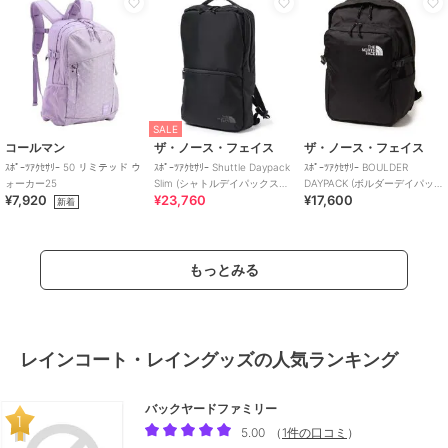
SALE
コールマン
ザ・ノース・フェイス
ザ・ノース・フェイス
ｽﾎﾟｰﾂｱｸｾｻﾘｰ 50 リミテッド ウ
ｽﾎﾟｰﾂｱｸｾｻﾘｰ Shuttle Daypack
ｽﾎﾟｰﾂｱｸｾｻﾘｰ BOULDER
ォーカー25
Slim (シャトルデイパックスリ
DAYPACK (ボルダーデイパッ
¥7,920
¥23,760
¥17,600
ム)
ク)
新着
もっとみる
レインコート・レイングッズの人気ランキング
バックヤードファミリー
5.00
（
1件の口コミ
）