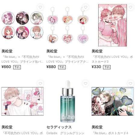
美松堂
美松堂
美松堂
『Re:blue』×『不可抗力のI
『Re:blue』×『不可抗力のI
『不可抗力のI LOVE YOU』ポ
LOVE YOU』ブラインド缶バ
LOVE YOU』ブラインドアク
ストカード3
¥660
¥880
¥330
ッジ（全6種）
リルキーホルダー（全6種）
予約
予約
予約
美松堂
セラディックス
美松堂
『不可抗力のI LOVE YOU』ポ
Celladix グリシルグリシン
『Re:blue』ポストカード4