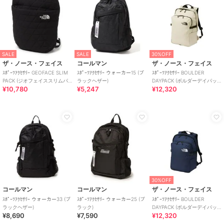
SALE
SALE
30%OFF
ザ・ノース・フェイス
コールマン
ザ・ノース・フェイス
ｽﾎﾟｰﾂｱｸｾｻﾘｰ GEOFACE SLIM
ｽﾎﾟｰﾂｱｸｾｻﾘｰ ウォーカー15 (ブ
ｽﾎﾟｰﾂｱｸｾｻﾘｰ BOULDER
PACK (ジオフェイススリムパ
ラックヘザー)
DAYPACK (ボルダーデイパッ
¥10,780
¥5,247
¥12,320
ック)
ク)
30%OFF
コールマン
コールマン
ザ・ノース・フェイス
ｽﾎﾟｰﾂｱｸｾｻﾘｰ ウォーカー33 (ブ
ｽﾎﾟｰﾂｱｸｾｻﾘｰ ウォーカー25 (ブ
ｽﾎﾟｰﾂｱｸｾｻﾘｰ BOULDER
ラックヘザー)
ラック)
DAYPACK (ボルダーデイパッ
¥8,690
¥7,590
¥12,320
ク)