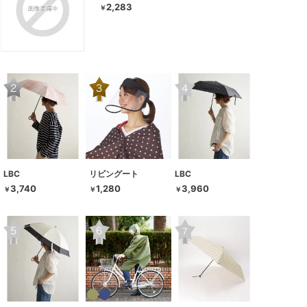
2,283
￥
LBC
リビングート
LBC
3,740
1,280
3,960
￥
￥
￥