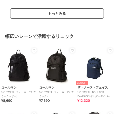
もっとみる
幅広いシーンで活躍するリュック
30%OFF
コールマン
コールマン
ザ・ノース・フェイス
ｽﾎﾟｰﾂｱｸｾｻﾘｰ ウォーカー33 (ブ
ｽﾎﾟｰﾂｱｸｾｻﾘｰ ウォーカー25 (ブ
ｽﾎﾟｰﾂｱｸｾｻﾘｰ BOULDER
ラックヘザー)
ラック)
DAYPACK (ボルダーデイパッ
¥8,690
¥7,590
¥12,320
ク)