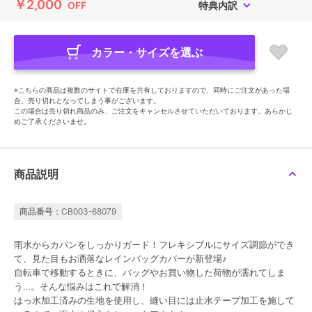
￥2,000
OFF
特典内訳
カラー・サイズを選ぶ
※こちらの商品は複数のサイトで在庫を共有しておりますので、同時にご注文があった場
合、売り切れとなってしまう事がございます。
この場合は売り切れ商品のみ、ご注文をキャンセルさせていただいております。あらかじ
めご了承くださいませ。
商品説明
商品番号：CB003-68079
雨水からカバンをしっかりガード！フレキシブルにサイズ調節ができ
て、見た目もお洒落なレインバッグカバーが新登場♪
自転車で移動するときに、バッグやお買い物した荷物が濡れてしま
う…。そんな悩みはこれで解消！
はっ水加工済みの生地を使用し、縫い目には止水テープ加工を施して