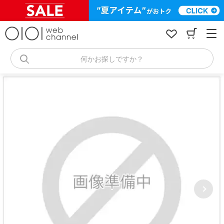
コ
ン
テ
ン
ツ
へ
何かお探しですか？
ス
キ
ッ
プ