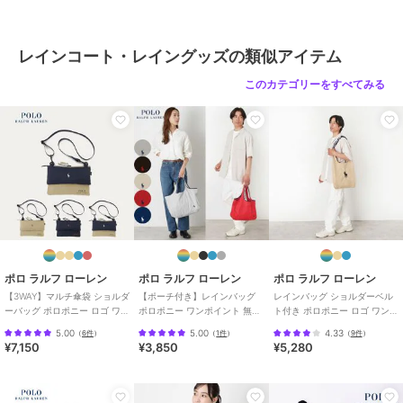
ブランド
バックヤードファミリー
レインコート・レイングッズの類似アイテム
ショップ
バックヤードファミリー
このカテゴリーをすべてみる
商品カテゴリ
傘・レイングッズ
／
レインコー
ト・レイングッズ
カラー
ネイビー、カーキ、ブラック
サイズ
【即日発送】レインバッグカバー
素材
ポリエステル100%
商品のお取り扱い方法
原産国
中国
ポロ ラルフ ローレン
ポロ ラルフ ローレン
ポロ ラルフ ローレン
【3WAY】マルチ傘袋 ショルダ
【ポーチ付き】レインバッグ
レインバッグ ショルダーベル
ーバッグ ポロポニー ロゴ ワン
ポロポニー ワンポイント 無地
ト付き ポロポニー ロゴ ワンポ
ポイント 無地 ユニセックス
40D ユニセックス
イント 無地 ユニセックス
5.00
5.00
4.33
（
6件
）
（
1件
）
（
9件
）
¥7,150
¥3,850
¥5,280