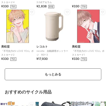
ストカード4
3.0ポアセラム
¥330
¥2,838
¥330
予約
新着
予約
美松堂
レコルト
美松堂
『不可抗力のI LOVE YOU』ポ
recolte 自動調理ポットラー
『不可抗力のI LOVE YOU』ポ
ストカード2
ジ RSY-3
ストカード1
¥330
¥17,930
¥330
予約
予約
もっとみる
おすすめのサイクル用品