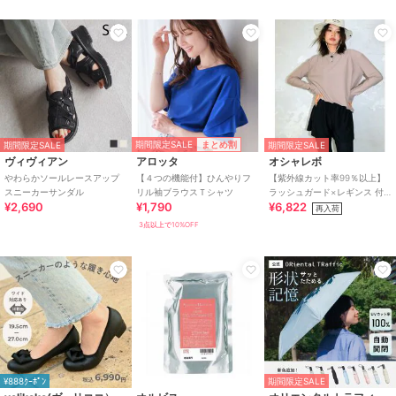
期間限定SALE
まとめ割
期間限定SALE
期間限定SALE
ヴィヴィアン
アロッタ
オシャレボ
やわらかソールレースアップ
【４つの機能付】ひんやりフ
【紫外線カット率99％以上】
スニーカーサンダル
リル袖ブラウスＴシャツ
ラッシュガード×レギンス 付
¥2,690
¥1,790
¥6,822
き タンキニ
再入荷
3点以上で10%OFF
¥888ｸｰﾎﾟﾝ
期間限定SALE