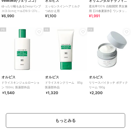
velikoko(ヴェリココ）
オルビス
オリエンタルトラフィック
ゆったり幅もある2wayパンプ
エッセンスインヘアミルク
遮光率100％ 自動開閉 男女兼
ス(3.0cmヒール)[19.5~27cm]
つめかえ用
用【26春夏新作】ワンタッチ
¥6,990
¥1,100
¥1,991
ラクチンきれいシューズ
晴雨兼用 折りたたみ傘 /G-
0601
PR
PR
PR
オルビス
オルビス
オルビス
ドライスキンジェルローショ
ドライスキンクリーム 85g
リリースバイタッチ ボディク
ン 150mL 医薬部外品
医薬部外品
リーム 190g
1,540
1,320
2,200
¥
¥
¥
もっとみる