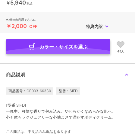
5,940
￥
税込
各種特典利用でさらに
￥2,000
OFF
特典内訳
カラー・サイズを選ぶ
45人
商品説明
商品番号：CB003-66330
型番：SIFD
[型番:SIFD]
一晩中、可憐な香りで包み込み、やわらかくなめらかな肌へ。
心も体もラグジュアリーな心地よさで満たすボディクリーム。
この商品は、不良品のみ返品を承ります