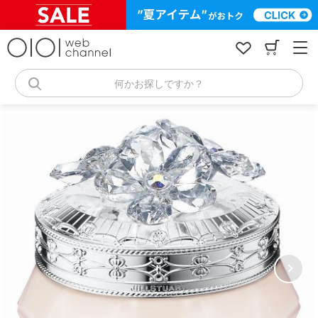
コ
ン
テ
ン
ツ
へ
何かお探しですか？
ス
キ
ッ
プ