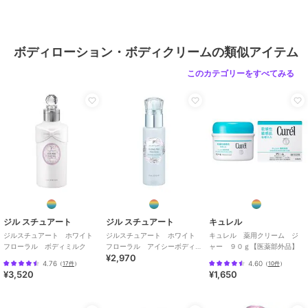
ボディローション・ボディクリームの類似アイテム
このカテゴリーをすべてみる
ジル スチュアート
ジル スチュアート
キュレル
ジルスチュアート ホワイト
ジルスチュアート ホワイト
キュレル 薬用クリーム ジ
フローラル ボディミルク
フローラル アイシーボディ
ャー ９０ｇ【医薬部外品】
¥2,970
ミスト＜限定＞
4.76
4.60
（
17件
）
（
10件
）
¥3,520
¥1,650