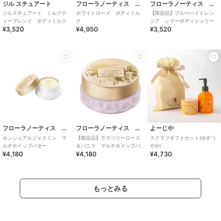
ジル スチュアート
フローラノーティス ジルスチュアート
フローラノーティス ジルスチュアート
ジルスチュアート ミルクテ
ホワイトローズ ボディミル
【限定品】ブルーハイドレン
ィーブレンド ボディミルク
ク
ジア シマーボディジェリー
¥3,520
¥4,950
¥3,520
フローラノーティス ジルスチュアート
フローラノーティス ジルスチュアート
よーじや
センシュアルジャスミン マ
【限定品】ラズベリーローズ
スクラブギフトセット(ゆずつ
ルチホイップバター
＆バニラ マルチホイップバ
やや)
¥4,180
¥4,180
¥4,730
ター
もっとみる