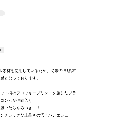
L
ル素材を使用しているため、従来のPU素材
ズ感となっております。
ドット柄のフロッキープリントを施したブラ
ーコンビが仲間入り
度履いたらやみつきに！
レンチシックな上品さの漂うバレエシュー