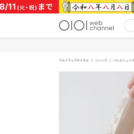
コ
ン
テ
ン
ツ
へ
ス
キ
ッ
プ
マルイウェブチャネル
/
シューズ
/
バレエシュー