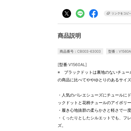
商品説明
商品番号：CB003-63003
型番：V1560A
[型番:V1560AL]
※ ブラックドットは裏地のないチュー
の商品に比べてややゆとりのあるサイ
・人気のバレエシューズにチュールに
ックドットと花柄チュールのアイボリ
・履き心地抜群の柔らかさと軽さで一
・くったりとしたシルエットでも、フ
ズ。