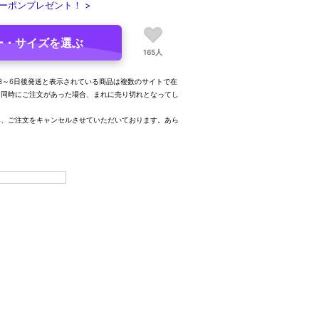
ーポンプレゼント！ >
ー・サイズを選ぶ
165人
3～6日後発送と表示されている商品は複数のサイトで在
、同時にご注文があった場合、まれに売り切れとなってし
み、ご注文をキャンセルさせていただいております。あら
。