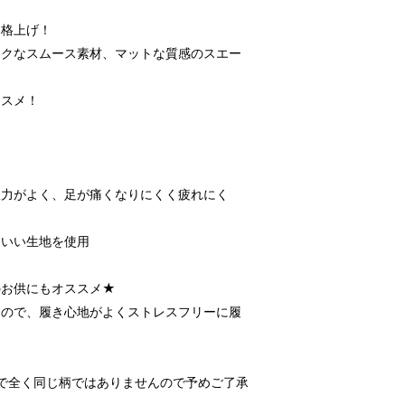
を格上げ！
イクなスムース素材、マットな質感のスエー
ススメ！
収力がよく、足が痛くなりにくく疲れにく
もいい生地を使用
のお供にもオススメ★
なので、履き心地がよくストレスフリーに履
で全く同じ柄ではありませんので予めご了承