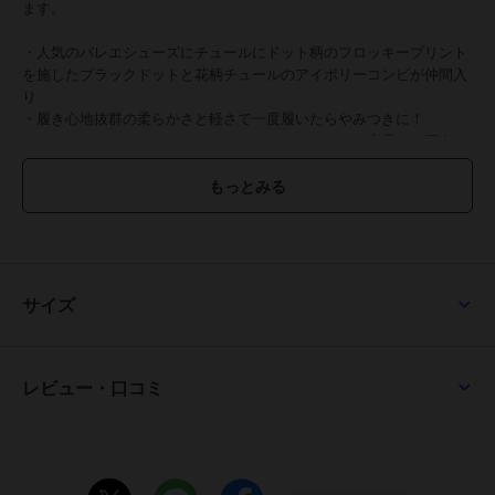
ます。
・人気のバレエシューズにチュールにドット柄のフロッキープリント
を施したブラックドットと花柄チュールのアイボリーコンビが仲間入
り
・履き心地抜群の柔らかさと軽さで一度履いたらやみつきに！
・くったりとしたシルエットでも、フレンチシックな上品さの漂うバ
レエシューズ。
豊富なカラーバリエーションでコーデを格上げ！
ツヤ感のあるエナメル素材、レザーライクなスムース素材、マットな
質感のスエード素材、
色違いで揃えてコーデを楽しむのもオススメ！
サイズ
◇履きやすさのポイント◇
・低反発クッションインソール
・屈曲性のあるやわらかい底で力の吸収力がよく、足が痛くなりにく
く疲れにくい。
レビュー・口コミ
・裏材は見た目がおしゃれ、足当たりもいい生地を使用
・フラットで歩きやすい
・かさばらず軽いので、レジャーや旅のお供にもオススメ★
・柔らかい仕上げで足当たりがソフトなので、履き心地がよくストレ
スフリーに履ける！