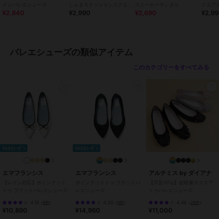
ネ－ムのご指定はできかねますのでご了承をお願い致します。【サイ
インバレエシューズ
しゅまろクッションスクエア
スニーカーサンダル
クエア
¥2,840
¥2,990
¥2,690
¥2,9
トゥ切り替えデザインバブー
ュ
ズ情報】
シュ
215サイズ (21.5cm)
・長さ:22.6cm
・ワイズ:20.3cm
バレエシューズの類似アイテム
・幅:7.7cm
・ヒールの高さ:0.9cm
このカテゴリーをすべてみる
220サイズ (22.0cm)
・長さ:23.1cm
・ワイズ:20.6cm
・幅:7.8cm
・ヒールの高さ:0.9cm
225サイズ (22.5cm)
¥888ｸｰﾎﾟﾝ
¥888ｸｰﾎﾟﾝ
・長さ:23.6cm
・ワイズ:21.0cm
・幅:7.9cm
エマフランシス
エマフランシス
アルテミス by ダイアナ
・ヒールの高さ:0.9cm
【レイン対応】ポインテッド
ポインテッドトゥ フラットバ
【片足100g】超軽量スクエア
トゥ フラットバレエシューズ
レエシューズ
トゥバレエシューズ
230サイズ (23.0cm)
4.16
4.00
4.46
（
6件
）
（
3件
）
（
28件
）
¥10,890
¥14,960
¥11,000
・長さ:24.1cm