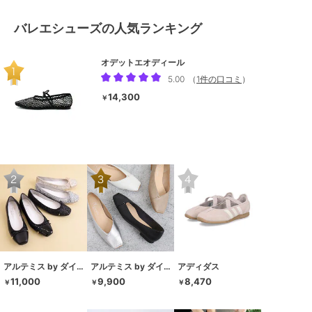
バレエシューズの人気ランキング
オデットエオディール
5.00
（
1件の口コミ
）
14,300
￥
アルテミス by ダイアナ
アルテミス by ダイアナ
アディダス
11,000
9,900
8,470
￥
￥
￥