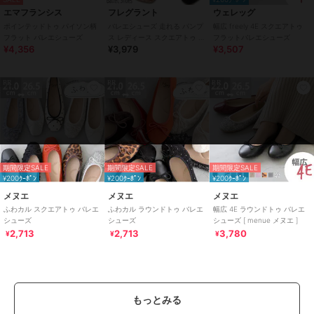
エマフランシス
フレグラント
ウェレッグ
性別タイプ
レディース
ポインテッドトゥ パイソン柄
バレエシューズ 走れる パンプ
幅広 freely 4E スクエアトゥ
シューズ
／
バレエシューズ
フラット バレエシューズ
ス レディース スクエアトゥ ロ
フラットバレエシューズ
¥4,356
¥3,979
¥3,507
ーヒール ぺたんこ 歩きやすい
カラー
ブラックドット1、ゴールドグリ
ッター、グレージュスエード、パ
イソン、グレージュクロコ、シル
PR
PR
PR
バーリザード、レッドエナメル、
ブラックPU、ブラックスエード、
ブラックエナメル、ベージュ、ブ
ラウン、グレー、プラチナ、アイ
ボリーコンビ
期間限定SALE
期間限定SALE
期間限定SALE
サイズ
10サイズ展開
¥200ｸｰﾎﾟﾝ
¥200ｸｰﾎﾟﾝ
¥200ｸｰﾎﾟﾝ
素材
エナメル素材(××E)
メヌエ
メヌエ
メヌエ
スエード素材(××S）
ふわカル スクエアトゥ バレエ
ふわカル ラウンドトゥ バレエ
幅広 4E ラウンドトゥ バレエ
シューズ
シューズ
シューズ [ menue メヌエ ]
グリッター素材(GDG)
2,713
2,713
3,780
¥
¥
¥
型押しPU素材(SVLZ、PY）
合成皮革(××PU）
チュール素材(BLDT)
チュールレース(IVC)
商品のお取り扱い方法
もっとみる