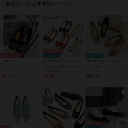
あなたへのおすすめアイテム
・長さ:26.1cm
・ワイズ:22.9cm
・幅:8.4cm
・ヒールの高さ:0.9cm
255サイズ (25.5cm)
・長さ:26.6cm
・ワイズ:23.2cm
・幅:8.5cm
期間限定SALE
・ヒールの高さ:0.9cm
期間限定SALE
¥1000ｸｰﾎﾟﾝ
¥1000ｸｰﾎﾟﾝ
ノヤウ
オリエンタルトラフィック
オリエンタルトラフィック
スクエアツイードバレエシュ
定番人気！ 厚手クッション入
スクエアトゥフラットバレエ
260サイズ (26.0cm)
ーズ
り 歩きやすい フラット バレエ
シューズ/32306
・長さ:27.1cm
¥4,702
¥4,900
¥6,501
シューズ/R-4006
・ワイズ:23.6cm
・幅:8.6cm
・ヒールの高さ:0.9cm
ブランド
ヴィヴィアン
ショップ
VIVIAN COLLECTION
期間限定SALE
商品カテゴリ
シューズ
／
バレエシューズ
SALE
¥200ｸｰﾎﾟﾝ