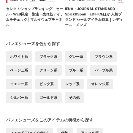
セレクトショップランキング｜セー
IENA・JOURNAL STANDARD・
ル・WEB限定・別注・売れ筋アイテ
Spick&Span・EDIFICEほか 人気ブ
ムをチェック | マルイウェブチャネ
ランド セールアイテム特集｜レディ
ル
ース・メンズ
バレエシューズを色から探す
ホワイト系
ブラック系
グレー系
ブラウン系
ベージュ系
グリーン系
ブルー系
パープル系
イエロー系
ピンク系
レッド系
オレンジ系
シルバー系
ゴールド系
その他
バレエシューズをこのアイテムの特徴から探す
スエード(フェイク含む)
無地
アニマル柄