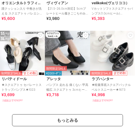
オリエンタルトラフィック
ヴィヴィアン
velikoko(ヴェリココ）
踵クッション入り 中敷きが洗
【21.5-26.0cm対応】5cmプ
Vカットソフトスクエアトゥパ
える スクエアトゥ バレエシュ
レートヒール履きごこちやみ
ンプス(1.0cmヒール)
¥5,600
¥3,980
¥5,393
ーズ /R-4009
つき！スクエアトゥ感激パン
[19.5~27.0cm]
プス
期間限定SALE
期間限定SALE
期間限定SALE
まとめ割
まとめ割
¥200ｸｰﾎﾟﾝ
リバティドール
アレッタ
ラブハンター
★スクエアトゥ セパレートス
パンプス 走れる 痛くない 甲高
★軽量厚底スクエアバックル
トラップパンプス★1023
幅広 スクエアトゥ 3cmヒール
ベルトスニーカー★1673
¥3,699
¥3,718
¥4,998
チャンキーヒール 26秋冬新作
2点以上で10%OFF
2点以上で10%OFF
もっとみる