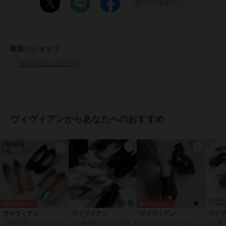
※ 柄物のカラーは同一品番商品、左右で全く同じ柄ではありません
ので予めご了承ください。
※ 画像はサンプルを使用している為、実際にお届けする商品と仕様
取扱いショップ
が異なる場合がございます。
※ 撮影場所やお使いのモニター環境により若干お色味が異なる場合
がございます。
※ 生産時期によって色味や仕様が異なる場合がございます。
--------------------------------------------------------------------
--------
＜価格改定のお知らせ＞
ヴィヴィアンからあなたへのおすすめ
2022年7月7日より原材料の高騰により価格改定をさせて頂きます。
ご了承下さいますよう、お願い申し上げます。
--------------------------------------------------------------------
-
※ 画像はサンプルを使用している為、実際にお届けする商品と仕様
が異なる場合がございます。
※ 撮影場所やお使いのモニター環境により若干お色味が異なる場合
がございます。
期間限定SALE
期間限定SALE
※ ブランドロゴのリニューアルに伴い生産時期によって2種類の靴底
ヴィヴィアン
ヴィヴィアン
ヴィヴィアン
ヴィ
ネームが混在します。
【晴雨兼用】スクエアトゥレ
【26春夏新作カラー追加】ま
やわらかソールレースアップ
＊定番＊