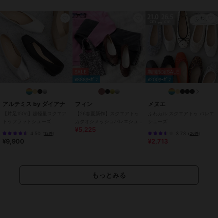
・ワイズ:21.5cm
・幅:8.0cm
・ヒールの高さ:0.9cm
235サイズ (23.5cm)
・長さ:24.6cm
・ワイズ:21.8cm
・幅:8.1cm
SALE
期間限定SALE
・ヒールの高さ:0.9cm
¥888ｸｰﾎﾟﾝ
¥200ｸｰﾎﾟﾝ
240サイズ (24.0cm)
アルテミス by ダイアナ
フィン
メヌエ
・長さ:25.1cm
【片足150g】超軽量スクエア
【26春夏新作】スクエアトゥ
ふわカル スクエアトゥ バレエ
・ワイズ:22.2cm
トゥフラットシューズ
カタオシメッシュバレエシュ
シューズ
・幅:8.2cm
¥5,225
ーズ【低反発スポンジ入り】
4.50
3.73
（
12件
）
（
26件
）
・ヒールの高さ:0.9cm
¥9,900
¥2,713
245サイズ (24.5cm)
・長さ:25.6cm
もっとみる
・ワイズ:22.5cm
・幅:8.3cm
・ヒールの高さ:0.9cm
250サイズ (25.0cm)