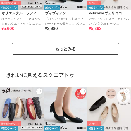
期間限定SALE
40%OFF
¥1000ｸｰﾎﾟﾝ
¥500ｸｰﾎﾟﾝ
¥888ｸｰﾎﾟﾝ
オリエンタルトラフィック
ヴィヴィアン
velikoko(ヴェリココ）
踵クッション入り 中敷きが洗
【21.5-26.0cm対応】5cmプ
Vカットソフトスクエアトゥパ
える スクエアトゥ バレエシュ
レートヒール履きごこちやみ
ンプス(1.0cmヒール)
¥5,600
¥3,980
¥5,393
ーズ /R-4009
つき！スクエアトゥ感激パン
[19.5~27.0cm]
プス
もっとみる
きれいに見えるスクエアトゥ
期間限定SALE
40%OFF
¥1000ｸｰﾎﾟﾝ
¥500ｸｰﾎﾟﾝ
¥888ｸｰﾎﾟﾝ