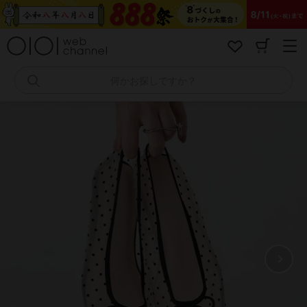
コ
ン
テ
ン
ツ
へ
何かお探しですか？
ス
キ
ッ
プ