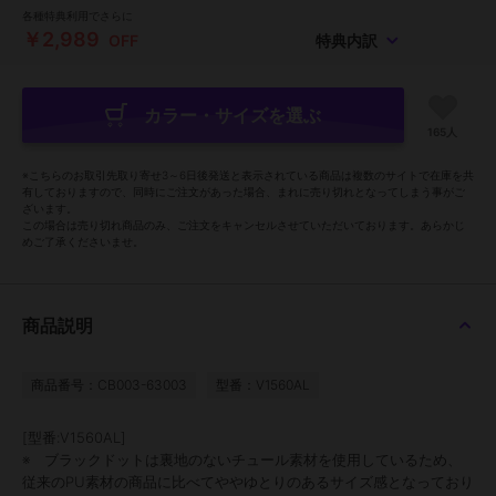
各種特典利用でさらに
￥2,989
OFF
特典内訳
カラー・サイズを選ぶ
165人
※こちらのお取引先取り寄せ3～6日後発送と表示されている商品は複数のサイトで在庫を共
有しておりますので、同時にご注文があった場合、まれに売り切れとなってしまう事がご
ざいます。
この場合は売り切れ商品のみ、ご注文をキャンセルさせていただいております。あらかじ
めご了承くださいませ。
商品説明
商品番号：CB003-63003
型番：V1560AL
[型番:V1560AL]
※ ブラックドットは裏地のないチュール素材を使用しているため、
従来のPU素材の商品に比べてややゆとりのあるサイズ感となっており