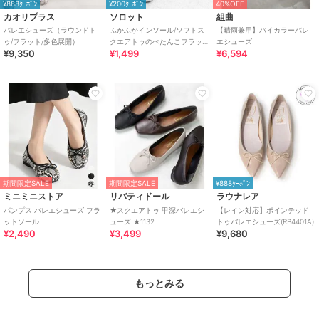
¥888ｸｰﾎﾟﾝ
¥200ｸｰﾎﾟﾝ
40%OFF
カオリプラス
ソロット
組曲
バレエシューズ（ラウンドト
ふかふかインソール/ソフトス
【晴雨兼用】バイカラーバレ
ゥ/フラット/多色展開）
クエアトゥのぺたんこフラッ
エシューズ
¥9,350
¥1,499
¥6,594
トバレエシューズ
期間限定SALE
期間限定SALE
¥888ｸｰﾎﾟﾝ
ミニミニストア
リバティドール
ラウナレア
パンプス バレエシューズ フラ
★スクエアトゥ 甲深バレエシ
【レイン対応】ポインテッド
ットソール
ューズ ★1132
トゥバレエシューズ(RB4401A)
¥2,490
¥3,499
¥9,680
もっとみる