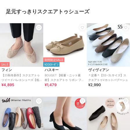
足元すっきりスクエアトゥシューズ
期間限定SALE
SALE
¥200ｸｰﾎﾟﾝ
フィン
ハスキー
ヴィヴィアン
【25秋冬新作】スクエアトゥ
BOUQET 【軽量・ニット素
＊定番＊【SS~3Lサイズ】ス
ツイードバレエシューズ【低
材】スクエアトゥ リボン フラ
クエアトゥVカットバブーシュ
¥4,895
¥1,479
¥2,990
反発スポンジ入り】
ットパンプス/バレエシューズ