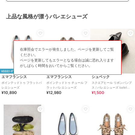
特徴
シューズ
スエード(フェイク含む)
/
無地
/
アニマル柄
/
2.5cm未満
/
スクエ
上品な風格が漂うバレエシューズ
アトゥ
バレエシューズ
スエード(フェイク含む)
/
無地
/
アニマル柄
/
2.5cm未満
/
スクエ
在庫照会でエラーが発生しました。ページを更新してご覧
アトゥ
ください。
原産国
中国
ページを更新してもエラーとなる場合は誠に恐れ入ります
がしばらく時間をおいてからご覧ください。
¥888ｸｰﾎﾟﾝ
¥888ｸｰﾎﾟﾝ
51%OFF
エマフランシス
エマフランシス
シュベック
ポインテッドトゥ フラットバ
ポインテッドトゥ チュール フ
スクエアヒール リボンパンプ
レエシューズ
ラットバレエシューズ
ス / バレエシューズ ballet
¥10,890
¥12,980
¥1,500
shoes