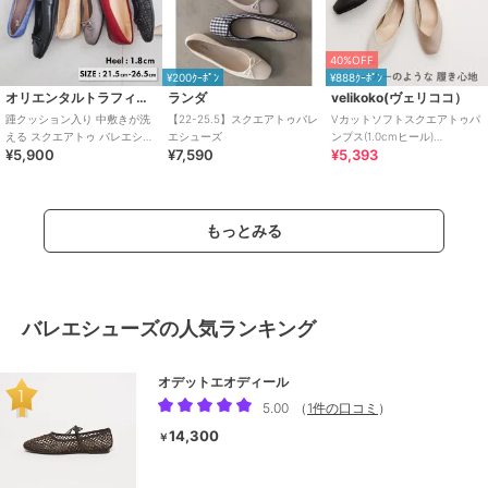
40%OFF
¥200ｸｰﾎﾟﾝ
¥888ｸｰﾎﾟﾝ
オリエンタルトラフィック
ランダ
velikoko(ヴェリココ）
踵クッション入り 中敷きが洗
【22-25.5】スクエアトゥバレ
Vカットソフトスクエアトゥパ
える スクエアトゥ バレエシュ
エシューズ
ンプス(1.0cmヒール)
¥5,900
¥7,590
¥5,393
ーズ /R-4009
[19.5~27.0cm]
もっとみる
バレエシューズの人気ランキング
オデットエオディール
5.00
（
1件の口コミ
）
14,300
￥