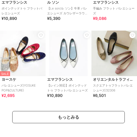
エマフランシス
ル ソン
エマフランシス
ポインテッドトゥ フラットバ
【Le son/ル ソン】牛革 バレ
手編み フラット バレエシュー
レエシューズ
エシューズ カウレザーラウン
ズ
¥10,890
¥5,390
¥9,086
ドトゥプレーンリボンバレエ
パンプス
SALE
ヨースケ
エマフランシス
オリエンタルトラフィック
バレエシューズ(YOSUKE
【レイン対応】ポインテッド
スクエアトゥフラットバレエ
POP&CULTURE)
トゥ フラットバレエシューズ
シューズ/32306
¥2,695
¥10,890
¥6,501
もっとみる