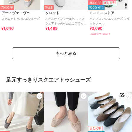
35%OFF
まとめ割
70%OFF
SALE
¥500ｸｰﾎﾟﾝ
アー・ヴェ・ヴェ
ソロット
ミニミニストア
スクエアトゥバレエシューズ
ふかふかインソール/ソフトス
パンプス バレエシューズ フラ
クエアトゥのぺたんこフラッ
ットソール
¥1,646
¥1,499
¥3,690
トバレエシューズ
2点以上で10%OFF
もっとみる
足元すっきりスクエアトゥシューズ
まとめ割