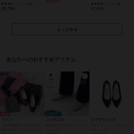
¥2,878
shoes
・ヒールの高さ:0.9cm
3.73
4.00
（
26件
）
（
1件
）
¥2,798
¥1,500
245サイズ (24.5cm)
・長さ:25.6cm
・ワイズ:22.5cm
もっとみる
・幅:8.3cm
・ヒールの高さ:0.9cm
250サイズ (25.0cm)
・長さ:26.1cm
あなたへのおすすめアイテム
・ワイズ:22.9cm
・幅:8.4cm
・ヒールの高さ:0.9cm
255サイズ (25.5cm)
・長さ:26.6cm
・ワイズ:23.2cm
・幅:8.5cm
・ヒールの高さ:0.9cm
SALE
¥500ｸｰﾎﾟﾝ
フィン
エイチエス
エマフランシス
260サイズ (26.0cm)
【26春夏新作】スクエアトゥ
日本製 HS スクエアトゥ バレ
ポインテッドトゥ フラットバ
・長さ:27.1cm
カタオシメッシュバレエシュ
エシューズ
レエシューズ
・ワイズ:23.6cm