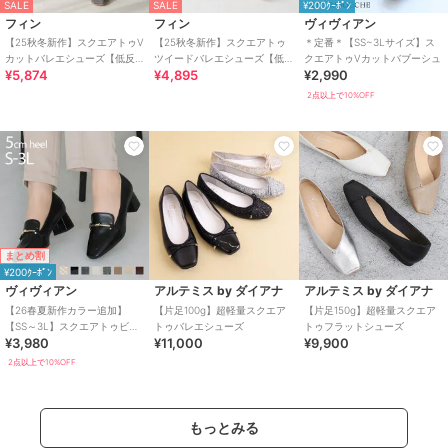
SALE
SALE
¥200ｸｰﾎﾟﾝ
フィン
フィン
ヴィヴィアン
【25秋冬新作】スクエアトゥV
【25秋冬新作】スクエアトゥ
＊定番＊【SS~3Lサイズ】ス
カットバレエシューズ【低反
ツイードバレエシューズ【低
クエアトゥVカットバブーシュ
¥5,874
¥4,895
¥2,990
発スポンジ入り】
反発スポンジ入り】
2点以上で10%OFF
まとめ割
¥200ｸｰﾎﾟﾝ
ヴィヴィアン
アルテミス by ダイアナ
アルテミス by ダイアナ
【26春夏新作カラー追加】
【片足100g】超軽量スクエア
【片足150g】超軽量スクエア
【SS～3L】スクエアトゥビッ
トゥバレエシューズ
トゥフラットシューズ
¥3,980
¥11,000
¥9,900
ト付きローファーパンプス
2点以上で10%OFF
もっとみる