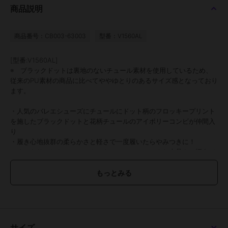
商品説明
商品番号：CB003-63003
型番：V1560AL
[型番:V1560AL]
※ ブラックドットは裏地のないチュール素材を使用しているため、
従来のPU素材の商品に比べてややゆとりのあるサイズ感となっており
ます。
・人気のバレエシューズにチュールにドット柄のフロッキープリント
を施したブラックドットと花柄チュールのアイボリーコンビが仲間入
り
・履き心地抜群の柔らかさと軽さで一度履いたらやみつきに！
・くったりとしたシルエットでも、フレンチシックな上品さの漂うバ
レエシューズ。
豊富なカラーバリエーションでコーデを格上げ！
ツヤ感のあるエナメル素材、レザーライクなスムース素材、マットな
質感のスエード素材、
色違いで揃えてコーデを楽しむのもオススメ！
サイズ