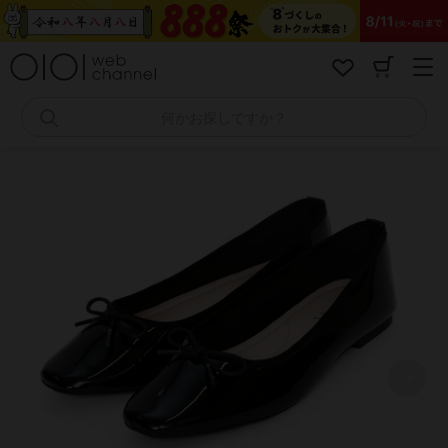
コ
ン
テ
ン
ツ
へ
何かお探しですか？
ス
キ
ッ
プ