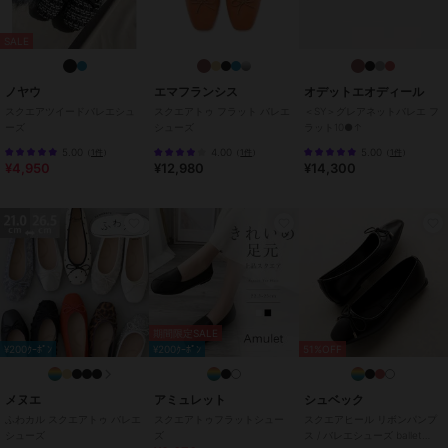
225サイズ (22.5cm)
・長さ:23.6cm
SALE
・ワイズ:21.0cm
・幅:7.9cm
ノヤウ
エマフランシス
オデットエオディール
・ヒールの高さ:0.9cm
スクエアツイードバレエシュ
スクエアトゥ フラット バレエ
＜SY＞グレアネットバレエ フ
ーズ
シューズ
ラット10●↑
230サイズ (23.0cm)
5.00
4.00
5.00
・長さ:24.1cm
（
1件
）
（
1件
）
（
1件
）
¥4,950
¥12,980
¥14,300
・ワイズ:21.5cm
・幅:8.0cm
・ヒールの高さ:0.9cm
235サイズ (23.5cm)
・長さ:24.6cm
・ワイズ:21.8cm
・幅:8.1cm
・ヒールの高さ:0.9cm
期間限定SALE
¥200ｸｰﾎﾟﾝ
¥200ｸｰﾎﾟﾝ
51%OFF
240サイズ (24.0cm)
・長さ:25.1cm
メヌエ
アミュレット
シュベック
・ワイズ:22.2cm
ふわカル スクエアトゥ バレエ
スクエアトゥフラットシュー
スクエアヒール リボンパンプ
・幅:8.2cm
シューズ
ズ
ス / バレエシューズ ballet