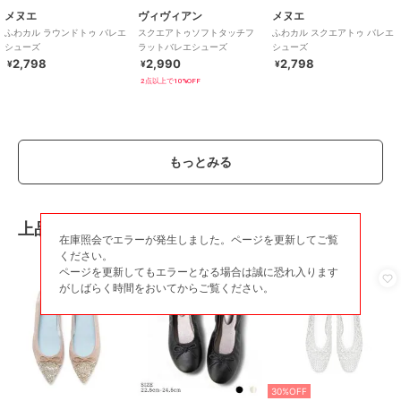
メヌエ
ヴィヴィアン
メヌエ
スエード素材(××S）
ふわカル ラウンドトゥ バレエ
スクエアトゥソフトタッチフ
ふわカル スクエアトゥ バレエ
グリッター素材(GDG)
シューズ
ラットバレエシューズ
シューズ
型押しPU素材(SVLZ、PY）
2,798
2,990
2,798
¥
¥
¥
合成皮革(××PU）
2点以上で10%OFF
チュール素材(BLDT)
チュールレース(IVC)
商品のお取り扱い方法
特徴
シューズ
もっとみる
スエード(フェイク含む)
/
無地
/
アニマル柄
/
2.5cm未満
/
スクエ
アトゥ
上品な風格が漂うバレエシューズ
在庫照会でエラーが発生しました。ページを更新してご覧
バレエシューズ
ください。
スエード(フェイク含む)
/
無地
/
ページを更新してもエラーとなる場合は誠に恐れ入ります
アニマル柄
/
2.5cm未満
/
スクエ
がしばらく時間をおいてからご覧ください。
アトゥ
原産国
中国
30%OFF