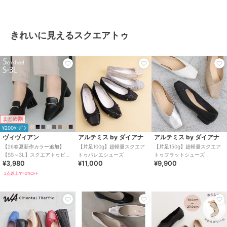
きれいに見えるスクエアトゥ
まとめ割
¥200ｸｰﾎﾟﾝ
ヴィヴィアン
アルテミス by ダイアナ
アルテミス by ダイアナ
【26春夏新作カラー追加】
【片足100g】超軽量スクエア
【片足150g】超軽量スクエア
【SS～3L】スクエアトゥビッ
トゥバレエシューズ
トゥフラットシューズ
¥3,980
¥11,000
¥9,900
ト付きローファーパンプス
2点以上で10%OFF