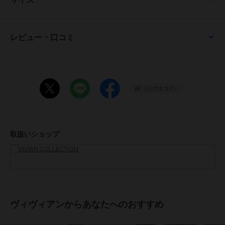
◇履きやすさのポイント◇
・低反発クッションインソール
・屈曲性のあるやわらかい底で力の吸収力がよく、足が痛くなりにく
く疲れにくい。
レビュー・口コミ
・裏材は見た目がおしゃれ、足当たりもいい生地を使用
・フラットで歩きやすい
・かさばらず軽いので、レジャーや旅のお供にもオススメ★
・柔らかい仕上げで足当たりがソフトなので、履き心地がよくストレ
スフリーに履ける！
※ 柄物のカラーは同一品番商品、左右で全く同じ柄ではありません
ので予めご了承ください。
※ 画像はサンプルを使用している為、実際にお届けする商品と仕様
取扱いショップ
が異なる場合がございます。
※ 撮影場所やお使いのモニター環境により若干お色味が異なる場合
がございます。
※ 生産時期によって色味や仕様が異なる場合がございます。
--------------------------------------------------------------------
--------
＜価格改定のお知らせ＞
ヴィヴィアンからあなたへのおすすめ
2022年7月7日より原材料の高騰により価格改定をさせて頂きます。
ご了承下さいますよう、お願い申し上げます。