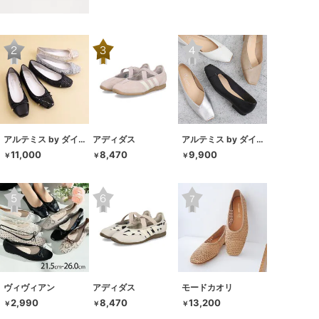
アルテミス by ダイアナ
アディダス
アルテミス by ダイアナ
11,000
8,470
9,900
￥
￥
￥
ヴィヴィアン
アディダス
モードカオリ
2,990
8,470
13,200
￥
￥
￥