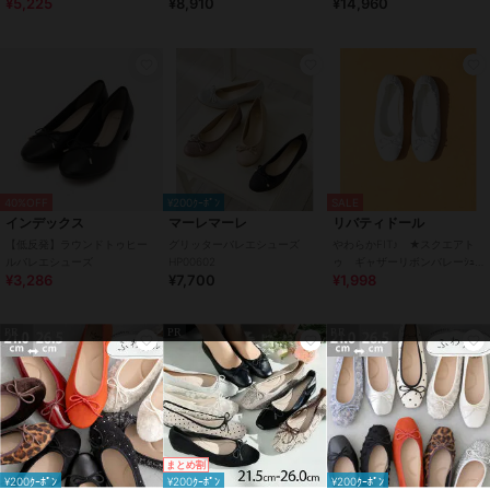
¥5,225
¥8,910
¥14,960
ーズ【低反発スポンジ入り】
・幅:8.6cm
・ヒールの高さ:0.9cm
ブランド
ヴィヴィアン
ショップ
VIVIAN COLLECTION
商品カテゴリ
シューズ
／
バレエシューズ
40%OFF
¥200ｸｰﾎﾟﾝ
SALE
性別タイプ
レディース
インデックス
マーレマーレ
リバティドール
シューズ
／
バレエシューズ
【低反発】ラウンドトゥヒー
グリッターバレエシューズ
やわらかFIT♪ ★スクエアト
ルバレエシューズ
HP00602
ゥ ギャザーリボンバレーｼｭｰ
カラー
ブラックエナメル、ゴールドグリ
¥3,286
¥7,700
¥1,998
ｽﾞ★1138
ッター、グレージュスエード、パ
イソン、グレージュクロコ、シル
PR
PR
PR
バーリザード、レッドエナメル、
ブラックPU、ブラックスエード、
ベージュ、ブラウン、グレー、プ
ラチナ、ブラックドット1、アイ
ボリーコンビ
サイズ
10サイズ展開
まとめ割
¥200ｸｰﾎﾟﾝ
¥200ｸｰﾎﾟﾝ
¥200ｸｰﾎﾟﾝ
素材
エナメル素材(××E)