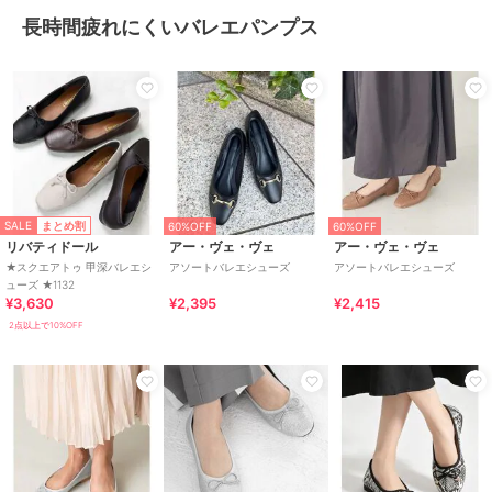
長時間疲れにくいバレエパンプス
SALE
まとめ割
60%OFF
60%OFF
リバティドール
アー・ヴェ・ヴェ
アー・ヴェ・ヴェ
★スクエアトゥ 甲深バレエシ
アソートバレエシューズ
アソートバレエシューズ
ューズ ★1132
¥3,630
¥2,395
¥2,415
2点以上で10%OFF