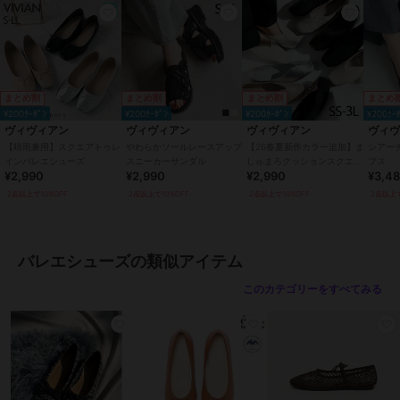
--------------------------------------------------------------------
-
※ 画像はサンプルを使用している為、実際にお届けする商品と仕様
が異なる場合がございます。
※ 撮影場所やお使いのモニター環境により若干お色味が異なる場合
まとめ割
まとめ割
まとめ割
まとめ
がございます。
¥200ｸｰﾎﾟﾝ
¥200ｸｰﾎﾟﾝ
¥200ｸｰﾎﾟﾝ
¥200ｸｰ
※ ブランドロゴのリニューアルに伴い生産時期によって2種類の靴底
ヴィヴィアン
ヴィヴィアン
ヴィヴィアン
ヴィ
ネームが混在します。
【晴雨兼用】スクエアトゥレ
やわらかソールレースアップ
【26春夏新作カラー追加】ま
シアー
ネ－ムのご指定はできかねますのでご了承をお願い致します。【サイ
インバレエシューズ
スニーカーサンダル
しゅまろクッションスクエア
プス
¥2,990
¥2,990
¥2,990
¥3,4
トゥ切り替えデザインバブー
ズ情報】
シュ
2点以上で10%OFF
2点以上で10%OFF
2点以上で10%OFF
2点以上で
215サイズ (21.5cm)
・長さ:22.6cm
・ワイズ:20.3cm
・幅:7.7cm
バレエシューズの類似アイテム
・ヒールの高さ:0.9cm
このカテゴリーをすべてみる
220サイズ (22.0cm)
・長さ:23.1cm
・ワイズ:20.6cm
・幅:7.8cm
・ヒールの高さ:0.9cm