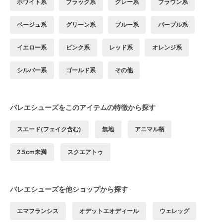
ホワイト系
ブラック系
グレー系
ブラウン系
ベージュ系
グリーン系
ブルー系
パープル系
イエロー系
ピンク系
レッド系
オレンジ系
シルバー系
ゴールド系
その他
バレエシューズをこのアイテムの特徴から探す
スエード(フェイク含む)
無地
アニマル柄
2.5cm未満
スクエアトゥ
バレエシューズを他ショップから探す
エマフランシス
オデットエオディール
ウェレッグ