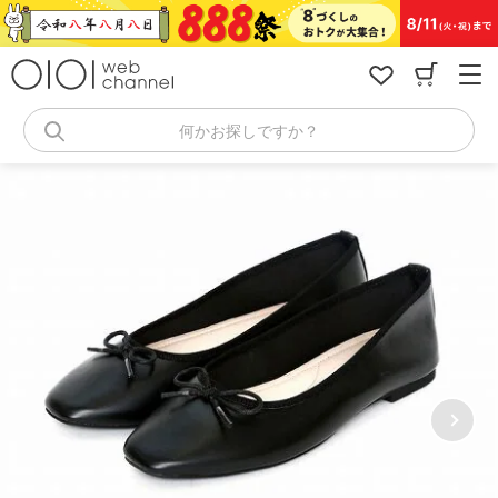
コ
ン
テ
ン
ツ
へ
何かお探しですか？
ス
キ
ッ
プ