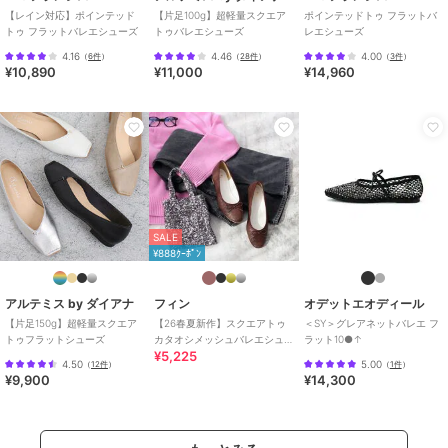
・ヒールの高さ:0.9cm
【レイン対応】ポインテッド
【片足100g】超軽量スクエア
ポインテッドトゥ フラットバ
トゥ フラットバレエシューズ
トゥバレエシューズ
レエシューズ
230サイズ (23.0cm)
4.16
4.46
4.00
（
6件
）
（
28件
）
（
3件
）
¥10,890
¥11,000
¥14,960
・長さ:24.1cm
・ワイズ:21.5cm
・幅:8.0cm
・ヒールの高さ:0.9cm
235サイズ (23.5cm)
・長さ:24.6cm
・ワイズ:21.8cm
・幅:8.1cm
SALE
・ヒールの高さ:0.9cm
¥888ｸｰﾎﾟﾝ
240サイズ (24.0cm)
アルテミス by ダイアナ
フィン
オデットエオディール
・長さ:25.1cm
【片足150g】超軽量スクエア
【26春夏新作】スクエアトゥ
＜SY＞グレアネットバレエ フ
・ワイズ:22.2cm
トゥフラットシューズ
カタオシメッシュバレエシュ
ラット10●↑
・幅:8.2cm
¥5,225
ーズ【低反発スポンジ入り】
4.50
5.00
（
12件
）
（
1件
）
・ヒールの高さ:0.9cm
¥9,900
¥14,300
245サイズ (24.5cm)
・長さ:25.6cm