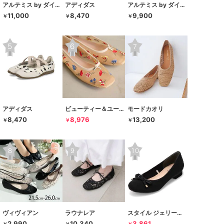
アルテミス by ダイアナ
アディダス
アルテミス by ダイアナ
11,000
8,470
9,900
￥
￥
￥
アディダス
ビューティー＆ユース ユナイテッドアローズ
モードカオリ
8,470
8,976
13,200
￥
￥
￥
ヴィヴィアン
ラウナレア
スタイル ジェリービーンズ
2,990
10,340
3,861