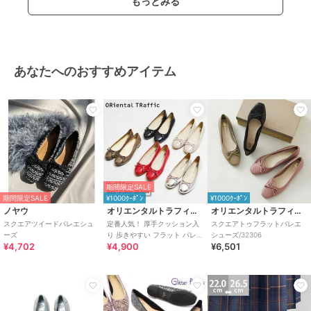
もっとみる
・ワイズ:22.5cm
・幅:8.3cm
・ヒールの高さ:0.9cm
250サイズ (25.0cm)
あなたへのおすすめアイテム
・長さ:26.1cm
・ワイズ:22.9cm
・幅:8.4cm
・ヒールの高さ:0.9cm
255サイズ (25.5cm)
・長さ:26.6cm
・ワイズ:23.2cm
・幅:8.5cm
期間限定SALE
・ヒールの高さ:0.9cm
期間限定SALE
¥1000ｸｰﾎﾟﾝ
¥1000ｸｰﾎﾟﾝ
ノヤウ
オリエンタルトラフィック
オリエンタルトラフィック
スクエアツイードバレエシュ
定番人気！ 厚手クッション入
スクエアトゥフラットバレエ
260サイズ (26.0cm)
ーズ
り 歩きやすい フラット バレエ
シューズ/32306
・長さ:27.1cm
¥4,702
¥4,900
¥6,501
シューズ/R-4006
・ワイズ:23.6cm
・幅:8.6cm
・ヒールの高さ:0.9cm