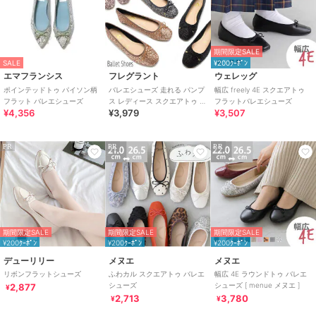
ブランド
ヴィヴィアン
ショップ
VIVIAN COLLECTION
期間限定SALE
商品カテゴリ
シューズ
／
バレエシューズ
SALE
¥200ｸｰﾎﾟﾝ
エマフランシス
フレグラント
ウェレッグ
性別タイプ
レディース
ポインテッドトゥ パイソン柄
バレエシューズ 走れる パンプ
幅広 freely 4E スクエアトゥ
シューズ
／
バレエシューズ
フラット バレエシューズ
ス レディース スクエアトゥ ロ
フラットバレエシューズ
¥4,356
¥3,979
¥3,507
ーヒール ぺたんこ 歩きやすい
カラー
ゴールドグリッター、グレージュ
スエード、パイソン、グレージュ
クロコ、シルバーリザード、レッ
PR
PR
PR
ドエナメル、ブラックPU、ブラッ
クスエード、ブラックエナメル、
ベージュ、ブラウン、グレー、プ
ラチナ、ブラックドット1、アイ
ボリーコンビ
期間限定SALE
期間限定SALE
期間限定SALE
サイズ
10サイズ展開
¥200ｸｰﾎﾟﾝ
¥200ｸｰﾎﾟﾝ
¥200ｸｰﾎﾟﾝ
素材
エナメル素材(××E)
デューリリー
メヌエ
メヌエ
スエード素材(××S）
リボンフラットシューズ
ふわカル スクエアトゥ バレエ
幅広 4E ラウンドトゥ バレエ
シューズ
シューズ [ menue メヌエ ]
2,877
グリッター素材(GDG)
¥
2,713
3,780
¥
¥
型押しPU素材(SVLZ、PY）
合成皮革(××PU）