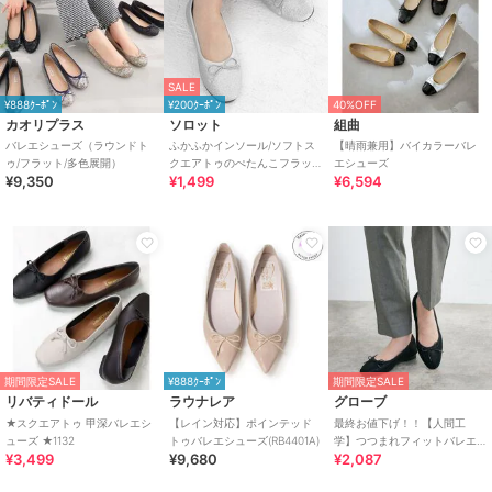
SALE
¥888ｸｰﾎﾟﾝ
¥200ｸｰﾎﾟﾝ
40%OFF
カオリプラス
ソロット
組曲
バレエシューズ（ラウンドト
ふかふかインソール/ソフトス
【晴雨兼用】バイカラーバレ
ゥ/フラット/多色展開）
クエアトゥのぺたんこフラッ
エシューズ
¥9,350
¥1,499
¥6,594
トバレエシューズ
期間限定SALE
¥888ｸｰﾎﾟﾝ
期間限定SALE
リバティドール
ラウナレア
グローブ
★スクエアトゥ 甲深バレエシ
【レイン対応】ポインテッド
最終お値下げ！！【人間工
ューズ ★1132
トゥバレエシューズ(RB4401A)
学】つつまれフィットバレエ
¥3,499
¥9,680
¥2,087
シューズ （抗菌防臭加工裏地
使用）