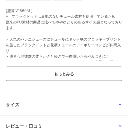
[型番:V1560AL]
※ ブラックドットは裏地のないチュール素材を使用しているため、
従来のPU素材の商品に比べてややゆとりのあるサイズ感となっており
ます。
・人気のバレエシューズにチュールにドット柄のフロッキープリント
を施したブラックドットと花柄チュールのアイボリーコンビが仲間入
り
・履き心地抜群の柔らかさと軽さで一度履いたらやみつきに！
・くったりとしたシルエットでも、フレンチシックな上品さの漂うバ
レエシューズ。
豊富なカラーバリエーションでコーデを格上げ！
ツヤ感のあるエナメル素材、レザーライクなスムース素材、マットな
質感のスエード素材、
色違いで揃えてコーデを楽しむのもオススメ！
サイズ
◇履きやすさのポイント◇
・低反発クッションインソール
・屈曲性のあるやわらかい底で力の吸収力がよく、足が痛くなりにく
く疲れにくい。
レビュー・口コミ