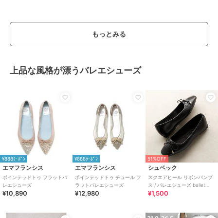
チュール素材(BLDT)
チュールレース(IVC)
商品のお取り扱い方法
もっとみる
特徴
シューズ
スエード(フェイク含む)
/
無地
/
アニマル柄
/
2.5cm未満
/
スクエ
上品な風格が漂うバレエシューズ
アトゥ
バレエシューズ
スエード(フェイク含む)
/
無地
/
アニマル柄
/
2.5cm未満
/
スクエ
アトゥ
原産国
中国
¥888ｸｰﾎﾟﾝ
¥888ｸｰﾎﾟﾝ
51%OFF
エマフランシス
エマフランシス
シュベック
ポインテッドトゥ フラットバ
ポインテッドトゥ チュール フ
スクエアヒール リボンパンプ
レエシューズ
ラットバレエシューズ
ス / バレエシューズ ballet
¥10,890
¥12,980
¥1,500
shoes