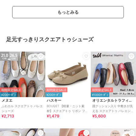
もっとみる
足元すっきりスクエアトゥシューズ
期間限定SALE
期間限定SALE
期間限定SALE
¥200ｸｰﾎﾟﾝ
¥200ｸｰﾎﾟﾝ
¥1000ｸｰﾎﾟﾝ
メヌエ
ハスキー
オリエンタルトラフィック
ふわカル スクエアトゥ バレエ
BOUQET 【軽量・ニット素
踵クッション入り 中敷きが洗
シューズ
材】スクエアトゥ リボン フラ
える スクエアトゥ バレエシュ
¥2,713
¥1,479
¥5,600
ットパンプス/バレエシューズ
ーズ /R-4009