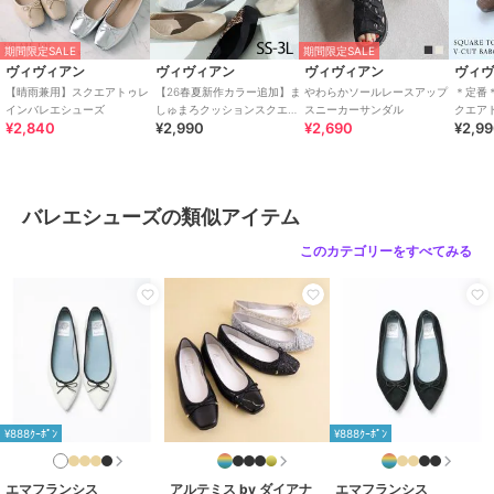
が異なる場合がございます。
※ 撮影場所やお使いのモニター環境により若干お色味が異なる場合
がございます。
期間限定SALE
期間限定SALE
※ ブランドロゴのリニューアルに伴い生産時期によって2種類の靴底
ヴィヴィアン
ヴィヴィアン
ヴィヴィアン
ヴィ
ネームが混在します。
【晴雨兼用】スクエアトゥレ
【26春夏新作カラー追加】ま
やわらかソールレースアップ
＊定番＊
ネ－ムのご指定はできかねますのでご了承をお願い致します。【サイ
インバレエシューズ
しゅまろクッションスクエア
スニーカーサンダル
クエア
¥2,840
¥2,990
¥2,690
¥2,9
トゥ切り替えデザインバブー
ュ
ズ情報】
シュ
215サイズ (21.5cm)
・長さ:22.6cm
・ワイズ:20.3cm
バレエシューズの類似アイテム
・幅:7.7cm
・ヒールの高さ:0.9cm
このカテゴリーをすべてみる
220サイズ (22.0cm)
・長さ:23.1cm
・ワイズ:20.6cm
・幅:7.8cm
・ヒールの高さ:0.9cm
225サイズ (22.5cm)
¥888ｸｰﾎﾟﾝ
¥888ｸｰﾎﾟﾝ
・長さ:23.6cm
・ワイズ:21.0cm
・幅:7.9cm
エマフランシス
アルテミス by ダイアナ
エマフランシス