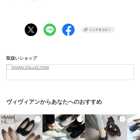
・裏材は見た目がおしゃれ、足当たりもいい生地を使用
・フラットで歩きやすい
・かさばらず軽いので、レジャーや旅のお供にもオススメ★
・柔らかい仕上げで足当たりがソフトなので、履き心地がよくストレ
スフリーに履ける！
※ 柄物のカラーは同一品番商品、左右で全く同じ柄ではありません
ので予めご了承ください。
※ 画像はサンプルを使用している為、実際にお届けする商品と仕様
取扱いショップ
が異なる場合がございます。
※ 撮影場所やお使いのモニター環境により若干お色味が異なる場合
がございます。
※ 生産時期によって色味や仕様が異なる場合がございます。
--------------------------------------------------------------------
--------
＜価格改定のお知らせ＞
ヴィヴィアンからあなたへのおすすめ
2022年7月7日より原材料の高騰により価格改定をさせて頂きます。
ご了承下さいますよう、お願い申し上げます。
--------------------------------------------------------------------
-
※ 画像はサンプルを使用している為、実際にお届けする商品と仕様