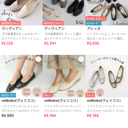
期間限定SALE
期間限定SALE
期間限定SALE
¥200ｸｰﾎﾟﾝ
ヴィヴィアン
ヴィヴィアン
アレッタ
【26春夏新作】ふわやわゴー
【26春夏新作】サッ！と履け
パンプス ぺたんこ ローヒール
ルドアクセントフラットシュ
るシアーラフィアメッシュフ
走れる バレエシューズ 幅広
¥2,120
¥2,541
¥3,630
ーズ
ラットシューズ
4E 1.5cmヒール
¥888ｸｰﾎﾟﾝ
SALE
SALE
velikoko(ヴェリココ）
velikoko(ヴェリココ）
velikoko(ヴェリココ）
ソフトラウンドバレエシュー
ソフトラウンドバレエシュー
ソフトラウンドバレエシュー
ズ(1.0cmヒール)[19.5~27cm]
ズ(1.0cmヒール)[19.5~27cm]
ズ(1.0cmヒール)[19.5~27cm]
¥6,990
¥4,194
¥4,194
ラクチンきれいシューズ
ラクチンきれいシューズ
ラクチンきれいシューズ