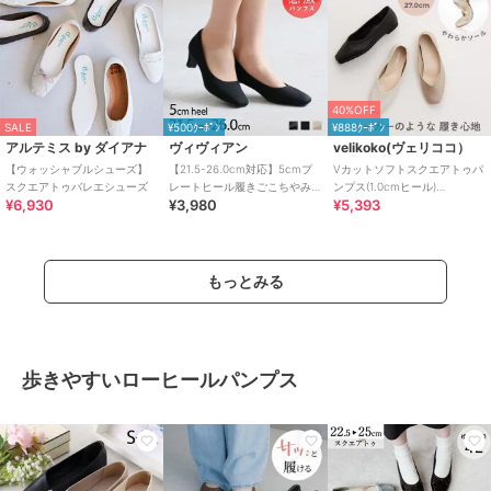
40%OFF
SALE
¥500ｸｰﾎﾟﾝ
¥888ｸｰﾎﾟﾝ
アルテミス by ダイアナ
ヴィヴィアン
velikoko(ヴェリココ）
【ウォッシャブルシューズ】
【21.5-26.0cm対応】5cmプ
Vカットソフトスクエアトゥパ
スクエアトゥバレエシューズ
レートヒール履きごこちやみ
ンプス(1.0cmヒール)
¥6,930
¥3,980
¥5,393
つき！スクエアトゥ感激パン
[19.5~27.0cm]
プス
もっとみる
歩きやすいローヒールパンプス