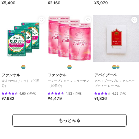
¥5,490
¥2,160
¥5,979
ファンケル
ファンケル
アバイブーベ
大人のカロリミット（90回
ディープチャージ コラーゲン
アバイブーベプレミアムハー
分）
（90日分）
ブティー ローゼル
4.60
4.53
4.33
（
160件
）
（
109件
）
（
3件
）
¥7,982
¥4,479
¥1,836
もっとみる