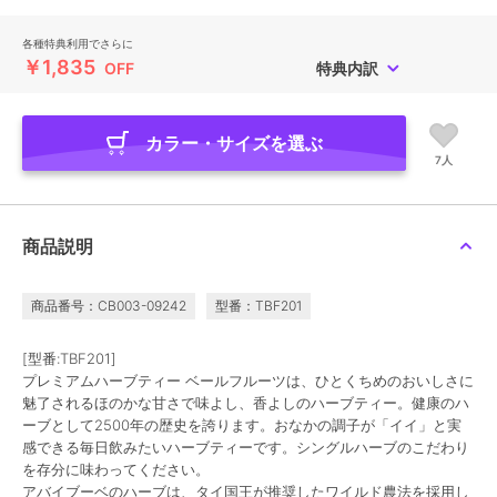
各種特典利用でさらに
￥1,835
OFF
特典内訳
カラー・サイズを選ぶ
7人
商品説明
商品番号：CB003-09242
型番：TBF201
[型番:TBF201]
プレミアムハーブティー ベールフルーツは、ひとくちめのおいしさに
魅了されるほのかな甘さで味よし、香よしのハーブティー。健康のハ
ーブとして2500年の歴史を誇ります。おなかの調子が「イイ」と実
感できる毎日飲みたいハーブティーです。シングルハーブのこだわり
を存分に味わってください。
アバイブーベのハーブは、タイ国王が推奨したワイルド農法を採用し