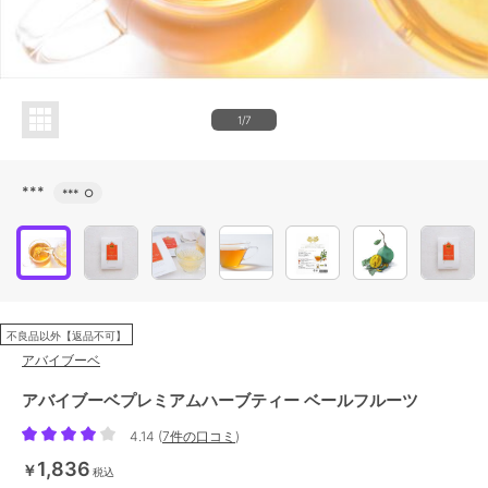
1/7
***
***
○
不良品以外【返品不可】
アバイブーベ
アバイブーベプレミアムハーブティー ベールフルーツ
4.14
(
7件の口コミ
)
1,836
￥
税込