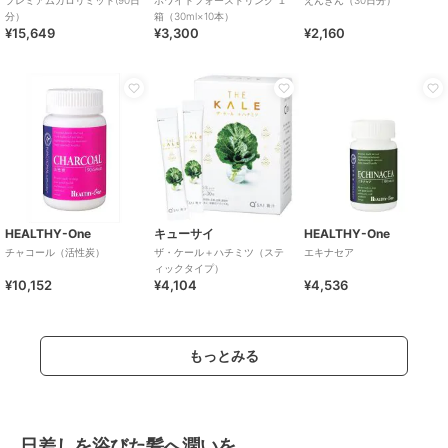
分）
箱（30ml×10本）
¥15,649
¥3,300
¥2,160
HEALTHY-One
キューサイ
HEALTHY-One
チャコール（活性炭）
ザ・ケール＋ハチミツ（ステ
エキナセア
ィックタイプ）
¥10,152
¥4,104
¥4,536
もっとみる
日差しを浴びた髪へ潤いを