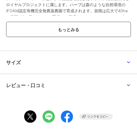
ロイヤルプロジェクトに属します。ハーブは森のような自然環境の
IFOAM認定有機完全無農薬農園で育成されます。規模は広大で40ha
の農園が3ヶ所、すべてが手摘みで収穫されます。そして、ハーブテ
ィーはGMP認定の製薬工場で、ヘアケア等はGMP認定の製品工場で
製品化されます。また全ハーブ製品はFDA承認を取得し、国を代表す
る国立医療機関の威信をかけた取り組みをしています。その結果、ハ
ーブの品質において最高品質賞を連続受賞するなどアバイブーベのハ
ーブが「プレミアム」と言われる由縁です。
サイズ
この商品は、不良品のみ返品を承ります
ブランド
アバイブーベ
レビュー・口コミ
ショップ
アバイブーベ
商品カテゴリ
すべての健康食品・サプリメント
／
健康食品・サプリメント
カラー
***
サイズ
***
素材
ハーブ