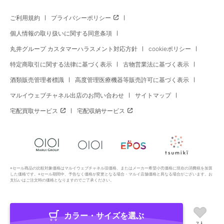
ご利用規約
プライバシーポリシー
個人情報の取り扱いに関する同意条項
丸井グループ カスタマーハラスメント対応方針
cookieポリシー
特定商取引に関する法律に基づく表示
古物営業法に基づく表示
酒類販売管理者標識
高度管理医療機器等販売許可に基づく表示
マルイウェブチャネル出店のお問い合わせ
サイトマップ
宅配買取サービス
宅配収納サービス
※セール商品の比較対象価格はマルイウェブチャネル旧価格、またはメーカー希望小売価格に現在の消費税を加算
した価格です。※セール期間中、予告なく価格が変更となる場合・マルイ店舗価格と異なる場合がございます。お
支払いはご注文時の価格となりますのでご了承ください。
カラー・サイズを選ぶ
Copyright All Rights Reserved. MARUI Co., Ltd
7人