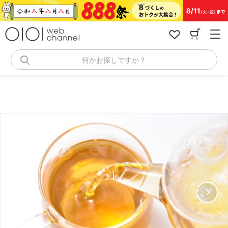
コ
ン
テ
ン
ツ
へ
何かお探しですか？
ス
キ
ッ
プ