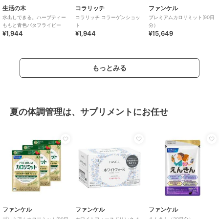
生活の木
コラリッチ
ファンケル
水出しできる。ハーブティー
コラリッチ コラーゲンショッ
プレミアムカロリミット(90日
ももと青色バタフライピー
ト
分）
¥1,944
¥1,944
¥15,649
もっとみる
夏の体調管理は、サプリメントにお任せ
ファンケル
ファンケル
ファンケル
プレミアムカロリミット(90日
ホワイトフォースドリンク １
えんきん（30日分）