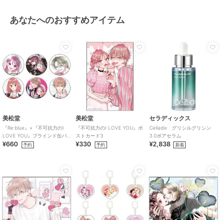
あなたへのおすすめアイテム
美松堂
美松堂
セラディックス
『Re:blue』×『不可抗力のI
『不可抗力のI LOVE YOU』ポ
Celladix グリシルグリシン
LOVE YOU』ブラインド缶バ
ストカード3
3.0ポアセラム
¥660
¥330
¥2,838
ッジ（全6種）
予約
予約
新着