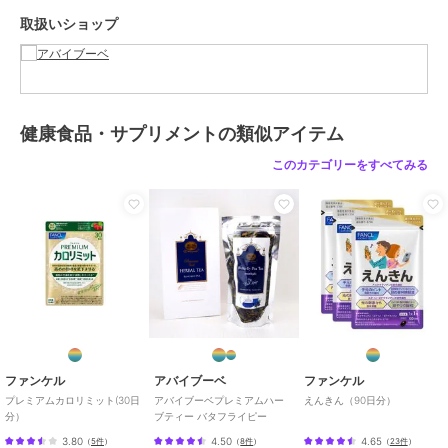
商品のお取り扱い方法
取扱いショップ
原産国
タイ
健康食品・サプリメントの類似アイテム
このカテゴリーをすべてみる
ファンケル
アバイブーベ
ファンケル
プレミアムカロリミット(30日
アバイブーベプレミアムハー
えんきん（90日分）
分）
ブティー バタフライピー
3.80
4.50
4.65
（
5件
）
（
8件
）
（
23件
）