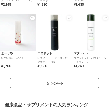
ク ナチュラルバーム フリ
ーム100g
UVスプレー
¥2,145
¥1,980
¥1,430
ージア
よーじや
エヌドット
エヌドット
はなほのか ヘアミスト
N.エヌドット オムロックヘ
N.エヌドット パウダリーヘ
アスプレー210g
アスプレー 2
¥1,700
¥1,980
¥1,760
もっとみる
健康食品・サプリメントの人気ランキング