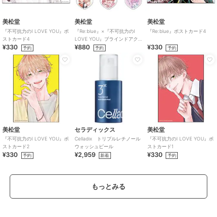
美松堂
美松堂
美松堂
『不可抗力のI LOVE YOU』ポ
『Re:blue』×『不可抗力のI
『Re:blue』ポストカード4
ストカード4
LOVE YOU』ブラインドアク
¥330
¥880
¥330
リルキーホルダー（全6種）
予約
予約
予約
美松堂
セラディックス
美松堂
『不可抗力のI LOVE YOU』ポ
Celladix トリプルレチノール
『不可抗力のI LOVE YOU』ポ
ストカード2
ウォッシュピール
ストカード1
¥330
¥2,959
¥330
予約
新着
予約
もっとみる