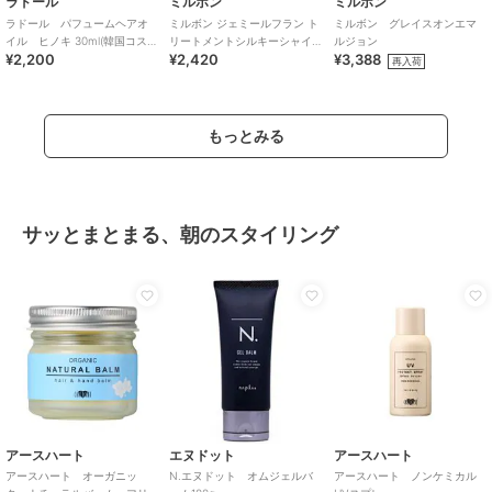
ラドール
ミルボン
ミルボン
ラドール パフュームヘアオ
ミルボン ジェミールフラン ト
ミルボン グレイスオンエマ
イル ヒノキ 30ml(韓国コス
リートメントシルキーシャイ
ルジョン
¥2,200
¥2,420
¥3,388
メ)
ニー
再入荷
もっとみる
サッとまとまる、朝のスタイリング
アースハート
エヌドット
アースハート
アースハート オーガニッ
N.エヌドット オムジェルバ
アースハート ノンケミカル