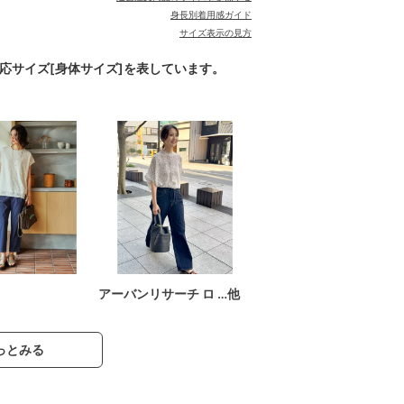
身長別着用感ガイド
サイズ表示の見方
対応サイズ[身体サイズ]を表しています。
アーバンリサーチ ロ …他
っとみる