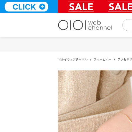
コ
ン
テ
ン
ツ
へ
ス
キ
ッ
プ
マルイウェブチャネル
/
フィービィー
/
アクセサ