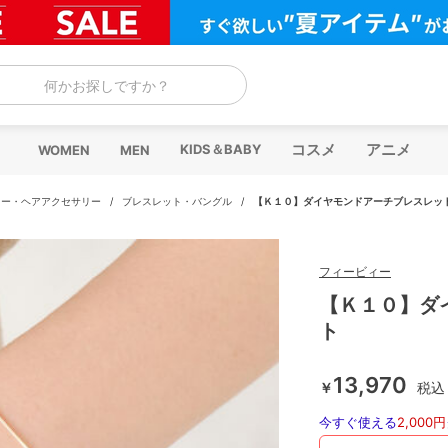
何かお探しですか？
コスメ
アニメ
KIDS＆BABY
WOMEN
MEN
リー・ヘアアクセサリー
/
ブレスレット・バングル
/
【Ｋ１０】ダイヤモンドアーチブレスレッ
フィービィー
【Ｋ１０】ダ
ト
13,970
￥
税込
今すぐ使える
2,000円