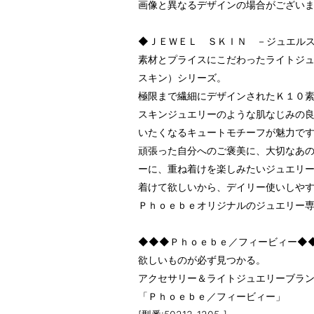
画像と異なるデザインの場合がござい
◆ＪＥＷＥＬ ＳＫＩＮ －ジュエル
素材とプライスにこだわったライトジ
スキン）シリーズ。
極限まで繊細にデザインされたＫ１０
スキンジュエリーのような肌なじみの
いたくなるキュートモチーフが魅力で
頑張った自分へのご褒美に、大切なあ
ーに、重ね着けを楽しみたいジュエリ
着けて欲しいから、デイリー使いしや
Ｐｈｏｅｂｅオリジナルのジュエリー
◆◆◆Ｐｈｏｅｂｅ／フィービィー◆
欲しいものが必ず見つかる。
アクセサリー＆ライトジュエリーブラ
「Ｐｈｏｅｂｅ／フィービィー」