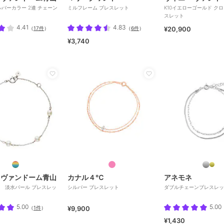
ルバーカラー 2連 チェーン
ミルフレーム ブレスレット
K10イエローゴールド ク
ト
スレット
4.41
4.83
（
17件
）
（
6件
）
¥20,900
¥3,740
 ヴァンドーム青山
カナル４℃
アネモネ
5 淡水パール ブレスレッ
シルバー ブレスレット
ダブルチェーンブレスレッ
5.00
5.00
（
1件
）
¥9,900
¥1,430