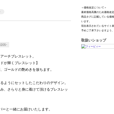
＜価格改定について＞
素材価格高騰のため価格改
商品タグに記載している価
います。
現在表示されているサイト
予めご了承下さいますよう
取扱いショップ
205-
ドアーチブレスレット。
ンドが輝くブレスレット】
が、ゴールドの艶めきを放ちます。
れるようにセットしたこだわりのデザイン。
染み、さらりと身に着けて頂けるブレスレッ
パーと一緒にお届けいたします。