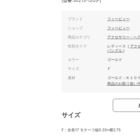
[型番:50213-1205-]
ブランド
フィービィー
ショップ
フィービィー
商品カテゴリ
アクセサリー・ヘ
性別タイプ
レディース
(
アク
バングル
)
カラー
ゴールド
サイズ
Ｆ
素材
ゴールド：Ｋ１０
商品のお取り扱い
サイズ
F：全長17 モチーフ縦0.35×横2.75