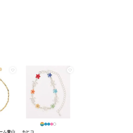
ーム青山
カヒコ