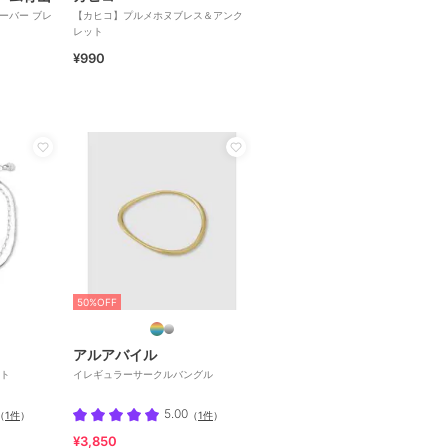
ローバー ブレ
【カヒコ】プルメホヌブレス＆アンク
レット
¥990
50%OFF
アルアバイル
ト
イレギュラーサークルバングル
5.00
（
1件
）
（
1件
）
¥3,850