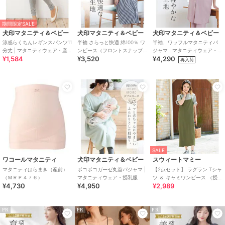
期間限定SALE
犬印マタニティ＆ベビー
犬印マタニティ＆ベビー
犬印マタニティ＆ベビー
涼感らくちんレギンスパンツ11
半袖 さらっと快適 綿100％ ワ
半袖、ワッフルマタニティパ
分丈 | マタニティウェア・産後
ンピース（フロントスナップ
ジャマ | マタニティウェア・授
¥1,584
¥3,520
¥4,290
服
タイプ） | マタニティウェア・
乳服
再入荷
授乳服
SALE
ワコールマタニティ
犬印マタニティ＆ベビー
スウィートマミー
マタニティはらまき（産前）
ポコポコガーゼ丸首パジャマ |
【2点セット】 ラグラン Tシャ
（ＭＲＰ４７６）
マタニティウェア・授乳服
ツ ＆ キャミワンピース （授乳
¥4,730
¥4,950
¥2,989
対応/レディース/マタニティ）
PR
PR
PR