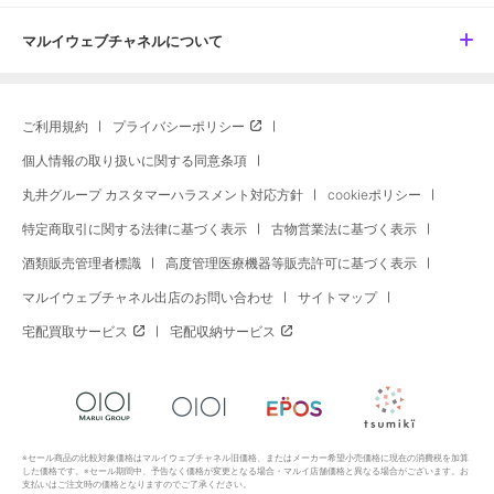
マルイウェブチャネルについて
ご利用規約
プライバシーポリシー
個人情報の取り扱いに関する同意条項
丸井グループ カスタマーハラスメント対応方針
cookieポリシー
特定商取引に関する法律に基づく表示
古物営業法に基づく表示
酒類販売管理者標識
高度管理医療機器等販売許可に基づく表示
マルイウェブチャネル出店のお問い合わせ
サイトマップ
宅配買取サービス
宅配収納サービス
※セール商品の比較対象価格はマルイウェブチャネル旧価格、またはメーカー希望小売価格に現在の消費税を加算
した価格です。※セール期間中、予告なく価格が変更となる場合・マルイ店舗価格と異なる場合がございます。お
支払いはご注文時の価格となりますのでご了承ください。