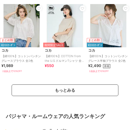
まとめ割
まとめ割
¥200ｸｰﾎﾟﾝ
期間限定SALE
¥200ｸｰﾎﾟﾝ
コカ
コカ
コカ
【綿100％】コットンパンチン
【綿100％】COTTON from
【綿100％】コットンパンチン
グレースブラウス 全2色
the U.S.ドルマンTシャツ 全3
グレース半袖ブラウス 全2色
¥1,989
¥550
¥2,490
色
新着
2点以上で10%OFF
2点以上で10%OFF
もっとみる
パジャマ・ルームウェアの人気ランキング