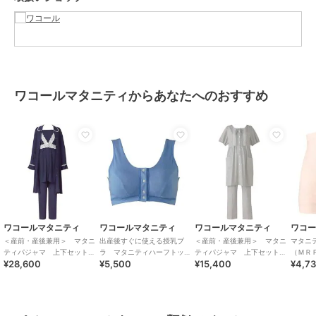
お手入れ
洗濯機可・ドライクリーニング可
※お洗濯は、必ず「取り扱い表
示」にしたがってください
特徴
アンダーウェア・ルームウェア
綿100％
/
無地
/
長袖
ワコールマタニティからあなたへのおすすめ
パジャマ・ルームウェア
綿100％
/
無地
/
長袖
原産国
中国
ワコールマタニティ
ワコールマタニティ
ワコールマタニティ
ワコ
＜産前・産後兼用＞ マタニ
出産後すぐに使える授乳ブ
＜産前・産後兼用＞ マタニ
マタニ
ティパジャマ 上下セット
ラ マタニティハーフトップ
ティパジャマ 上下セット
（ＭＲ
¥28,600
¥5,500
¥15,400
¥4,7
（ＭＦＶ７７８）
ブラ（産後）（Ｍ
（ＭＦＹ１１３）