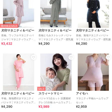
期間限定SALE
犬印マタニティ＆ベビー
犬印マタニティ＆ベビー
犬印マタニティ＆ベビー
長袖、ワッフルマタニティパ
長袖とろみストレッチ パジャ
長袖、無地マタニティパジャ
ジャマ | マタニティウェア・授
マ | マタニティウェア・授乳服
マ | マタニティウェア・授乳服
¥3,432
¥4,290
¥4,290
乳服
SALE
犬印マタニティ＆ベビー
スウィートマミー
アイモハ
半袖、無地襟付きマタニティ
パジャマ3点セット 抗菌素材
マタニティ半袖ルームウェア
パジャマ | マタニティウェア・
テレコ5分袖 ルームウェア [マ
セット
¥4,290
¥3,989
¥2,959
授乳服
タニティ 産前産後]