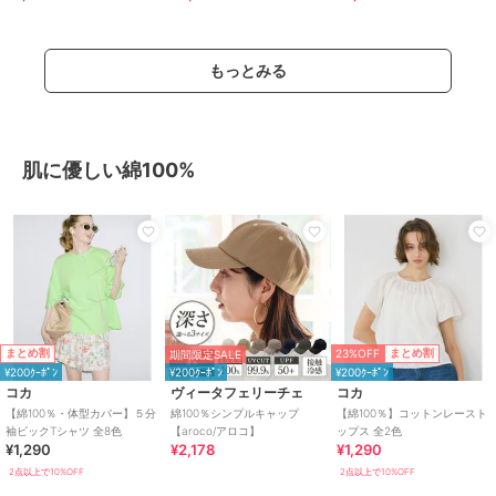
リス
ブラトップ
もっとみる
肌に優しい綿100%
23%OFF
まとめ割
まとめ割
期間限定SALE
¥200ｸｰﾎﾟﾝ
¥200ｸｰﾎﾟﾝ
¥200ｸｰﾎﾟﾝ
コカ
ヴィータフェリーチェ
コカ
【綿100％・体型カバー】５分
綿100％シンプルキャップ
【綿100％】コットンレースト
袖ビックTシャツ 全8色
【aroco/アロコ】
ップス 全2色
¥1,290
¥2,178
¥1,290
2点以上で10%OFF
2点以上で10%OFF