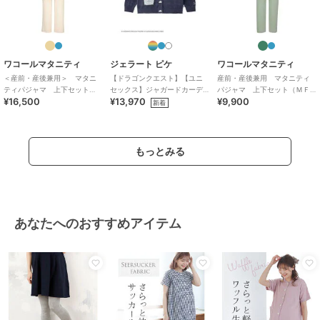
ワコールマタニティ
ジェラート ピケ
ワコールマタニティ
＜産前・産後兼用＞ マタニ
【ドラゴンクエスト】【ユニ
産前・産後兼用 マタニティ
ティパジャマ 上下セット
セックス】ジャガードカーデ
パジャマ 上下セット（ＭＦ
¥16,500
¥13,970
¥9,900
（ＭＦＹ２３５）
ィガン
Ｙ０７０）
新着
もっとみる
あなたへのおすすめアイテム