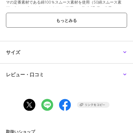
マの定番素材である綿100％スムース素材を使用（50綿スムース素
材）●トップスにポケットあり※お洗濯は、必ず「取扱い表示」にし
たがってください。
ブランド
ワコールマタニティ
ショップ
ワコール
サイズ
商品カテゴリ
アンダーウェア・ルームウェア
／
パジャマ・ルームウェア
性別タイプ
レディース
アンダーウェア・ルームウェア
レビュー・口コミ
／
パジャマ・ルームウェア
カラー
ライトピンクI、グレーY、ネイビ
ーO
サイズ
ﾏﾀﾆﾃｨM,ﾏﾀﾆﾃｨM,ﾏﾀﾆﾃｨM
素材
本体：綿100％、パイピング部：
ポリエステル100％
商品のお取り扱い方法
取扱いショップ