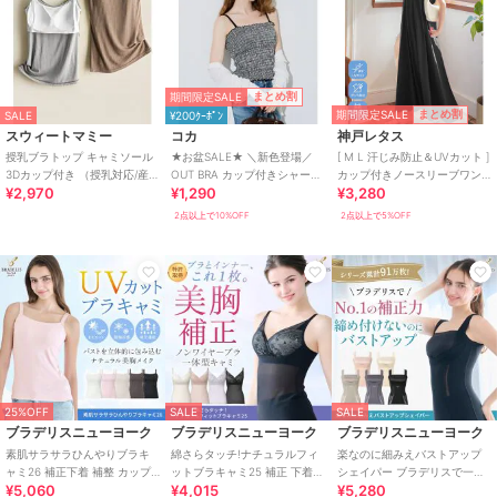
期間限定SALE
まとめ割
期間限定SALE
まとめ割
SALE
¥200ｸｰﾎﾟﾝ
スウィートマミー
コカ
神戸レタス
授乳ブラトップ キャミソール
★お盆SALE★ ＼新色登場／
[ M L 汗じみ防止＆UVカット ]
3Dカップ付き （授乳対応/産前
OUT BRA カップ付きシャーリ
カップ付きノースリーブワン
¥2,970
¥1,290
¥3,280
産後）
ングキャミ 全7色
ピース [E3519]
2点以上で10%OFF
2点以上で5%OFF
25%OFF
SALE
SALE
ブラデリスニューヨーク
ブラデリスニューヨーク
ブラデリスニューヨーク
素肌サラサラひんやりブラキ
綿さらタッチ!ナチュラルフィ
楽なのに細みえバストアップ
ャミ26 補正下着 補整 カップ
ットブラキャミ25 補正 下着
シェイパー ブラデリスで一番
¥5,060
¥4,015
¥5,280
付き ブラトップ
カップ付き ブラトップ ブラデ
の補整力 補正下着 カップ付き