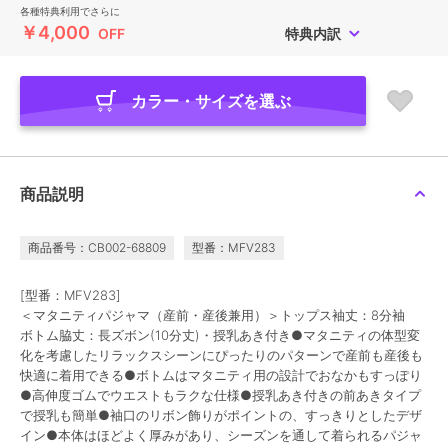
各種特典利用でさらに
￥4,000
OFF
特典内訳
カラー・サイズを選ぶ
商品説明
商品番号：CB002-68809
型番：MFV283
[型番：MFV283]
＜マタニティパジャマ（産前・産後兼用）＞トップス袖丈：8分袖
ボトム脇丈：長ズボン(10分丈)・授乳あき付き●マタニティの体型変
化を考慮したリラックスシーンにぴったりのパターンで産前も産後も
快適に着用できる●ボトムはマタニティ用の設計でおなかもすっぽり
●高伸度ゴムでウエストもラクな仕様●授乳あき付きの前あきタイプ
で授乳も簡単●袖口のリボン飾りがポイントの、すっきりとしたデザ
イン●本体はほどよく厚みがあり、シーズンを通して着られるパジャ