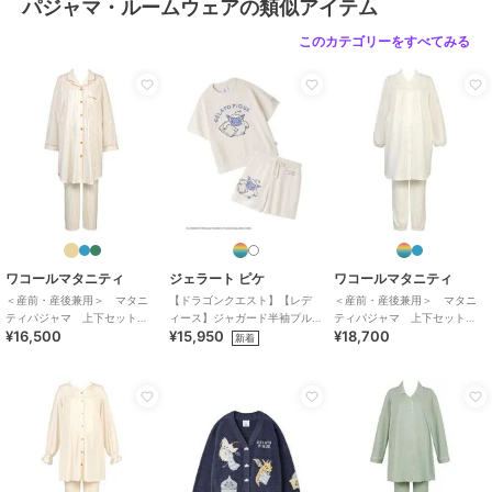
パジャマ・ルームウェアの類似アイテム
このカテゴリーをすべてみる
ワコールマタニティ
ジェラート ピケ
ワコールマタニティ
＜産前・産後兼用＞ マタニ
【ドラゴンクエスト】【レデ
＜産前・産後兼用＞ マタニ
ティパジャマ 上下セット
ィース】ジャガード半袖プル
ティパジャマ 上下セット
¥16,500
¥15,950
¥18,700
（ＭＦＹ１１６）
オーバー&ショートパンツセッ
（ＭＦＷ４１３）
新着
ト