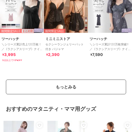
期間限定SALE
期間限定SALE
まとめ割
ツーハッチ
ミニミニストア
ツーハッチ
＼シリーズ累計売上120万枚！
セクシーランジェリーパット
＼シリーズ累計120万枚突破!!
／《ラクシアスリープ》ナイ
付き パジャマ
／《ラクシアスリープ》ナイ
トブラキャミ フレアタイプ/フ
トブラワンピース 半袖ロング
3,995
2,390
7,590
¥
¥
¥
ィットタイプ
丈/花柄
5点以上で15%OFF
もっとみる
おすすめのマタニティ・ママ用グッズ