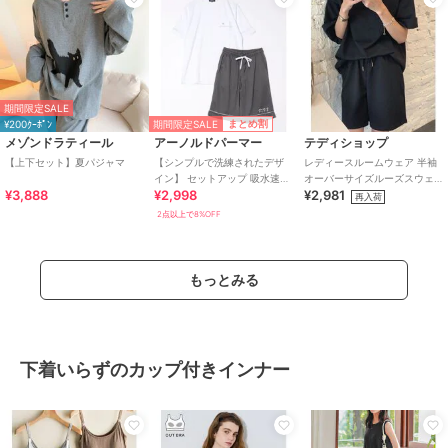
期間限定SALE
期間限定SALE
まとめ割
¥200ｸｰﾎﾟﾝ
メゾンドラティール
アーノルドパーマー
テディショップ
【上下セット】夏パジャマ
【シンプルで洗練されたデザ
レディースルームウェア 半袖
イン】 セットアップ 吸水速乾
オーバーサイズルーズスウェ
¥3,888
¥2,998
¥2,981
半袖 Tシャツ×ハーフパンツ
ットトップス+パンツセットア
再入荷
ップ 2点セット
2点以上で8%OFF
もっとみる
下着いらずのカップ付きインナー