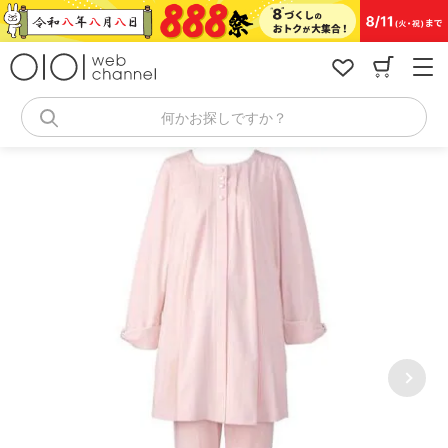
コ
ン
テ
ン
ツ
へ
何かお探しですか？
ス
キ
ッ
プ