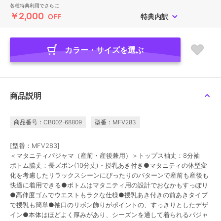
各種特典利用でさらに
￥2,000
OFF
特典内訳
カラー・サイズを選ぶ
商品説明
商品番号：CB002-68809
型番：MFV283
[型番：MFV283]
＜マタニティパジャマ（産前・産後兼用）＞トップス袖丈：8分袖
ボトム脇丈：長ズボン(10分丈)・授乳あき付き●マタニティの体型変
化を考慮したリラックスシーンにぴったりのパターンで産前も産後も
快適に着用できる●ボトムはマタニティ用の設計でおなかもすっぽり
●高伸度ゴムでウエストもラクな仕様●授乳あき付きの前あきタイプ
で授乳も簡単●袖口のリボン飾りがポイントの、すっきりとしたデザ
イン●本体はほどよく厚みがあり、シーズンを通して着られるパジャ