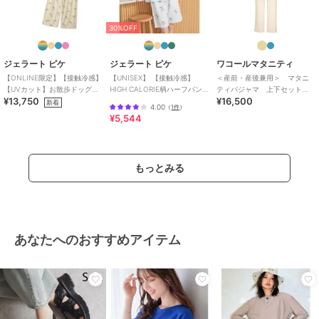
30%OFF
ジェラート ピケ
ジェラート ピケ
ワコールマタニティ
【ONLINE限定】【接触冷感】
【UNISEX】 【接触冷感】
＜産前・産後兼用＞ マタニ
【UVカット】お散歩ドッグワ
HIGH CALORIE柄ハーフパン
ティパジャマ 上下セット
¥13,750
¥16,500
ンポイントTシャツ&ロングパ
ツ
（ＭＦＹ２３５）
新着
4.00
（
1件
）
ンツセット
¥5,544
もっとみる
あなたへのおすすめアイテム