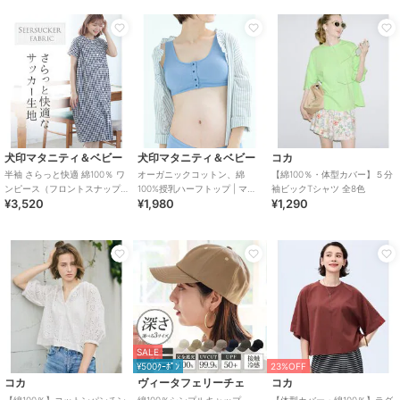
犬印マタニティ＆ベビー
犬印マタニティ＆ベビー
コカ
半袖 さらっと快適 綿100％ ワ
オーガニックコットン、綿
【綿100％・体型カバー】５分
ンピース（フロントスナップ
100%授乳ハーフトップ | マタ
袖ビックTシャツ 全8色
¥3,520
¥1,980
¥1,290
タイプ） | マタニティウェア・
ニティ・授乳ブラ
授乳服
SALE
¥500ｸｰﾎﾟﾝ
23%OFF
コカ
ヴィータフェリーチェ
コカ
【綿100％】コットンパンチン
綿100％シンプルキャップ
【体型カバー・綿100％】ラグ