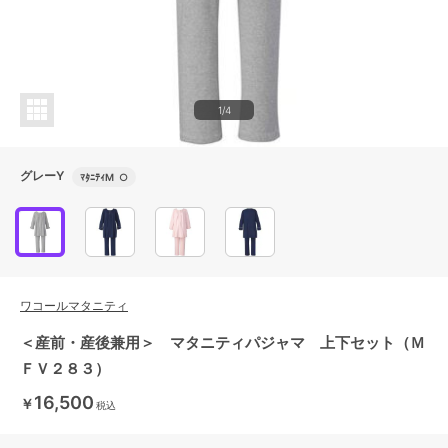
1/4
グレーY
ﾏﾀﾆﾃｨM
○
ワコールマタニティ
＜産前・産後兼用＞ マタニティパジャマ 上下セット（Ｍ
ＦＶ２８３）
16,500
￥
税込