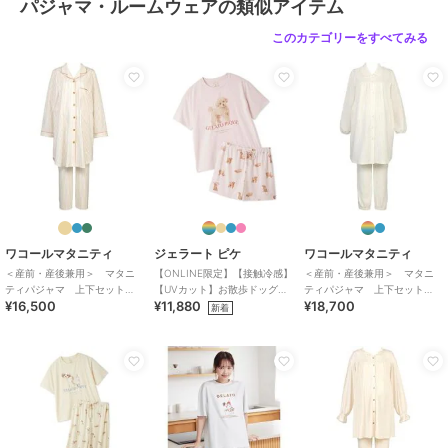
パジャマ・ルームウェアの類似アイテム
このカテゴリーをすべてみる
ワコールマタニティ
ジェラート ピケ
ワコールマタニティ
＜産前・産後兼用＞ マタニ
【ONLINE限定】【接触冷感】
＜産前・産後兼用＞ マタニ
ティパジャマ 上下セット
【UVカット】お散歩ドッグワ
ティパジャマ 上下セット
¥16,500
¥11,880
¥18,700
（ＭＦＹ１１６）
ンポイントTシャツ&ショート
（ＭＦＷ４１３）
新着
パンツセット