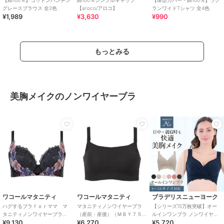
グレースブラウス 全2色
【aroco/アロコ】
ランワイドTシャツ 全4色
¥1,989
¥3,630
¥990
もっとみる
美胸メイクのノンワイヤーブラ
ワコールマタニティ
ワコールマタニティ
ブラデリスニューヨーク
ハグするブラｆｏｒママ マ
マタニティノンワイヤーブラ
【シリーズ15万枚突破】オー
タニティノンワイヤーブラ
（産前・産後）（ＭＢＹ７５
ルインワンブラ ノンワイヤー
¥9,130
¥6,270
¥5,720
（産前・産後）（
７）
補正 ブラジャー ナイトブラ ブ