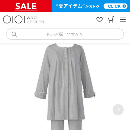
コ
ン
テ
ン
ツ
へ
何かお探しですか？
ス
キ
ッ
プ