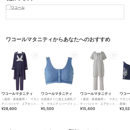
お手入れ
洗濯機可・ドライクリーニング可
※お洗濯は、必ず「取り扱い表
示」にしたがってください
特徴
アンダーウェア・ルームウェア
綿100％
/
無地
/
長袖
ワコールマタニティからあなたへのおすすめ
パジャマ・ルームウェア
綿100％
/
無地
/
長袖
原産国
中国
ワコールマタニティ
ワコールマタニティ
ワコールマタニティ
ワコ
＜産前・産後兼用＞ マタニ
出産後すぐに使える授乳ブ
＜産前・産後兼用＞ マタニ
マタニ
ティパジャマ 上下セット
ラ マタニティハーフトップ
ティパジャマ 上下セット
産後）
¥28,600
¥5,500
¥15,400
¥3,5
（ＭＦＶ７７８）
ブラ（産後）（Ｍ
（ＭＦＹ１１３）