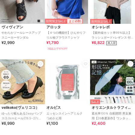
期間限定SALE
まとめ割
期間限定SALE
ヴィヴィアン
アロッタ
オシャレボ
やわらかソールレースアップ
【４つの機能付】ひんやりフ
【紫外線カット率99％以上】
スニーカーサンダル
リル袖ブラウスＴシャツ
ラッシュガード×レギンス 付
¥2,990
¥1,790
¥6,822
き タンキニ
再入荷
3点以上で10%OFF
SALE
velikoko(ヴェリココ）
オルビス
オリエンタルトラフィック
ゆったり幅もある2wayパンプ
エッセンスインヘアミルク
遮光率100％ 自動開閉 男女兼
ス(3.0cmヒール)[19.5~27cm]
つめかえ用
用【26春夏新作】ワンタッチ
¥6,990
¥1,100
¥2,400
ラクチンきれいシューズ
晴雨兼用 折りたたみ傘 /G-
0601