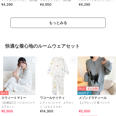
マ | マタニティウェア・授乳服
マタニティウェア・授乳服
パジャマ | マタニティウェア・
¥4,290
¥4,950
¥4,290
授乳服
もっとみる
快適な着心地のルームウェアセット
SALE
まとめ割
SALE
¥200ｸｰﾎﾟﾝ
スウィートマミー
ワコールナイティ
メゾンドラティール
【抗菌加工】パイルパジャマ
レディスパジャマ 上下セッ
【上下セット】夏パジャマ
上下セット
ト（ＵＤＸ５５８）
¥5,500
¥14,300
¥5,500