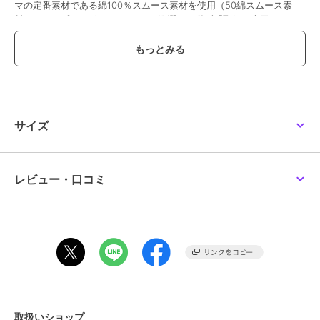
マの定番素材である綿100％スムース素材を使用（50綿スムース素
材）●トップスにポケットあり※お洗濯は、必ず「取扱い表示」にし
たがってください。
ブランド
ワコールマタニティ
ショップ
ワコール
サイズ
商品カテゴリ
アンダーウェア・ルームウェア
／
パジャマ・ルームウェア
性別タイプ
レディース
アンダーウェア・ルームウェア
レビュー・口コミ
／
パジャマ・ルームウェア
カラー
グレーY、ネイビーO、ライトピ
ンクI
サイズ
ﾏﾀﾆﾃｨM,ﾏﾀﾆﾃｨM,ﾏﾀﾆﾃｨM
素材
本体：綿100％、パイピング部：
ポリエステル100％
商品のお取り扱い方法
取扱いショップ