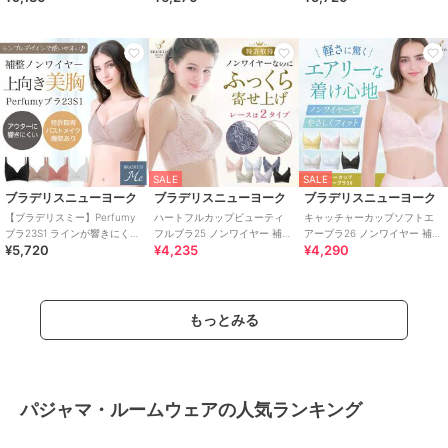
ラデリス
SALE
SALE
ブラデリスニューヨーク
ブラデリスニューヨーク
ブラデリスニューヨーク
【ブラデリスミー】Perfumy
ハートフルカップビューティ
キャッチャーカップソフトエ
ブラ23S1 ラインが響きにくい
フルブラ25 ノンワイヤー 補正
アーブラ26 ノンワイヤー 補正
¥5,720
¥4,235
¥4,290
ノンワイヤーブラ 補正下着
ブラジャー 補整下着 ブラデリ
下着 補整 ブラデリス ブラレッ
ス
ト
もっとみる
パジャマ・ルームウェアの人気ランキング