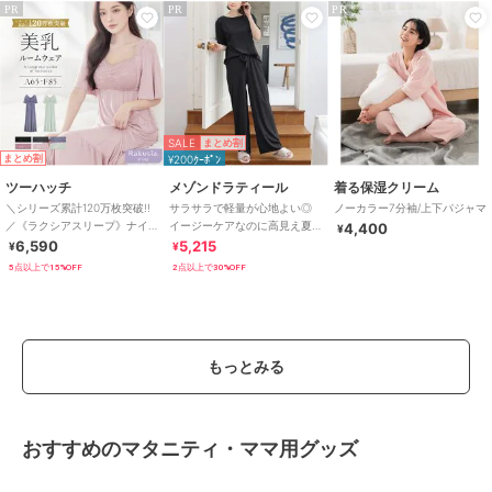
PR
PR
PR
SALE
まとめ割
まとめ割
¥200ｸｰﾎﾟﾝ
ツーハッチ
メゾンドラティール
着る保湿クリーム
＼シリーズ累計120万枚突破!!
サラサラで軽量が心地よい◎
ノーカラー7分袖/上下パジャマ
／《ラクシアスリープ》ナイ
イージーケアなのに高見え夏
4,400
¥
トブラワンピース半袖ロング
服『半袖ルームウェア』
6,590
5,215
¥
¥
丈
5点以上で15%OFF
2点以上で30%OFF
もっとみる
おすすめのマタニティ・ママ用グッズ