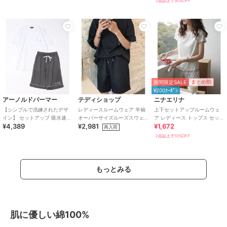
2点以上で30%OFF
期間限定SALE
まとめ割
¥200ｸｰﾎﾟﾝ
アーノルドパーマー
テディショップ
ニナエリナ
【シンプルで洗練されたデザ
レディースルームウェア 半袖
上下セットアップルームウェ
イン】 セットアップ 吸水速乾
オーバーサイズルーズスウェ
ア レディース トップス セット
¥4,389
¥2,981
¥1,672
半袖 Tシャツ×ハーフパンツ
ットトップス+パンツセットア
アップ 半袖
再入荷
ップ 2点セット
2点以上で10%OFF
もっとみる
肌に優しい綿100%