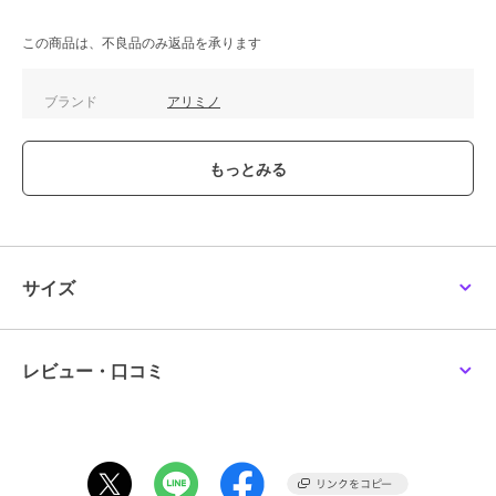
ARIMINO（アリミノ）
ARIMINO（アリミノ）
ピース ウェットオイル
Men ハードスプレー
この商品は、不良品のみ返品を承ります
2,200
1,980
¥
¥
ブランド
アリミノ
ショップ
デイリープラザ
商品カテゴリ
ヘアケア
／
その他ヘアケア
性別タイプ
メンズ
ヘアケア
／
その他ヘアケア
レディース
ヘアケア
／
その他ヘアケア
サイズ
カラー
＊＊
サイズ
＊＊
レビュー・口コミ