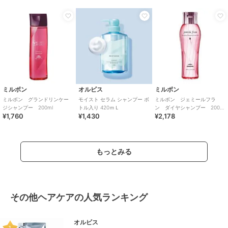
ミルボン
オルビス
ミルボン
ミルボン グランドリンケー
モイスト セラム シャンプー ボ
ミルボン ジェミールフラ
ジシャンプー 200ml
トル入り 420ｍＬ
ン ダイヤシャンプー 200ｍ
¥1,760
¥1,430
¥2,178
ｌ
もっとみる
その他ヘアケアの人気ランキング
オルビス