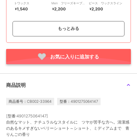
トワックス
Men フリーズキープグ
ピース ワックスライン
リース
1,540
2,200
2,200
¥
¥
¥
もっとみる
お気に入りに追加する
アリミノ
アリミノ
アリミノ
ARIMINO（アリミノ）
スパイスプラス ハード
ARIMINO（アリミノ）
Men ハード バーム
ワックス
Men ハード ミルク
2,750
1,540
2,200
再入荷
¥
¥
¥
商品説明
商品番号：CB002-33964
型番：4901275064147
[型番:4901275064147]
自然なマット、ナチュラルなスタイルに ツヤが苦手な方へ。清潔感
のあるキメすぎないベリーショート～ショート、ミディアムまで 青
りんごの香り
アリミノ
アリミノ