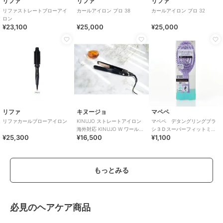
リファ
リファ
リファ
リファストレートブローアイ
カールアイロン プロ 38
カールアイロン プロ 32
ロン
¥23,100
¥25,000
¥25,000
リファ
キヌージョ
マペペ
リファカールブローアイロン
KINUJO ストレートアイロン
マペペ デタングリングブラ
海外対応 KINUJO W ワールド
シ３Ｄスーパーフィットミ
¥25,300
¥16,500
¥1,100
ワイドモデル ブラック
ニ パープル
もっとみる
必見のヘアケア商品