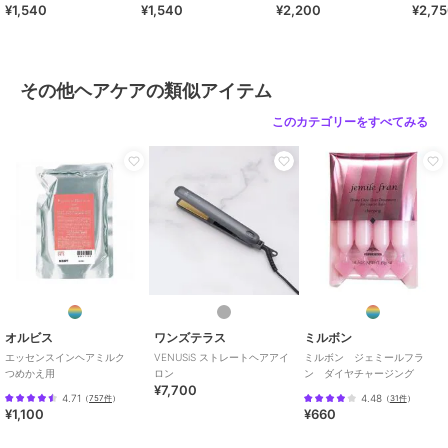
¥1,540
¥1,540
¥2,200
¥2,7
ス
その他ヘアケアの類似アイテム
このカテゴリーをすべてみる
オルビス
ワンズテラス
ミルボン
エッセンスインヘアミルク
VENUSiS ストレートヘアアイ
ミルボン ジェミールフラ
つめかえ用
ロン
ン ダイヤチャージング
¥7,700
4.71
4.48
（
757件
）
（
31件
）
¥1,100
¥660