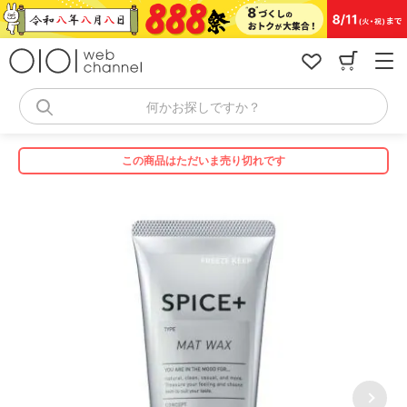
コ
ン
テ
ン
ツ
へ
何かお探しですか？
ス
キ
ッ
この商品はただいま売り切れです
プ