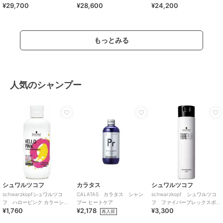
¥29,700
¥28,600
¥24,200
もっとみる
人気のシャンプー
シュワルツコフ
カラタス
シュワルツコフ
schwarzkopfシュワルツコ
CALATAS カラタス シャン
schwarzkopf シュワルツコ
フ ハローピンク カラーシャ
プー ヒートケア
フ ファイバープレックスボ
¥1,760
¥2,178
¥3,300
ンプー
ンドシャンプー250ml
再入荷