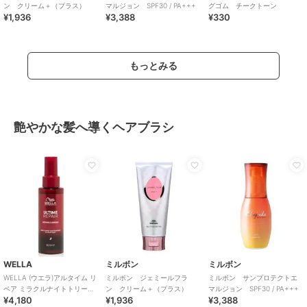
ン クリーム＋（プラス）
マルジョン SPF30 / PA+++
グゴム チークトーン
¥1,936
¥3,388
¥330
もっとみる
艶やかな髪へ導くヘアブラシ
WELLA
ミルボン
ミルボン
WELLA (ウエラ)アルタイム リ
ミルボン ジェミールフラ
ミルボン サンプロテクトエ
ペア ミラクルナイトトリート
ン クリーム＋（プラス）
マルジョン SPF30 / PA+++
¥4,180
¥1,936
¥3,388
メント95ml