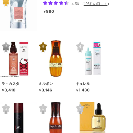
4.50
（
195件の口コミ
）
880
￥
ラ・カスタ
ミルボン
キュレル
3,410
3,146
1,430
￥
￥
￥