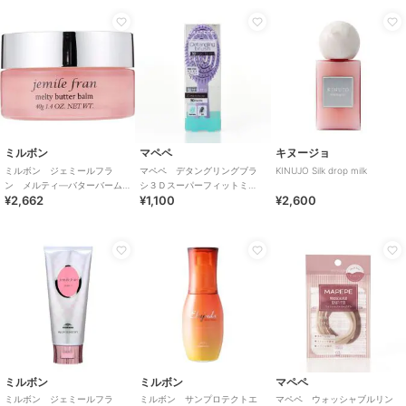
ミルボン
マペペ
キヌージョ
ミルボン ジェミールフラ
マペペ デタングリングブラ
KINUJO Silk drop milk
ン メルティ―バターバーム
シ３Ｄスーパーフィットミ
¥2,662
¥1,100
¥2,600
40ｇ
ニ パープル
ミルボン
ミルボン
マペペ
ミルボン ジェミールフラ
ミルボン サンプロテクトエ
マペペ ウォッシャブルリン