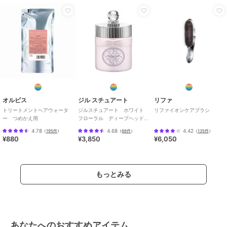
オルビス
ジル スチュアート
リファ
トリートメントヘアウォータ
ジルスチュアート ホワイト
リファイオンケアブラシ
ー つめかえ用
フローラル ディープヘッド
クレンズ
4.78
4.68
4.42
（
195件
）
（
66件
）
（
135件
）
¥880
¥3,850
¥6,050
もっとみる
あなたへのおすすめアイテム