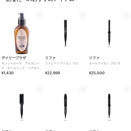
デイリープラザ
リファ
リファ
モンシャルーテ アルガニー
ストレートアイロン プロ
カールアイロン プロ 19
ナ オーガニック ヘアオイ
¥1,430
¥22,999
¥25,000
ル１３０ｍＬ