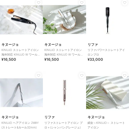
キヌージョ
キヌージョ
リファ
KINUJO ストレートアイロン
KINUJO ストレートアイロン
リファパワーストレートアイ
海外対応 KINUJO W ワールド
海外対応 KINUJO W ワールド
ロンプロ
¥16,500
¥16,500
¥33,000
ワイドモデル ブラック
ワイドモデル ホワイト
キヌージョ
リファ
キヌージョ
KINUJO ヘアアイロン 2WAY
リファストレートアイロン プ
絹女～KINUJO～ ストレート
(ストレート&カール32mm)
ロ＋(シャンパングレージュ)
アイロン