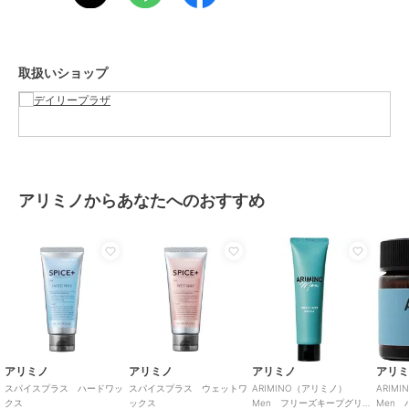
取扱いショップ
アリミノからあなたへのおすすめ
アリミノ
アリミノ
アリミノ
アリ
スパイスプラス ハードワッ
スパイスプラス ウェットワ
ARIMINO（アリミノ）
ARIM
クス
ックス
Men フリーズキープグリー
Men 