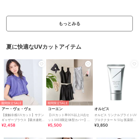
もっとみる
夏に快適なUVカットアイテム
期間限定SALE
期間限定SALE
アー・ヴェ・ヴェ
コーエン
オルビス
【接触冷感/UVカット】サテン
【UVカット率90%以上/4点セ
オルビス リンクルブライトUV
ギャザーブラウス【吸水速乾/
ット/WEB限定/体型カバー】シ
プロテクター N 50g 医薬部外
¥2,458
¥5,500
¥3,850
イージーケア】
ュシュ付きアソートスイムウ
品（顔用日焼け止め）
エア（イン