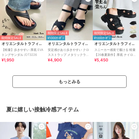
期間限定SALE
期間限定SALE
期間限定SALE
¥1000ｸｰﾎﾟﾝ
¥1000ｸｰﾎﾟﾝ
オリエンタルトラフィック
オリエンタルトラフィック
オリエンタルトラフィック
【軽量】歩きやすい 厚底 EVA
安定感があり歩きやすい クロ
スニーカー感覚で履ける 軽量
トングサンダル /OT3226
スストラップ メタリックライ
【26春夏新作】厚底 ナイロン
¥1,950
¥4,900
¥5,450
ン サンダル /55201
スポーツサンダル /OT3232
もっとみる
夏に嬉しい接触冷感アイテム