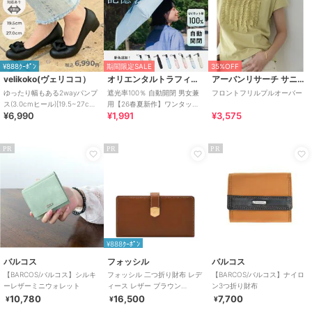
¥888ｸｰﾎﾟﾝ
期間限定SALE
35%OFF
velikoko(ヴェリココ）
オリエンタルトラフィック
アーバンリサーチ サニーレーベル
ゆったり幅もある2wayパンプ
遮光率100％ 自動開閉 男女兼
フロントフリルプルオーバー
ス(3.0cmヒール)[19.5~27cm]
用【26春夏新作】ワンタッチ
¥6,990
¥1,991
¥3,575
ラクチンきれいシューズ
晴雨兼用 折りたたみ傘 /G-
0601
PR
PR
PR
¥888ｸｰﾎﾟﾝ
バルコス
フォッシル
バルコス
【BARCOS/バルコス】シルキ
フォッシル 二つ折り財布 レデ
【BARCOS/バルコス】ナイロ
ーレザーミニウォレット
ィース レザー ブラウン
ン3つ折り財布
SL10036200
10,780
16,500
7,700
¥
¥
¥