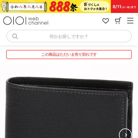
コ
ン
テ
ン
ツ
へ
何かお探しですか？
ス
キ
ッ
この商品はただいま売り切れです
プ