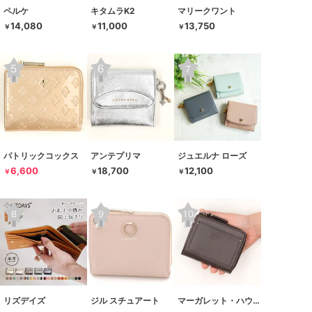
ペルケ
キタムラK2
マリークワント
14,080
11,000
13,750
￥
￥
￥
パトリックコックス
アンテプリマ
ジュエルナ ローズ
6,600
18,700
12,100
￥
￥
￥
リズデイズ
ジル スチュアート
マーガレット・ハウエル アイデア