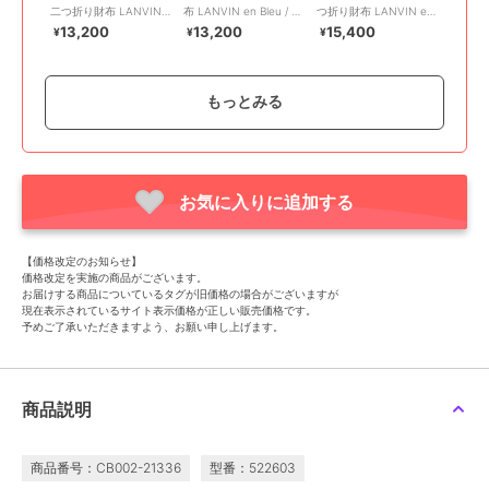
二つ折り財布 LANVIN
布 LANVIN en Bleu / ラ
つ折り財布 LANVIN en
en Bleu / ランバンオン
ンバンオンブルー
Bleu / ランバンオンブル
13,200
13,200
15,400
¥
¥
¥
ブルー
ー
もっとみる
お気に入りに追加する
¥1888ｸｰﾎﾟﾝ
¥1888ｸｰﾎﾟﾝ
ランバン オン ブルー
ランバン オン ブルー
ランバン オン ブルー
ベルシー コンパクト財
ランバン オン ブルー
【ランバンオンブルー】
【価格改定のお知らせ】
布 LANVIN en Bleu / ラ
LANVIN en Bleu リュク
２つ折 ５１３６２２
価格改定を実施の商品がございます。
ンバンオンブルー
サンブール 口金二つ折
13,200
16,500
21,450
¥
¥
¥
お届けする商品についているタグが旧価格の場合がございますが
り財布
現在表示されているサイト表示価格が正しい販売価格です。
予めご了承いただきますよう、お願い申し上げます。
商品説明
商品番号：CB002-21336
型番：522603
ランバン オン ブルー
ランバン オン ブルー
ランバン オン ブルー