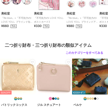
ショップ
イケテイ
商品カテゴリ
財布・ポーチ・ケース
／
二つ折
美松堂
美松堂
美松堂
美松
り財布・三つ折り財布
『Re:blue』×『不可抗力のI
『不可抗力のI LOVE YOU』
『Re:blue』×『不可抗力のI
『不可抗
LOVE YOU』ブラインド缶バ
ポストカード3
LOVE YOU』ブラインドアク
ポスト
性別タイプ
レディース
¥660
¥330
¥880
¥330
ッジ（全6種）
リルキーホルダー（全6種）
予約
予約
予約
財布・ポーチ・ケース
／
二つ折
り財布・三つ折り財布
メンズ
財布・ポーチ・ケース
／
二つ折
二つ折り財布・三つ折り財布の類似アイテム
り財布・三つ折り財布
このカテゴリーをすべてみる
カラー
クロ、キャメル、コン
サイズ
**
特徴
財布・ポーチ・ケース
本革
/
かぶせ式
二つ折り財布・三つ折り財布
本革
/
かぶせ式
50%OFF
¥200ｸｰﾎﾟﾝ
パトリックコックス
ジル スチュアート
ペルケ