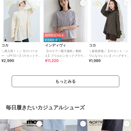
期間限定SALE
¥1888ｸｰﾎﾟﾝ
コカ
インディヴィ
コカ
＼再入荷！！／【UVパーカ
【UVケア／吸汗速乾／着映
＼新色登場／【UVカット・シ
ー・UPF50＋】UVカットティ
え】フリルピンタックブラウ
ワになりにくい】バッグギャ
¥2,990
¥11,220
¥1,989
アードパーカー 全4色
ス
ザーUVパーカー 全4色
もっとみる
毎日履きたいカジュアルシューズ