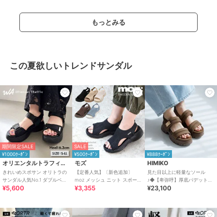
もっとみる
この夏欲しいトレンドサンダル
期間限定SALE
SALE
¥1000ｸｰﾎﾟﾝ
¥500ｸｰﾎﾟﾝ
¥888ｸｰﾎﾟﾝ
オリエンタルトラフィック
モズ
HIMIKO
きれいめスポサン オリトラの
【定番人気】〔新色追加〕
見た目以上に軽量なソール
サンダル人気No.1 ダブルベル
moz メッシュ ニット スポーツ
♪◆【卑弥呼】厚底パデットサ
¥5,600
¥3,355
¥23,100
ト スポーツサンダル /42207
サンダル
ンダル/661201