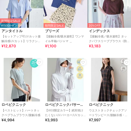
期間限定SALE
¥1500ｸｰﾎﾟﾝ
期間限定SALE
20%OFF
アンタイトル
ブリーズ
インデックス
【セットアップ可UVカット接
【接触冷感/吸水速乾】ワンマ
【接触冷感／吸水速乾】タッ
触冷感UVカット】リラクシー
イル半袖パジャマ ＿
クパフスリーブブラウス《防
¥12,870
¥1,100
¥3,183
キーVネックブラウス
シワ／洗濯機OK／XS～3L／
8col》
ロペピクニック
ロペピクニックパサージュ
ロペピクニック
【ベストヒット】ハートネッ
【WEB限定カラー】絶対焼け
ウエストタックチェックアソ
クペプラムブラウス/接触冷感
たくないUVパーカー/UVカッ
ートワンピース/接触冷感・防
¥4,994
¥3,993
¥7,997
ト・接触冷感
シワ・リンクコーデ