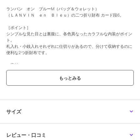
【ランバンオンブルー】
【ランバンオンブルー】
【ランバンオンブルー】
ランバン オン ブルーM（バッグ＆ウォレット）
２つ折 ５１６６０４
３つ折 ５１６６０５
２つ折 ５２９６１４
（ＬＡＮＶＩＮ ｅｎ Ｂｌｅｕ）の二つ折り財布 カード段6。
19,800
18,700
18,700
¥
¥
¥
［ポイント］
シンプルな見た目とは裏腹に、各色異なったカラフルな内装がポイン
ト。
札入れ・小銭入れそれぞれに仕切りがあるので、分けて収納するのに
便利な2つ折財布です。
［素材］
本体素材には、水シボエンボスレザーを使用しています。
海面・波を連想する、水が流れているような美しいシワが魅力で、一
般的な水シボとは違い、変則的なエンボスでインポートらしい個性的
な表情に仕上げました。
[機能･収納]
●カード段×6
サイズ
●札入れ×2
●小銭入れ
●ポケット×3
レビュー・口コミ
[型番:522603]