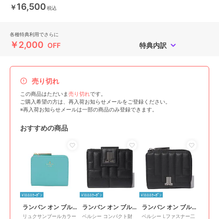
16,500
￥
税込
各種特典利用でさらに
￥2,000
OFF
特典内訳
売り切れ
この商品はただいま
売り切れ
です。
ご購入希望の方は、再入荷お知らせメールをご登録ください。
※再入荷お知らせメールは一部の商品のみ登録できます。
おすすめの商品
¥1888ｸｰﾎﾟﾝ
¥1888ｸｰﾎﾟﾝ
¥1888ｸｰﾎﾟﾝ
ランバン オン ブルー
ランバン オン ブルー
ランバン オン ブルー
リュクサンブールカラー
ベルシー コンパクト財
ベルシー Lファスナー二