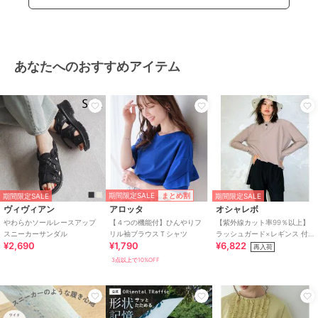
あなたへのおすすめアイテム
期間限定SALE
まとめ割
期間限定SALE
期間限定SALE
ヴィヴィアン
アロッタ
オシャレボ
やわらかソールレースアップ
【４つの機能付】ひんやりフ
【紫外線カット率99％以上】
スニーカーサンダル
リル袖ブラウスＴシャツ
ラッシュガード×レギンス 付
¥2,690
¥1,790
¥6,822
き タンキニ
再入荷
3点以上で10%OFF