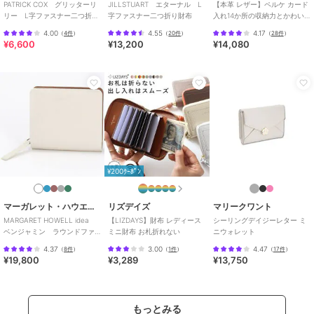
PATRICK COX グリッターリ
JILLSTUART エターナル L
【本革 レザー】ペルケ カード
リー L字ファスナー二つ折り
字ファスナー二つ折り財布
入れ14か所の収納力とかわい
財布
さを兼ね備えたアクリル玉が
4.00
4.55
4.17
（
4件
）
（
20件
）
（
28件
）
ま口2つ折り財布
¥6,600
¥13,200
¥14,080
¥200ｸｰﾎﾟﾝ
マーガレット・ハウエル アイデア
リズデイズ
マリークワント
MARGARET HOWELL idea
【LIZDAYS】財布 レディース
シーリングデイジーレター ミ
ベンジャミン ラウンドファ
ミニ財布 お札折れない
ニウォレット
スナー二つ折り財布
4.37
3.00
4.47
（
8件
）
（
1件
）
（
17件
）
¥19,800
¥3,289
¥13,750
もっとみる