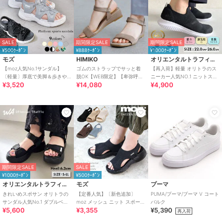
SALE
期間限定SALE
期間限定SALE
¥500ｸｰﾎﾟﾝ
¥888ｸｰﾎﾟﾝ
¥1000ｸｰﾎﾟﾝ
モズ
HIMIKO
オリエンタルトラフィック
【moz人気No.1サンダル】
ゴムのストラップでサッと着
【再入荷】軽量 オリトラのス
〔軽量〕厚底で美脚＆歩きや
脱OK【WEB限定】【卑弥呼
ニーカー人気NO.1 ニットスニ
¥3,520
¥14,080
¥4,900
すい！疲れにくいフィット感
26SS】ゴムストラップサンダ
ーカー スリッポン /3709
のスポーツサンダル
ル/661250
期間限定SALE
SALE
¥1000ｸｰﾎﾟﾝ
¥500ｸｰﾎﾟﾝ
オリエンタルトラフィック
モズ
プーマ
きれいめスポサン オリトラの
【定番人気】〔新色追加〕
PUMA/プーマ/プーマ V コート
サンダル人気No.1 ダブルベル
moz メッシュ ニット スポーツ
バルク
¥5,600
¥3,355
¥5,390
ト スポーツサンダル /42207
サンダル
再入荷