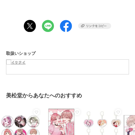
［JAN］
クロ 4528053621103
キャメル 4528053621110
コン 4528053621127
[シリーズ名]スタンパ小物
#ランバンオンブルー#LANVIN en Bleu#ﾗﾝﾊﾞﾝｵﾝﾌﾞﾙｰ#ランバン オン
取扱いショップ
ブルー
【価格改定のお知らせ】
こちらの商品は2023年1月26日から価格改定を実施させていただきま
す。
お届けする商品についているタグが旧価格の場合がございますが
現在表示されているサイト表示価格が正しい販売価格です。
美松堂からあなたへのおすすめ
予めご了承いただきますよう、お願い申し上げます。
この商品は無料ギフトサービスの対象商品です
>>無料ギフトサービスについての詳細はこちら
ブランド
ランバン オン ブルー