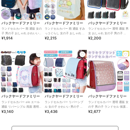
バックヤードファミリー
バックヤードファミリー
バックヤードファミリー
ランドセルカバー 雨 通販 女の
ランドセルカバー 雨 通販 すみ
ランドセルカバー 透明 通販 男
子 男の子 おしゃれ かわいい
っコぐらし 女の子 おしゃれ か
女 おしゃれ 女の子 男の子 雨
¥1,914
¥2,215
¥2,200
レイングッズ 雨カバー リュッ
わいい レイングッズ 雨カバー
シンプル クリア 雨の日 ランド
ク レ
リュ
バックヤードファミリー
バックヤードファミリー
バックヤードファミリー
ランドセルカバー aile エール
ランドセルカバー リバーシブ
ランドセルカバー 透明 通販 女
通販 リバーシブル 両面 透明
ル 女の子 かわいい 男の子 お
の子 男の子 ランドセル 保護
¥3,140
¥3,436
¥2,677
クリア 女の子 男の子 雨 雪
しゃれ aile エール 通販 両面
反射材付き リフレクター かわ
雨
いい