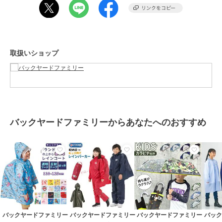
着用できるユニセックス仕様。
【素材】
EVA樹脂またはEVA樹脂＋PLA樹脂10%配合※生産時期により異なりま
す。ご注文時に素材の指定は出来ません。
【生産国】 中国
取扱いショップ
【サイズ】
・適応身長寸法
【120サイズ】
[身長]115cm～125cm [胸囲]57cm～63cm [胴囲]51cm～57cm
【130サイズ】
[身長]125cm～135cm [胸囲]61cm～67cm [胴囲]53cm～59cm
【140サイズ】
バックヤードファミリーからあなたへのおすすめ
[身長]135cm～145cm [胸囲]65cm～72cm [胴囲]54cm～62cm
【150サイズ】
[身長]145cm～155cm [胸囲]70cm～78cm [胴囲]58cm～66cm
【160サイズ】
[身長]155cm～165cm [胸囲]76cm～84cm [胴囲]62cm～70cm
※サイズは当店平置き実寸サイズです。実際の商品とは多少の誤差が
生じる場合がございます。あらかじめご了承ください。
【重量】
約275g（※140センチサイズの商品の重量を記載しています。）
【注意点】
バックヤードファミリー
バックヤードファミリー
バックヤードファミリー
バッ