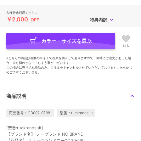
各種特典利用でさらに
￥2,000
OFF
特典内訳
カラー・サイズを選ぶ
12人
※こちらの商品は複数のサイトで在庫を共有しておりますので、同時にご注文があった場
合、売り切れとなってしまう事がございます。
この場合は売り切れ商品のみ、ご注文をキャンセルさせていただいております。あらかじ
めご了承くださいませ。
商品説明
商品番号：CB002-07881
型番：ruckrandsuit
[型番:ruckrandsuit]
【ブランド名】 ノーブランド NO BRAND
【商品名】 リュックランドスーツ120-160