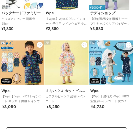
¥500ｸｰﾎﾟﾝ
バックヤードファミリー
Wpc.
テディショップ
キッズアンブレラ 耐風骨
【Wpc.】Wpc.KIDS レインコ
【収納可/男女兼用/反射テー
55cm
ート 子供用 レインウェア ラン
プ】キッズ クリアバイザーフ
¥1,830
¥2,860
¥3,580
ドセル対応 キッズ
ード付きレインコート+収納袋
2点セット
PR
PR
PR
Wpc.
ミキハウス ホットビスケッツ
Wpc.
【Wpc.】Wpc. KIDS レインコ
カラフルビーンズ 総柄レイン
【Wpc.】飛行犬×Wpc. KIDS
ート キッズ 子供用 レインウェ
コート
空飛ぶレインコート 女の子 男
ア 子ども 男の子 女の子
の子 レインウェア
3,080
8,250
4,730
¥
¥
¥