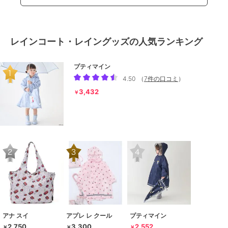
レインコート・レイングッズの人気ランキング
プティマイン
4.50
（
7件の口コミ
）
3,432
￥
アナ スイ
アプレ レ クール
プティマイン
2,750
3,300
2,552
￥
￥
￥