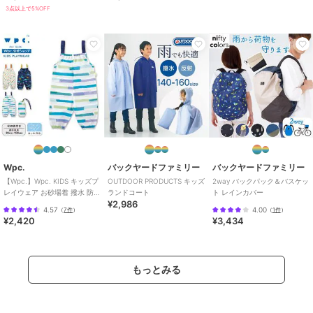
カラー
クリア、ライトブルー
3点以上で5%OFF
サイズ
5サイズ展開
Wpc.
バックヤードファミリー
バックヤードファミリー
【Wpc.】Wpc. KIDS キッズプ
OUTDOOR PRODUCTS キッズ
2way バックパック＆バスケッ
レイウェア お砂場着 撥水 防水
ランドコート
ト レインカバー
¥2,986
収納袋付き 男の子 女の子
4.57
4.00
（
7件
）
（
1件
）
¥2,420
¥3,434
もっとみる