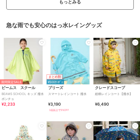
もっとみる
急な雨でも安心のはっ水レイングッズ
まとめ割
期間限定SALE
¥500ｸｰﾎﾟﾝ
ビームス スクール
ブリーズ
クレードスコープ
BEAMS SCHOOL キッズ 撥水
スマートレインコート 撥水
総柄レインコート【撥水】
ポンチョ
¥2,233
¥3,190
¥6,490
3点以上で5%OFF