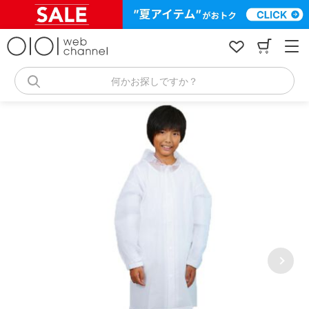
コ
ン
テ
ン
ツ
へ
何かお探しですか？
ス
キ
ッ
プ