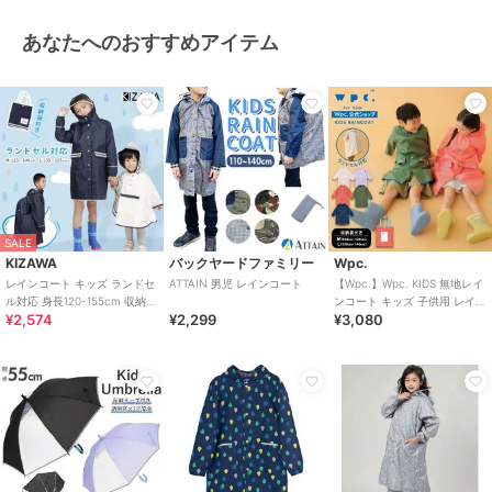
あなたへのおすすめアイテム
SALE
KIZAWA
バックヤードファミリー
Wpc.
レインコート キッズ ランドセ
ATTAIN 男児 レインコート
【Wpc.】Wpc. KIDS 無地レイ
ル対応 身長120-155cm 収納袋
ンコート キッズ 子供用 レイン
¥2,574
¥2,299
¥3,080
付き ナイロン生地
ウェア 男の子 女の子