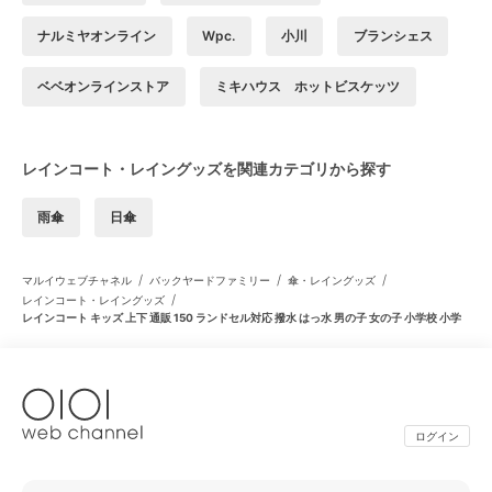
ナルミヤオンライン
Wpc.
小川
ブランシェス
ベベオンラインストア
ミキハウス ホットビスケッツ
レインコート・レイングッズを関連カテゴリから探す
雨傘
日傘
/
/
/
マルイウェブチャネル
バックヤードファミリー
傘・レイングッズ
/
レインコート・レイングッズ
レインコート キッズ 上下 通販 150 ランドセル対応 撥水 はっ水 男の子 女の子 小学校 小学
ログイン