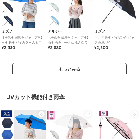
ミズノ
アルジー
ミズノ
【子供傘 耐風傘 ジャンプ傘】
【子供傘 耐風傘 ジャンプ傘】
キッズ 長傘 パイピング ジャン
雨傘 長傘 バイカラー切継 ロゴ
雨傘 長傘 パール生地切継 ワン
プ 耐風 UV
¥2,530
¥2,530
¥2,200
ワンポイント UV
ポイント UV 雨晴兼用
もっとみる
UVカット機能付き雨傘