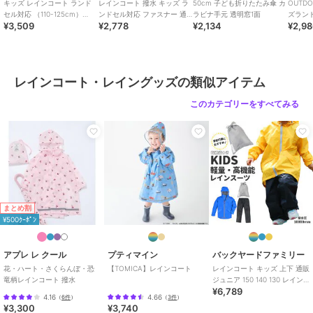
※この製品は、通気性の無い防水素材を使用しており、熱さや運動に
キッズ レインコート ランド
レインコート 撥水 キッズ ラ
50cm 子ども折りたたみ傘 カ
OUTDO
よる発汗でムレることがあります。
セル対応 （110-125cm）
ンドセル対応 ファスナー 通
ラビナ手元 透明窓1面
ズラン
¥3,509
¥2,778
¥2,134
¥2,9
RACO1N
販 OUTDOOR PRODUCTS ア
※商品画像はイメージです。実際の商品とは多少異なる場合がござい
ウ
ます。
※カメラやモニターの性質により、画像と実物の色の違いがある場合
がございますのでご理解願います。
レインコート・レイングッズの類似アイテム
【ご利用シーン】
プレゼント 贈り物 ギフト お返し 引っ越し祝い 新生活 お祝い 内祝い
このカテゴリーをすべてみる
ブランド
バックヤードファミリー
ショップ
バックヤードファミリー
商品カテゴリ
傘・レイングッズ
／
レインコー
ト・レイングッズ
まとめ割
¥500ｸｰﾎﾟﾝ
性別タイプ
ガールズ
傘・レイングッズ
／
レインコー
ト・レイングッズ
アプレ レ クール
プティマイン
バックヤードファミリー
ボーイズ
花・ハート・さくらんぼ・恐
【TOMICA】レインコート
レインコート キッズ 上下 通販
竜柄レインコート 撥水
ジュニア 150 140 130 レイン
傘・レイングッズ
／
レインコー
¥6,789
スーツ 軽量 軽い 防水
ト・レイングッズ
4.16
4.66
（
6件
）
（
3件
）
¥3,300
¥3,740