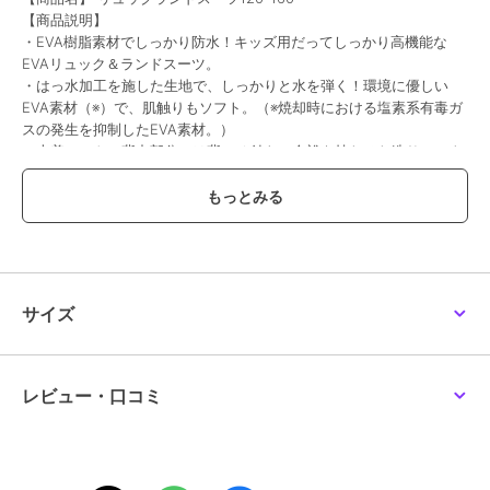
【商品説明】
・EVA樹脂素材でしっかり防水！キッズ用だってしっかり高機能な
EVAリュック＆ランドスーツ。
・はっ水加工を施した生地で、しっかりと水を弾く！環境に優しい
EVA素材（※）で、肌触りもソフト。（※焼却時における塩素系有毒ガ
スの発生を抑制したEVA素材。）
・上着コートの背中部分には背マチ付きで余裕を持たせた造り。スナ
ップボタンを外せば、リュックやランドセルを背負ったまますっぽり
着用できる。
・前開き部分は開け閉めしやすい2重のホックボタン式。袖口部分も
ゴム仕様で、手首にしっかりフィット！雨の侵入をしっかりと防ぐ。
・すっぽりと被れるフードのひさし部分は透明素材！傘を差しながら
通学する時も前が見やすく安心！
・コートの背面、背マチ調整ベルト部分にリフレクター素材付き。薄
サイズ
暗い雨の日や夜間でも、背後からすれ違う車から認識されやすくな
り、ママパパも安心。
・パンツの裾はホックボタンで2段階に調節が可能。裾からの雨の侵
入を防ぐ！
レビュー・口コミ
・パンツのウエストは総ゴム仕様。学校でお子さまご自身で脱いだり
着たりが簡単にできる。軽量素材でレッスンバッグの中に携帯しやす
いのも嬉しい。
・クリアとライトブルーの優しいカラーリングで、男の子も女の子も