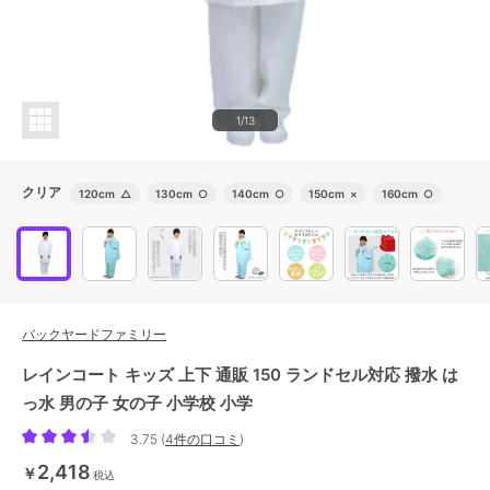
1/13
クリア
120cm
△
130cm
○
140cm
○
150cm
×
160cm
○
バックヤードファミリー
レインコート キッズ 上下 通販 150 ランドセル対応 撥水 は
っ水 男の子 女の子 小学校 小学
3.75
(
4件の口コミ
)
2,418
￥
税込