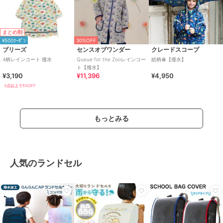
まとめ割
¥500ｸｰﾎﾟﾝ
30%OFF
ブリーズ
センスオブワンダー
クレードスコープ
4柄レインコート 撥水
Queue for the Zooレインコー
総柄傘【撥水】
ト【撥水】
¥3,190
¥11,396
¥4,950
3点以上で5%OFF
もっとみる
人気のランドセル