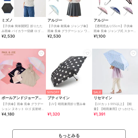
ミズノ
アルジー
アルジー
【子供傘 簡単開閉】折りたた
【子供傘 耐風傘 ジャンプ傘】
【透明窓あり55cm】子供傘
み雨傘 バイカラー切継 ロゴ ワ
雨傘 長傘 グラデーション ワン
雨傘 長傘 ジャンプ式 スター
¥2,530
¥2,530
¥1,100
ンポイント UV
ポイント UV 雨晴兼用
ドット ボーダー ロゴ UV
50%OFF
SALE
ポールアンドジョーアクセソワ
プティマイン
リセマイン
【子供傘】雨傘 長傘 グラデー
【UV】晴雨兼用折り畳み傘
【UVカット99%以上】【軽
ション ヌネット ロゴ 反射材
量】【晴雨兼用】ひっかけら
¥4,180
¥1,320
¥1,391
UV キッズ
れる持ち手の折りたたみ傘
【子供服】【キッズ】【
もっとみる