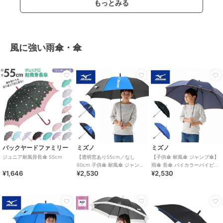
もっとみる
風に強い雨傘・傘
バックヤードファミリー
ミズノ
ミズノ
ジュニア耐風骨長傘 55cm
【透明窓あり55cm／なし
【子供傘 耐風傘 ジャンプ傘】
60cm 子供傘 耐風傘 ジャンプ
雨傘 長傘 バイカラーパイピン
¥1,646
¥2,530
¥2,530
傘】雨傘 長傘 バイカラーコン
グ ロゴ ワンポイント UV
ビ UV