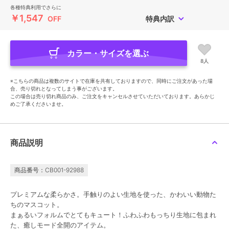
各種特典利用でさらに
￥1,547
OFF
特典内訳
カラー・サイズを選ぶ
8人
※こちらの商品は複数のサイトで在庫を共有しておりますので、同時にご注文があった場
合、売り切れとなってしまう事がございます。
この場合は売り切れ商品のみ、ご注文をキャンセルさせていただいております。あらかじ
めご了承くださいませ。
商品説明
商品番号：CB001-92988
プレミアムな柔らかさ。手触りのよい生地を使った、かわいい動物た
ちのマスコット。
まぁるいフォルムでとてもキュート！ふわふわもっちり生地に包まれ
た、癒しモード全開のアイテム。