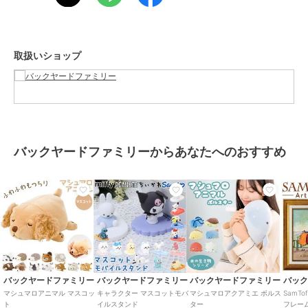
ブランド
バックヤードファミリー
ショップ
バックヤードファミリー
取扱いショップ
商品カテゴリ
ステーショナリー・バラエティ雑
貨
／
ぬいぐるみ
カラー
68230-32.カワウソ、88302-81.ダイ
オウグソクムシ、68230-11.クラ
ゲ、68230-21.クマノミ、68230-41.
ウミウシ、68230-62.イッカク、68
バックヤードファミリーからあなたへのおすすめ
230-71.エイ、58205-12.アザラシ、
58205-23.ウーパー、58205-61.イル
カ、58205-72.サメ、88302-51.カ
メ、カニ、ダンゴウオ、カエル、
ペンギン、98206-26.メンダコ、98
206-31.セイウチ、98206-40.タツノ
オトシゴ、98206-60.ハコフグ、98
206-73シャチ、オオサンショウウ
オ、エビ、金魚、デメキン
バックヤードファミリー
バックヤードファミリー
バックヤードファミリー
バッ
サイズ
マスコット
マシュマロアニマル マスコッ
キャラクター マスコットモバ
マシュマロアクアミエ ボルス
SamT
ト
イルスタンド
ター
フレー
素材
[側地]ポリエステル95%、ポリウ