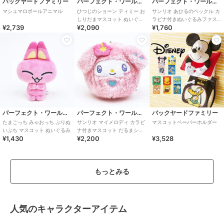
バックヤードファミリー
パーフェクト・ワールド・トーキョー
パーフェクト・ワールド・トーキョー
マシュマロボールアニマル
ひつじのショーン ティミー お
サンリオ あひるのペックル カ
しりだまマスコット ぬいぐる
ラビナ付きぬいぐるみファス
¥2,739
¥2,090
¥1,760
み
ナーマスコット Sanrio
パーフェクト・ワールド・トーキョー
パーフェクト・ワールド・トーキョー
バックヤードファミリー
たまごっち みゃおっち ぷりぬ
サンリオ マイメロディ カラビ
マスコットペーパーホルダー
いぷち マスコット ぬいぐるみ
ナ付きマスコット だるまシリ
¥1,430
¥2,200
¥3,528
ーズ sanrio
もっとみる
人気のキャラクターアイテム