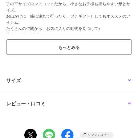
手の平サイズのマスコットだから、小さなお子様も持ちやすい形とサ
イズ。
お出かけに一緒に連れて行ったり、プチギフトとしてもオススメのア
イテム。
たくさんの仲間から、お気に入りの動物を見つけて♪
[対象年齢]6才以上
染色の性質上、多少色落ちする場合がございます。他のものと分けて
洗ってください。
お洗濯後は速やかに形を整えて直射日光を避けて陰干ししてくださ
い。
蛍光増白剤のご使用はお避け下さい。
素材の特性上、お洗濯により多少の縮みや風合いの変化、型くずれが
発生致します。
サイズ
洗濯機・タンブラー乾燥機のご使用は商品を傷つける場合がございま
すのでお避けください。
摩擦により表材表面の風合いが変化することがございます。
強い力を加えると破損する場合があります。
レビュー・口コミ
小さな部品がある商品は誤飲・誤食の危険がありますので十分ご注意
ください。
カメラやモニターの性質により、画像と実物の色の違いがある場合が
ございますのでご理解願います。