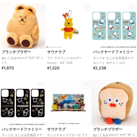
ブランチブラザー
サウナラブ
バックヤードファミリー
ぬいぐるみﾏｽｺｯﾄ/ﾌﾞﾗﾝﾁﾌﾞﾗｻﾞｰ/
プー マスコットホルダー
サンリオ まじかる百貨店スマ
ﾍﾞｱ
Disney - ME TIME
ホシート ポチャッコ(2)
¥1,870
¥1,320
¥2,238
バックヤードファミリー
サウナラブ
ブランチブラザー
サンリオ まじかる百貨店スマ
サンリオキャラクターズ アク
ぬいぐるみﾏｽｺｯﾄ/ﾌﾞﾗﾝﾁﾌﾞﾗｻﾞｰ/