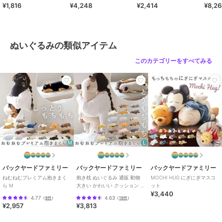
¥1,816
¥4,248
¥2,414
¥8,2
レタン5%<br>[中材]ポリエステル
100%
商品のお取り扱い方法
ぬいぐるみの類似アイテム
原産国
中国
このカテゴリーをすべてみる
バックヤードファミリー
バックヤードファミリー
バックヤードファミリー
ねむねむプレミアム抱きまく
抱き枕 ぬいぐるみ 通販 動物
MOCHI HUG にぎにぎマスコ
ら M
大きい かわいい クッション 子
ット
¥3,440
供 マクラ キッズ 寝具 子供
4.77
4.63
（
9件
）
（
19件
）
¥2,957
¥3,813