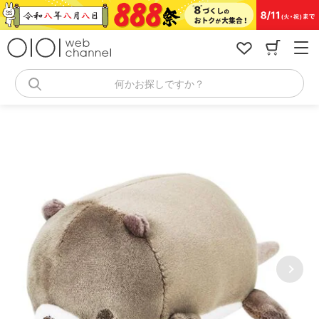
コ
ン
テ
ン
ツ
へ
何かお探しですか？
ス
キ
ッ
プ