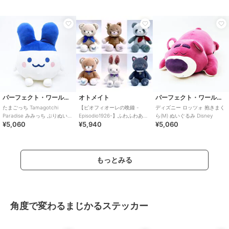
パーフェクト・ワールド・トーキョー
オトメイト
パーフェクト・ワールド・トーキョー
たまごっち Tamagotchi
【ピオフィオーレの晩鐘 -
ディズニー ロッツォ 抱きまく
Paradise みみっち ぷりぬい
Episodio1926-】ふわふわあに
ら(M) ぬいぐるみ Disney
¥5,060
¥5,940
¥5,060
BIG ぬいぐるみ
まるぬいぐるみ(全6種)
もっとみる
角度で変わるまじかるステッカー