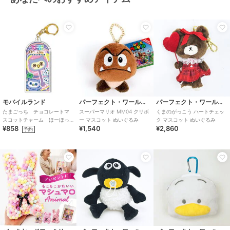
モバイルランド
パーフェクト・ワールド・トーキョー
パーフェクト・ワールド・トーキョー
たまごっち チョコレートマ
スーパーマリオ MM04 クリボ
くまのがっこう ハートチェッ
スコットチャーム ほーほっ
ー マスコット ぬいぐるみ
ク マスコット ぬいぐるみ
¥858
¥1,540
¥2,860
ち
予約