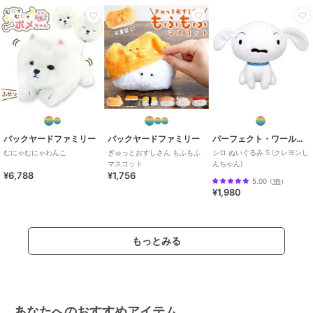
バックヤードファミリー
バックヤードファミリー
パーフェクト・ワールド・トーキョー
むにゃむにゃわんこ
ぎゅっとおすしさん もふもふ
シロ ぬいぐるみ S (クレヨンし
マスコット
んちゃん)
¥6,788
¥1,756
5.00
（
1件
）
¥1,980
もっとみる
あなたへのおすすめアイテム