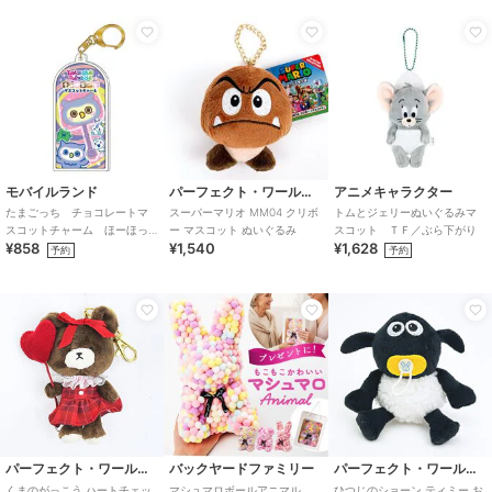
モバイルランド
パーフェクト・ワールド・トーキョー
アニメキャラクター
たまごっち チョコレートマ
スーパーマリオ MM04 クリボ
トムとジェリーぬいぐるみマ
スコットチャーム ほーほっ
ー マスコット ぬいぐるみ
スコット ＴＦ／ぶら下がり
¥858
¥1,540
¥1,628
ち
予約
予約
パーフェクト・ワールド・トーキョー
バックヤードファミリー
パーフェクト・ワールド・トーキョー
くまのがっこう ハートチェッ
マシュマロボールアニマル
ひつじのショーン ティミー お