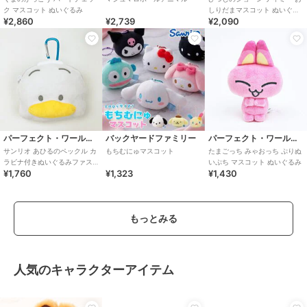
ク マスコット ぬいぐるみ
しりだまマスコット ぬいぐる
¥2,860
¥2,739
¥2,090
み
パーフェクト・ワールド・トーキョー
バックヤードファミリー
パーフェクト・ワールド・トーキョー
サンリオ あひるのペックル カ
もちむにゅマスコット
たまごっち みゃおっち ぷりぬ
ラビナ付きぬいぐるみファス
いぷち マスコット ぬいぐるみ
¥1,760
¥1,323
¥1,430
ナーマスコット Sanrio
もっとみる
人気のキャラクターアイテム