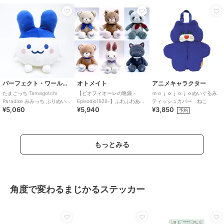
パーフェクト・ワールド・トーキョー
オトメイト
アニメキャラクター
たまごっち Tamagotchi
【ピオフィオーレの晩鐘 -
ｍｏｊｏｊｏｊｏぬいぐるみ
Paradise みみっち ぷりぬい
Episodio1926-】ふわふわあに
ティッシュカバー ねこ
¥5,060
¥5,940
¥3,850
BIG ぬいぐるみ
まるぬいぐるみ(全6種)
予約
もっとみる
角度で変わるまじかるステッカー