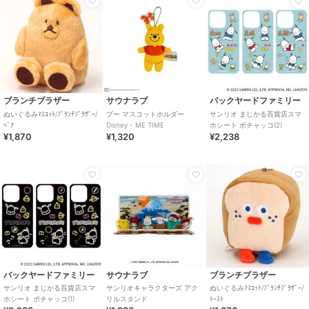
ブランチブラザー
サウナラブ
バックヤードファミリー
ぬいぐるみﾏｽｺｯﾄ/ﾌﾞﾗﾝﾁﾌﾞﾗｻﾞｰ/
プー マスコットホルダー
サンリオ まじかる百貨店スマ
ﾍﾞｱ
Disney - ME TIME
ホシート ポチャッコ(2)
¥1,870
¥1,320
¥2,238
バックヤードファミリー
サウナラブ
ブランチブラザー
サンリオ まじかる百貨店スマ
サンリオキャラクターズ アク
ぬいぐるみﾏｽｺｯﾄ/ﾌﾞﾗﾝﾁﾌﾞﾗｻﾞｰ/
ホシート ポチャッコ(1)
リルスタンド
ﾄｰｽﾄ