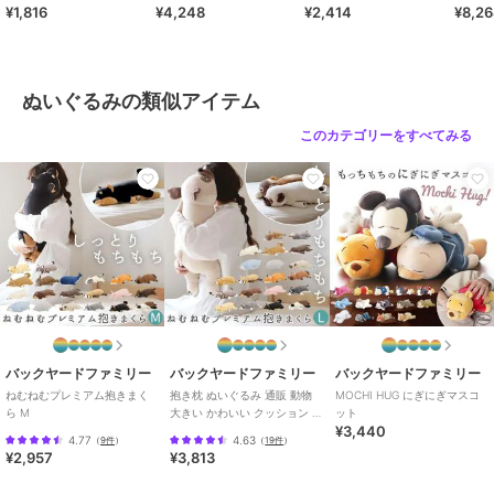
¥1,816
¥4,248
¥2,414
¥8,2
レタン5%<br>[中材]ポリエステル
100%
商品のお取り扱い方法
ぬいぐるみの類似アイテム
原産国
中国
このカテゴリーをすべてみる
バックヤードファミリー
バックヤードファミリー
バックヤードファミリー
ねむねむプレミアム抱きまく
抱き枕 ぬいぐるみ 通販 動物
MOCHI HUG にぎにぎマスコ
ら M
大きい かわいい クッション 子
ット
¥3,440
供 マクラ キッズ 寝具 子供
4.77
4.63
（
9件
）
（
19件
）
¥2,957
¥3,813