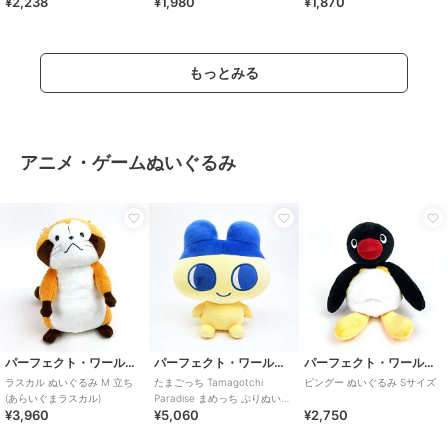
¥2,238
¥1,980
¥1,870
もっとみる
アニメ・ゲームぬいぐるみ
パーフェクト・ワールド・トーキョー
パーフェクト・ワールド・トーキョー
パーフェクト・ワールド・トーキョー
ラスカル ぬいぐるみ M 立ち
たまごっち Tamagotchi
ピングー ぬいぐるみ Sサイズ
(あらいぐまラスカル)
Paradise まめっち ぷりぬい
¥3,960
¥5,060
¥2,750
BIG ぬいぐるみ