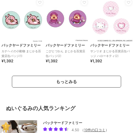
バックヤードファミリー
バックヤードファミリー
バックヤードファミリー
カナヘイの小動物 まじかる百
こびとづかん まじかる百貨店
サンリオ まじかる百貨店缶バ
貨店缶バッジ(1)
缶バッジ(2)
ッジ ハローキティ(2)
¥1,392
¥1,392
¥1,392
もっとみる
ぬいぐるみの人気ランキング
バックヤードファミリー
4.50
（
19件の口コミ
）