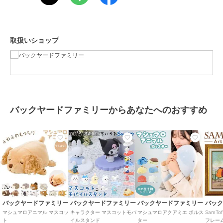
ブランド
バックヤードファミリー
ショップ
バックヤードファミリー
取扱いショップ
商品カテゴリ
ステーショナリー・バラエティ雑
貨
／
ぬいぐるみ
カラー
58205-12.アザラシ、88302-81.ダイ
オウグソクムシ、68230-11.クラ
ゲ、68230-21.クマノミ、68230-41.
ウミウシ、68230-62.イッカク、68
バックヤードファミリーからあなたへのおすすめ
230-71.エイ、58205-23.ウーパー、
58205-61.イルカ、58205-72.サメ、
88302-51.カメ、カニ、ダンゴウ
オ、カエル、ペンギン、98206-26.
メンダコ、98206-31.セイウチ、98
206-40.タツノオトシゴ、98206-60.
ハコフグ、98206-73シャチ、オオ
サンショウウオ、エビ、金魚、デ
メキン、68230-32.カワウソ
バックヤードファミリー
バックヤードファミリー
バックヤードファミリー
バッ
サイズ
マスコット
マシュマロアニマル マスコッ
キャラクター マスコットモバ
マシュマロアクアミエ ボルス
SamT
ト
イルスタンド
ター
フレー
素材
[側地]ポリエステル95%、ポリウ