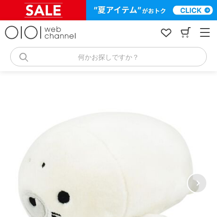
コ
ン
テ
ン
ツ
へ
何かお探しですか？
ス
キ
ッ
プ