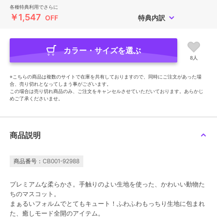
各種特典利用でさらに
￥1,547
OFF
特典内訳
カラー・サイズを選ぶ
8人
※こちらの商品は複数のサイトで在庫を共有しておりますので、同時にご注文があった場
合、売り切れとなってしまう事がございます。
この場合は売り切れ商品のみ、ご注文をキャンセルさせていただいております。あらかじ
めご了承くださいませ。
商品説明
商品番号：CB001-92988
プレミアムな柔らかさ。手触りのよい生地を使った、かわいい動物た
ちのマスコット。
まぁるいフォルムでとてもキュート！ふわふわもっちり生地に包まれ
た、癒しモード全開のアイテム。