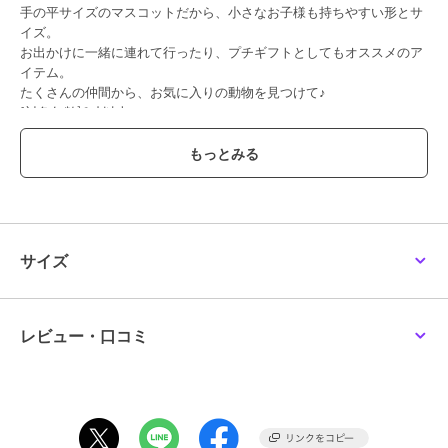
手の平サイズのマスコットだから、小さなお子様も持ちやすい形とサ
イズ。
お出かけに一緒に連れて行ったり、プチギフトとしてもオススメのア
イテム。
たくさんの仲間から、お気に入りの動物を見つけて♪
[対象年齢]6才以上
染色の性質上、多少色落ちする場合がございます。他のものと分けて
洗ってください。
お洗濯後は速やかに形を整えて直射日光を避けて陰干ししてくださ
い。
蛍光増白剤のご使用はお避け下さい。
素材の特性上、お洗濯により多少の縮みや風合いの変化、型くずれが
発生致します。
サイズ
洗濯機・タンブラー乾燥機のご使用は商品を傷つける場合がございま
すのでお避けください。
摩擦により表材表面の風合いが変化することがございます。
強い力を加えると破損する場合があります。
レビュー・口コミ
小さな部品がある商品は誤飲・誤食の危険がありますので十分ご注意
ください。
カメラやモニターの性質により、画像と実物の色の違いがある場合が
ございますのでご理解願います。