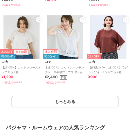
2点以上で10%OFF
2点以上で10%OFF
23%OFF
まとめ割
まとめ割
¥200ｸｰﾎﾟﾝ
¥200ｸｰﾎﾟﾝ
23%OFF
コカ
コカ
コカ
【綿100％】コットンレースト
【綿100％】コットンパンチン
【体型カバー・綿100％】ラグ
ップス 全2色
グレース半袖ブラウス 全2色
ランワイドTシャツ 全4色
¥1,290
¥2,490
¥990
新着
2点以上で10%OFF
2点以上で10%OFF
もっとみる
パジャマ・ルームウェアの人気ランキング