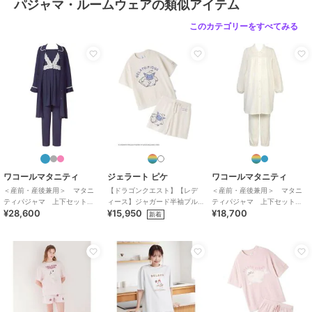
パジャマ・ルームウェアの類似アイテム
このカテゴリーをすべてみる
ワコールマタニティ
ジェラート ピケ
ワコールマタニティ
＜産前・産後兼用＞ マタニ
【ドラゴンクエスト】【レデ
＜産前・産後兼用＞ マタニ
ティパジャマ 上下セット
ィース】ジャガード半袖プル
ティパジャマ 上下セット
¥28,600
¥15,950
¥18,700
（ＭＦＶ７７８）
オーバー&ショートパンツセッ
（ＭＦＷ４１３）
新着
ト