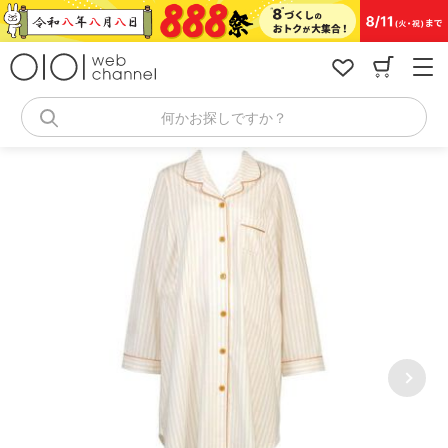
コ
ン
テ
ン
ツ
へ
何かお探しですか？
ス
キ
ッ
プ