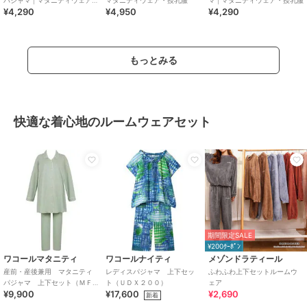
パジャマ | マタニティウェア・
マタニティウェア・授乳服
マ | マタニティウェア・授乳服
¥4,290
¥4,950
¥4,290
授乳服
もっとみる
快適な着心地のルームウェアセット
期間限定SALE
¥200ｸｰﾎﾟﾝ
ワコールマタニティ
ワコールナイティ
メゾンドラティール
産前・産後兼用 マタニティ
レディスパジャマ 上下セッ
ふわふわ上下セットルームウ
パジャマ 上下セット（ＭＦ
ト（ＵＤＸ２００）
ェア
¥9,900
¥17,600
¥2,690
Ｙ０７０）
新着