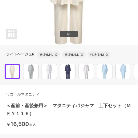
1/11
ライトベージュR
ﾏﾀﾆﾃｨM-L
○
ﾏﾀﾆﾃｨL-LL
○
ﾏﾀﾆﾃｨS-M
○
ワコールマタニティ
＜産前・産後兼用＞ マタニティパジャマ 上下セット（Ｍ
ＦＹ１１６）
16,500
￥
税込