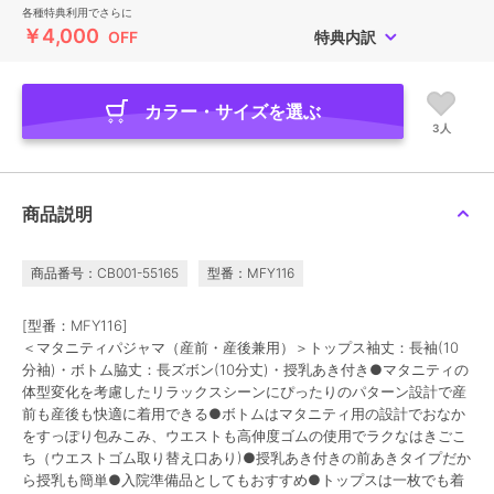
各種特典利用でさらに
￥4,000
OFF
特典内訳
カラー・サイズを選ぶ
3人
商品説明
商品番号：CB001-55165
型番：MFY116
[型番：MFY116]
＜マタニティパジャマ（産前・産後兼用）＞トップス袖丈：長袖(10
分袖)・ボトム脇丈：長ズボン(10分丈)・授乳あき付き●マタニティの
体型変化を考慮したリラックスシーンにぴったりのパターン設計で産
前も産後も快適に着用できる●ボトムはマタニティ用の設計でおなか
をすっぽり包みこみ、ウエストも高伸度ゴムの使用でラクなはきごこ
ち（ウエストゴム取り替え口あり)●授乳あき付きの前あきタイプだか
ら授乳も簡単●入院準備品としてもおすすめ●トップスは一枚でも着