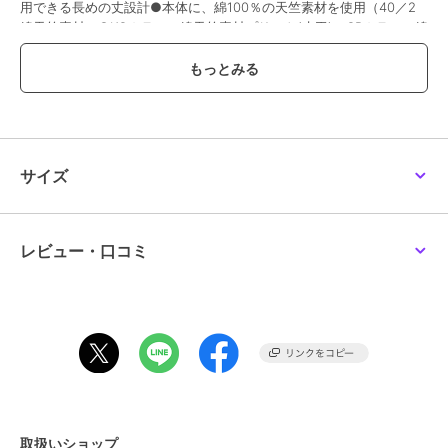
用できる長めの丈設計●本体に、綿100％の天竺素材を使用（40／2
綿天竺素材）●KOカラー：綿天竺素材プリント(水玉)、CRカラー：綿
天竺素材プリント(ストライプ)、LGカラー：綿天竺素材プリント(ハ
ートドット)●左胸にポケットあり※お洗濯は、必ず「取扱い表示」に
したがってください。
ブランド
ワコールマタニティ
サイズ
ショップ
ワコール
商品カテゴリ
アンダーウェア・ルームウェア
／
パジャマ・ルームウェア
レビュー・口コミ
性別タイプ
レディース
アンダーウェア・ルームウェア
／
パジャマ・ルームウェア
カラー
ライトベージュR、グレー系その
他Y、アイボリーV、ネイビーO、
ライトグレーG、サックスブルー
X
サイズ
16サイズ展開
取扱いショップ