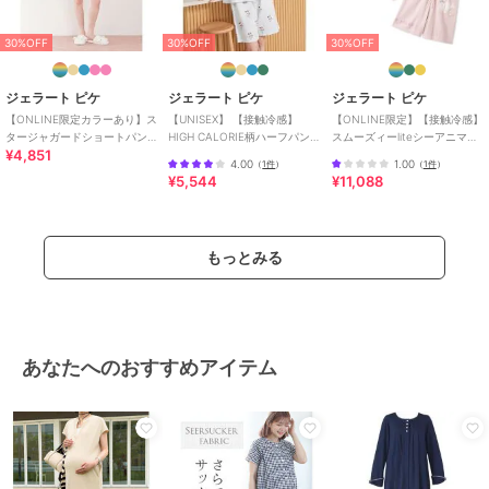
30%OFF
30%OFF
30%OFF
ジェラート ピケ
ジェラート ピケ
ジェラート ピケ
【ONLINE限定カラーあり】ス
【UNISEX】 【接触冷感】
【ONLINE限定】【接触冷感】
タージャガードショートパン
HIGH CALORIE柄ハーフパン
スムーズィーliteシーアニマル
¥4,851
ツ
ツ
ジャガードプルオーバー&ショ
4.00
1.00
（
1件
）
（
1件
）
ートパンツセット
¥5,544
¥11,088
もっとみる
あなたへのおすすめアイテム