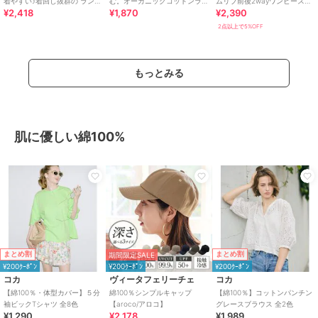
着やすい♪着回し抜群の ランダ
む。オーガニックコットンラ
ムリブ前後2wayワンピース
¥2,418
¥1,870
¥2,390
ムリブ 配色ポロトップス(半袖)
ンダムリブ胸元刺繍Tシャツ
[E3586]
（半袖）
2点以上で5%OFF
もっとみる
肌に優しい綿100%
まとめ割
まとめ割
期間限定SALE
¥200ｸｰﾎﾟﾝ
¥200ｸｰﾎﾟﾝ
¥200ｸｰﾎﾟﾝ
コカ
ヴィータフェリーチェ
コカ
【綿100％・体型カバー】５分
綿100％シンプルキャップ
【綿100％】コットンパンチン
袖ビックTシャツ 全8色
【aroco/アロコ】
グレースブラウス 全2色
¥1,290
¥2,178
¥1,989