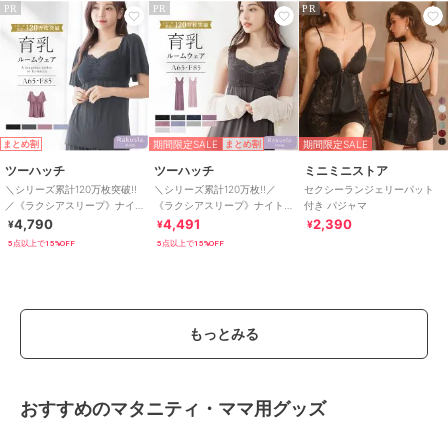
PR
PR
PR
期間限定SALE
期間限定SALE
まとめ割
まとめ割
ツーハッチ
ツーハッチ
ミニミニストア
＼シリーズ累計120万枚突破!!
＼シリーズ累計120万枚!!／
セクシーランジェリーパット
／《ラクシアスリープ》ナイ
《ラクシアスリープ》ナイト
付き パジャマ
トブラキャミ半袖
ブラワンピース 【ナイトブラ
4,790
4,491
2,390
¥
¥
¥
一体型】
5点以上で15%OFF
5点以上で15%OFF
もっとみる
おすすめのマタニティ・ママ用グッズ