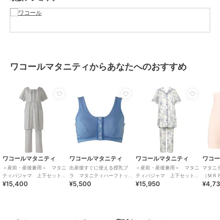
素材
本体：綿100％、パイピング部：
ポリエステル100％
商品のお取り扱い方法
お手入れ
洗濯機可 ※お洗濯は、必ず「取り
扱い表示」にしたがってください
ワコールマタニティからあなたへのおすすめ
特徴
アンダーウェア・ルームウェア
綿100％
/
ストライプ
/
長袖
パジャマ・ルームウェア
綿100％
/
ストライプ
/
長袖
原産国
中国
ワコールマタニティ
ワコールマタニティ
ワコールマタニティ
ワコ
＜産前・産後兼用＞ マタニ
出産後すぐに使える授乳ブ
＜産前・産後兼用＞ マタニ
マタニ
ティパジャマ 上下セット
ラ マタニティハーフトップ
ティパジャマ 上下セット
（ＭＲ
¥15,400
¥5,500
¥15,950
¥4,7
（ＭＦＹ１１３）
ブラ（産後）（Ｍ
（ＭＦＴ１１４）