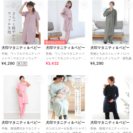
期間限定SALE
犬印マタニティ＆ベビー
犬印マタニティ＆ベビー
犬印マタニティ＆ベビー
半袖、ワッフルマタニティパ
長袖、ワッフルマタニティパ
長袖とろみストレッチ パジャ
ジャマ | マタニティウェア・授
ジャマ | マタニティウェア・授
マ | マタニティウェア・授乳服
¥4,290
¥3,432
¥4,290
乳服
乳服
再入荷
犬印マタニティ＆ベビー
犬印マタニティ＆ベビー
犬印マタニティ＆ベビー
半袖、無地襟付きマタニティ
ポコポコガーゼ丸首パジャマ |
長袖、無地マタニティパジャ