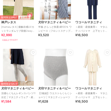
期間限定SALE
まとめ割
神戸レタス
犬印マタニティ＆ベビー
ワコールマタニティ
[mamaレタス] 接触冷感UVカ
半袖 さらっと快適 綿100％ ワ
＜産前・産後兼用＞ マタニ
ットランダムリブ前後2wayフ
ンピース（フロントスナップ
ティパジャマ 上下セット
¥2,990
¥3,520
¥16,500
ロントジップマタニティワン
タイプ） | マタニティウェア・
（ＭＦＶ２８３）
ピース
授乳服
2点以上で5%OFF
期間限定SALE
犬印マタニティ＆ベビー
犬印マタニティ＆ベビー
ワコールマタニティ
涼感らくちんレギンスパンツ11
【2枚組】ウエストらくらくシ
＜産前・産後兼用＞ マタニ
分丈 | マタニティウェア・産後
ョーツ | マタニティショーツ
ティパジャマ 上下セット
¥1,584
¥1,628
¥16,500
服
（ＭＦＹ２３５）