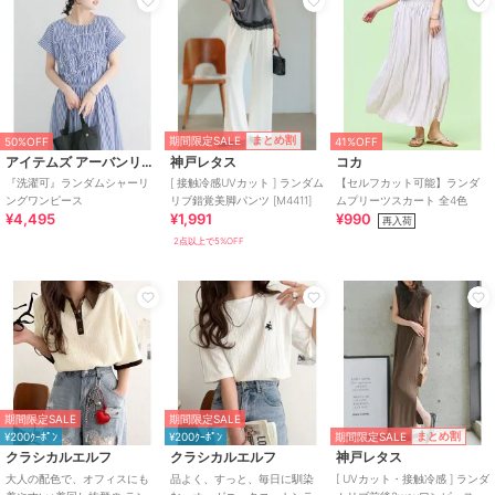
期間限定SALE
まとめ割
50%OFF
41%OFF
アイテムズ アーバンリサーチ
神戸レタス
コカ
『洗濯可』ランダムシャーリ
[ 接触冷感UVカット ] ランダム
【セルフカット可能】ランダ
ングワンピース
リブ錯覚美脚パンツ [M4411]
ムプリーツスカート 全4色
¥4,495
¥1,991
¥990
再入荷
2点以上で5%OFF
期間限定SALE
期間限定SALE
期間限定SALE
まとめ割
¥200ｸｰﾎﾟﾝ
¥200ｸｰﾎﾟﾝ
クラシカルエルフ
クラシカルエルフ
神戸レタス
大人の配色で、オフィスにも
品よく、すっと、毎日に馴染
[ UVカット・接触冷感 ] ランダ