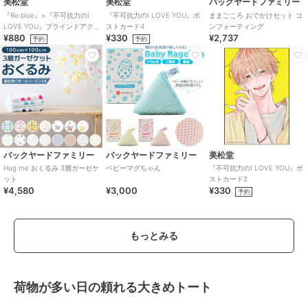
美松堂
美松堂
バックヤードファミリー
『Re:blue』×『不可抗力のI
『不可抗力のI LOVE YOU』ポ
ままごころ おでかけセット コ
LOVE YOU』ブラインドアク
ストカード4
ンフォーティング
¥880
¥330
¥2,737
リルキーホルダー（全6種）
予約
予約
バックヤードファミリー
バックヤードファミリー
美松堂
Hug me おくるみ 3層ガーゼケ
ベビーマグちゃん
『不可抗力のI LOVE YOU』ポ
ット
ストカード2
¥4,580
¥3,000
¥330
予約
もっとみる
荷物が多い日の頼れる大きめトート