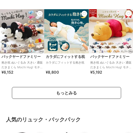
む
バックヤードファミリー
カラダにフィットする枕
バックヤードファミリー
抱き枕 ぬいぐるみ 大きい 通販
カラダにフィットする抱き枕
抱き枕 ぬいぐるみ 大きい 通販
だきまくら Mochi Hug! モチ
だきまくら Mochi Hug! モチ
¥6,152
¥8,800
¥5,192
ハグ Disney ディズニ
ハグ Disney ディズニ
もっとみる
人気のリュック・バックパック