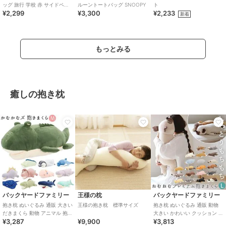
ッグ 旅行 学校 赤 サイドペコ
ルーントートバッグ SNOOPY
ト
¥2,299
¥3,300
¥2,233
ちゃん
新着
もっとみる
癒しの抱き枕
バックヤードファミリー
王様の枕
バックヤードファミリー
抱き枕 ぬいぐるみ 通販 大きい
王様の抱き枕 標準サイズ
抱き枕 ぬいぐるみ 通販 動物
だきまくら 動物 アニマル 抱き
大きい かわいい クッション 子
¥3,287
¥9,900
¥3,813
まくら Mサイズ プレミアム ね
供 マクラ キッズ 寝具 子供