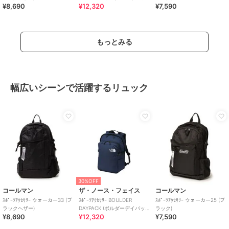
¥8,690
¥12,320
¥7,590
ク)
もっとみる
幅広いシーンで活躍するリュック
30%OFF
コールマン
ザ・ノース・フェイス
コールマン
ｽﾎﾟｰﾂｱｸｾｻﾘｰ ウォーカー33 (ブ
ｽﾎﾟｰﾂｱｸｾｻﾘｰ BOULDER
ｽﾎﾟｰﾂｱｸｾｻﾘｰ ウォーカー25 (ブ
ラックヘザー)
DAYPACK (ボルダーデイパッ
ラック)
¥8,690
¥12,320
¥7,590
ク)