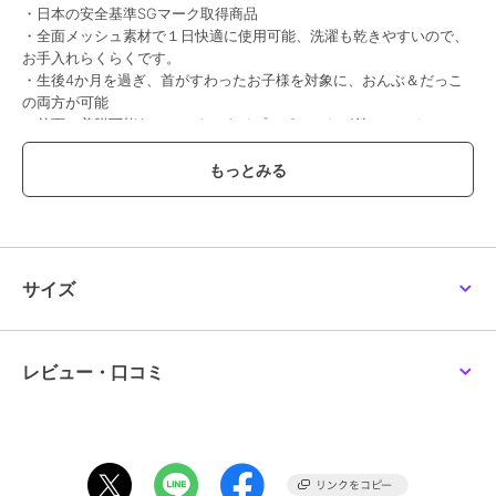
・日本の安全基準SGマーク取得商品
・全面メッシュ素材で１日快適に使用可能、洗濯も乾きやすいので、
お手入れらくらくです。
・生後4か月を過ぎ、首がすわったお子様を対象に、おんぶ＆だっこ
の両方が可能
・前面に着脱可能なファスナータイプのポケットが付いているのでス
マートフォンや、鍵などすぐに使いたいものはここに収納可能
・ショルダー部分はバックル付きで安定した状態に固定できる。
・ウエスト部分には落下防止ができる安全ベルトが付いている安心設
計。
・日本メーカーが企画した抱っこ紐なので、小柄な日本人親子にもフ
ィットする設計。
・UVカット率98.1％で通気性の良いメッシュフード付き。
サイズ
・使っていないときは、ウエストポーチのように、丸めてスッキリ収
納できる。
※安心の安全基準[SG基準]合格商品。耐久性・品質・構造・表示／全
ての検査をクリアし、日本の安全基準「SGマーク]を取得。
レビュー・口コミ
※SGマーク制度の適用対象月齢は以下のとおりです。
・【縦だっこ】首がすわった乳児期（4ヶ月）～24ヶ月（体重13kg）
まで。ただし、新生児パッド（別売り）を付けた場合には、縦抱っこ
は生後1か月から。
・【おんぶ】首がすわった乳児期（4ヶ月）～36ヶ月(体重15kg）ま