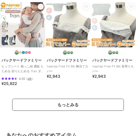
ブランド
バックヤードファミリー
ショップ
バックヤードファミリー
商品カテゴリ
ベビー用品・おもちゃ
／
抱っこ
ひも・スリング
カラー
クールブラック
サイズ
FREE
原産国
中国
バックヤードファミリー
バックヤードファミリー
バックヤードファミリー
ヒップシート 抱っこ紐 通販 た
napnap Free Fit Bib 胸当てカ
napnap Free Fit Bib 首周りカ
ためる 折りたためる Tran ダ
バー
バー
¥2,943
¥2,943
ブルショルダー 便利グッズ 出
4.50
（
2件
）
産祝
¥25,922
もっとみる
あなたへのおすすめアイテム