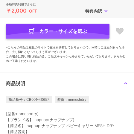
各種特典利用でさらに
￥2,000
OFF
特典内訳
カラー・サイズを選ぶ
※こちらの商品は複数のサイトで在庫を共有しておりますので、同時にご注文があった場
合、売り切れとなってしまう事がございます。
この場合は売り切れ商品のみ、ご注文をキャンセルさせていただいております。あらかじ
めご了承くださいませ。
商品説明
商品番号：CB001-40657
型番：nnmeshdry
[型番:nnmeshdry]
【ブランド名】 napnap(ナップナップ)
【商品名】 napnap ナップナップ ベビーキャリー MESH DRY
【商品説明】