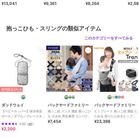
¥13,041
¥9,361
¥8,264
¥2,6
っこひも おんぶ紐 ベビーキ
ラップ
るように肩ベルトを調節してください。
ャ
※実際にお子さまに使用する前に取り扱い説明書をよく読み、お子さ
まのいない状態で着脱の練習をしてからご使用ください。また、実際
にお子さまに使用する際、慣れるまで周囲の人に手伝ってもらいなが
抱っこひも・スリングの類似アイテム
ら使用してください。
※本製品を着脱する際は、ベッドやソファなどの安全な場所で、可能
このカテゴリーをすべてみる
な限り低い姿勢で行ってください。また、周囲に人がいる場合は可能
な限り手伝ってもらいながら装着してください。おんぶの際は特に注
意が必要です。
※首のすわらない乳児に使用する場合は、必ず新生児パッド（別売）
をご使用ください。
※バックルの開口部にお子さまの手や指が入らないよう注意してくだ
さい。隙間に指が入って抜けなくなったり、傷害の危険があります。
製品をご使用にならない時は開口部をつくらないよう、必ずバックル
期間限定SALE
をはめ込んで保管してください。
※お子さまが予期せぬ動きをしたり、本製品の中で動くことにより、
使用者がバランスを崩す恐れがあります。使用中はお子さまの位置や
ダッドウェイ
バックヤードファミリー
バックヤードファミリー
姿勢を調整できるよう常に両手で抱えるようにしてください。
【ベビーホッパー】保冷保温
抱っこ紐 メンズ 通販 抱っこひ
ヒップシート 抱っこ紐 通販 た
ポーチ／ダブル／グレースタ
も 大きめ 男女兼用 コンパクト
ためる 折りたためるヒップシ
※カメラやモニターの性質により、画像と実物の色の違いがある場合
¥7,454
¥23,398
ー
折りたたみ 洗える papakos
ート Tran シングルショルダー
がございますのでご理解願います
4.50
（
4件
）
便利
¥2,200