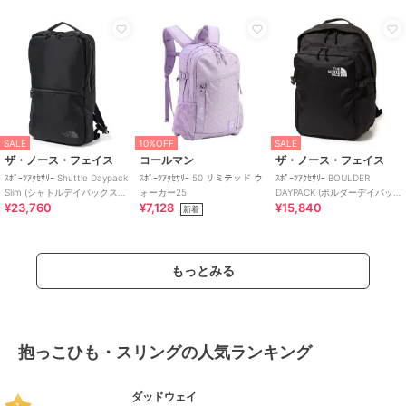
SALE
10%OFF
SALE
ザ・ノース・フェイス
コールマン
ザ・ノース・フェイス
ｽﾎﾟｰﾂｱｸｾｻﾘｰ Shuttle Daypack
ｽﾎﾟｰﾂｱｸｾｻﾘｰ 50 リミテッド ウ
ｽﾎﾟｰﾂｱｸｾｻﾘｰ BOULDER
Slim (シャトルデイパックスリ
ォーカー25
DAYPACK (ボルダーデイパッ
¥23,760
¥7,128
¥15,840
ム)
ク)
新着
もっとみる
抱っこひも・スリングの人気ランキング
ダッドウェイ