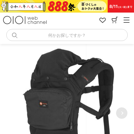
コ
ン
テ
ン
ツ
へ
何かお探しですか？
ス
キ
ッ
プ