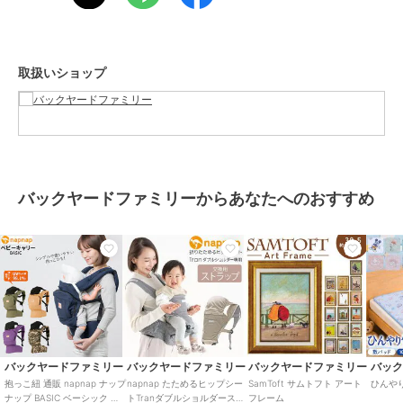
で
【素材】
ポリエステル100%
【生産国】 中国
取扱いショップ
【サイズ】
[幅]約33cm [高さ]約50cm
[胴回り]約67cm～約140cm(調整可能)
[ヘッドカバー]縦：約36cm 横：約33cm
[ショルダー]約63cm～約119cm(調整可能)
※サイズは当店平置き実寸サイズです。実際の商品とは多少の誤差が
生じる場合がございます。あらかじめご了承ください。
バックヤードファミリーからあなたへのおすすめ
【重量】
約677g
【耐荷重】
[最大耐荷重]約20kg
【注意点】
※お子さまが開口部から落下する恐れがあるため、着脱の際や身体を
傾ける場合はお子さまが落下しないよう手で支えてください。しゃが
む時は、お子様の頭が下向きにならないよう、腰ではなく膝を曲げて
ください。
※生後4か月未満の乳児は、使用者の身体に顔を強く押し当てられた
バックヤードファミリー
バックヤードファミリー
バックヤードファミリー
バッ
際、本製品内で窒息の恐れがあります。お子さまのお腹と使用者の間
抱っこ紐 通販 napnap ナップ
napnap たためるヒップシー
SamToft サムトフト アート
ひんや
に約こぶし一つ分の間隔（新生児の場合てのひら一枚分の間隔）を取
ナップ BASIC ベーシック だ
トTranダブルショルダースト
フレーム