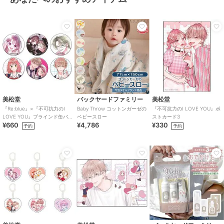
美松堂
バックヤードファミリー
美松堂
『Re:blue』×『不可抗力のI
Baby Throw コットンガーゼの
『不可抗力のI LOVE YOU』ポ
LOVE YOU』ブラインド缶バ
ベビースロー
ストカード3
¥660
¥4,786
¥330
ッジ（全6種）
予約
予約