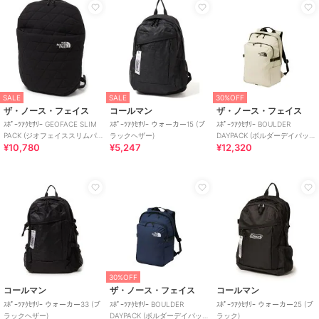
SALE
SALE
30%OFF
ザ・ノース・フェイス
コールマン
ザ・ノース・フェイス
ｽﾎﾟｰﾂｱｸｾｻﾘｰ GEOFACE SLIM
ｽﾎﾟｰﾂｱｸｾｻﾘｰ ウォーカー15 (ブ
ｽﾎﾟｰﾂｱｸｾｻﾘｰ BOULDER
PACK (ジオフェイススリムパ
ラックヘザー)
DAYPACK (ボルダーデイパッ
¥10,780
¥5,247
¥12,320
ック)
ク)
30%OFF
コールマン
ザ・ノース・フェイス
コールマン
ｽﾎﾟｰﾂｱｸｾｻﾘｰ ウォーカー33 (ブ
ｽﾎﾟｰﾂｱｸｾｻﾘｰ BOULDER
ｽﾎﾟｰﾂｱｸｾｻﾘｰ ウォーカー25 (ブ
ラックヘザー)
DAYPACK (ボルダーデイパッ
ラック)