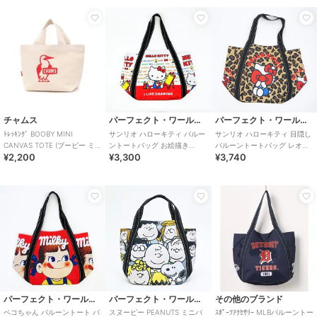
チャムス
パーフェクト・ワールド・トーキョー
パーフェクト・ワールド・トーキョー
ﾄﾚｯｷﾝｸﾞ BOOBY MINI
サンリオ ハローキティ バルー
サンリオ ハローキティ 目隠し
CANVAS TOTE (ブービー ミニ
ントートバッグ お絵描き
バルーントートバッグ レオパ
¥2,200
¥3,300
¥3,740
キャンバス トート)
Sanrio
ード Sanrio
パーフェクト・ワールド・トーキョー
パーフェクト・ワールド・トーキョー
その他のブランド
ペコちゃん バルーントート バ
スヌーピー PEANUTS ミニバ
ｽﾎﾟｰﾂｱｸｾｻﾘｰ MLBバルーントー