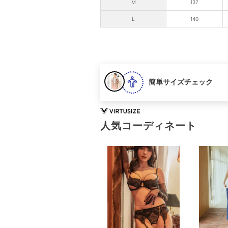
M
137
L
140
簡単サイズチェック
人気コーディネート