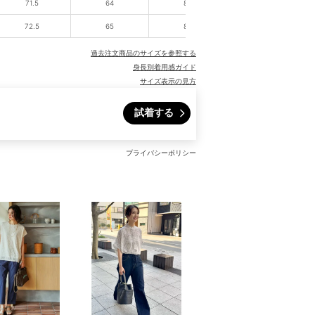
71.5
64
82
72.5
65
83
過去注文商品のサイズを参照する
身長別着用感ガイド
サイズ表示の見方
試着する
プライバシーポリシー