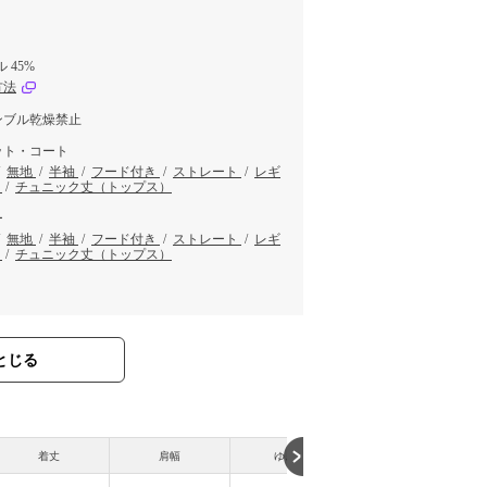
 45%
方法
ンブル乾燥禁止
ット・コート
/
無地
/
半袖
/
フード付き
/
ストレート
/
レギ
)
/
チュニック丈（トップス）
ー
/
無地
/
半袖
/
フード付き
/
ストレート
/
レギ
)
/
チュニック丈（トップス）
とじる
着丈
肩幅
ゆき丈