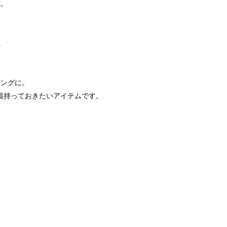
感。
。
リングに。
着持っておきたいアイテムです。