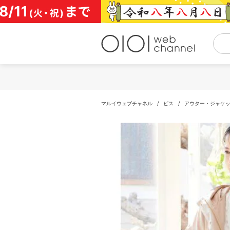
コ
ン
テ
ン
ツ
へ
ス
キ
ッ
プ
マルイウェブチャネル
/
ビス
/
アウター・ジャケ