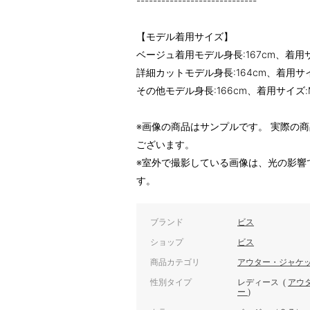
-----------------------------
【モデル着用サイズ】
ベージュ着用モデル身長:167cm、着用
詳細カットモデル身長:164cm、着用サ
その他モデル身長:166cm、着用サイズ:
※画像の商品はサンプルです。 実際の
ございます。
※室外で撮影している画像は、光の影響
す。
ブランド
ビス
ショップ
ビス
商品カテゴリ
アウター・ジャケ
性別タイプ
レディース
(
アウ
ー
)