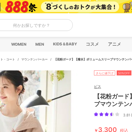
何かお探しですか？
コスメ
アニメ
KIDS＆BABY
WOMEN
MEN
ット・コート
/
マウンテンパーカー
/
【花粉ガード】【撥水】ボリュームスリーブマウンテンパ
さらに値下げ
50%OFF
ビス
【花粉ガード
ブマウンテン
3.81 (
3,300
￥
税込