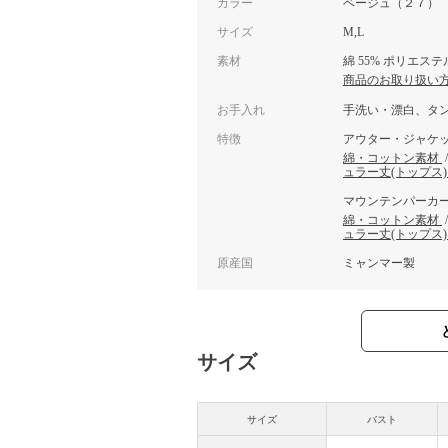
カラー
ベージュ（２７）
サイズ
M,L
素材
綿 55% ポリエステル
商品のお取り扱い
お手入れ
手洗い・漂白、タ
特徴
アウター・ジャケ
綿・コットン素材
ュラー丈(トップス
マウンテンパーカ
綿・コットン素材
ュラー丈(トップス
原産国
ミャンマー製
サイズ
サイズ
バスト