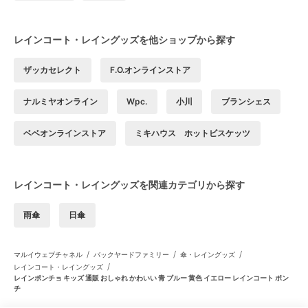
レインコート・レイングッズを他ショップから探す
ザッカセレクト
F.O.オンラインストア
ナルミヤオンライン
Wpc.
小川
ブランシェス
ベベオンラインストア
ミキハウス ホットビスケッツ
レインコート・レイングッズを関連カテゴリから探す
雨傘
日傘
/
/
/
マルイウェブチャネル
バックヤードファミリー
傘・レイングッズ
/
レインコート・レイングッズ
レインポンチョ キッズ 通販 おしゃれ かわいい 青 ブルー 黄色 イエロー レインコート ポン
チ