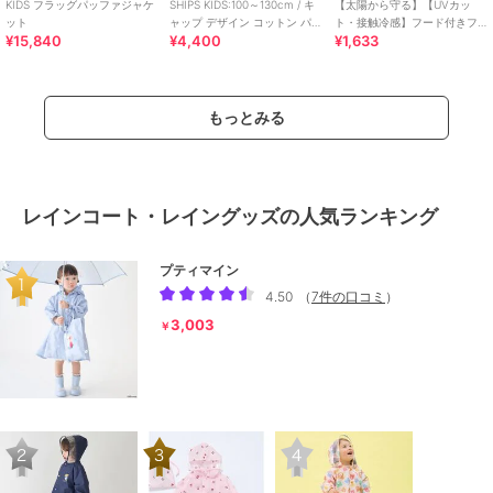
KIDS フラッグパッファジャケ
SHIPS KIDS:100～130cm / キ
【太陽から守る】【UVカッ
ット
ャップ デザイン コットン パー
ト・接触冷感】フード付きフ
¥15,840
¥4,400
¥1,633
カー
ルジップパーカ【子供服】
【キッズ】【女の子】
もっとみる
レインコート・レイングッズの人気ランキング
プティマイン
4.50
（
7件の口コミ
）
3,003
￥