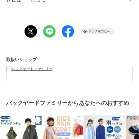
【サイズ】
【DINOSAURS・オーシャンフレンズ・コスミックスター・ユニコー
バックヤードファミリー
バックヤードファミリー
バックヤードファミリー
ン・ハッピー＆スマイル・バーガコンクス（ミックス）】
JENNI レインコート
キッズレインコート 女
レインポンチョ 通販 レ
[着丈(前)]約61cm [着丈(後)]約71cm [幅]約105cm
の子
インコート キッズ カッ
5,079
¥
[適応身長]約110～125cm
パ 合羽 定番 かっぱ レイ
4,158
2,776
¥
¥
・収納袋
ンウェア 雨具 コンパク
[縦]23cm [横]20cm
【はたらくクルマ・ディノサウルス・バーガーコンクス】
[着丈(前)]約45cm [着丈(後)]約50cm [幅]約91cm
取扱いショップ
[適応身長]約80cm～100cm
・収納袋
[縦]約23cm [横]約14cm
※サイズは当店平置き実寸サイズです。実際の商品とは多少の誤差が
生じる場合がございます。あらかじめご了承ください。
バックヤードファミリー
バックヤードファミリー
バックヤードファミリー
【重量】
傘 キッズ クッカ ヒッポ
レインコート 撥水 キッ
ライトフィックコート
約120g
Kukka Hippo キッズ傘
ズ ランドセル対応 ファ
FIC006C
バックヤードファミリーからあなたへのおすすめ
【注意点】
子供傘 手開き こども 男
スナー 通販 OUTDOOR
3,419
2,778
5,509
¥
¥
¥
の子 通販
PRODUCTS アウ
※ポンチョをかぶると視野が狭くなり後ろの音が聞こえにくくなりま
す。思わぬ事故を防ぐために、お子様にご説明ください。
※ポンチョの巻き込み、はさみ込みなどの事故に注意するよう、お子
様にご説明ください。
※火、ストーブなど高温なものの近くで使用しないでください。