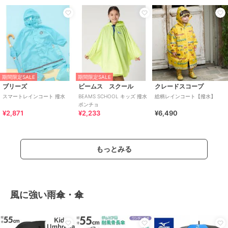
期間限定SALE
期間限定SALE
ブリーズ
ビームス スクール
クレードスコープ
スマートレインコート 撥水
BEAMS SCHOOL キッズ 撥水
総柄レインコート【撥水】
ポンチョ
¥2,871
¥2,233
¥6,490
もっとみる
風に強い雨傘・傘