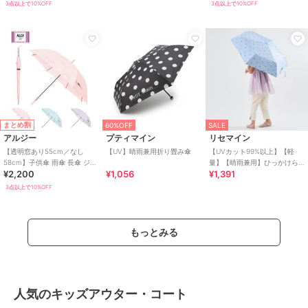
ー UV
3点以上で10%OFF
3点以上で10%OFF
まとめ割
60%OFF
SALE
アルジー
プティマイン
リセマイン
【透明窓あり55cm／なし
【UV】晴雨兼用折り畳み傘
【UVカット99%以上】【軽
58cm】子供傘 雨傘 長傘 ジャ
量】【晴雨兼用】ひっかけら
¥2,200
¥1,056
¥1,391
ンプ式 チェック 花 ハート ロ
れる持ち手の折りたたみ傘
ゴ UV
【子供服】【キッズ】【
3点以上で10%OFF
もっとみる
人気のキッズアウター・コート