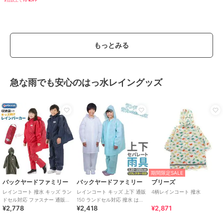
3点以上で10%OFF
もっとみる
急な雨でも安心のはっ水レイングッズ
期間限定SALE
バックヤードファミリー
バックヤードファミリー
ブリーズ
レインコート 撥水 キッズ ラン
レインコート キッズ 上下 通販
4柄レインコート 撥水
ドセル対応 ファスナー 通販
150 ランドセル対応 撥水 はっ
¥2,778
¥2,418
¥2,871
OUTDOOR PRODUCTS アウ
水 男の子 女の子 小学校 小学