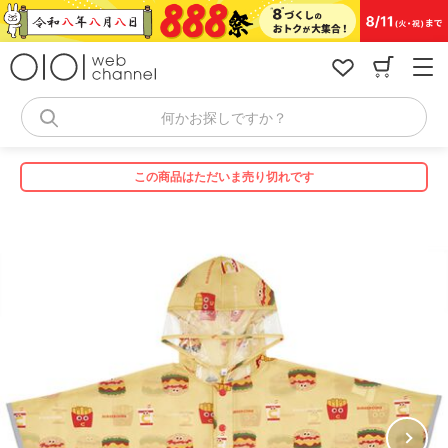
コ
ン
テ
ン
ツ
へ
何かお探しですか？
ス
キ
ッ
この商品はただいま売り切れです
プ