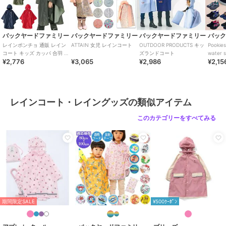
※水や汗、摩擦などにより、色落ちや他のものに色移りする場合があ
りますので、ご注意ください。
※安全のため、破損・変形した製品は使用しないでください。
※思わぬ事故の恐れがありますので、小さいお子様がご使用の場合は
バックヤードファミリー
バックヤードファミリー
バックヤードファミリー
バッ
バックヤードファミリー
バックヤードファミリー
バックヤードファミリー
ご注意ください。
レインポンチョ 通販 レイン
ATTAIN 女児 レインコート
OUTDOOR PRODUCTS キッ
Pooki
レインコート キッズ 上
キッズ レインコート
キャラクター 傘ストッ
※素材の性質上、体から発散する水分により、内側を濡らすことがあ
コート キッズ カッパ 合羽 定
ズランドコート
water s
下 通販 150 ランドセル
パー UNG3
2,955
¥
¥2,776
¥3,065
¥2,986
¥2,15
番 かっぱ レインウェア 雨具
対応 撥水 はっ水 男の子
2,418
1,256
ります。
¥
¥
コンパク
女の子 小学校 小学
※洗濯はしないでください。
※汚れは水拭きにて落として下さい。ひどい汚れを落とす場合は、薄
めた中性洗剤を使用して拭き取ってください。
レインコート・レイングッズの類似アイテム
※使用後は水気を拭き取り、風通しのよいところで陰干しして、充分
に乾燥させてください。
このカテゴリーをすべてみる
※長時間使用しないときは、よく乾燥させてから風通しの良いところ
で保管して下さい。
※お子さまの手の届かないところに保管してください。
※製品や包装用の袋で顔を覆ったりしないでください。窒息等、思わ
バックヤードファミリー
バックヤードファミリー
バックヤードファミリー
ぬ事故の原因となります。
キッズ レインコート ラ
膝が濡れないレインポン
キッズアンブレラ 50cm
ンドセル対応 （110-
チョ ポケット付
2,147
¥
※カメラやモニターの性質により、画像と実物の色の違いがある場合
125cm） RACO1N
3,509
7,191
新着
¥
¥
がございますのでご理解願います
期間限定SALE
¥500ｸｰﾎﾟﾝ
ブランド
バックヤードファミリー