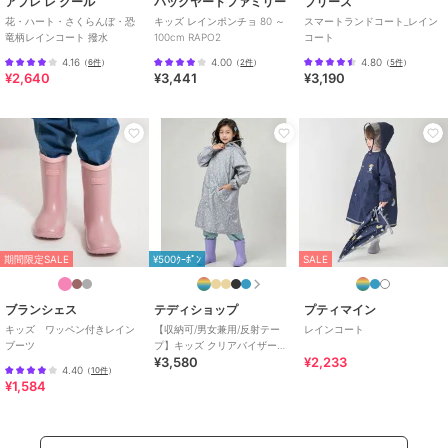
アプレ レ クール
バックヤードファミリー
ブリーズ
ショップ
バックヤードファミリー
花・ハート・さくらんぼ・恐
キッズ レインポンチョ 80 ～
スマートランドコート_レイン
竜柄レインコート 撥水
100cm RAPO2
コート
商品カテゴリ
傘・レイングッズ
／
レインコー
4.16
4.00
4.80
（
6件
）
（
2件
）
（
5件
）
ト・レイングッズ
¥2,640
¥3,441
¥3,190
バックヤードファミリー
バックヤードファミリー
バックヤードファミリー
性別タイプ
ガールズ
キャラクター キッズ レ
soil UMBRELLA COVER
soil UMBRELLA COVER
傘・レイングッズ
／
レインコー
インポンチョ RAPO2N
mini
4,232
¥
ト・レイングッズ
3,978
4,430
¥
¥
ボーイズ
傘・レイングッズ
／
レインコー
ト・レイングッズ
カラー
バーガーコンクス、オーシャンフ
レンズ、ユニコーン、コスミック
期間限定SALE
¥500ｸｰﾎﾟﾝ
SALE
スター、DINOSAURS、ハッピー
＆スマイル、バーガコンクス（ミ
ックス）、はたらくクルマ、ディ
ブランシェス
テディショップ
プティマイン
バックヤードファミリー
バックヤードファミリー
バックヤードファミリー
ノサウルス
キッズ ワッペン付きレイン
【収納可/男女兼用/反射テー
レインコート
ブーツ
プ】キッズ クリアバイザーフ
膝が濡れないレインポン
キアーロ レインバッグ
キッズ レインコート 女
サイズ
キッズポンチョ,キッズポンチョ
¥3,580
¥2,233
ード付きレインコート+収納袋
チョ
カバー
児 男児
4.40
（
10件
）
2点セット
6,686
3,872
4,114
¥
¥
¥
¥1,584