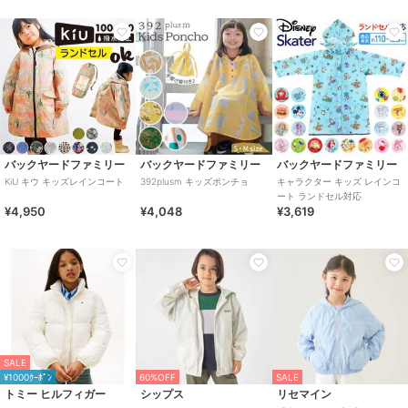
バックヤードファミリー
バックヤードファミリー
バックヤードファミリー
KiU キウ キッズレインコート
392plusm キッズポンチョ
キャラクター キッズ レインコ
ート ランドセル対応
¥4,950
¥4,048
¥3,619
SALE
¥1000ｸｰﾎﾟﾝ
60%OFF
SALE
トミー ヒルフィガー
シップス
リセマイン