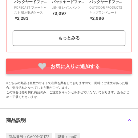
バックヤードファミリー
バックヤードファミリー
バックヤードファミリー
FORECAST フォーキャ
JENNI レインパンツ
OUTDOOR PRODUCTS
スト 吸水収納ケース
キッズランドコート
3,097
¥
2,283
2,986
¥
¥
もっとみる
お気に入りに追加する
バックヤードファミリー
バックヤードファミリー
バックヤードファミリー
2way バックパック＆バ
PINK-latte ピンクラテ
ミッフィー 折傘ケース
※こちらの商品は複数のサイトで在庫を共有しておりますので、同時にご注文があった場
スケット レインカバー
レインコート
2,042
¥
合、売り切れとなってしまう事がございます。
3,434
4,156
¥
¥
この場合は売り切れ商品のみ、ご注文をキャンセルさせていただいております。あらかじ
めご了承くださいませ。
商品説明
商品番号：CA001-01172
型番：rap01