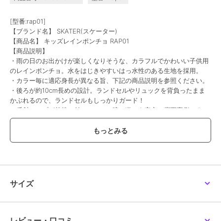
バックヤードファミリー
バックヤードファミリー
バックヤードファミリー
[型番:rap01]
OUTDOOR PRODUCTS
晴雨兼用 子供長傘
OUTDOOR PRODUCTS
【ブランド名】 SKATER(スケーター)
キッズパンツ
50cm55cm 透明窓付
キッズポンチョ
2,024
2,675
2,504
【商品名】 キッズレインポンチョ RAP01
¥
¥
¥
【商品説明】
・雨の日のお出かけが楽しくなりそうな、カラフルでかわいい子供用
のレインポンチョ。水をはじきやすいはっ水性のある生地を採用。
・カラー毎に適応身長が異なる旨、下記の商品説明を参照ください。
・後ろが約10cm長めの設計。ランドセルやリュックを背負ったまま
かぶれるので、ランドセルもしっかりガード！
・反射テープが前後に付いていて、暗い道でも安心。背面裏側にネー
ムタグ付き。
・フードの顔周りは首元まで透明。左右の視界も邪魔しにくいので、
バックヤードファミリー
バックヤードファミリー
バックヤードファミリー
周りが見えやすい！
ATTAIN 女児 レインコー
レインコート キッズ 上
キャラクター キッズレ
ト
下 通販 ジュニア 150
インポンチョ RAPO2
・手首に近い位置にスナップボタン付。
140 130 レインスーツ 軽
3,065
6,789
3,501
¥
¥
¥
・携帯に便利な収納袋付き
量 軽い 防水
【素材】
[本体・パイピング・反射テープ・ポンチョ収納袋]ポリエステル
サイズ
100％
[フード]ポリエチレン
[ボタン]ポリアセタール
【生産国】 中国
レビュー・口コミ