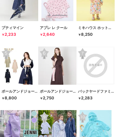
プティマイン
アプレ レ クール
ミキハウス ホットビスケッツ
2,233
2,640
8,250
￥
￥
￥
ポールアンドジョーアクセソワ
ポールアンドジョーアクセソワ
バックヤードファミリー
8,800
2,750
2,283
￥
￥
￥