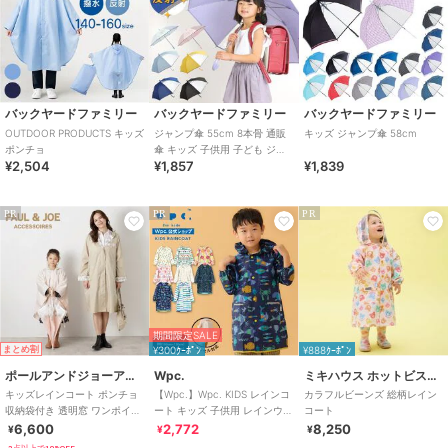
バックヤードファミリー
バックヤードファミリー
バックヤードファミリー
OUTDOOR PRODUCTS キッズ
ジャンプ傘 55cm 8本骨 通販
キッズ ジャンプ傘 58cm
ポンチョ
傘 キッズ 子供用 子ども ジャ
¥2,504
¥1,857
¥1,839
ンプ ワンタッチ キッズ傘
PR
PR
PR
期間限定SALE
まとめ割
¥300ｸｰﾎﾟﾝ
¥888ｸｰﾎﾟﾝ
ポールアンドジョーアクセソワ
Wpc.
ミキハウス ホットビスケッツ
キッズレインコート ポンチョ
【Wpc.】Wpc. KIDS レインコ
カラフルビーンズ 総柄レイン
収納袋付き 透明窓 ワンポイン
ート キッズ 子供用 レインウェ
コート
ト ロゴ クリザンテーム ヌネッ
ア 子ども 男の子 女の子
6,600
2,772
8,250
¥
¥
¥
ト