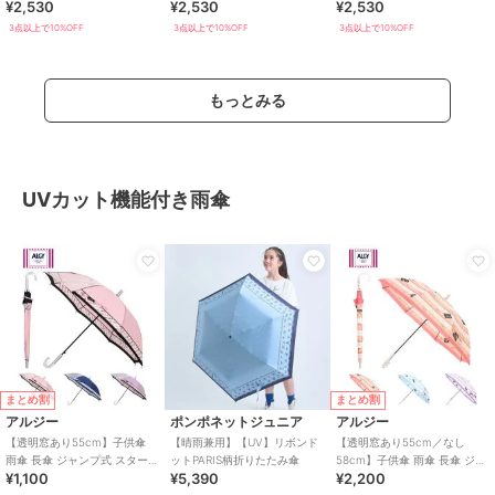
¥2,530
¥2,530
¥2,530
ポイント UV 雨晴兼用
ポイント UV 雨晴兼用
ワンポイント UV
3点以上で10%OFF
3点以上で10%OFF
3点以上で10%OFF
もっとみる
UVカット機能付き雨傘
まとめ割
まとめ割
アルジー
ポンポネットジュニア
アルジー
【透明窓あり55cm】子供傘
【晴雨兼用】【UV】リボンド
【透明窓あり55cm／なし
雨傘 長傘 ジャンプ式 スター
ットPARIS柄折りたたみ傘
58cm】子供傘 雨傘 長傘 ジャ
¥1,100
¥5,390
¥2,200
ドット ボーダー ロゴ UV
ンプ式 ボーダー ハート チェリ