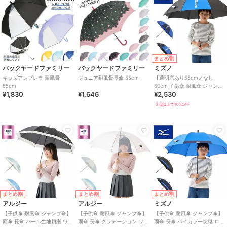
まとめ割
バックヤードファミリー
バックヤードファミリー
ミズノ
キッズアンブレラ 耐風骨
ジュニア耐風骨長傘 55cm
【透明窓あり55cm／なし
55cm
60cm 子供傘 耐風傘 ジャンプ
¥1,830
¥1,646
¥2,530
傘】雨傘 長傘 バイカラーコン
ビ UV
3点以上で10%OFF
まとめ割
まとめ割
まとめ割
アルジー
アルジー
ミズノ
【子供傘 耐風傘 ジャンプ傘】
【子供傘 耐風傘 ジャンプ傘】
【子供傘 耐風傘 ジャンプ傘】
雨傘 長傘 パール生地切継 ワン
雨傘 長傘 グラデーション ワン
雨傘 長傘 バイカラー切継 ロゴ