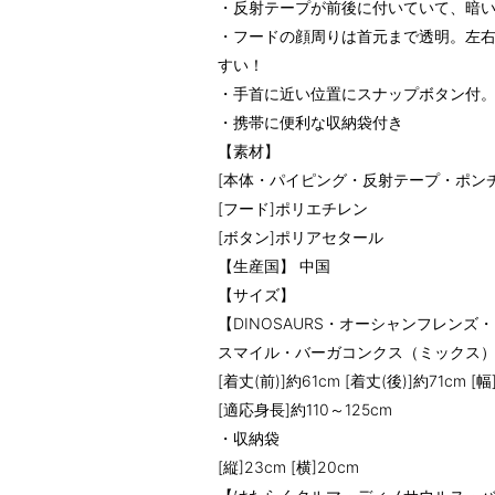
・反射テープが前後に付いていて、暗
・フードの顔周りは首元まで透明。左
すい！
・手首に近い位置にスナップボタン付
・携帯に便利な収納袋付き
【素材】
[本体・パイピング・反射テープ・ポンチ
[フード]ポリエチレン
[ボタン]ポリアセタール
【生産国】 中国
【サイズ】
【DINOSAURS・オーシャンフレン
スマイル・バーガコンクス（ミックス
[着丈(前)]約61cm [着丈(後)]約71cm [幅
[適応身長]約110～125cm
・収納袋
[縦]23cm [横]20cm