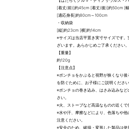
【はたらくクルマ・ディノサウルス・
[着丈(前)]約45cm [着丈(後)]約50cm [
[適応身長]約80cm～100cm
・収納袋
[縦]約23cm [横]約14cm
※サイズは当店平置き実寸サイズです。
ざいます。あらかじめご了承ください
【重量】
約120g
【注意点】
※ポンチョをかぶると視野が狭くなり後
を防ぐために、お子様にご説明くださ
※ポンチョの巻き込み、はさみ込みなど
さい。
※火、ストーブなど高温なものの近くで
※水や汗、摩擦などにより、色落ちや他
注意ください。
※安全のため、破損・変形した製品は使