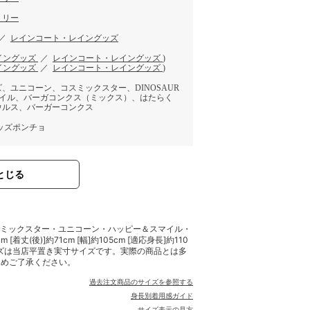
ミリー
／
レインコート・レイングッズ
イングッズ
／
レインコート・レイングッズ
)
イングッズ
／
レインコート・レイングッズ
)
、ユニコーン、コスミックスター、DINOSAUR
マイル、バーガコンクス（ミックス）、はたらく
ウルス、バーガーコンクス
ッズポンチョ
とじる
コスミックスター・ユニコーン・ハッピー＆スマイル・
着丈(後)]約71cm [幅]約105cm [適応身長]約110
m ※サイズは当店平置き実寸サイズです。実際の商品とは多
じめご了承ください。
過去注文商品のサイズを参照する
身長別着用感ガイド
サイズ表示の見方