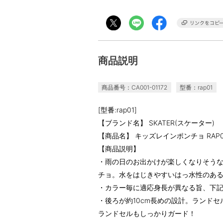
商品説明
商品番号：CA001-01172
型番：rap01
[型番:rap01]
【ブランド名】 SKATER(スケーター)
【商品名】 キッズレインポンチョ RAP0
【商品説明】
・雨の日のお出かけが楽しくなりそう
チョ。水をはじきやすいはっ水性のあ
・カラー毎に適応身長が異なる旨、下
・後ろが約10cm長めの設計。ランド
ランドセルもしっかりガード！