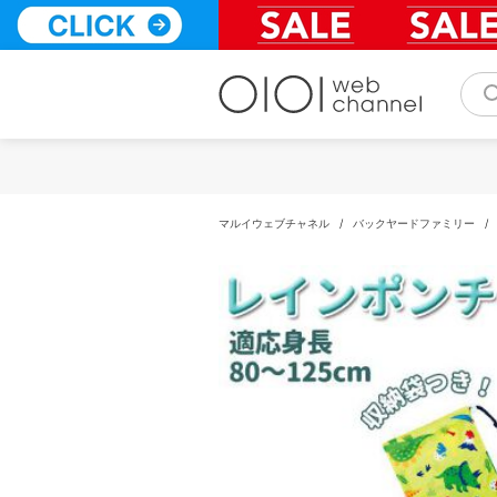
コ
ン
テ
ン
ツ
へ
ス
キ
ッ
プ
マルイウェブチャネル
/
バックヤードファミリー