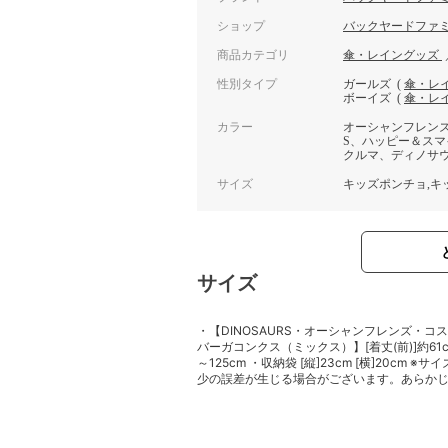
ショップ
バックヤードファ
商品カテゴリ
傘・レイングッズ
性別タイプ
ガールズ
(
傘・レ
ボーイズ
(
傘・レ
カラー
オーシャンフレンズ
S、ハッピー＆ス
クルマ、ディノサ
サイズ
キッズポンチョ,キ
サイズ
・【DINOSAURS・オーシャンフレンズ・
バーガコンクス（ミックス）】[着丈(前)]約61cm [
～125cm ・収納袋 [縦]23cm [横]20c
少の誤差が生じる場合がございます。あらか