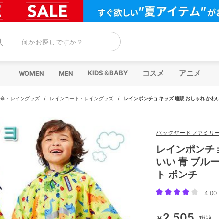
何かお探しですか？
コスメ
アニメ
KIDS＆BABY
WOMEN
MEN
/
傘・レイングッズ
/
レインコート・レイングッズ
/
レインポンチョ キッズ 通販 おしゃれ かわい
バックヤードファミリ
レインポンチョ
いい 青 ブル
ト ポンチ
4.00 
2,505
￥
税込