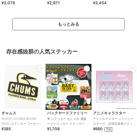
¥3,076
¥2,971
¥3,454
もっとみる
存在感抜群の人気ステッカー
チャムス
バックヤードファミリー
アニメキャラクター
ﾄﾚｯｷﾝｸﾞ STICKER BOOBY
車 ステッカー おしゃれ 通販
アイドルマスター シャイニー
FACE (ステッカー ブービーフ
ベビーインカー ステッカー 吸
カラーズ 証明写真風ステッ
¥385
¥1,708
¥660
ェイス)
盤 スイングサイン スヌーピー
カー (鈴木羽那)
予約
ドライ