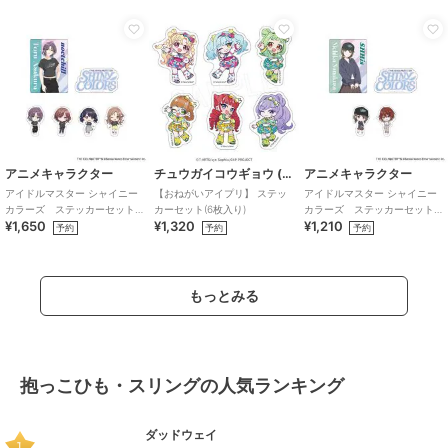
アニメキャラクター
チュウガイコウギョウ (Chugai Mining)
アニメキャラクター
アイドルマスター シャイニー
【おねがいアイプリ】 ステッ
アイドルマスター シャイニー
カラーズ ステッカーセット
カーセット(6枚入り)
カラーズ ステッカーセット
¥1,650
¥1,320
¥1,210
(283プロ ノクチル)
(283プロ シーズ)
予約
予約
予約
もっとみる
抱っこひも・スリングの人気ランキング
ダッドウェイ