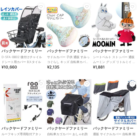
バックヤードファミリー
バックヤードファミリー
バックヤードファミリー
D-5FA-BB02 後付けチャイル
サドルカバー 子供 通販 すみっ
シートベルト ストッパー 通販
ドシート用カバー Bスタイル
コぐらし キッズ 自転車カバー
ムーミン グッズ リトルミイ シ
¥10,660
¥2,135
¥1,881
かわいい 子ども 子供用 女の子
ートベルトカバー カー用品 カ
ガ
ーグッ
バックヤードファミリー
バックヤードファミリー
バックヤードファミリー
ルーフキッズ専用取付アタッ
自転車カゴカバー おしゃれ防
通販 サイクルカバー 自転車 雨