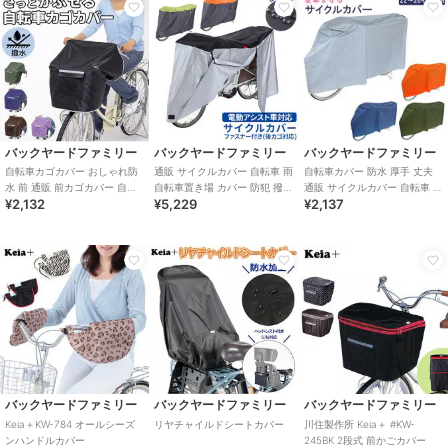
バックヤードファミリー
バックヤードファミリー
バックヤードファミリー
自転車カゴカバー おしゃれ防
通販 サイクルカバー 自転車 雨
自転車カバー 防水 厚手 丈夫
水 前 通販 前カゴカバー 自転
自転車置き場 カバー 防犯 撥水
通販 サイクルカバー 自転車 雨
¥2,132
¥5,229
¥2,137
車 撥水 はっ水 雨 ホコリ シン
はっ水 風飛び防止 飛ばない バ
自転車置き場 カバー 防犯 撥水
プル
バックヤードファミリー
バックヤードファミリー
バックヤードファミリー
Keia＋KW-784 オールシーズ
リヤチャイルドシートカバー
川住製作所 Keia＋ #KW-
ンハンドルカバー
245BK 2段式 前かごカバー