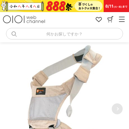
コ
ン
テ
ン
ツ
へ
何かお探しですか？
ス
キ
ッ
プ