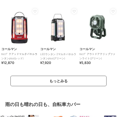
コールマン
コールマン
コールマン
ｷｬﾝﾌﾟ クアッドマルチパネルラ
LEDランタン 2マルチパネルラ
ｷｬﾝﾌﾟ アウトドアクリップファ
ンタンplus(レッド)
ンタンplus(グリーン)
ンライト(グリーン)
¥12,870
¥7,920
¥5,830
もっとみる
雨の日も晴れの日も、自転車カバー