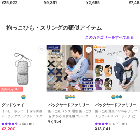
¥25,922
¥9,361
¥2,685
¥7,4
ダブルショルダー 便利グッズ
ラップ
クト 折
【サイズ】
出産祝
papako
・ヒップシート
[縦]約16cm [横]約23cm [厚み]約13cm
[ウエストサイズ]約65cm～約100cm（調節可能）
抱っこひも・スリングの類似アイテム
[ショルダーベルト]約84cm～約144cm（調節可能）
※サイズは当店平置き実寸サイズです。実際の商品とは多少の誤差が
このカテゴリーをすべてみる
生じる場合がございます。あらかじめご了承ください。
【重量】
[本体重量]ヒップシート台座：約650g
シングルショルダーパーツ：約230g
[付属品を含む重量]約880g
【注意点】
※対象月齢：腰すわり（7ヶ月ごろ～）体重約20kgまで（※パーツによ
って使用月齢が変化します。）
期間限定SALE
※装着の際はお子さまを必ず手で支えてください。ヒップシート座面
のみで使用の場合は必ず両手で支えてください。
※使用する前に、フレームが完全に開いていることを確認してからお
ダッドウェイ
バックヤードファミリー
バックヤードファミリー
子さまを乗せてください。
【ベビーホッパー】保冷保温
抱っこ紐 メンズ 通販 抱っこひ
抱っこ紐 通販 napnap ナップ
ポーチ／ダブル／グレースタ
も 大きめ 男女兼用 コンパクト
ナップ BASIC ベーシック だっ
※お子さまの乗せ降ろしは安全な場所で行ってください。
¥7,454
ー
折りたたみ 洗える papakos
こひも おんぶ紐 ベビーキャ
※お子さまの状態に注意しながら使用してください。のけぞったり、
4.50
4.00
（
4件
）
（
1件
）
¥2,200
¥13,041
姿勢が安定しない場合は、使用を中止してください。
※使用の際は、お子さまの気道をふさぐことがないよう注意してくだ