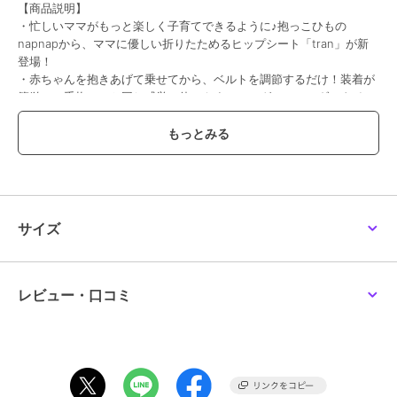
【商品説明】
・忙しいママがもっと楽しく子育てできるように♪抱っこひもの
napnapから、ママに優しい折りたためるヒップシート「tran」が新
登場！
・赤ちゃんを抱きあげて乗せてから、ベルトを調節するだけ！装着が
簡単で、手抱っこと同じ感覚で使いやすいシングルショルダータイ
プ。
・腰ベルトは、アジャストベルトを前に引くだけで簡単に調整が可
能。赤ちゃんの体重を腰で支えるため、ママ・パパの肩への負担が少
ない優しいつくり。
・ショルダーベルトとヒップシートのつなぎ目は、ファスナー×バッ
クルのWロックで、丈夫で安全。
・ショルダーベルトには肩に優しいウレタンパッド付き。疲れた時は
サイズ
左右の肩で掛け替えることもできるのがポイント！
・赤ちゃんの背中が当たる背当て部分は、熱がこもりにくい大きめの
メッシュ素材を使用。汗っかきな赤ちゃんでも安心。
・前向き抱っこ、対面抱っこ、腰抱っこ、横抱っこ、いろいろな抱っ
レビュー・口コミ
こに対応できる4WAY仕様。
・ヒップシート単体で手軽に「乗せるだけ抱っこ」。イスに座るよう
に抱っこできるので、赤ちゃんにとって窮屈感がなく楽に、抱き下ろ
しができるのがポイント！（※赤ちゃんを必ず手で支えながらご使用
ください）