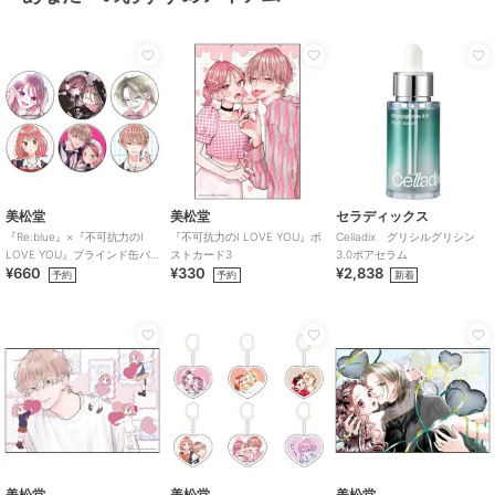
商品カテゴリ
ベビー用品・おもちゃ
／
抱っこ
ひも・スリング
カラー
シープベージュ、リジットデニ
ム、クラシックピンク、メランジ
グレー
サイズ
シングルショルダー
原産国
中国
美松堂
美松堂
セラディックス
『Re:blue』×『不可抗力のI
『不可抗力のI LOVE YOU』ポ
Celladix グリシルグリシン
LOVE YOU』ブラインド缶バ
ストカード3
3.0ポアセラム
¥660
¥330
¥2,838
ッジ（全6種）
予約
予約
新着
美松堂
美松堂
美松堂