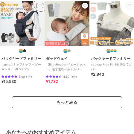
さい。
※各部にあるバックル・ファスナー・面ファスナーが確実に留まって
いることを確認してください。
※各部にあるベルト・ストラップの長さをお子さまや使用者に合わせ
て調節してください。
※製品にほつれやキズ・破れがあった際、またはバックル等が破損し
た際は使用しないでください。
※使用者の視界が妨げられない範囲でご使用ください。
期間限定SALE
※長時間抱っこをする場合は使用者の肩や腰の負担、締め付けによる
身体への負担にご注意ください。
バックヤードファミリー
ダッドウェイ
バックヤードファミリー
※使用中に前かがみになったり身体を傾けたりするとお子さまが落下
napnap ナップナップ ベビー
【BabyHopper ベビーホッパ
napnap Free Fit Bib 胸当てカ
する恐れがありますので、必ず両手で支えてください。
キャリー MESH DRY
ー】吸水速乾ベルトカバー
バー
※洗濯の際はヒップシートのフレームやアジャストクッションをすべ
¥2,943
5.00
4.60
（
1件
）
（
5件
）
て取り出し、ネットに入れて洗濯してください。
¥15,530
¥1,782
※ほかの物と分け、弱水流で水洗いしてください。
※塩素・漂白剤・アイロン・乾燥機は使用しないでください。
※カメラやモニターの性質により、画像と実物の色の違いがある場合
もっとみる
がございますのでご理解願います
ブランド
バックヤードファミリー
あなたへのおすすめアイテム
ショップ
バックヤードファミリー