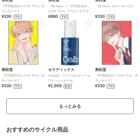
『不可抗力のI LOVE YOU』ポ
『Re:blue』×『不可抗力のI
『Re:blue』ポストカード4
ストカード4
LOVE YOU』ブラインドアク
¥330
¥880
¥330
リルキーホルダー（全6種）
予約
予約
予約
美松堂
セラディックス
美松堂
『不可抗力のI LOVE YOU』ポ
Celladix トリプルレチノール
『不可抗力のI LOVE YOU』ポ
ストカード2
ウォッシュピール
ストカード1
¥330
¥2,959
¥330
予約
新着
予約
もっとみる
おすすめのサイクル用品