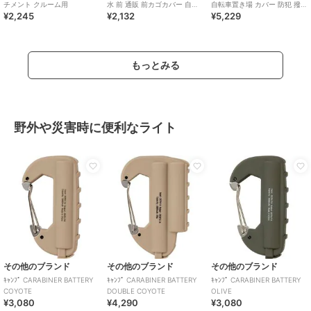
チメント クルーム用
水 前 通販 前カゴカバー 自転
自転車置き場 カバー 防犯 撥水
¥2,245
¥2,132
¥5,229
車 撥水 はっ水 雨 ホコリ シン
はっ水 風飛び防止 飛ばない バ
プル
もっとみる
野外や災害時に便利なライト
その他のブランド
その他のブランド
その他のブランド
ｷｬﾝﾌﾟ CARABINER BATTERY
ｷｬﾝﾌﾟ CARABINER BATTERY
ｷｬﾝﾌﾟ CARABINER BATTERY
COYOTE
DOUBLE COYOTE
OLIVE
¥3,080
¥4,290
¥3,080