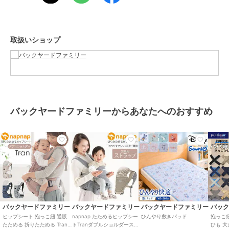
・赤ちゃんには足に優しい2種類のクッション、ママ・パパにはお腹
への負担を軽減する高密度3層クッションをそれぞれ搭載し、身体を
優しくサポート。
・赤ちゃんの月齢に合わせて台座の奥行が調節可能で、お子さまの成
取扱いショップ
長に合わせて長く使える！（※シングルショルダー・腰抱っこで使用
した場合で、腰すわり（7ヶ月）～体重20kgまで対応。使い方により
使用月齢が変化します。）
・フロントとサイドの2か所に大容量ポケットを装備。スマートフォ
ンや長財布、おむつの替えやおしり拭きなど小物がたっぷり収納でき
て、両手がフリーに。
・ヒップシート台座部分を折りたためばとってもコンパクト！使わな
バックヤードファミリーからあなたへのおすすめ
い時は場所をとらずに収納できて、持ち運びにも便利！
・洗濯ネットに入れて、洗濯機でのお洗濯OK！お手入れがカンタン
で、いつでも清潔に使える
【素材】
・本体
[表地]ポリエステル100％
[詰物]ポリエステル・ポリウレタン
[フレーム]アルミ合金
・フレームカバー
[表地]ポリエステル100%
バックヤードファミリー
バックヤードファミリー
バックヤードファミリー
バッ
[詰め物]発泡ポリエチレン
ヒップシート 抱っこ紐 通販
napnap たためるヒップシー
ひんやり敷きパッド
抱っこ紐
【生産国】 中国
たためる 折りたためる Tran
トTranダブルショルダースト
ひも 大