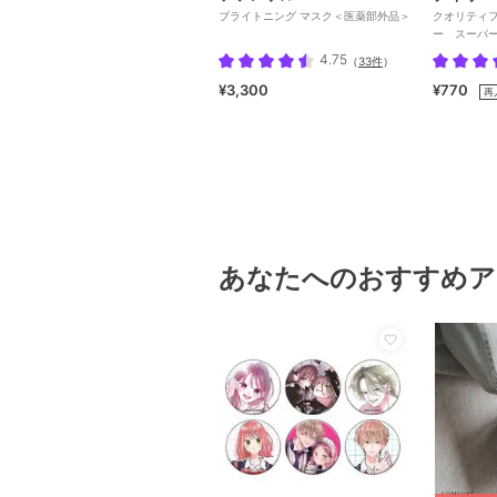
ブライトニング マスク＜医薬部外品＞
クオリティ
ー スーパー
4.75
（
33件
）
¥3,300
¥770
再
あなたへのおすすめア