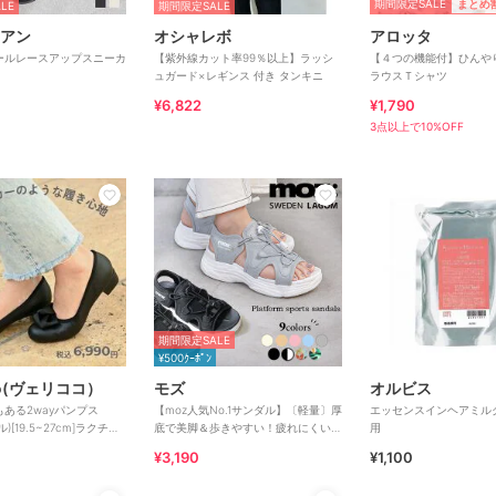
期間限定SALE
まとめ
LE
期間限定SALE
アン
オシャレボ
アロッタ
ールレースアップスニーカ
【紫外線カット率99％以上】ラッシ
【４つの機能付】ひんや
ュガード×レギンス 付き タンキニ
ラウスＴシャツ
¥6,822
¥1,790
3点以上で10%OFF
期間限定SALE
¥500ｸｰﾎﾟﾝ
oko(ヴェリココ）
モズ
オルビス
ある2wayパンプス
【moz人気No.1サンダル】〔軽量〕厚
エッセンスインヘアミル
ル)[19.5~27cm]ラクチン
底で美脚＆歩きやすい！疲れにくいフ
用
ーズ
ィット感のスポーツサンダル
¥3,190
¥1,100