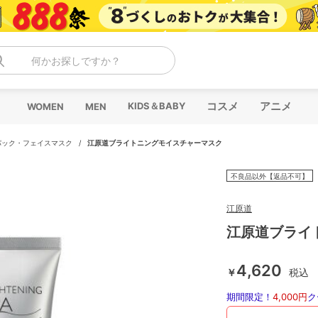
何かお探しですか？
コスメ
アニメ
KIDS＆BABY
WOMEN
MEN
パック・フェイスマスク
/
江原道ブライトニングモイスチャーマスク
不良品以外【返品不可】
江原道
江原道ブライ
4,620
￥
税込
期間限定！
4,000円
ク