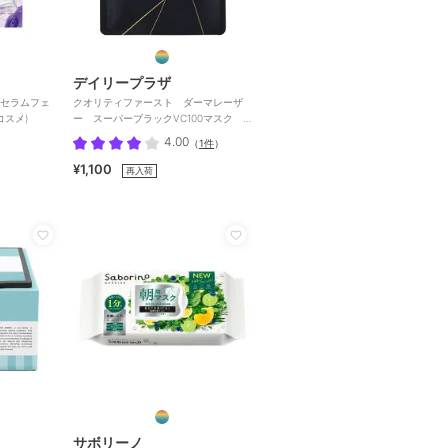
デイリープラザ
ビタセラムフェ
クオリティファースト ダーマレーザ
コスメ)
ー スーパーブラックVC100マスク 7
枚入り
4.00
（
1件
）
¥1,100
再入荷
サボリーノ