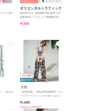
割
期間限定SALE
オリエンタルトラフィック
りフリル袖ブ
遮光率100％ 自動開閉 男女兼用【26
春夏新作】ワンタッチ 晴雨兼用 折り
たたみ傘 /G-0601
¥1,991
まとめ割
¥200ｸｰﾎﾟﾝ
コカ
ク つめかえ
＼新色登場／【西山茉希様着用】ウェ
ーブプリーツパンツ 全12色 / セルフ
カット可能
¥1,690
2点以上で10%OFF