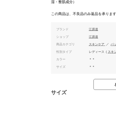
湿・整肌成分）
この商品は、不良品のみ返品を承りま
ブランド
江原道
ショップ
江原道
商品カテゴリ
スキンケア
／
パ
性別タイプ
レディース
(
スキ
カラー
＊＊
サイズ
＊＊
サイズ