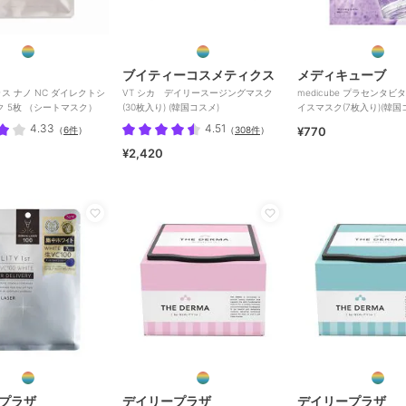
ブイティーコスメティクス
メディキューブ
ス ナノ NC ダイレクトシ
VT シカ デイリースージングマスク
medicube プラセンタ
ク 5枚 （シートマスク）
(30枚入り) (韓国コスメ)
イスマスク(7枚入り)(韓国
4.33
4.51
（
6件
）
（
308件
）
¥770
¥2,420
プラザ
デイリープラザ
デイリープラザ