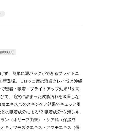
800666
かけず、簡単に泥パックができるブライトニ
ル新登場。モロッコ産の溶岩クレイ*2と沖縄
計で密着・吸着・ブライトアップ効果*1を高
伸びて、毛穴に詰まった皮脂汚れを吸着しな
と海藻エキス*5のスキンケア効果でキュッと引
どの吸着成分による*2 吸着成分*3 海シル
ワラン（オリーブ由来）・シア脂（保湿成
・オキナワモズクエキス・アマモエキス（保