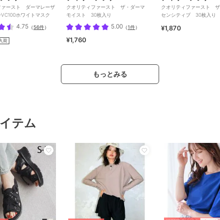
ファースト ダーマレーザ
クオリティファースト ザ・ダーマ
クオリティファースト 
VC100ホワイトマスク
モイスト 30枚入り
センシティブ 30枚入り
4.75
5.00
（
56件
）
（
1件
）
¥1,870
¥1,760
入荷
もっとみる
イテム