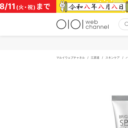
コ
ン
テ
ン
ツ
へ
ス
キ
ッ
プ
マルイウェブチャネル
/
江原道
/
スキンケア
/