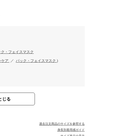
す
ック・フェイスマスク
ンケア
／
パック・フェイスマスク
)
とじる
過去注文商品のサイズを参照する
身長別着用感ガイド
サイズ表示の見方