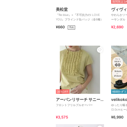
期間限定SA
美松堂
ヴィヴィ
『Re:blue』×『不可抗力のI LOVE
やわらかソ
YOU』ブラインド缶バッジ（全6種）
ーサンダル
¥660
¥2,690
予約
35%OFF
¥888ｸｰﾎﾟﾝ
アーバンリサーチ サニーレーベル
velik
フロントフリルプルオーバー
ゆったり幅も
(3.0cmヒー
きれいシュ
¥3,575
¥6,990