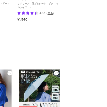
ザ・ダーマ
サボリーノ 目ざまシート ボタニカ
ルタイプ Ｎ
4.85
（
28件
）
¥1,540