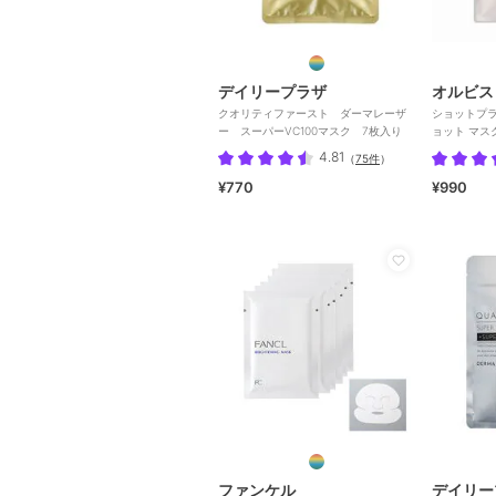
デイリープラザ
オルビス
クオリティファースト ダーマレーザ
ショットプラ
ー スーパーVC100マスク 7枚入り
ョット マス
4.81
（
75件
）
¥770
¥990
ファンケル
デイリー