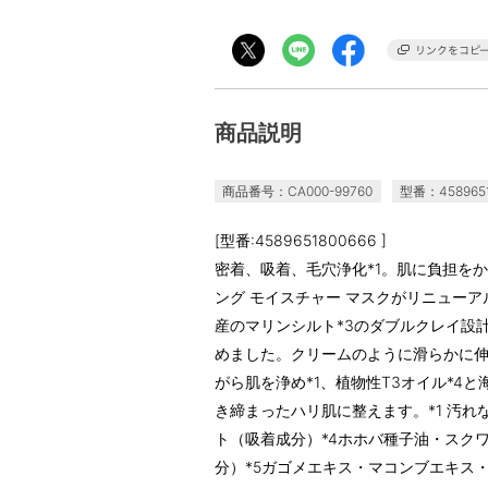
商品説明
商品番号：CA000-99760
型番：4589651
[型番:4589651800666 ]
密着、吸着、毛穴浄化*1。肌に負担を
ング モイスチャー マスクがリニューア
産のマリンシルト*3のダブルクレイ設
めました。クリームのように滑らかに
がら肌を浄め*1、植物性T3オイル*4
き締まったハリ肌に整えます。*1 汚れな
ト（吸着成分）*4ホホバ種子油・スク
分）*5ガゴメエキス・マコンブエキス