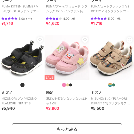
プーマ
プーマ
プーマ
PUMA KITTEN SUMMER V
PUMA/プーマ/スウェード クラ
PUMA/コートフレックス V3
INF/プーマ キッテン サマー V
シック XXI V インファント/ベ
DOTTY V インファント/コート
インファント
ビー
フレックス V3 ドッティ
5.00
4.00
5.00
（
1件
）
（
1件
）
（
1件
）
¥1,716
¥4,620
¥1,716
SALE
ミズノ
瞬足
ミズノ
MIZUNO/ミズノ/MIZUNO
瞬足/JB-179/いないいないばあ
MIZUNO/ミズノPLAMORE
PLAMORE INFANT S
っ！/3E
INFANT 2/ミズノプレモア イ
¥5,940
¥3,960
¥5,500
ンファント2
もっとみる