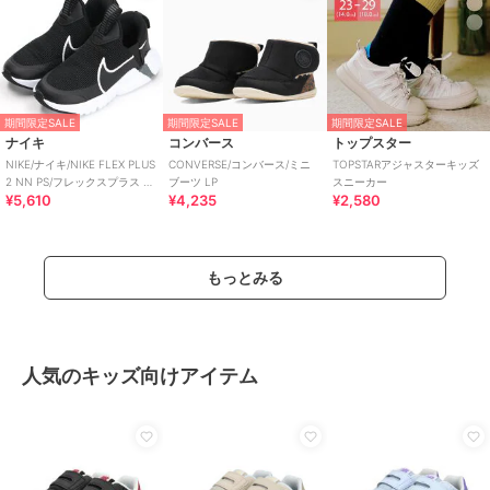
期間限定SALE
期間限定SALE
期間限定SALE
ナイキ
コンバース
トップスター
NIKE/ナイキ/NIKE FLEX PLUS
CONVERSE/コンバース/ミニ
TOPSTARアジャスターキッズ
2 NN PS/フレックスプラス 2
ブーツ LP
スニーカー
¥5,610
¥4,235
¥2,580
PS
もっとみる
人気のキッズ向けアイテム