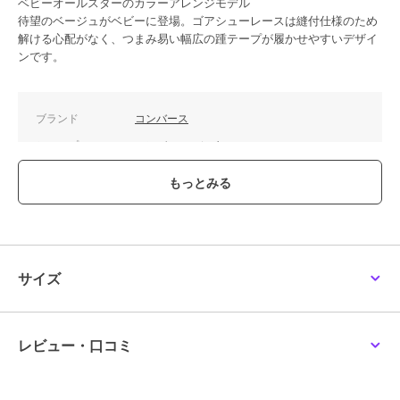
ベビーオールスターのカラーアレンジモデル
待望のベージュがベビーに登場。ゴアシューレースは縫付仕様のため
解ける心配がなく、つまみ易い幅広の踵テープが履かせやすいデザイ
ンです。
ブランド
コンバース
ショップ
コンバース
／
イーエス
商品カテゴリ
ベビーシューズ
／
ファーストシ
ューズ
性別タイプ
ボーイズ
ベビーシューズ
／
ファーストシ
ューズ
ガールズ
サイズ
ベビーシューズ
／
ファーストシ
ューズ
カラー
ベージュ
レビュー・口コミ
サイズ
7サイズ展開
素材
－