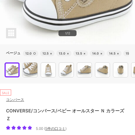
1/12
ベージュ
12.0
○
12.5
×
13.0
×
13.5
×
14.0
×
14.5
×
15.0
SALE
コンバース
CONVERSE/コンバース/ベビー オールスター Ｎ カラーズ
Ｚ
5.00
(
5件の口コミ
)