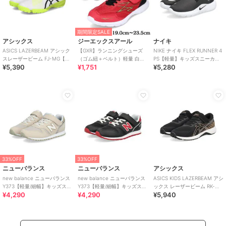
期間限定SALE
アシックス
ジーエックスアール
ナイキ
ASICS LAZERBEAM アシック
【GXR】ランニングシューズ
NIKE ナイキ FLEX RUNNER 4
スレーザービーム FJ-MG【軽
（ゴム紐＋ベルト）軽量 白底
PS【軽量】キッズスニーカー
¥5,390
¥1,751
¥5,280
量】サッカーテイストモデル
【19.0cm～23.5cm】
スリッポン 子供靴
33%OFF
33%OFF
ニューバランス
ニューバランス
アシックス
new balance ニューバランス
new balance ニューバランス
ASICS KIDS LAZERBEAM アシ
Y373【軽量/細幅】キッズスニ
Y373【軽量/細幅】キッズスニ
ックス レーザービーム RK-
¥4,290
¥4,290
¥5,940
ーカー 子供靴
ーカー 子供靴
MG【軽量】