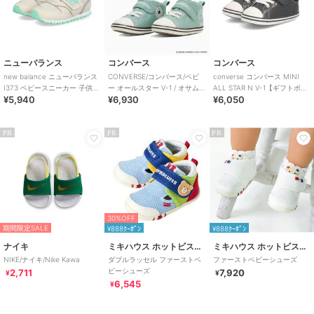
ニューバランス
コンバース
コンバース
new balance ニューバランス
CONVERSE/コンバース/ベビ
converse コンバース MINI
I373 ベビースニーカー 子供靴
ー オールスター V-1 / オサム
ALL STAR N V-1【ギフトボッ
¥5,940
¥6,930
¥6,050
ワンベルト
グッズ
クス仕様】
PR
PR
PR
30%OFF
期間限定SALE
¥888ｸｰﾎﾟﾝ
¥888ｸｰﾎﾟﾝ
ナイキ
ミキハウス ホットビスケッツ
ミキハウス ホットビスケッツ
NIKE/ナイキ/Nike Kawa
ダブルラッセル ファーストベ
ファーストベビーシューズ
ビーシューズ
2,711
7,920
¥
¥
6,545
¥