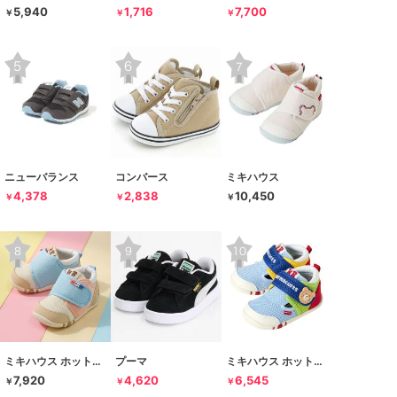
5,940
1,716
7,700
￥
￥
￥
ニューバランス
コンバース
ミキハウス
4,378
2,838
10,450
￥
￥
￥
ミキハウス ホットビスケッツ
プーマ
ミキハウス ホットビスケッツ
7,920
4,620
6,545
￥
￥
￥