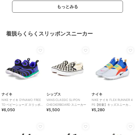
もっとみる
着脱らくらくスリッポンスニーカー
ナイキ
シップス
ナイキ
NIKE ナイキ DYNAMO FREE
VANS:CLASSIC SLIPON
NIKE ナイキ FLEX RUNNER 4
TD ベビーシューズ スリッポン
CHECKERBOARD スニーカー
PS【軽量】キッズスニーカー
¥6,050
¥5,500
¥5,280
(ダイナモフリーTD)
スリッポン 子供靴