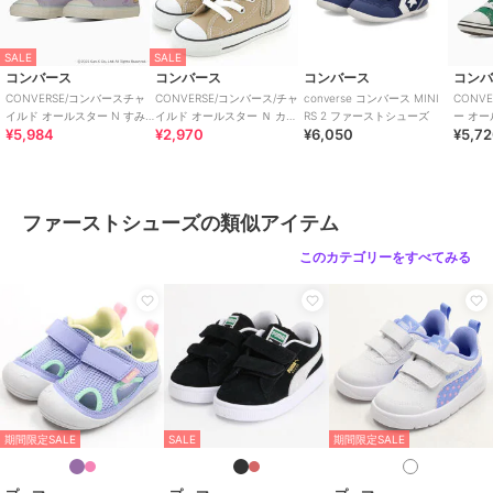
SALE
SALE
コンバース
コンバース
コンバース
コン
CONVERSE/コンバースチャ
CONVERSE/コンバース/チャ
converse コンバース MINI
CONV
イルド オールスター N すみ
イルド オールスター Ｎ カラ
RS 2 ファーストシューズ
ー オー
¥5,984
¥2,970
¥6,050
¥5,7
っコぐらし Z HI
ーズ Ｚ ＨＩ
ファーストシューズの類似アイテム
このカテゴリーをすべてみる
期間限定SALE
SALE
期間限定SALE