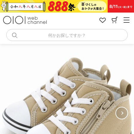
コ
ン
テ
ン
ツ
へ
何かお探しですか？
ス
キ
ッ
プ