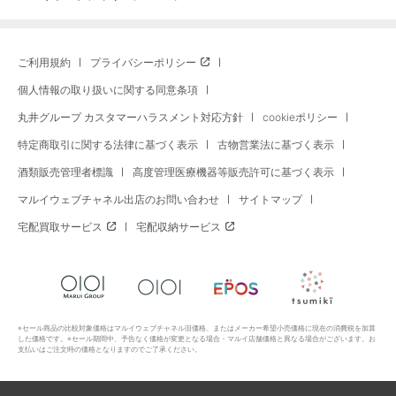
ご利用規約
プライバシーポリシー
個人情報の取り扱いに関する同意条項
丸井グループ カスタマーハラスメント対応方針
cookieポリシー
特定商取引に関する法律に基づく表示
古物営業法に基づく表示
酒類販売管理者標識
高度管理医療機器等販売許可に基づく表示
マルイウェブチャネル出店のお問い合わせ
サイトマップ
宅配買取サービス
宅配収納サービス
※セール商品の比較対象価格はマルイウェブチャネル旧価格、またはメーカー希望小売価格に現在の消費税を加算
した価格です。※セール期間中、予告なく価格が変更となる場合・マルイ店舗価格と異なる場合がございます。お
支払いはご注文時の価格となりますのでご了承ください。