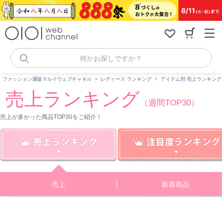
コ
ン
テ
ン
ツ
へ
何かお探しですか？
ス
キ
ファッション通販マルイウェブチャネル
>
レディース ランキング
>
アイテム別 売上ランキング
ッ
売上ランキング
プ
（週間TOP30）
売上が多かった商品TOP30をご紹介！
売上
新着商品