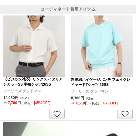
コーディネート着用アイテム
《ビジカジ対応》リンクス イタリア
超長綿ハイゲージポンチ フェイクレ
ンカラーSS 半袖シャツ26SS
イヤードTシャツ 26SS
ノーリーズ グッドマン
ノーリーズ グッドマン
14,080円
8,360円
（税込）
（税込）
⇒
7,700
円
[45%OFF]
⇒
4,510
円
[46%OFF]
（税込）
（税込）