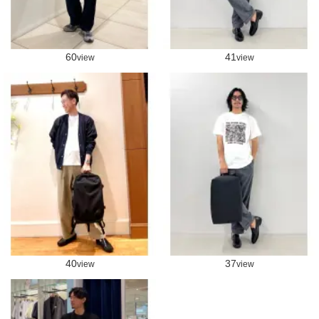
60
41
view
view
40
37
view
view