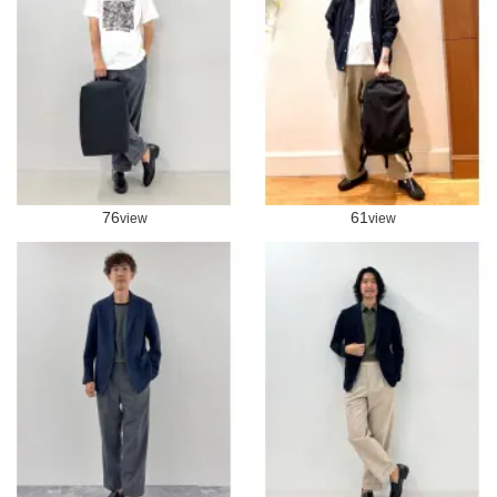
76
61
view
view