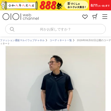
コ
ン
テ
ン
ツ
へ
何かお探しですか？
ス
キ
ファッション通販マルイウェブチャネル
コーディネート一覧
2026年06月02日公開のコーデ
ッ
ィネート
プ