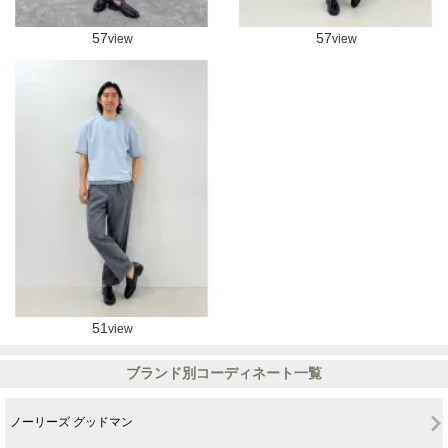
57
57
view
view
51
view
ブランド別コーディネート一覧
ノーリーズ グッドマン