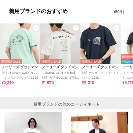
着用ブランドのおすすめ
(50件)
期間限定
期間限定SALE
期間限定SALE
期間限定SALE
¥1000ｸ
ノーリーズ グッドマン
ノーリーズ グッドマン
ノーリーズ グッドマン
ノーリ
別注 SLOWLY WAGON バ
【BARNS OUTFITTERS】
別注 ナマケモノ プリントT
《ビジ
ックプリントTシャツ 26SS
別注 MAP GOLDEN STATE
シャツ 26SS
トスム
¥2,310
¥1,870
¥2,310
¥5,17
プリントTシャツ 26S
Tシャツ 
着用ブランドの他のコーディネート