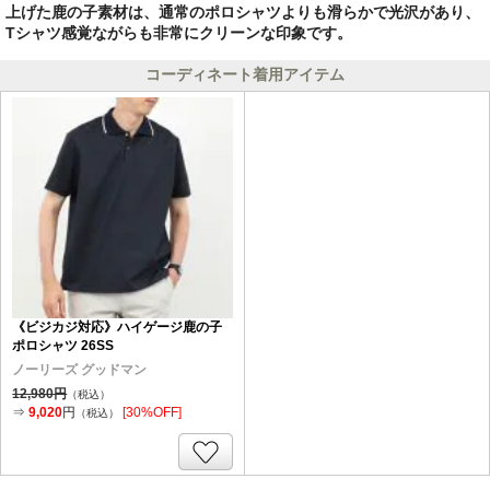
上げた鹿の子素材は、通常のポロシャツよりも滑らかで光沢があり、
Tシャツ感覚ながらも非常にクリーンな印象です。
コーディネート着用アイテム
《ビジカジ対応》ハイゲージ鹿の子
ポロシャツ 26SS
ノーリーズ グッドマン
12,980円
（税込）
⇒
9,020
円
[30%OFF]
（税込）