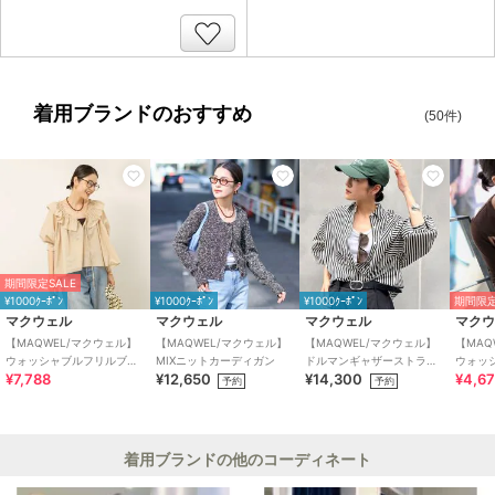
着用ブランドのおすすめ
(50件)
期間限定SALE
¥1000ｸｰﾎﾟﾝ
¥1000ｸｰﾎﾟﾝ
¥1000ｸｰﾎﾟﾝ
期間限定
マクウェル
マクウェル
マクウェル
マク
【MAQWEL/マクウェル】
【MAQWEL/マクウェル】
【MAQWEL/マクウェル】
【MAQ
ウォッシャブルフリルブラ
MIXニットカーディガン
ドルマンギャザーストライ
ウォッ
¥7,788
¥12,650
¥14,300
¥4,6
ウス
プシャツ
ィガン
予約
予約
着用ブランドの他のコーディネート