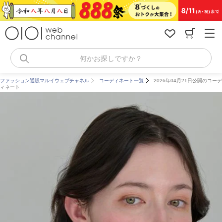
コ
ン
テ
ン
ツ
へ
何かお探しですか？
ス
キ
ファッション通販マルイウェブチャネル
コーディネート一覧
2026年04月21日公開のコーデ
ッ
ィネート
プ