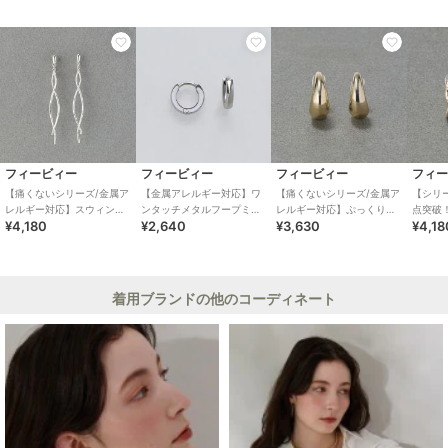
フィービィー
フィービィー
フィービィー
フィ
【痛くないシリーズ/金属ア
【金属アレルギー対応】ワ
【痛くないシリーズ/金属ア
【シリー
レルギー対応】スウィング
ンタッチメタルフープミニ
レルギー対応】ぷっくりル
点突破
¥4,180
¥2,640
¥3,630
¥4,18
クリスタルループフィット
ピアス シルバー/サージカ
ープフィットイヤリング
ーズ金
イヤリング シルバー
ルステンレス
ゴールド
ループ
着用ブランドの他のコーディネート