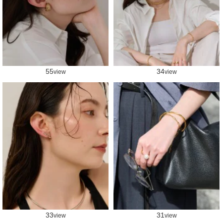
55
34
view
view
33
31
view
view