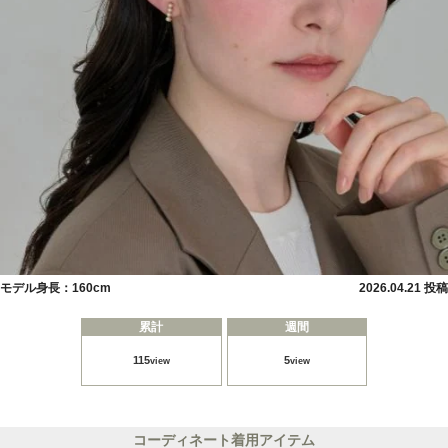
モデル身長：160cm
2026.04.21 投稿
累計
週間
115
5
view
view
コーディネート着用アイテム