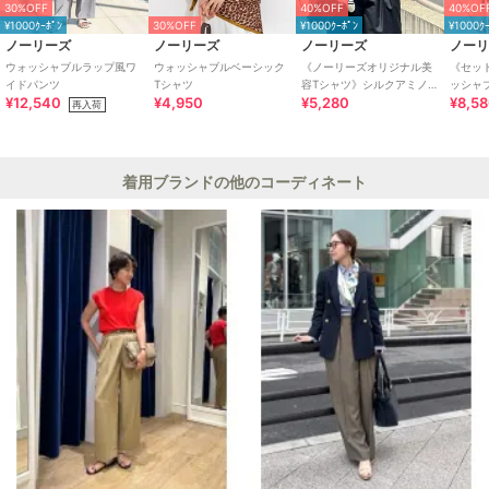
30%OFF
40%OFF
40%OF
¥1000ｸｰﾎﾟﾝ
30%OFF
¥1000ｸｰﾎﾟﾝ
¥1000ｸ
ノーリーズ
ノーリーズ
ノーリーズ
ノー
ウォッシャブルラップ風ワ
ウォッシャブルベーシック
《ノーリーズオリジナル美
《セッ
イドパンツ
Tシャツ
容Tシャツ》シルクアミノ
ッシャ
¥12,540
¥4,950
¥5,280
¥8,5
酸加工Ｔシャツ
Tブラ
再入荷
着用ブランドの他のコーディネート