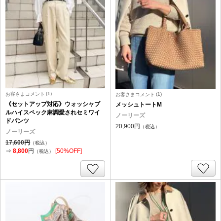
(1)
(1)
お客さまコメント
お客さまコメント
《セットアップ対応》ウォッシャブ
メッシュトートM
ルハイスペック麻調愛されセミワイ
ノーリーズ
ドパンツ
20,900円
（税込）
ノーリーズ
17,600円
（税込）
⇒
8,800
円
[50%OFF]
（税込）