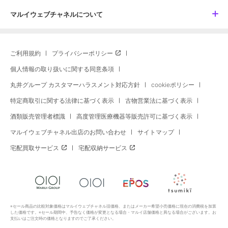
マルイウェブチャネルについて
ご利用規約
プライバシーポリシー
個人情報の取り扱いに関する同意条項
丸井グループ カスタマーハラスメント対応方針
cookieポリシー
特定商取引に関する法律に基づく表示
古物営業法に基づく表示
酒類販売管理者標識
高度管理医療機器等販売許可に基づく表示
マルイウェブチャネル出店のお問い合わせ
サイトマップ
宅配買取サービス
宅配収納サービス
※セール商品の比較対象価格はマルイウェブチャネル旧価格、またはメーカー希望小売価格に現在の消費税を加算
した価格です。※セール期間中、予告なく価格が変更となる場合・マルイ店舗価格と異なる場合がございます。お
支払いはご注文時の価格となりますのでご了承ください。