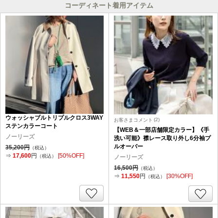
コーディネート着用アイテム
ウォッシャブルトリプルクロス3WAY
(2)
お客さまコメント
ステンカラーコート
【WEB＆一部店舗限定カラー】《手
ノーリーズ
洗い可能》襟レース取り外し6分袖プ
ルオーバー
35,200円
（税込）
⇒
17,600
円
[50%OFF]
（税込）
ノーリーズ
16,500円
（税込）
⇒
11,550
円
[30%OFF]
（税込）