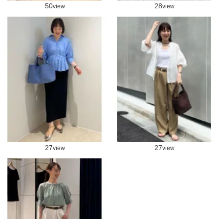
50
28
view
view
27
27
view
view