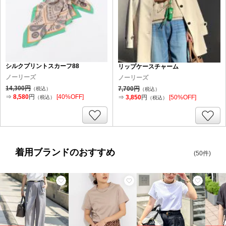
シルクプリントスカーフ88
リップケースチャーム
ノーリーズ
ノーリーズ
14,300円
7,700円
（税込）
（税込）
⇒
8,580
円
[40%OFF]
⇒
3,850
円
[50%OFF]
（税込）
（税込）
着用ブランドのおすすめ
(50件)