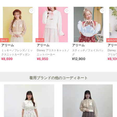
SALE
SALE
40%OF
アリーム
アリーム
アリーム
アリ
ミッキー／フレンズ／ミッ
Disney アリストキャット／
スティッチ／フェイスバッ
Disne
クスニットカーディガン
ニットパーカー
グ
フリル
¥8,699
¥6,950
¥12,900
¥8,10
着用ブランドの他のコーディネート