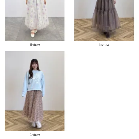
8
5
view
view
1
view