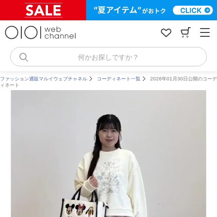
コ
ン
テ
ン
ツ
へ
何かお探しですか？
ス
キ
ファッション通販マルイウェブチャネル
コーディネート一覧
2026年01月30日公開のコーデ
ッ
ィネート
プ