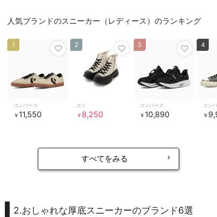
人気ブランドのスニーカー（レディース）のランキング
1
2
3
4
コンバース
エミ
コンバース
コン
11,550
8,250
10,890
9,
￥
￥
￥
￥
すべてをみる
2.おしゃれな厚底スニーカーのブランド6選