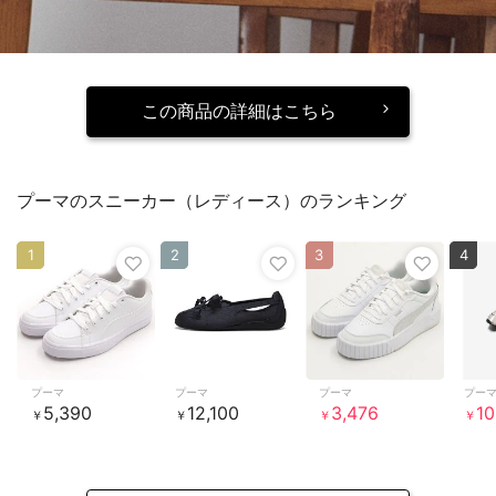
この商品の詳細はこちら
プーマのスニーカー（レディース）のランキング
1
2
3
4
プーマ
プーマ
プーマ
プー
5,390
12,100
3,476
10
￥
￥
￥
￥