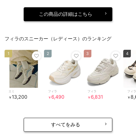
この商品の詳細はこちら
フィラのスニーカー（レディース）のランキング
1
2
3
4
エミ
フィラ
フィラ
フィ
13,200
6,490
6,831
8,
￥
￥
￥
￥
すべてをみる