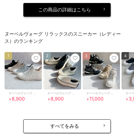
この商品の詳細はこちら
ヌーベルヴォーグ リラックスのスニーカー（レディー
ス）のランキング
1
2
3
4
ヌーベルヴォーグ リラックス
ヌーベルヴォーグ リラックス
ヌーベルヴォーグ リラックス
8,900
8,900
11,000
3,
￥
￥
￥
￥
すべてをみる