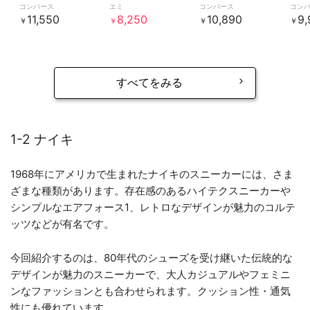
コンバース
エミ
コンバース
コン
11,550
8,250
10,890
9,
￥
￥
￥
￥
すべてをみる
1-2 ナイキ
1968年にアメリカで生まれたナイキのスニーカーには、さま
ざまな種類があります。存在感のあるハイテクスニーカーや
シンプルなエアフォース1、レトロなデザインが魅力のコルテ
ッツなどが有名です。
今回紹介するのは、80年代のシューズを受け継いた伝統的な
デザインが魅力のスニーカーで、大人カジュアルやフェミニ
ンなファッションとも合わせられます。クッション性・通気
性にも優れています。