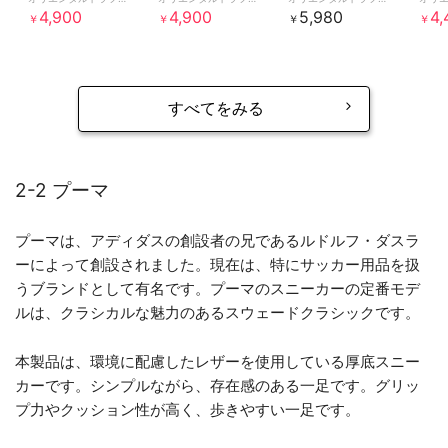
4,900
4,900
5,980
4,
￥
￥
￥
￥
すべてをみる
2-2 プーマ
プーマは、アディダスの創設者の兄であるルドルフ・ダスラ
ーによって創設されました。現在は、特にサッカー用品を扱
うブランドとして有名です。プーマのスニーカーの定番モデ
ルは、クラシカルな魅力のあるスウェードクラシックです。
本製品は、環境に配慮したレザーを使用している厚底スニー
カーです。シンプルながら、存在感のある一足です。グリッ
プ力やクッション性が高く、歩きやすい一足です。