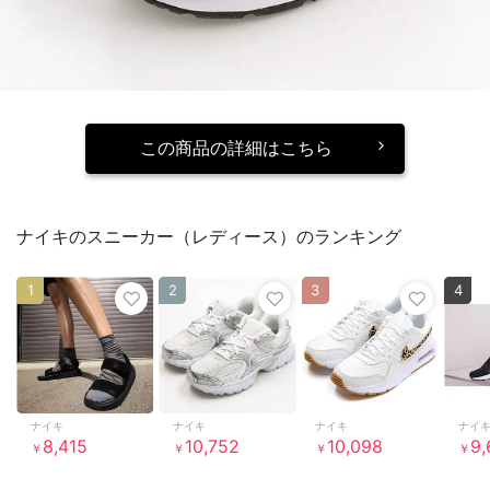
この商品の詳細はこちら
ナイキのスニーカー（レディース）のランキング
1
2
3
4
ナイキ
ナイキ
ナイキ
ナイ
8,415
10,752
10,098
9,
￥
￥
￥
￥