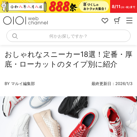
コ
ン
テ
ン
ツ
へ
何かお探しですか？
ス
キ
ッ
おしゃれなスニーカー18選！定番・厚
プ
底・ローカットのタイプ別に紹介
BY マルイ編集部
最終更新日：2026/1/3