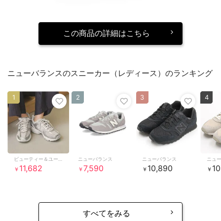
この商品の詳細はこちら
ニューバランスのスニーカー（レディース）のランキング
1
2
3
4
ビューティー＆ユース ユナイテッドアローズ
ニューバランス
ニューバランス
ニュ
11,682
7,590
10,890
10
￥
￥
￥
￥
すべてをみる