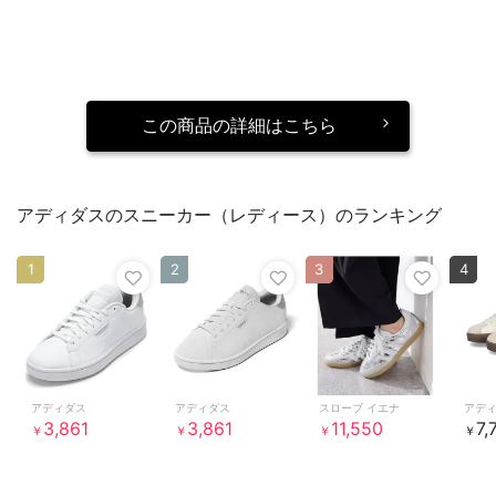
この商品の詳細はこちら
アディダスのスニーカー（レディース）のランキング
1
2
3
4
アディダス
アディダス
スローブ イエナ
アデ
3,861
3,861
11,550
7,
￥
￥
￥
￥