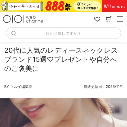
コ
ン
テ
ン
ツ
へ
何かお探しですか？
ス
キ
ッ
20代に人気のレディースネックレス
プ
ブランド15選♡プレゼントや自分へ
のご褒美に
BY マルイ編集部
最終更新日：2025/11/1