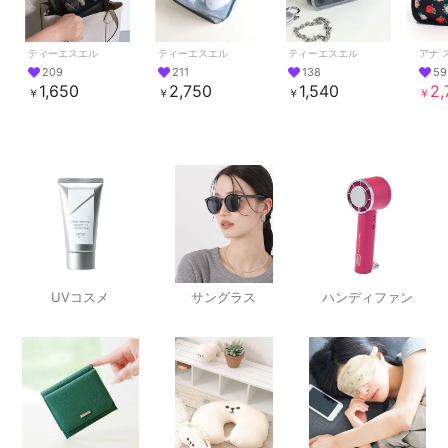
ティーエスエル
ティーエスエル
ティーエスエル
アナ 
209
211
138
59
1,650
2,750
1,540
2,
￥
￥
￥
￥
UVコスメ
サングラス
ハンディファン