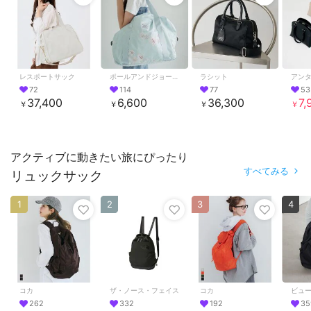
レスポートサック
ポールアンドジョーアクセソワ
ラシット
アン
72
114
77
53
37,400
6,600
36,300
7,
￥
￥
￥
￥
アクティブに動きたい旅にぴったり
すべてみる
リュックサック
1
2
3
4
コカ
ザ・ノース・フェイス
コカ
262
332
192
35