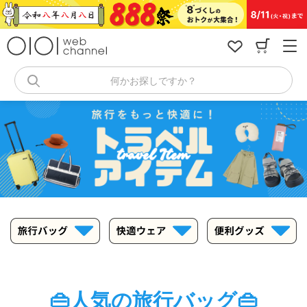
コ
ン
テ
ン
ツ
へ
何かお探しですか？
ス
キ
ッ
プ
👜人気の旅行バッグ👜