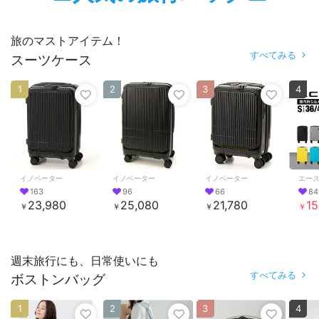
旅のマストアイテム！
すべてみる
スーツケース
1
2
3
4
イノベーター
イノベーター
イノベーター
エー
163
96
66
84
23,980
25,080
21,780
15
￥
￥
￥
￥
週末旅行にも、日常使いにも
すべてみる
ボストンバッグ
1
2
3
4