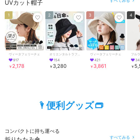
すべてみる
UVカット帽子
1
2
3
4
ヴィータフェリーチェ
オリエンタルトラフィック
ヴィータフェリーチェ
フル
917
154
421
34
2,178
3,280
3,861
5,
￥
￥
￥
￥
🌂便利グッズ👝
コンパクトに持ち運べる
すべてみる
折りたたみ傘