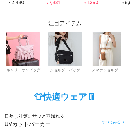
2,490
7,931
1,290
9,
￥
￥
￥
￥
注目アイテム
キャリーオンバッグ
ショルダーバッグ
スマホショルダー
👕快適ウェア👖
日差し対策にサッと羽織れる！
すべてみる
UVカットパーカー