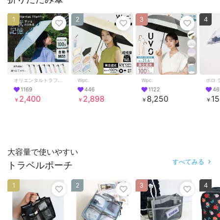
1
2
3
4
オリエンタルトラフィック
Wpc.
Wpc.
ポロ 
1169
446
1122
46
2,400
2,898
8,250
15
￥
￥
￥
￥
大容量で使いやすい
すべてみる
トラベルポーチ
1
2
3
4