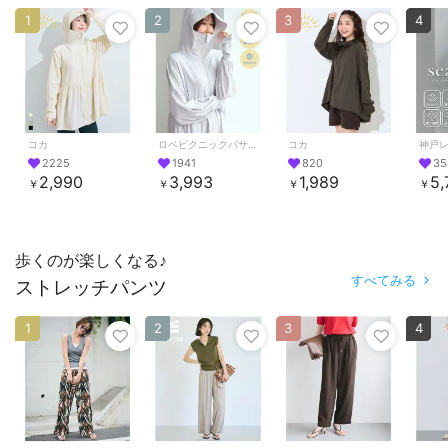
1
2
3
4
コカ
ロペピクニックパサージュ
コカ
神戸
2225
1941
820
35
2,990
3,993
1,989
5,
￥
￥
￥
￥
歩くのが楽しくなる♪
すべてみる
ストレッチパンツ
1
2
3
4