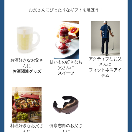
お父さんにぴったりなギフトを選ぼう！
アクティブなお父
お酒好きなお父さ
甘いもの好きなお
さんに
んに
父さんに
フィットネスアイ
お酒関連グッズ
スイーツ
テム
料理好きなお父さ
健康志向のお父さ
んに
んに