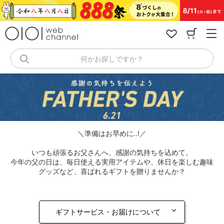
コ
ン
テ
ン
ツ
へ
何かお探しですか？
ス
キ
ッ
プ
＼準備はお早めに..!／
いつも頑張るお父さんへ、感謝の気持ちを込めて。
今年の父の日は、毎日使える実用アイテムや、休日を楽しむ趣味
グッズなど、喜ばれるギフトを贈りませんか？
ギフトサービス・お届けについて