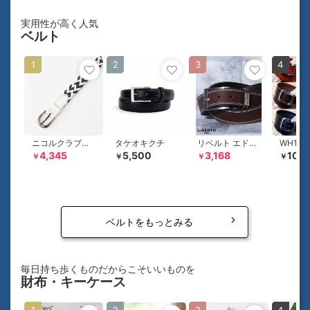
実用性が高く人気
ベルト
1
2
3
4
ニコルクラブフォーメン
タケオキクチ
リベルト エドウィン
WH195
4,345
5,500
3,168
10,4
￥
￥
￥
￥
ベルトをもっとみる
毎日持ち歩くものだからこそいいものを
財布・キーケース