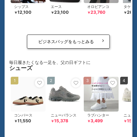
シップス
エース
オロビアンコ
タケオ
12,100
23,100
23,760
26,
￥
￥
￥
￥
ビジネスバッグをもっとみる
毎日履きたくなる一足を、父の日ギフトに
シューズ
1
2
3
4
コンバース
ニューバランス
ラブハンター
ニュー
11,550
15,378
3,499
15,3
￥
￥
￥
￥