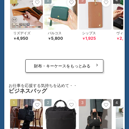
1
2
3
4
リズデイズ
バルコス
シップス
4,950
5,800
1,925
2,82
￥
￥
￥
￥
財布・キーケースをもっとみる
お仕事を応援する気持ちを込めて・・
ビジネスバッグ
1
2
3
4