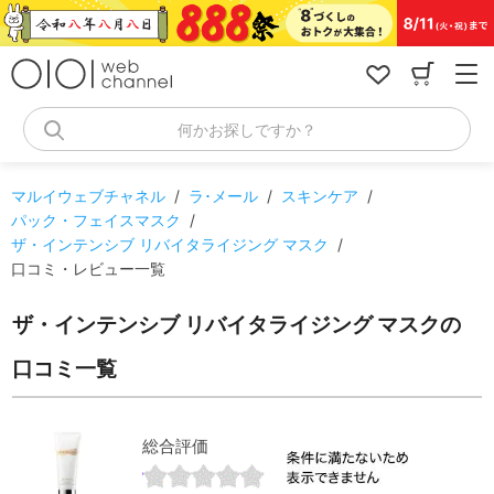
コ
ン
テ
ン
ツ
へ
何かお探しですか？
ス
キ
ッ
マルイウェブチャネル
/
ラ･メール
/
スキンケア
/
プ
パック・フェイスマスク
/
ザ・インテンシブ リバイタライジング マスク
/
口コミ・レビュー一覧
ザ・インテンシブ リバイタライジング マスクの
口コミ一覧
総合評価