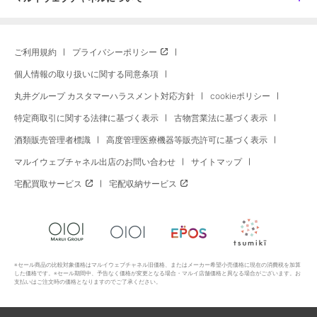
ご利用規約
プライバシーポリシー
個人情報の取り扱いに関する同意条項
丸井グループ カスタマーハラスメント対応方針
cookieポリシー
特定商取引に関する法律に基づく表示
古物営業法に基づく表示
酒類販売管理者標識
高度管理医療機器等販売許可に基づく表示
マルイウェブチャネル出店のお問い合わせ
サイトマップ
宅配買取サービス
宅配収納サービス
※セール商品の比較対象価格はマルイウェブチャネル旧価格、またはメーカー希望小売価格に現在の消費税を加算
した価格です。※セール期間中、予告なく価格が変更となる場合・マルイ店舗価格と異なる場合がございます。お
支払いはご注文時の価格となりますのでご了承ください。