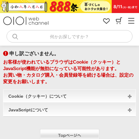
コ
ン
テ
ン
ツ
へ
何かお探しですか？
ス
キ
ッ
申し訳ございません。
プ
お客様が使われているブラウザはCookie（クッキー）と
JavaScript機能が無効になっている可能性があります。
お買い物・カタログ購入・会員登録等を続ける場合は、設定の
変更をお願いします。
Cookie（クッキー）について
JavaScriptについて