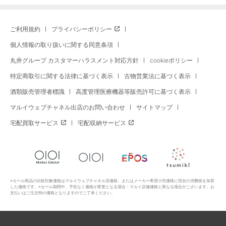
ご利用規約
プライバシーポリシー
個人情報の取り扱いに関する同意条項
丸井グループ カスタマーハラスメント対応方針
cookieポリシー
特定商取引に関する法律に基づく表示
古物営業法に基づく表示
酒類販売管理者標識
高度管理医療機器等販売許可に基づく表示
マルイウェブチャネル出店のお問い合わせ
サイトマップ
宅配買取サービス
宅配収納サービス
※セール商品の比較対象価格はマルイウェブチャネル旧価格、またはメーカー希望小売価格に現在の消費税を加算
した価格です。※セール期間中、予告なく価格が変更となる場合・マルイ店舗価格と異なる場合がございます。お
支払いはご注文時の価格となりますのでご了承ください。