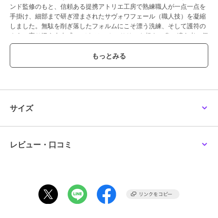
ンド監修のもと、信頼ある提携アトリエ工房で熟練職人が一点一点を
手掛け、細部まで研ぎ澄まされたサヴォワフェール（職人技）を凝縮
しました。無駄を削ぎ落したフォルムにこそ漂う洗練、そして護符の
ように寄り添う存在感──それはアクセサリーを超え、身に纏う者の個
性と信念を物語る現代のポータブル・アートです。
【チェーン無し】
【TOPのみ】
ブランド
アルテミスキングス
サイズ
ショップ
アルテミスキングス
商品カテゴリ
アクセサリー・ヘアアクセサリー
／
ネックレス・ペンダント
レビュー・口コミ
性別タイプ
メンズ
アクセサリー・ヘアアクセサリー
／
ネックレス・ペンダント
カラー
シルバー
サイズ
Ｆ
素材
シルバー925