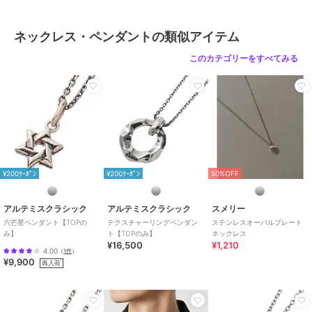
ネックレス・ペンダントの類似アイテム
このカテゴリーをすべてみる
¥200ｸｰﾎﾟﾝ
¥200ｸｰﾎﾟﾝ
50%OFF
アルテミスクラシック
アルテミスクラシック
スメリー
六芒星ペンダント【TOPの
テクスチャーリングペンダン
ステンレスオーバルプレート
み】
ト【TOPのみ】
ネックレス
¥16,500
¥1,210
4.00
（
1件
）
¥9,900
再入荷