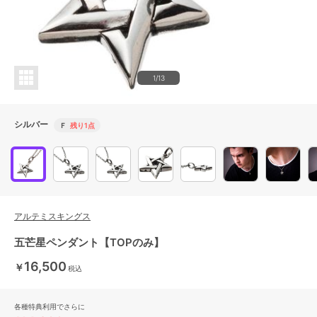
1/13
シルバー
Ｆ
残り1点
アルテミスキングス
五芒星ペンダント【TOPのみ】
16,500
￥
税込
各種特典利用でさらに