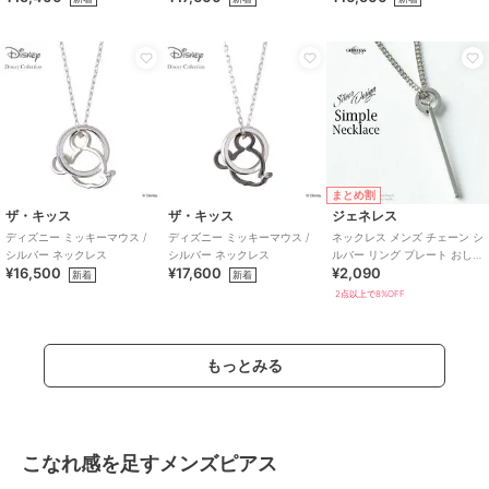
まとめ割
ザ・キッス
ザ・キッス
ジェネレス
ディズニー ミッキーマウス /
ディズニー ミッキーマウス /
ネックレス メンズ チェーン シ
シルバー ネックレス
シルバー ネックレス
ルバー リング プレート おしゃ
¥16,500
¥17,600
¥2,090
れ ギフト チェーンネックレス
新着
新着
2点以上で8%OFF
もっとみる
こなれ感を足すメンズピアス