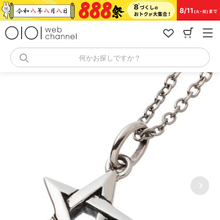
コ
ン
テ
ン
ツ
へ
何かお探しですか？
ス
キ
ッ
プ