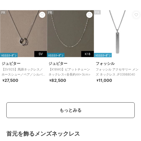
PR
PR
PR
¥888ｸｰﾎﾟﾝ
¥888ｸｰﾎﾟﾝ
¥888ｸｰﾎﾟﾝ
ジュピター
ジュピター
フォッシル
【SV925】馬蹄ネックレス／
【K18WG】ピアットチェーン
フォッシル アクセサリー メン
ホースシュー／ペア／シルバ
ネックレス<全長約44+3cm>
ズ ネックレス JF03988040
ー
27,500
82,500
11,000
¥
¥
¥
もっとみる
首元を飾るメンズネックレス