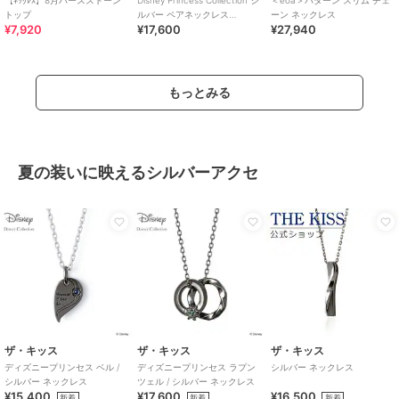
【ﾈｯｸﾚｽ】8月バースストーン
Disney Princess Collection シ
＜eoa＞パターン スリム チェ
トップ
ルバー ペアネックレス
ーン ネックレス
¥7,920
¥17,600
¥27,940
【Men's】
もっとみる
夏の装いに映えるシルバーアクセ
ザ・キッス
ザ・キッス
ザ・キッス
ディズニープリンセス ベル /
ディズニープリンセス ラプン
シルバー ネックレス
シルバー ネックレス
ツェル / シルバー ネックレス
¥15,400
¥17,600
¥16,500
新着
新着
新着