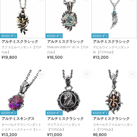
¥200ｸｰﾎﾟﾝ
¥200ｸｰﾎﾟﾝ
¥200ｸｰﾎﾟﾝ
アルテミスクラシック
アルテミスクラシック
アルテミスクラシック
ラファエルペンダント【TOP
ｳﾘｴﾙﾐｽﾃｨｯｸｸｵｰﾂﾍﾟﾝﾀﾞﾝﾄ【TOP
デビルウイングペンダント
のみ】
のみ】
BL【TOPのみ】
¥19,800
¥16,500
¥13,200
¥200ｸｰﾎﾟﾝ
¥200ｸｰﾎﾟﾝ
¥200ｸｰﾎﾟﾝ
アルテミスキングス
アルテミスクラシック
アルテミスクラシック
オーバルクラウンペンダント
マリアコインペンダント
スモールラファエルペンダン
ミスティッククォーツ【トッ
【TOPのみ】
ト【TOPのみ】
¥13,200
¥11,000
¥6,600
プのみ】