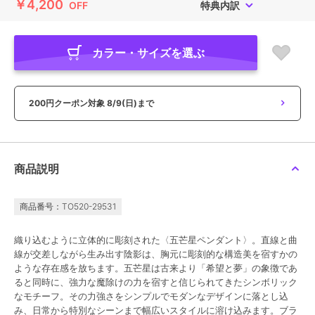
￥4,200
OFF
特典内訳
カラー・サイズを選ぶ
200円クーポン対象
8/9(日)まで
商品説明
商品番号：TO520-29531
織り込むように立体的に彫刻された〈五芒星ペンダント〉。直線と曲
線が交差しながら生み出す陰影は、胸元に彫刻的な構造美を宿すかの
ような存在感を放ちます。五芒星は古来より「希望と夢」の象徴であ
ると同時に、強力な魔除けの力を宿すと信じられてきたシンボリック
なモチーフ。その力強さをシンプルでモダンなデザインに落とし込
み、日常から特別なシーンまで幅広いスタイルに溶け込みます。ブラ