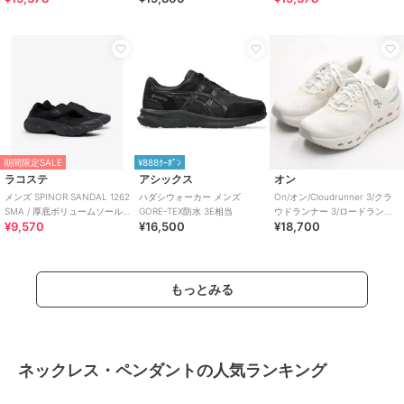
期間限定SALE
¥888ｸｰﾎﾟﾝ
ラコステ
アシックス
オン
メンズ SPINOR SANDAL 1262
ハダシウォーカー メンズ
On/オン/Cloudrunner 3/クラ
SMA / 厚底ボリュームソール
GORE-TEX防水 3E相当
ウドランナー 3/ロードランニ
¥9,570
¥16,500
¥18,700
ストラップスニーカー
ング
もっとみる
ネックレス・ペンダントの人気ランキング