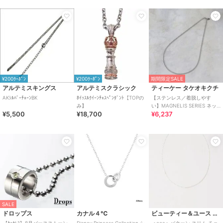
¥200ｸｰﾎﾟﾝ
¥200ｸｰﾎﾟﾝ
期間限定SALE
アルテミスキングス
アルテミスクラシック
ティーケー タケオキクチ
AKｼﾙﾊﾞｰﾁｪｰﾝBK
ﾎｲｯｽﾙｸｲｰﾝﾁｪｽﾍﾟﾝﾀﾞﾝﾄ【TOPの
【ステンレス／着脱しやす
み】
い】MAGNELIS SERIES ネッ
¥5,500
¥18,700
¥6,237
クレス
SALE
ドロップス
カナル４℃
ビューティー＆ユース ユナイテッドアローズ