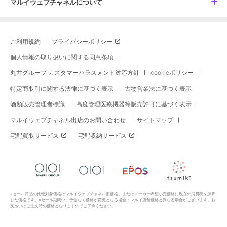
マルイウェブチャネルについて
ご利用規約
プライバシーポリシー
個人情報の取り扱いに関する同意条項
丸井グループ カスタマーハラスメント対応方針
cookieポリシー
特定商取引に関する法律に基づく表示
古物営業法に基づく表示
酒類販売管理者標識
高度管理医療機器等販売許可に基づく表示
マルイウェブチャネル出店のお問い合わせ
サイトマップ
宅配買取サービス
宅配収納サービス
※セール商品の比較対象価格はマルイウェブチャネル旧価格、またはメーカー希望小売価格に現在の消費税を加算
した価格です。※セール期間中、予告なく価格が変更となる場合・マルイ店舗価格と異なる場合がございます。お
支払いはご注文時の価格となりますのでご了承ください。