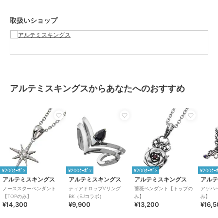
商品のお取り扱い方法
取扱いショップ
特徴
アクセサリー・ヘアアクセサリー
シルバー系
/
その他モチーフアク
セ
/
シルバー925
/
パーティー・
結婚式・二次会
ネックレス・ペンダント
シルバー系
/
その他モチーフアク
アルテミスキングスからあなたへのおすすめ
セ
/
シルバー925
/
パーティー・
結婚式・二次会
¥200ｸｰﾎﾟﾝ
¥200ｸｰﾎﾟﾝ
¥200ｸｰﾎﾟﾝ
¥200ｸｰ
アルテミスキングス
アルテミスキングス
アルテミスキングス
アル
ノーススターペンダント
ティアドロップVリング
薔薇ペンダント【トップの
アゲハ
【TOPのみ】
BK（EJコラボ）
み】
み】
¥14,300
¥9,900
¥13,200
¥16,