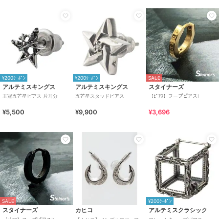
¥200ｸｰﾎﾟﾝ
¥200ｸｰﾎﾟﾝ
SALE
アルテミスキングス
アルテミスキングス
スタイナーズ
王冠五芒星ピアス 片耳分
五芒星スタッドピアス
【ﾋﾟｱｽ】フープピアスI
¥5,500
¥9,900
¥3,696
SALE
¥200ｸｰﾎﾟﾝ
スタイナーズ
カヒコ
アルテミスクラシック