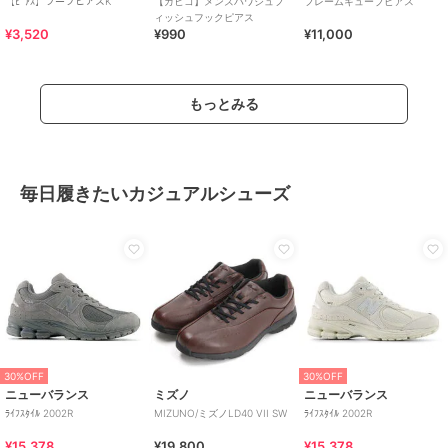
【ﾋﾟｱｽ】フープピアスK
【カヒコ】メンズハワジュフ
フレームキューブピアス
ィッシュフックピアス
¥3,520
¥990
¥11,000
もっとみる
毎日履きたいカジュアルシューズ
30%OFF
30%OFF
ニューバランス
ミズノ
ニューバランス
ﾗｲﾌｽﾀｲﾙ 2002R
MIZUNO/ミズノLD40 VII SW
ﾗｲﾌｽﾀｲﾙ 2002R
¥15,378
¥19,800
¥15,378