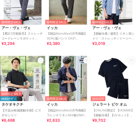
期間限定SALE
期間限定SALE
期間限定SALE
アー・ヴェ・ヴェ
イッカ
アー・ヴェ・ヴェ
【累計3万枚販売】ストレッチ
【雑誌MonoMax5月号掲載】
【接触冷感 / 速乾】リネン混シ
コードレーン５ポケット
GOKU楽パンツ EASY
ャツ〈ストレッチ / イージーケ
¥3,294
¥3,380
¥3,019
SOUKAIベーシックアンクルパ
STRETCH 冷感アンクル【接触
ア / 洗濯機で洗える〉
ンツ【接触冷感/
冷感】
期間限定SALE
¥888ｸｰﾎﾟﾝ
期間限定SALE
30%OFF
タケオキクチ
イッカ
ジェラート ピケ オム
【汗染み軽減接触冷感】ビズ
【雑誌MonoMax5月号掲載】
【ONLINE限定】【HOMME】
ポロシャツ
フレンチリネンMIX袖2WAYシ
【接触冷感】【UVカット】パ
¥6,468
¥2,633
¥9,702
ャツ【接触冷感】「小泉孝太
イルワンポイントロゴ刺繍プ
郎さん着用
ルオーバー&ハーフパンツセ