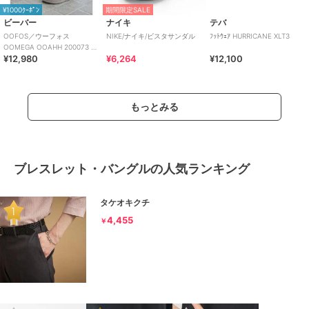
¥1000ｸｰﾎﾟﾝ
期間限定SALE
ビーバー
ナイキ
テバ
OOFOS／ウーフォス
NIKE/ナイキ/ビスタサンダル
ﾌｯﾄｳｪｱ HURRICANE XLT3
OOMEGA OOAHH 200073 リ
¥12,980
¥6,264
¥12,100
カバリーサンダル 厚底
もっとみる
ブレスレット・バングルの人気ランキング
タケオキクチ
4,455
￥