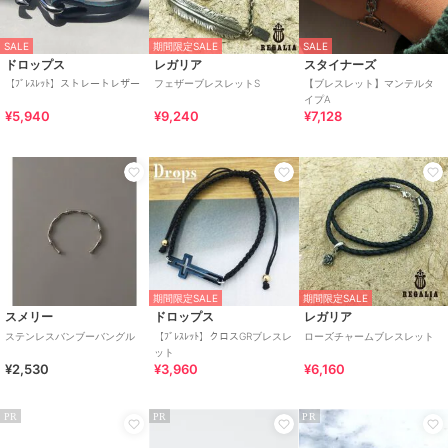
SALE
期間限定SALE
SALE
ドロップス
レガリア
スタイナーズ
【ﾌﾞﾚｽﾚｯﾄ】ストレートレザー
フェザーブレスレットS
【ブレスレット】マンテルタ
イプA
¥5,940
¥9,240
¥7,128
期間限定SALE
期間限定SALE
スメリー
ドロップス
レガリア
ステンレスバンブーバングル
【ﾌﾞﾚｽﾚｯﾄ】クロスGRブレスレ
ローズチャームブレスレット
ット
¥2,530
¥3,960
¥6,160
PR
PR
PR