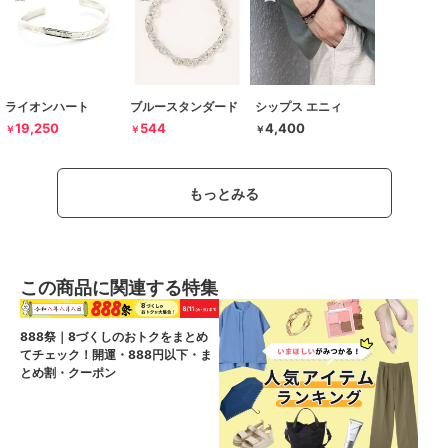
ライオンハート
ブルースタンダード
シップス エニィ
19,250
544
4,400
￥
￥
￥
もっとみる
この商品に関連する特集
888祭｜8づくしのおトクをまとめ
てチェック！開運・888円以下・ま
とめ割・クーポン