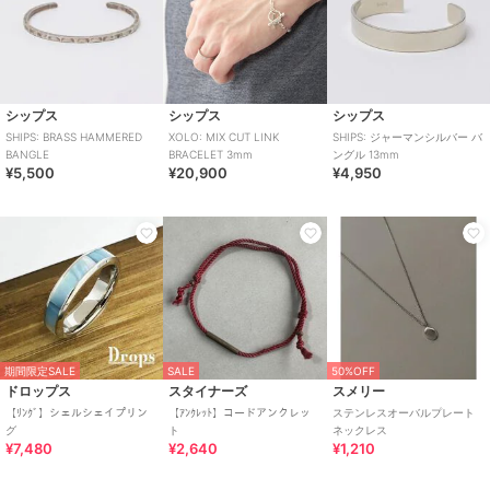
シップス
シップス
シップス
SHIPS: BRASS HAMMERED
XOLO: MIX CUT LINK
SHIPS: ジャーマンシルバー バ
BANGLE
BRACELET 3mm
ングル 13mm
¥5,500
¥20,900
¥4,950
期間限定SALE
SALE
50%OFF
ドロップス
スタイナーズ
スメリー
【ﾘﾝｸﾞ】シェルシェイプリン
【ｱﾝｸﾚｯﾄ】コードアンクレッ
ステンレスオーバルプレート
グ
ト
ネックレス
¥7,480
¥2,640
¥1,210