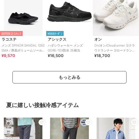
期間限定SALE
¥888ｸｰﾎﾟﾝ
ラコステ
アシックス
オン
メンズ SPINOR SANDAL 1262
ハダシウォーカー メンズ
On/オン/Cloudrunner 3/クラ
SMA / 厚底ボリュームソール
GORE-TEX防水 3E相当
ウドランナー 3/ロードランニ
¥9,570
¥16,500
¥18,700
ストラップスニーカー
ング
もっとみる
夏に嬉しい接触冷感アイテム