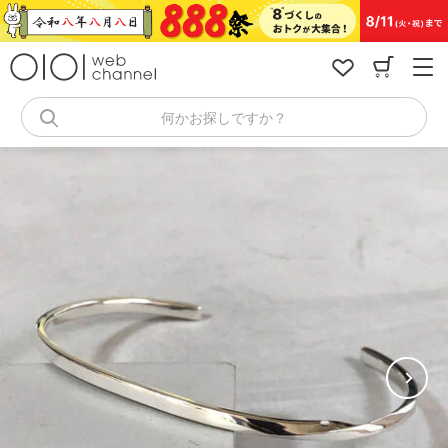
コ
ン
テ
ン
ツ
へ
何かお探しですか？
ス
キ
ッ
プ