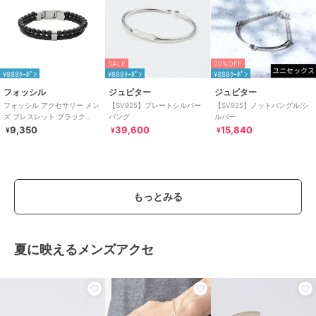
SALE
20%OFF
¥888ｸｰﾎﾟﾝ
¥888ｸｰﾎﾟﾝ
¥888ｸｰﾎﾟﾝ
フォッシル
ジュピター
ジュピター
フォッシル アクセサリー メン
【SV925】プレートシルバー
【SV925】ノットバングル/シ
ズ ブレスレット ブラック
バング
ルバー
JF02763040
9,350
39,600
15,840
¥
¥
¥
もっとみる
夏に映えるメンズアクセ