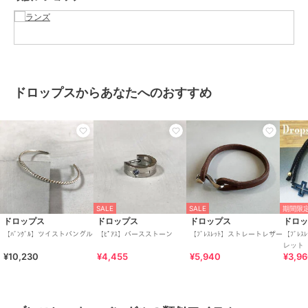
ご調整の際はご注意ください。
[型番:SDXB-02]
[バングル シンプル シルバー シルバー925 Ag 細身 プレゼ
ント 誕生日]
ドロップスからあなたへのおすすめ
この商品は無料ギフトサービスの対象商品です
>>無料ギフトサービスについての詳細はこちら
ブランド
ドロップス
ショップ
ランズ
商品カテゴリ
アクセサリー・ヘアアクセサリー
SALE
SALE
期間限定
／
ブレスレット・バングル
ドロップス
ドロップス
ドロップス
ドロ
【ﾊﾞﾝｸﾞﾙ】ツイストバングル
【ﾋﾟｱｽ】バースストーン
【ﾌﾞﾚｽﾚｯﾄ】ストレートレザー
【ﾌﾞﾚ
性別タイプ
メンズ
レット
アクセサリー・ヘアアクセサリー
¥10,230
¥4,455
¥5,940
¥3,9
／
ブレスレット・バングル
カラー
ミックス
サイズ
フリーサイズ