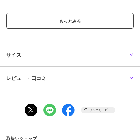
・silver925（シルバー）について
弊社のシルバー製品は全て純度92.5％のsilver925を使用していま
す。
温泉や大気中の硫化物に反応して黒く変色を起こしますが、錆ではあ
りませんのでその際は専用の布で磨いてください。
金属の中でも比較的柔らかいので、硬いものにぶつけたり衝撃を与え
ることでキズや破損の原因になります。
サイズ
【Ag collection】
Ag（アルギュロス）コレクションはsilver925を存分に楽しんでいた
だけるようにコーティングは一切せず、
silver925の特徴である「柔らかさ」に注目し打ったり、捻ったり、摘
レビュー・口コミ
まんだりしてデザインを施しました。
また長く愛用していただけるよう味が出やすくするため燻しなどの加
工も行っておりません。
美しい白銀の輝きを是非とも体感してください。
-----------------------------------------------
※こちらの商品は微調整が可能です。
繊細な素材になります為、強く曲げたり閉めたりすると破損の原因
取扱いショップ
となります。