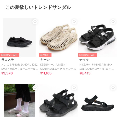
この夏欲しいトレンドサンダル
期間限定SALE
30%OFF
期間限定SALE
ラコステ
キーン
ナイキ
メンズ SPINOR SANDAL 1262
KEEN/キーン/UNEEK
NIKE/ナイキ/NIKE AIR MAX
SMA / 厚底ボリュームソール
CANVAS/ユニーク キャンバス
SOL SANDAL/ナイキ エア マ
¥9,570
¥11,165
¥8,415
ストラップスニーカー
ックス ソル