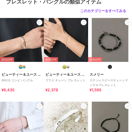
ブレスレット・バングルの類似アイテム
素材
シルバー925
このカテゴリーをすべてみる
商品のお取り扱い方法
特徴
アクセサリー・ヘアアクセサリー
シルバー925
ブレスレット・バングル
シルバー925
35%OFF
40%OFF
50%OFF
ビューティー＆ユース ユナイテッドアローズ
ビューティー＆ユース ユナイテッドアローズ
スメリー
BRASS コンビ バングル
ブラス チェーン ブレスレット
ステンレスビーズチェーンマ
ンテルブレスレット
¥6,435
¥2,376
¥1,595