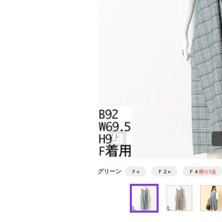
グリーン
Ｆ
×
Ｆ２
×
Ｆ４
残り1点