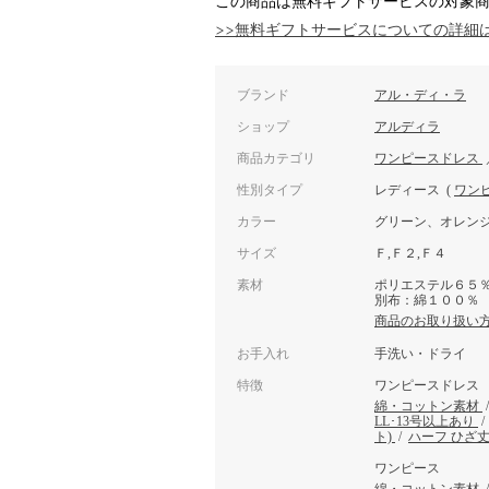
この商品は無料ギフトサービスの対象
>>無料ギフトサービスについての詳細
ブランド
アル・ディ・ラ
ショップ
アルディラ
商品カテゴリ
ワンピースドレス
性別タイプ
レディース
(
ワン
カラー
グリーン、オレン
サイズ
Ｆ,Ｆ２,Ｆ４
素材
ポリエステル６５
別布：綿１００％
商品のお取り扱い
お手入れ
手洗い・ドライ
特徴
ワンピースドレス
綿・コットン素材
LL･13号以上あり
ト)
/
ハーフ ひざ
ワンピース
綿・コットン素材