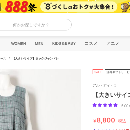
何かお探しですか？
コスメ
アニメ
KIDS＆BABY
WOMEN
MEN
ピース
/
【大きいサイズ】タックジャンドレ
SALE
無料ギフトサービ
アル・ディ・ラ
【大きいサイ
5.00 
8,800
￥
税込