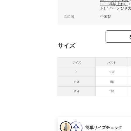
LL･13号以上あり
ト)
/
ハーフ ひざ
原産国
中国製
サイズ
サイズ
バスト
Ｆ
106
Ｆ２
118
Ｆ４
130
簡単サイズチェック