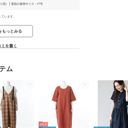
り型）
普段の着用サイズ：17号
しています。
をもっとみる
コミを書く
テム
SALE