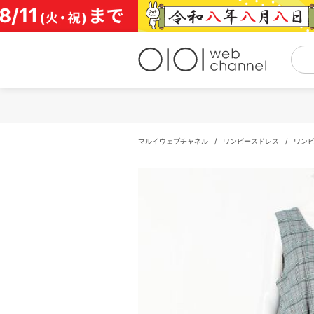
コ
ン
テ
ン
ツ
へ
ス
キ
ッ
プ
マルイウェブチャネル
/
ワンピースドレス
/
ワン