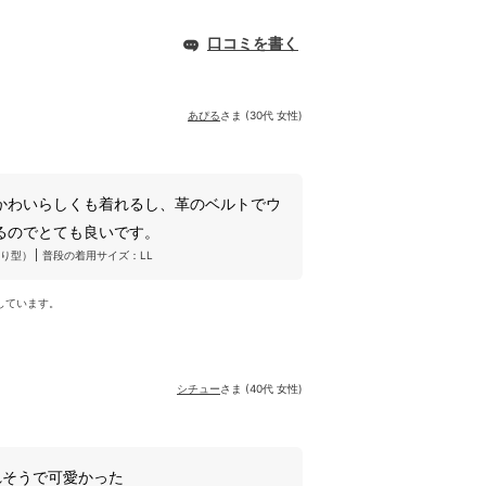
口コミを書く
あぴる
さま (30代 女性)
かわいらしくも着れるし、革のベルトでウ
るのでとても良いです。
り型）
普段の着用サイズ：LL
しています。
シチュー
さま (40代 女性)
れそうで可愛かった