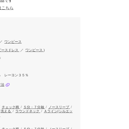
商品です
はこちら
／
ワンピース
ピースドレス
／
ワンピース
)
ジ
％ レーヨン３５％
方法
/
チェック柄
/
５分・７分袖
/
ノースリーブ
/
/
洗える
/
ラウンドネック
/
Ａライン(シルエッ
丈
/
チェック柄
/
５分・７分袖
/
ノースリーブ
/