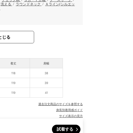
/
洗える
/
ラウンドネック
/
Ａライン(シルエッ
丈
とじる
着丈
肩幅
118
38
119
39
119
41
過去注文商品のサイズを参照する
身長別着用感ガイド
サイズ表示の見方
試着する