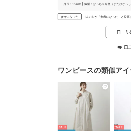
身長：164cm
体型：ぽっちゃり型（またはがっし
参考になった
1人の方が「参考になった」と投票
口コミ
口
ワンピースの類似アイ
SALE
SALE