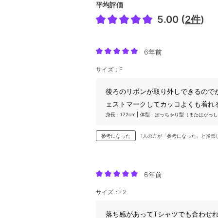
平均評価
5.00 (
2件
)
6年前
サイズ：F
後ろのリボンが取り外しできるので
ェストマークしてカッコよくも着れ
身長：172cm
体型：ぽっちゃり型（またはがっし
参考になった
1人の方が「参考になった」と投票
6年前
サイズ：F2
落ち感があってTシャツでも合わせ