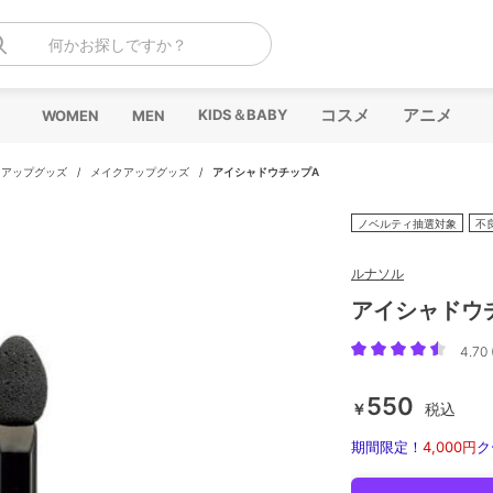
何かお探しですか？
コスメ
アニメ
KIDS＆BABY
WOMEN
MEN
クアップグッズ
/
メイクアップグッズ
/
アイシャドウチップA
ノベルティ抽選対象
不
ルナソル
アイシャドウ
4.70 
550
￥
税込
期間限定！
4,000円
ク