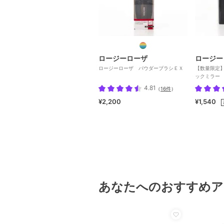
ロージーローザ
ロージー
ロージーローザ パウダーブラシＥＸ
【数量限定
ックミラー 
4.81
（
16件
）
¥2,200
¥1,540
あなたへのおすすめア