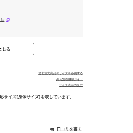
方法
とじる
過去注文商品のサイズを参照する
身長別着用感ガイド
サイズ表示の見方
対応サイズ[身体サイズ]を表しています。
口コミを書く