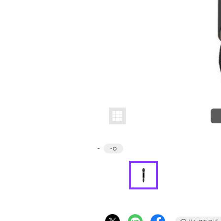
-
-
○