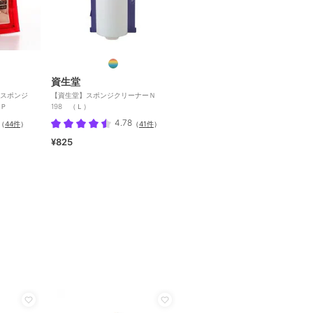
資生堂
スポンジ
【資生堂】スポンジクリーナーＮ
Ｐ
198 （Ｌ）
4.78
（
44件
）
（
41件
）
¥825