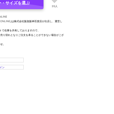
ー・サイズを選ぶ
35人
NLINE
UTY ONLINE｣は株式会社阪急阪神百貨店が出店し、運営し
トで在庫を共有しておりますので、
、売り切れとなりご注文を承ることができない場合がござ
ませ。