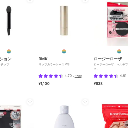
ション
RMK
ロージーローザ
ウチップ
リップカラーケース WS
ロージーローザ マルチフ
２P
4.70
4.61
（
37件
）
¥1,100
¥638