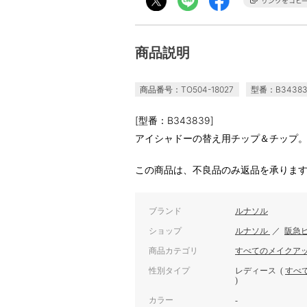
商品説明
商品番号：TO504-18027
型番：B34383
[型番：B343839]
アイシャドーの替え用チップ＆チップ。
この商品は、不良品のみ返品を承りま
ブランド
ルナソル
ショップ
ルナソル
／
阪急
商品カテゴリ
すべてのメイクア
性別タイプ
レディース
(
すべ
)
カラー
-