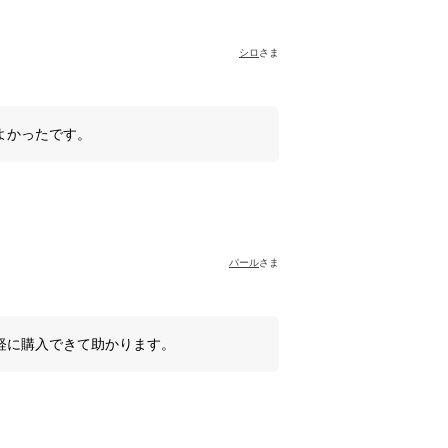
シロ
さま
よかったです。
パール
さま
軽に購入できて助かります。