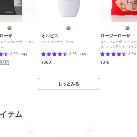
ローザ
オルビス
ロージーローザ
】ロージーローザ リアル
パフクリーナー 80mL
ロージーローザ バリュー
LL
Ｎ ハウス型タイプＳ３０
4.50
4.56
4.54
（
8件
）
（
41件
）
¥660
¥616
再入荷
もっとみる
イテム