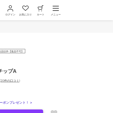
ログイン
お気に入り
カート
メニュー
良品以外【返品不可】
チップA
(
20件の口コミ
)
ーポンプレゼント！ >