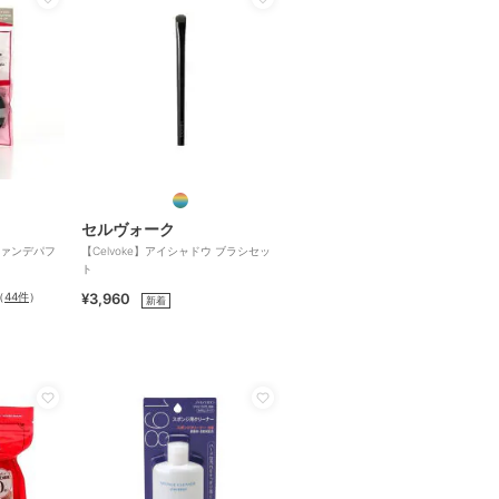
セルヴォーク
ァンデパフ
【Celvoke】アイシャドウ ブラシセッ
ト
（
44件
）
¥3,960
新着