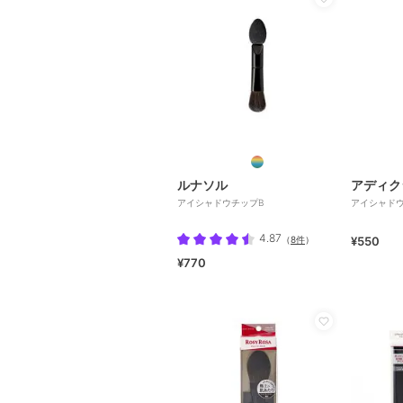
ルナソル
アディク
アイシャドウチップB
アイシャド
4.87
（
8件
）
¥550
¥770