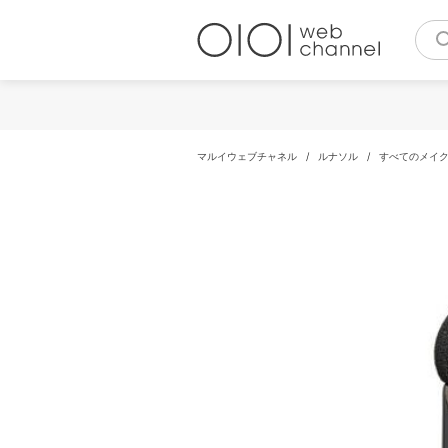
コ
ン
テ
ン
ツ
へ
ス
キ
マルイウェブチャネル
/
ルナソル
/
すべてのメイ
ッ
プ