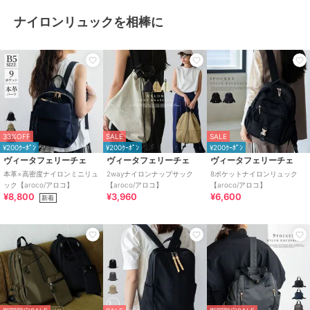
ナイロンリュックを相棒に
33%OFF
SALE
SALE
¥200ｸｰﾎﾟﾝ
¥200ｸｰﾎﾟﾝ
¥200ｸｰﾎﾟﾝ
ヴィータフェリーチェ
ヴィータフェリーチェ
ヴィータフェリーチェ
本革×高密度ナイロンミニリュ
2wayナイロンナップサック
8ポケットナイロンリュック
ック【aroco/アロコ】
【aroco/アロコ】
【aroco/アロコ】
¥8,800
¥3,960
¥6,600
新着