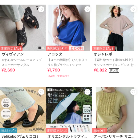
期間限定SALE
まとめ割
期間限定SALE
期間限定SALE
ヴィヴィアン
アロッタ
オシャレボ
やわらかソールレースアップ
【４つの機能付】ひんやりフ
【紫外線カット率99％以上】
スニーカーサンダル
リル袖ブラウスＴシャツ
ラッシュガード×レギンス 付
¥2,690
¥1,790
¥6,822
き タンキニ
再入荷
3点以上で10%OFF
¥888ｸｰﾎﾟﾝ
期間限定SALE
35%OFF
velikoko(ヴェリココ）
オリエンタルトラフィック
アーバンリサーチ サニーレーベル