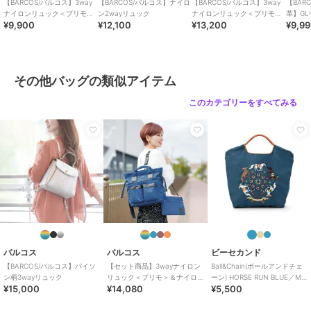
【BARCOS/バルコス】3way
【BARCOS/バルコス】ナイロ
【BARCOS/バルコス】3way
【BAR
ナイロンリュック＜プリモミ
ン2wayリュック
ナイロンリュック＜プリモグ
革】G
¥9,900
¥12,100
¥13,200
¥9,9
ニ＞
ランデ＞
ザーコ
ロ ベル
その他バッグの類似アイテム
このカテゴリーをすべてみる
バルコス
バルコス
ビーセカンド
【BARCOS/バルコス】パイソ
【セット商品】3wayナイロン
Ball&Chain(ボールアンドチェ
ン柄3wayリュック
リュック＜プリモ＞＆ナイロ
ーン) HORSE RUN BLUE／M
¥15,000
¥14,080
¥5,500
ンサコッシュ
サイズ