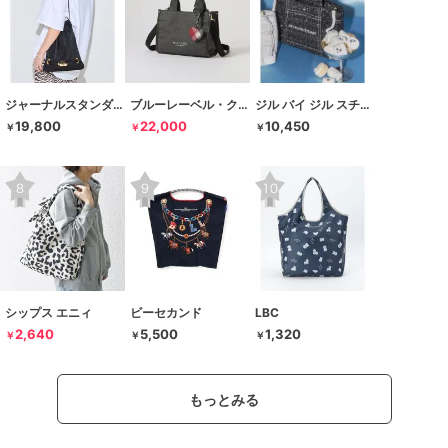
ジャーナルスタンダード レサージュ
ブルーレーベル・クレストブリッジ
ジル バイ ジル スチュアート
19,800
22,000
10,450
￥
￥
￥
シップス エニィ
ビーセカンド
LBC
2,640
5,500
1,320
￥
￥
￥
もっとみる