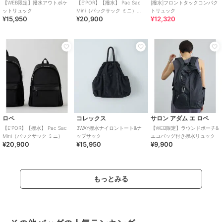
【WEB限定】撥水アウトポケ
【E'POR】【撥水】 Pac Sac
[撥水]フロントタックコンパク
ットリュック
Mini（パックサック ミニ）
トリュック
¥15,950
¥20,900
¥12,320
【26AW/新型】/一部WEB
ロペ
コレックス
サロン アダム エ ロペ
【E'POR】【撥水】 Pac Sac
3WAY撥水ナイロントート&ナ
【WEB限定】ラウンドポーチ&
Mini（パックサック ミニ）
ップサック
エコバッグ付き撥水リュック
¥20,900
¥15,950
¥9,900
もっとみる