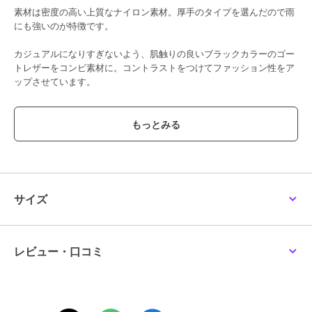
素材は密度の高い上質なナイロン素材。厚手のタイプを選んだので雨
にも強いのが特徴です。
カジュアルになりすぎないよう、肌触りの良いブラックカラーのゴー
トレザーをコンビ素材に。コントラストをつけてファッション性をア
ップさせています。
ハンドバッグ、ショルダーバッグ、リュックと3通りで持てるのが最
大のポイント。
いつでもどこでも大活躍間違いなしのバッグです。
[型番:BTV037]
サイズ
この商品は無料ギフトサービスの対象商品です
>>無料ギフトサービスについての詳細はこちら
レビュー・口コミ
ブランド
バルコス
ショップ
バルコス
商品カテゴリ
バッグ
／
その他バッグ