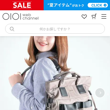
コ
ン
テ
ン
ツ
へ
何かお探しですか？
ス
キ
ッ
プ