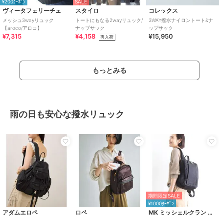
¥200ｸｰﾎﾟﾝ
SALE
ヴィータフェリーチェ
スタイロ
コレックス
メッシュ3wayリュック
トートにもなる2wayリュック/
3WAY撥水ナイロントート&ナ
【aroco/アロコ】
ナップサック
ップサック
¥7,315
¥4,158
¥15,950
再入荷
もっとみる
雨の日も安心な撥水リュック
期間限定SALE
¥1000ｸｰﾎﾟﾝ
アダムエロペ
ロペ
MK ミッシェルクラン バッグ