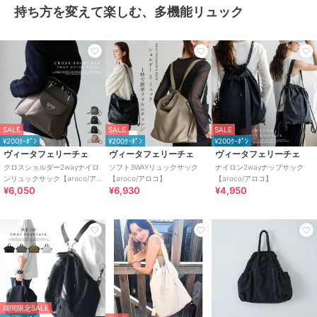
持ち方を変えて楽しむ、多機能リュック
SALE
SALE
SALE
¥200ｸｰﾎﾟﾝ
¥200ｸｰﾎﾟﾝ
¥200ｸｰﾎﾟﾝ
ヴィータフェリーチェ
ヴィータフェリーチェ
ヴィータフェリーチェ
クロスショルダー2wayナイロ
ソフト3WAYリュックサック
ナイロン2wayナップサック
ンリュックサック【aroco/ア
【aroco/アロコ】
【aroco/アロコ】
¥6,050
¥6,930
¥4,950
ロコ】
期間限定SALE