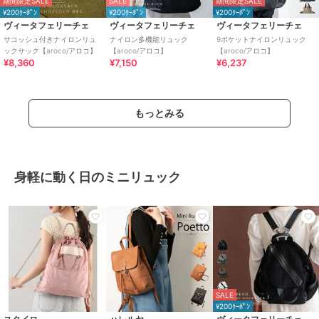
期間限定SALE
SALE
期間限定SALE
¥200ｸｰﾎﾟﾝ
¥200ｸｰﾎﾟﾝ
¥200ｸｰﾎﾟﾝ
ヴィータフェリーチェ
ヴィータフェリーチェ
ヴィータフェリーチェ
サコッシュ付きナイロンリュ
ナイロン多機能リュック
9ポケットナイロンリュック
ックサック【aroco/アロコ】
【aroco/アロコ】
【aroco/アロコ】
¥8,360
¥7,150
¥6,237
もっとみる
身軽に動く日のミニリュック
SALE
¥200ｸｰﾎﾟﾝ