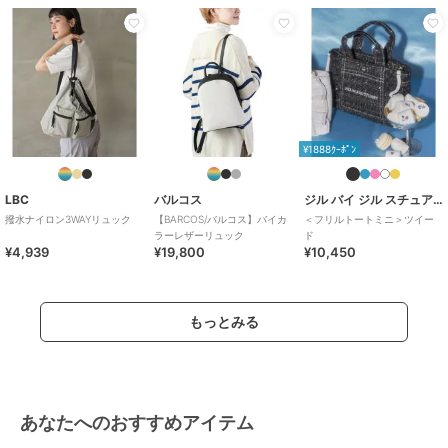
¥1888ｸｰﾎﾟﾝ
LBC
バルコス
ジル バイ ジル スチュアート
撥水ナイロン3WAYリュック
【BARCOS/バルコス】バイカ
＜フリルトートミニ＞ツイー
ラーレザーリュック
ド
¥4,939
¥19,800
¥10,450
もっとみる
あなたへのおすすめアイテム