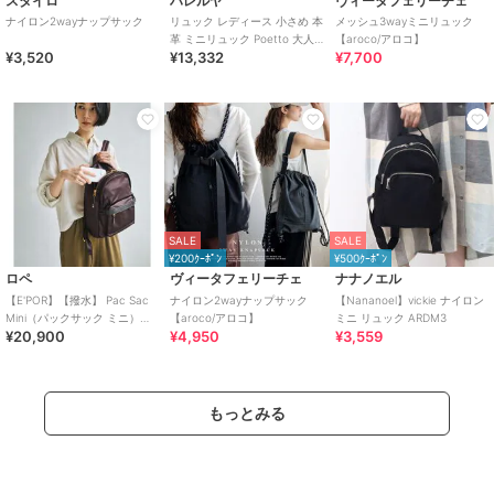
スタイロ
ハレルヤ
ヴィータフェリーチェ
ナイロン2wayナップサック
リュック レディース 小さめ 本
メッシュ3wayミニリュック
革 ミニリュック Poetto 大人
【aroco/アロコ】
¥3,520
¥13,332
¥7,700
バッグ シンプル ミニ
SALE
SALE
¥200ｸｰﾎﾟﾝ
¥500ｸｰﾎﾟﾝ
ロペ
ヴィータフェリーチェ
ナナノエル
【E'POR】【撥水】 Pac Sac
ナイロン2wayナップサック
【Nananoel】vickie ナイロン
Mini（パックサック ミニ）
【aroco/アロコ】
ミニ リュック ARDM3
¥20,900
¥4,950
¥3,559
【26AW/新型】/一部WEB
もっとみる