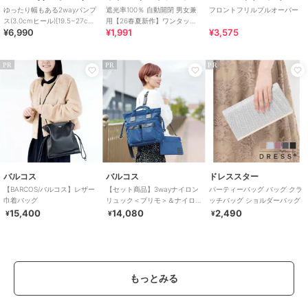
ゆったり幅もある2wayパンプ
遮光率100％ 自動開閉 男女兼
フロントフリルプルオーバー
ス(3.0cmヒール)[19.5~27cm]
用【26春夏新作】ワンタッチ
¥6,990
¥1,991
¥3,575
ラクチンきれいシューズ
晴雨兼用 折りたたみ傘 /G-
0601
PR
PR
PR
バルコス
バルコス
ドレススター
【BARCOS/バルコス】レザー
【セット商品】3wayナイロン
パーティーバッグ バッグ クラ
巾着バッグ
リュック＜プリモ＞＆ナイロ
ッチバッグ ショルダーバッグ
ンサコッシュ
15,400
14,080
2,490
¥
¥
¥
もっとみる