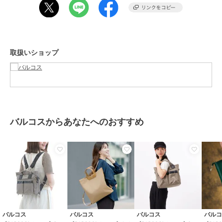
性別タイプ
レディース
バッグ
／
その他バッグ
カラー
ピンク、レッド、オレンジ、ネイ
ビー
取扱いショップ
サイズ
**
素材
本体：ナイロン 付属：山羊革
商品のお取り扱い方法
特徴
バッグ
本革
/
ナイロン
/
大(幅31～45cm
バルコスからあなたへのおすすめ
以下)
/
ファスナー式
/
その他出
し入れ
/
ライフスタイル
/
Ａ４
収納可
/
2WAY以上
その他バッグ
本革
/
ナイロン
/
大(幅31～45cm
以下)
/
ファスナー式
/
その他出
し入れ
/
ライフスタイル
/
Ａ４
収納可
/
2WAY以上
バルコス
バルコス
バルコス
バル