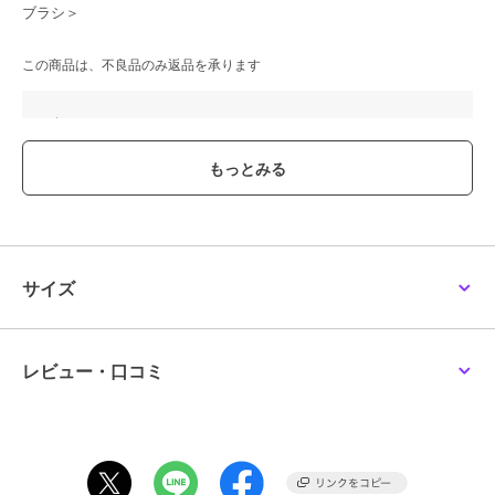
ブラシ＞
この商品は、不良品のみ返品を承ります
ブランド
ルナソル
ショップ
ルナソル
／
阪急ビューティーオ
ンライン
商品カテゴリ
すべてのメイクアップグッズ
／
メイクアップグッズ
性別タイプ
レディース
サイズ
すべてのメイクアップグッズ
／
メイクアップグッズ
カラー
-
レビュー・口コミ
サイズ
-
素材
-
商品のお取り扱い方法
特徴
すべてのメイクアップグッズ