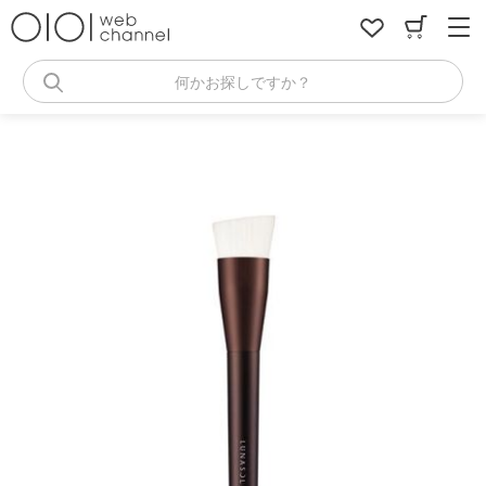
コ
ン
テ
ン
何かお探しですか？
ツ
へ
ス
キ
ッ
プ