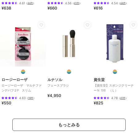
３０Ｐ
4.61
4.56
4.54
（
44件
）
（
41件
）
（
44件
）
¥638
¥660
¥616
ロージーローザ
ルナソル
資生堂
ロージーローザ マルチファ
フェースブラシ
【資生堂】スポンジクリーナ
ンデパフ２P スリム
ーＮ 198 （Ｌ）
¥4,950
4.63
4.78
（
19件
）
（
41件
）
¥550
¥825
もっとみる