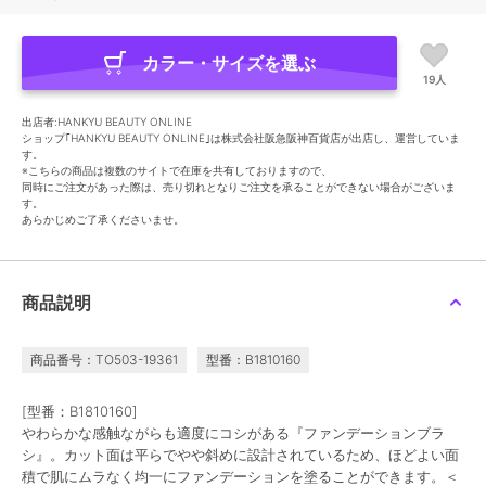
カラー・サイズを選ぶ
19人
出店者:HANKYU BEAUTY ONLINE
ショップ｢HANKYU BEAUTY ONLINE｣は株式会社阪急阪神百貨店が出店し、運営していま
す。
※こちらの商品は複数のサイトで在庫を共有しておりますので、
同時にご注文があった際は、売り切れとなりご注文を承ることができない場合がございま
す。
あらかじめご了承くださいませ。
商品説明
商品番号：TO503-19361
型番：B1810160
[型番：B1810160]
やわらかな感触ながらも適度にコシがある『ファンデーションブラ
シ』。カット面は平らでやや斜めに設計されているため、ほどよい面
積で肌にムラなく均一にファンデーションを塗ることができます。＜