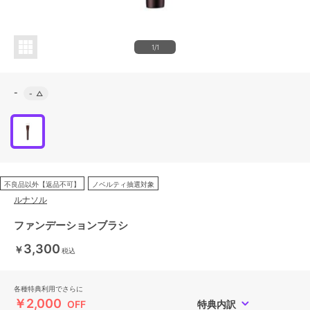
1/1
-
-
△
不良品以外【返品不可】
ノベルティ抽選対象
ルナソル
ファンデーションブラシ
3,300
￥
税込
各種特典利用でさらに
￥2,000
OFF
特典内訳