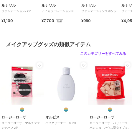
ルナソル
ルナソル
ルナソル
ルナ
ファンデーションパフ
アイカラーレーションＮ
ファンデーションスポンジ
フェー
¥1,100
¥7,700
¥990
¥4,9
新着
メイクアップグッズの類似アイテム
このカテゴリーをすべてみる
ロージーローザ
オルビス
ロージーローザ
ロージーローザ マルチファ
パフクリーナー 80mL
ロージーローザ バリュース
ンデパフ２P
ポンジＮ ハウス型タイプＳ