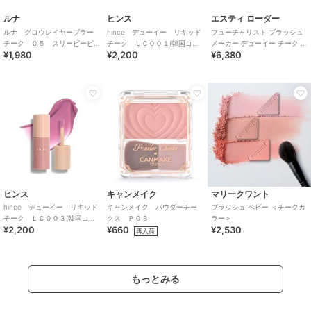
ルナ
ヒンス
エスティ ローダー
ルナ グロウレイヤーブラー
hince デューイー リキッド
フューチャリスト ブラッシュ
チーク ０５ スリーピーピ
チーク ＬＣ００１(韓国コス
メーカー デューイー チーク テ
¥1,980
¥2,200
¥6,380
ンク（韓国コスメ）
メ)
ィント
ヒンス
キャンメイク
マリークワント
hince デューイー リキッド
キャンメイク パウダーチー
ブラッシュ ベビー ＜チークカ
チーク ＬＣ００３(韓国コス
クス Ｐ０３
ラー＞
¥2,200
¥660
¥2,530
メ)
再入荷
もっとみる