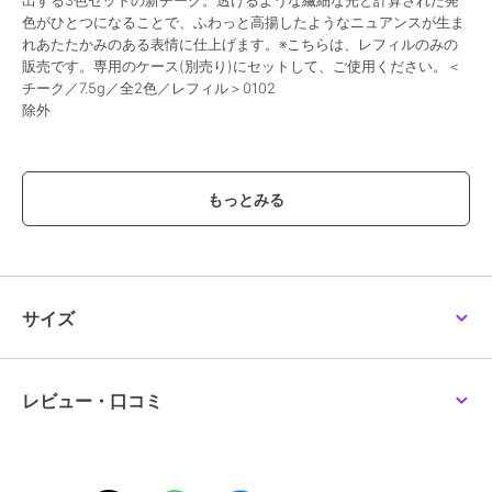
出する3色セットの新チーク。透けるような繊細な光と計算された発
色がひとつになることで、ふわっと高揚したようなニュアンスが生ま
れあたたかみのある表情に仕上げます。※こちらは、レフィルのみの
販売です。専用のケース(別売り)にセットして、ご使用ください。＜
チーク／7.5g／全2色／レフィル＞0102
除外
この商品は、不良品のみ返品を承ります
ブランド
ルナソル
ショップ
ルナソル
／
阪急ビューティーオ
ンライン
商品カテゴリ
すべてのチーク
／
チーク
サイズ
性別タイプ
レディース
すべてのチーク
／
チーク
カラー
01、02
レビュー・口コミ
サイズ
-
素材
-
商品のお取り扱い方法