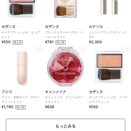
セザンヌ
セザンヌ
ルナソル
チークブラッシュ04 ピュア
ブレンドカラーチークH1 ペ
コントゥアリングスティック
ピンク
ールハイライト
(01)
¥550
¥781
¥3,300
再入荷
再入荷
フジコ
キャンメイク
セザンヌ
フジコ 水彩チーク 01マイ
キャンメイク クリームチー
チークブラッシュ05 メープ
スイートピンク
クＣＬ０１
ルアプリコット
¥1,760
¥638
¥550
再入荷
もっとみる