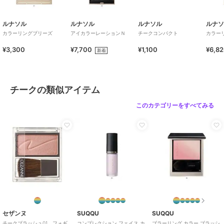
ルナソル
ルナソル
ルナソル
ルナ
カラーリングブリーズ
アイカラーレーションＮ
チークコンパクト
カラー
¥3,300
¥7,700
¥1,100
¥6,8
新着
チークの類似アイテム
このカテゴリーをすべてみる
セザンヌ
SUQQU
SUQQU
チークブラッシュ01 フォギ
コンプレクション フェイス カ
ブラーリング カラー ブラッシ