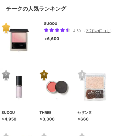
チークの人気ランキング
SUQQU
4.50
（
217件の口コミ
）
6,600
￥
SUQQU
THREE
セザンヌ
4,950
3,300
660
￥
￥
￥