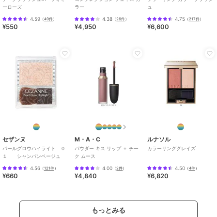
ーローズ
ラー
ュ
4.59
4.38
4.75
（
49件
）
（
26件
）
（
217件
）
¥550
¥4,950
¥6,600
セザンヌ
M・A・C
ルナソル
パールグロウハイライト ０
パウダー キス リップ ＋ チー
カラーリンググレイズ
１ シャンパンベージュ
ク ムース
4.56
4.00
4.50
（
121件
）
（
2件
）
（
4件
）
¥660
¥4,840
¥6,820
もっとみる