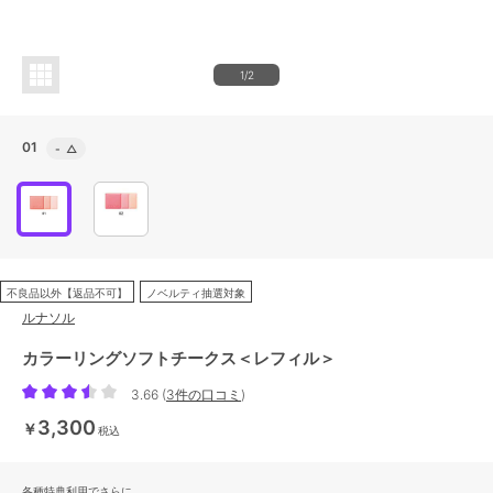
1/2
01
-
△
不良品以外【返品不可】
ノベルティ抽選対象
ルナソル
カラーリングソフトチークス＜レフィル＞
3.66
(
3件の口コミ
)
3,300
￥
税込
各種特典利用でさらに