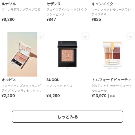
ルナソル
セザンヌ
キャンメイク
スキンモデリングアイズ(02)
フェイスアイパレット02 クラ
キャンメイクシルキースフレ
ッシーピンク
アイズ０６
¥6,380
¥847
¥825
オルビス
SUQQU
トムフォードビューティ
フォートーンズスタイリング
モノ ルック アイズ
SOLEIL アイ カラー クォード
アイズ ピンクサンセット（ア
ルミエール
¥2,200
¥4,290
¥13,970
イカラーパレット）
新着
もっとみる