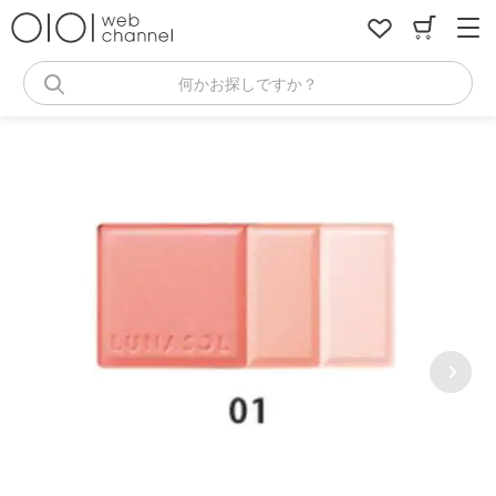
コ
ン
テ
ン
何かお探しですか？
ツ
へ
ス
キ
ッ
プ