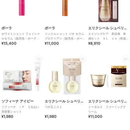
ポーラ
ポーラ
エリクシール シュペリエル
ホワイトショット フェイシャ
リンクルショット ジオ セラム
エイジングケア 美容液 体
ルセラム［販売名：ポーラ WS
プロティアン［販売名：ポー
感セット ａＬ ｃａ（医薬
¥15,400
¥11,000
¥8,910
フェイシャルセ
ラ WRS セラム N
部外品）
ソフィーナ アイピー
エリクシール シュペリエル
エリクシール シュペリエル
ソフィーナ ｉＰ うるおい
つや玉ミスト
トータルＶ ファーミングク
高密着ショット
リーム
¥1,980
¥1,980
¥11,000