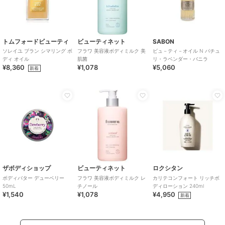
トムフォードビューティ
ビューティネット
SABON
ソレイユ ブラン シマリング ボ
フラワ 美容液ボディミルク 美
ビュ－ティ－オイル N パチュ
ディ オイル
肌菌
リ・ラベンダー・バニラ
¥8,360
¥1,078
¥5,060
新着
ザボディショップ
ビューティネット
ロクシタン
ボディバター デューベリー
フラワ 美容液ボディミルク レ
カリテコンフォート リッチボ
50mL
チノール
ディローション 240ml
¥1,540
¥1,078
¥4,950
新着