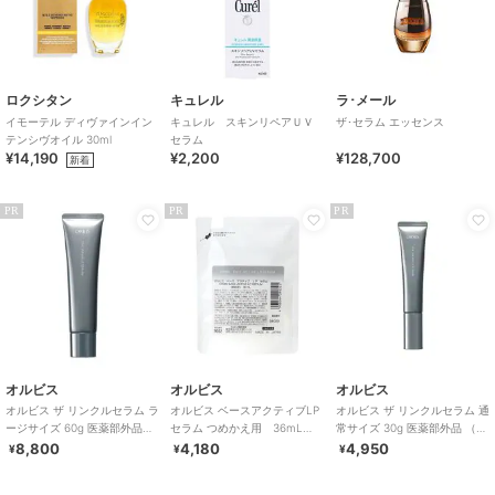
ロクシタン
キュレル
ラ･メール
イモーテル ディヴァインイン
キュレル スキンリペアＵＶ
ザ･セラム エッセンス
テンシヴオイル 30ml
セラム
¥14,190
¥2,200
¥128,700
新着
PR
PR
PR
オルビス
オルビス
オルビス
オルビス ザ リンクルセラム ラ
オルビス ベースアクティブLP
オルビス ザ リンクルセラム 通
ージサイズ 60g 医薬部外品
セラム つめかえ用 36mL
常サイズ 30g 医薬部外品 （シ
（シワ改善美容液）
（ブースター美容液）
ワ改善美容液）
8,800
4,180
4,950
¥
¥
¥