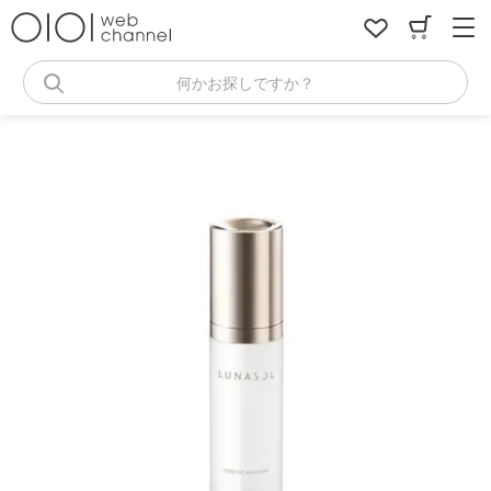
コ
ン
テ
ン
何かお探しですか？
ツ
へ
ス
キ
ッ
プ