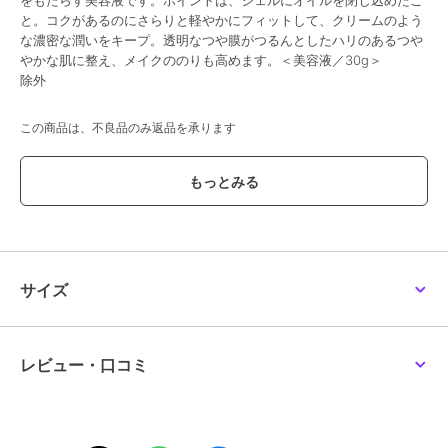
をもたらす美容液です。ポイントは、ジェルにオイルを閉じ込めたこ
と。コクがあるのにさらりと軽やかにフィットして、クリームのよう
な濃密な潤いをキープ。透明なつや膜がつるんとしたハリのあるつや
やかな肌に整え、メイクののりも高めます。＜美容液／30g＞
除外
この商品は、不良品のみ返品を承ります
ブランド
ルナソル
ショップ
ルナソル
／
阪急ビューティーオ
ンライン
商品カテゴリ
スキンケア
／
美容液・オイル
サイズ
性別タイプ
レディース
スキンケア
／
美容液・オイル
カラー
-
レビュー・口コミ
サイズ
-
素材
-
商品のお取り扱い方法