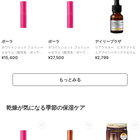
ポーラ
ポーラ
デイリープラザ
ホワイトショット フェイシャ
ホワイトショット フェイシャ
リアラスター ビタテクトピ
ルセラム［販売名：ポーラ WS
ルセラム［販売名：ポーラ WS
ュアブイシーマックスセラム
¥15,400
¥27,500
¥2,799
フェイシャルセ
フェイシャルセ
もっとみる
乾燥が気になる季節の保湿ケア