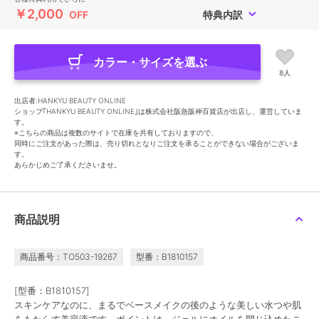
￥2,000
OFF
特典内訳
カラー・サイズを選ぶ
8人
出店者:HANKYU BEAUTY ONLINE
ショップ｢HANKYU BEAUTY ONLINE｣は株式会社阪急阪神百貨店が出店し、運営していま
す。
※こちらの商品は複数のサイトで在庫を共有しておりますので、
同時にご注文があった際は、売り切れとなりご注文を承ることができない場合がございま
す。
あらかじめご了承くださいませ。
商品説明
商品番号：TO503-19267
型番：B1810157
[型番：B1810157]
スキンケアなのに、まるでベースメイクの後のような美しい水つや肌