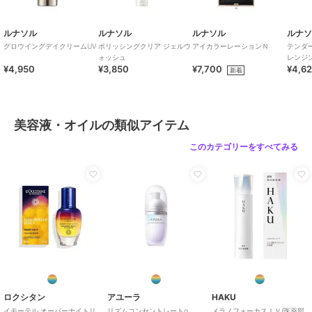
ルナソル
ルナソル
ルナソル
ルナ
グロウイングデイクリームUV
ポリッシングクリア ジェルウ
アイカラーレーションＮ
テンダ
ォッシュ
レンジ
¥4,950
¥3,850
¥7,700
¥4,6
新着
美容液・オイルの類似アイテム
このカテゴリーをすべてみる
ロクシタン
アユーラ
HAKU
イモーテル オーバーナイトリ
リズムコンセントレートα
メラノフォーカスＩＶ(医薬部