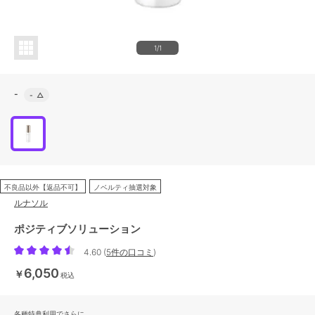
1/1
-
-
△
不良品以外【返品不可】
ノベルティ抽選対象
ルナソル
ポジティブソリューション
4.60
(
5件の口コミ
)
6,050
￥
税込
各種特典利用でさらに