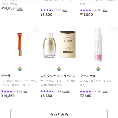
セットセラム
外品)
¥14,630
新着
4.55
4.48
（
9件
）
（
43件
）
¥8,800
¥11,000
ポーラ
エリクシール シュペリエル
ファンケル
リンクルショット メディカル
ザ セラム ａａ （つけか
コアエフェクター（レフィ
セラム［販売名：ポーラ リン
え用）医薬部外品
ル）
クルショット
4.28
4.83
4.46
（
7件
）
（
145件
）
（
43件
）
¥14,850
¥8,360
¥7,480
もっとみる