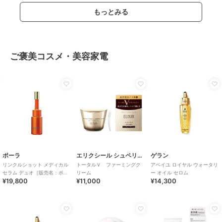
もっとみる
ご褒美コスメ・美容家電
ポーラ
エリクシール シュペリエル
ゲラン
リンクルショット メディカル
トータルＶ ファーミングク
アベイユ ロイヤル ウォータリ
セラム デュオ［販売名：ポー
リーム
ー オイル セロム
¥19,800
¥11,000
¥14,300
ラ リンクルシ