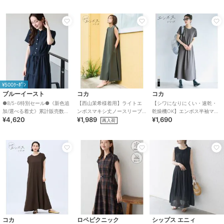
¥500ｸｰﾎﾟﾝ
ブルーイースト
コカ
コカ
●8/5-6特別セール●《新色追
【西山茉希様着用】ライトエ
【シワになりにくい・速乾・
加/選べる着丈》累計販売数
ンボスマキシ丈ノースリーブ
乾燥機OK】エンボス半袖マキ
¥4,620
¥1,989
¥1,690
70000枚突破！アソート柄ワ
ワンピース 全4色 / シワになり
シワンピース 全4色
再入荷
ンピース
にくい・速乾
コカ
ロペピクニック
シップス エニィ