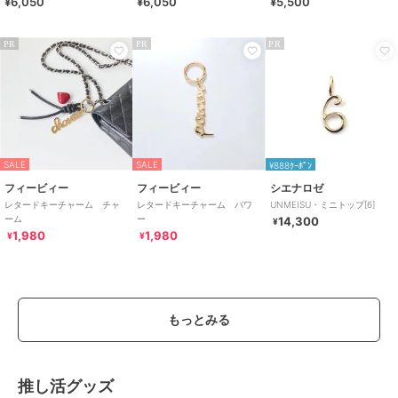
¥6,050
¥6,050
¥5,500
ンデレラ)
PR
PR
PR
SALE
SALE
¥888ｸｰﾎﾟﾝ
フィービィー
フィービィー
シエナロゼ
レタードキーチャーム チャ
レタードキーチャーム パワ
UNMEISU・ミニトップ[6]
ーム
ー
14,300
¥
1,980
1,980
¥
¥
もっとみる
推し活グッズ