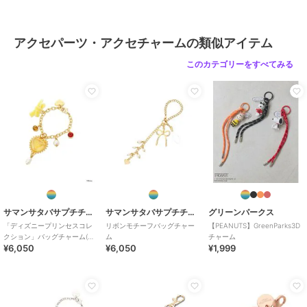
アクセパーツ・アクセチャームの類似アイテム
このカテゴリーをすべてみる
サマンサタバサプチチョイス
サマンサタバサプチチョイス
グリーンパークス
「ディズニープリンセスコレ
リボンモチーフバッグチャー
【PEANUTS】GreenParks3D
クション」バッグチャーム(ベ
ム
チャーム
¥6,050
¥6,050
¥1,999
ル)