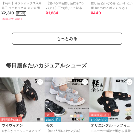
【Wpc.】ギフトボックス入り
【選べる10色推し活にもコン
推し活 ぬいぐるみ ぬい活 ぬい
扇子 ユニセックス メンズ 男性
パクト】三つ折りミニ財布
服 10cmぬい ポンチョ さくら
¥2,310
¥1,884
¥440
プレゼント ギフト 扇子 うちわ
んぼ チェリー キーホルダー
再入荷
2点以上で10%OFF
もっとみる
毎日履きたいカジュアルシューズ
SALE
期間限定SALE
期間限定SALE
¥500ｸｰﾎﾟﾝ
¥1000ｸｰﾎﾟﾝ
ヴィヴィアン
モズ
オリエンタルトラフィック
やわらかソールレースアップ
【moz人気No.1サンダル】
スニーカー感覚で履ける 軽量