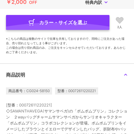
￥2,000
OFF
特典内訳
カラー・サイズを選ぶ
2人
※こちらの商品は複数のサイトで在庫を共有しておりますので、同時にご注文があった場
合、売り切れとなってしまう事がございます。
この場合は売り切れ商品のみ、ご注文をキャンセルさせていただいております。あらかじ
めご了承くださいませ。
商品説明
商品番号：CG024-58150
型番：00072611220221
[型番：00072611220221]
◇SAMANTHAVEGA(サマンサベガ)の「ポムポムプリン」コレクショ
ン ２wayバッグチャームサマンサベガからサンリオキャラクター
「ポムポムプリン」コラボコレクションが登場。ポムポムプリンをイ
メージしたブラウンとイエローでデザインしたバッグ、折財布やバッ