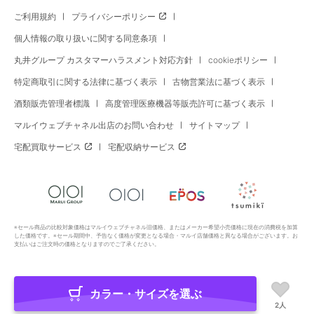
ご利用規約
プライバシーポリシー
個人情報の取り扱いに関する同意条項
丸井グループ カスタマーハラスメント対応方針
cookieポリシー
特定商取引に関する法律に基づく表示
古物営業法に基づく表示
酒類販売管理者標識
高度管理医療機器等販売許可に基づく表示
マルイウェブチャネル出店のお問い合わせ
サイトマップ
宅配買取サービス
宅配収納サービス
※セール商品の比較対象価格はマルイウェブチャネル旧価格、またはメーカー希望小売価格に現在の消費税を加算
した価格です。※セール期間中、予告なく価格が変更となる場合・マルイ店舗価格と異なる場合がございます。お
支払いはご注文時の価格となりますのでご了承ください。
カラー・サイズを選ぶ
Copyright All Rights Reserved. MARUI Co., Ltd
2人