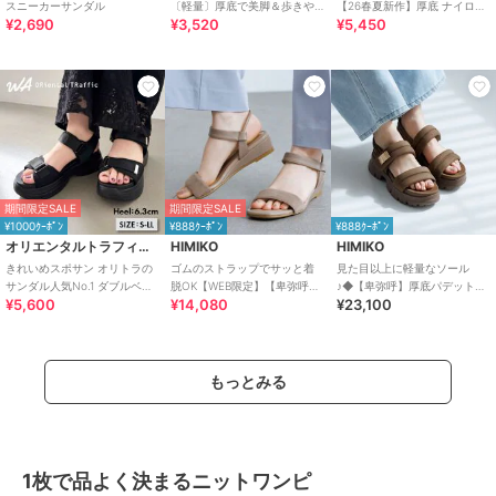
スニーカーサンダル
〔軽量〕厚底で美脚＆歩きや
【26春夏新作】厚底 ナイロン
¥2,690
¥3,520
¥5,450
すい！疲れにくいフィット感
スポーツサンダル /OT3232
のスポーツサンダル
期間限定SALE
期間限定SALE
¥1000ｸｰﾎﾟﾝ
¥888ｸｰﾎﾟﾝ
¥888ｸｰﾎﾟﾝ
オリエンタルトラフィック
HIMIKO
HIMIKO
きれいめスポサン オリトラの
ゴムのストラップでサッと着
見た目以上に軽量なソール
サンダル人気No.1 ダブルベル
脱OK【WEB限定】【卑弥呼
♪◆【卑弥呼】厚底パデットサ
¥5,600
¥14,080
¥23,100
ト スポーツサンダル /42207
26SS】ゴムストラップサンダ
ンダル/661201
ル/661250
もっとみる
1枚で品よく決まるニットワンピ