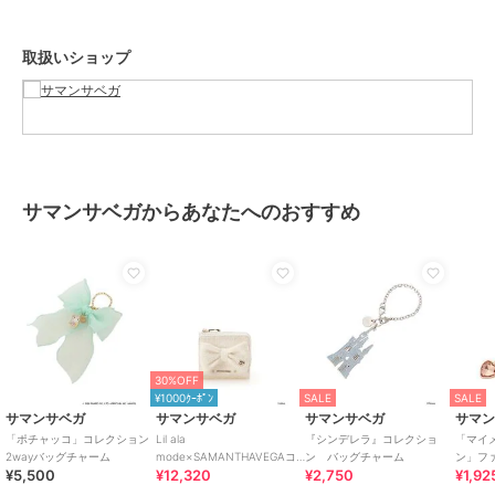
商品のお取り扱い方法
原産国
中国
取扱いショップ
サマンサベガからあなたへのおすすめ
30%OFF
¥1000ｸｰﾎﾟﾝ
SALE
SALE
サマンサベガ
サマンサベガ
サマンサベガ
サマ
「ポチャッコ」コレクション
Lil ala
『シンデレラ』コレクショ
「マイ
2wayバッグチャーム
mode×SAMANTHAVEGAコ
ン バッグチャーム
ン」フ
¥5,500
¥12,320
¥2,750
¥1,92
レクション 二つ折財布