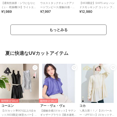
【通気性抜群・シワになりに
ウエストタックチェックアソ
【WEB限定】SHIPS any: ハン
くい・乾燥機OK】ライトエン
ートワンピース/接触冷感・防
ドスモッキング コットン フレ
¥1,989
¥7,997
¥12,980
ボスマキシロールアップワン
シワ・リンクコーデ
ア ノースリーブ ワンピース
ピース 全3色
もっとみる
夏に快適なUVカットアイテム
期間限定SALE
期間限定SALE
コーエン
アー・ヴェ・ヴェ
コカ
【UVカット率90%以上/4点セ
【接触冷感/UVカット】サテン
＼再入荷！！／【UVパーカ
ット/WEB限定/体型カバー】シ
ギャザーブラウス【吸水速乾/
ー・UPF50＋】UVカットティ