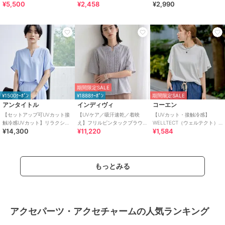
¥5,500
¥2,458
¥2,990
ュシュ付きアソートスイムウ
イージーケア】
アードパーカー 全4色
エア（イン
期間限定SALE
¥1500ｸｰﾎﾟﾝ
¥1888ｸｰﾎﾟﾝ
期間限定SALE
アンタイトル
インディヴィ
コーエン
【セットアップ可UVカット接
【UVケア／吸汗速乾／着映
【UVカット・接触冷感】
触冷感UVカット】リラクシー
え】フリルピンタックブラウ
WELLTECT（ウェルテクト）
¥14,300
¥11,220
¥1,584
キーVネックブラウス
ス
USAコットン フレアスリーブ
Tシャツ（イ
もっとみる
アクセパーツ・アクセチャームの人気ランキング