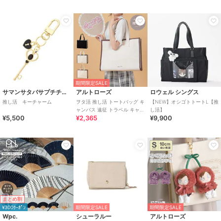
期間限定SALE
サマンサタバサプチチョイス
アルトローズ
ロウェル シングス
推し活 キーチャーム
ヲタ活 推し活 トートバッグ キ
【NEW】オシゴトトートL【推
ャンバス 遠征 トラベル キャリ
し活】
¥5,500
¥2,365
¥9,900
ーオン
まとめ割
¥300ｸｰﾎﾟﾝ
期間限定SALE
期間限定SALE
Wpc.
シューラルー
アルトローズ