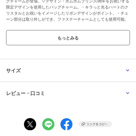
グチャームが登場。▽デザイン・ポムポムプリン30周年をお祝いする
限定デザインを使用したバッグチャーム。・キラっと光るハートのク
リスタルとお祝いをイメージしたリボンデザインがポイント。・チェ
ーン部分は取り外しができ、ファスナーチャームとしても使用可能。
ブランド
サマンサベガ
ショップ
サマンサベガ
商品カテゴリ
アクセサリー・ヘアアクセサリー
／
アクセパーツ・アクセチャー
サイズ
ム
性別タイプ
レディース
アクセサリー・ヘアアクセサリー
／
アクセパーツ・アクセチャー
レビュー・口コミ
ム
カラー
ゴールド
サイズ
FREE
素材
本体（表地1）：ポリエステル 真
鍮 亜鉛合金 エポキシ樹脂 鉄