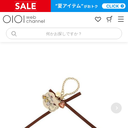
コ
ン
テ
ン
ツ
へ
何かお探しですか？
ス
キ
ッ
プ