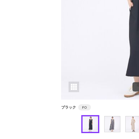
ブラック
F
○