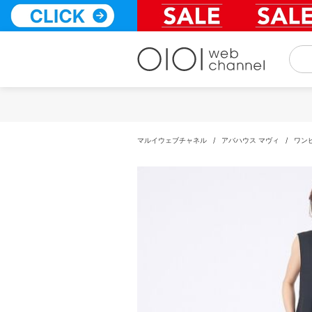
コ
ン
テ
ン
ツ
へ
ス
キ
ッ
プ
マルイウェブチャネル
/
アバハウス マヴィ
/
ワン