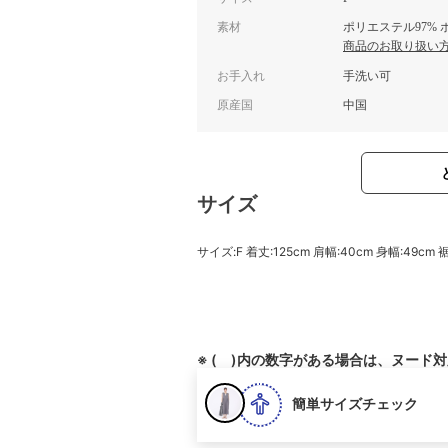
素材
ポリエステル97% 
商品のお取り扱い
お手入れ
手洗い可
原産国
中国
サイズ
サイズ:F 着丈:125cm 肩幅:40cm 身幅:49cm 裾
※ ( )内の数字がある場合は、ヌード
簡単サイズチェック