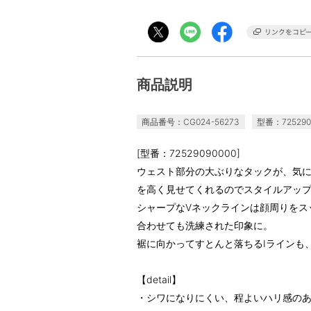
商品説明
商品番号：CG024-56273
型番：725290
[型番：72529090000]
ウェスト部分の大ぶりなタックが、気
を高く見せてくれるのでスタイルアッ
シャープなVネックラインは顔周りをス
合わせても洗練された印象に。
裾に向かってすとんと落ちるIラインも
【detail】
・シワになりにくい、程よいハリ感の