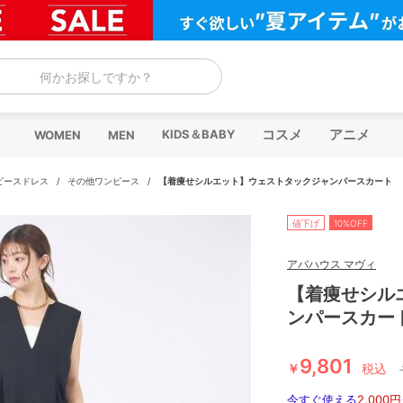
何かお探しですか？
コスメ
アニメ
KIDS＆BABY
WOMEN
MEN
ピースドレス
/
その他ワンピース
/
【着痩せシルエット】ウェストタックジャンパースカート
値下げ
10%OFF
アバハウス マヴィ
【着痩せシル
ンパースカー
9,801
￥
税込
今すぐ使える
2,000円