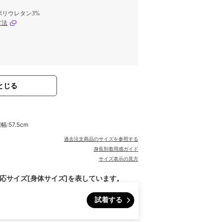
ポリウレタン3%
方法
とじる
幅:57.5cm
過去注文商品のサイズを参照する
身長別着用感ガイド
サイズ表示の見方
対応サイズ[身体サイズ]を表しています。
試着する