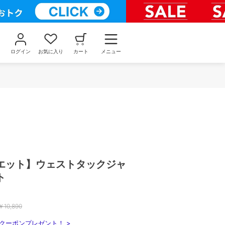
ログイン
お気に入り
カート
メニュー
エット】ウェストタックジャ
ト
￥
10,890
クーポンプレゼント！ >