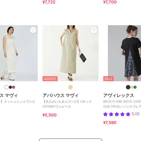
¥7,722
¥7,700
44%OFF
SALE
ス マヴィ
アバハウス マヴィ
アヴィレックス
ド】メッシュニットワンピ
【大人のいちまんワンピ】Uネック
BACK FLARE SATIN CAM
ZIP2WAYワンピース
ONE PIECE／バックフ
モ
5.00
¥5,500
¥7,590