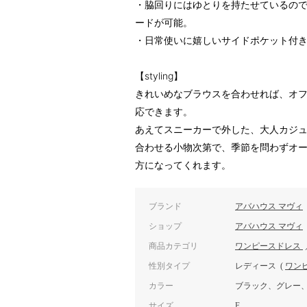
・脇回りにはゆとりを持たせているの
ードが可能。
・日常使いに嬉しいサイドポケット付
【styling】
きれいめなブラウスを合わせれば、オ
応できます。
あえてスニーカーで外した、大人カジ
合わせる小物次第で、季節を問わずオ
方になってくれます。
ブランド
アバハウス マヴィ
ショップ
アバハウス マヴィ
商品カテゴリ
ワンピースドレス
性別タイプ
レディース
(
ワン
カラー
ブラック、グレー
サイズ
F