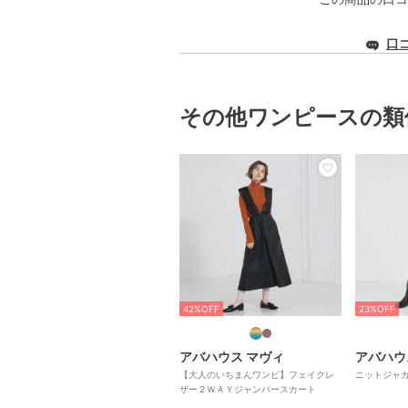
口
その他ワンピースの類
42%OFF
23%OFF
アバハウス マヴィ
アバハウ
【大人のいちまんワンピ】フェイクレ
ニットジャ
ザー２ＷＡＹジャンパースカート