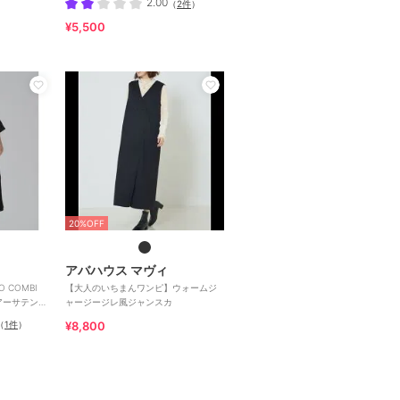
2.00
（
2件
）
¥5,500
20%OFF
アバハウス マヴィ
O COMBI
【大人のいちまんワンピ】ウォームジ
レアーサテンカ
ャージージレ風ジャンスカ
（
1件
）
¥8,800