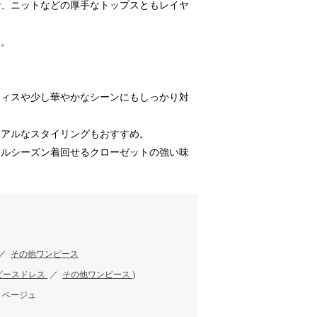
で、ニットなどの厚手なトップスともレイヤ
き。
フィスや少し華やかなシーンにもしっかり対
ュアルなスタイリングもおすすめ。
ールシーズン着回せるクローゼットの強い味
／
その他ワンピース
ピースドレス
／
その他ワンピース
)
、ベージュ