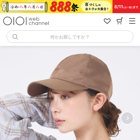
コ
ン
テ
ン
ツ
へ
何かお探しですか？
ス
キ
ッ
プ