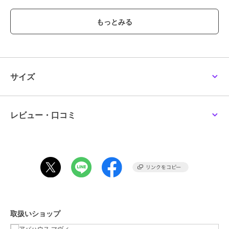
【detail】
・サイズ調整可能なバックベルト付き。
・ステッチワークを最小限にすることで、素材の持つしなやかさと光
沢がより際立ちます。
・バッグの中にコンパクトに収納してもシワになりにくく、旅行やデ
イリーユースの強い味方に。
サイズ
【styling】
シャツやジャケットなどの、きれいめなアイテムの外しとして取り入
れるのが今季の気分。
あえてフェミニンなワンピースと合わせて、モードなニュアンスを足
レビュー・口コミ
すのもおすすめです。
ヘアスタイルを選ばず、パッと被るだけでコーディネートが整う、忙
しい朝の救世主的アイテム！
ブランド
アバハウス マヴィ
ショップ
アバハウス マヴィ
商品カテゴリ
帽子
／
その他帽子
取扱いショップ
性別タイプ
レディース