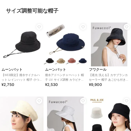
サイズ調整可能な帽子
ムーンバット
ムーンバット
フワクール
【WEB限定】撥水サイクルハ
撥水アドベンチャーハット 帽
【遮光 洗える】カサブランカ
ット レインハット 帽子 小つば
子 UV サイズ調整 カラビナ付
セーラー 帽子 あごひも付き
¥2,750
¥2,530
¥9,900
UV サイズ調整 紐付き ユニセ
き 紐付き メッシュ ユニセック
UV サイズ調整
ックス
ス