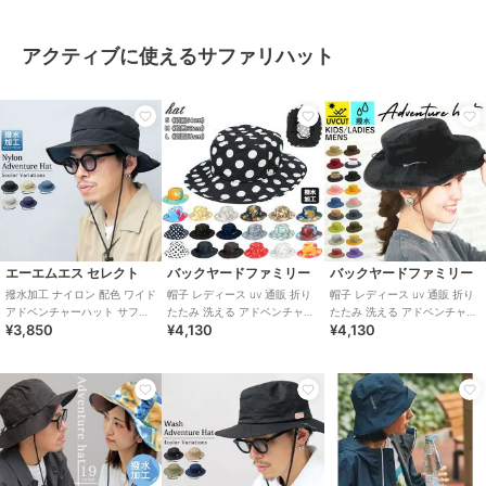
アクティブに使えるサファリハット
エーエムエス セレクト
バックヤードファミリー
バックヤードファミリー
撥水加工 ナイロン 配色 ワイド
帽子 レディース uv 通販 折り
帽子 レディース uv 通販 折り
アドベンチャーハット サファ
たたみ 洗える アドベンチャー
たたみ 洗える アドベンチャー
¥3,850
¥4,130
¥4,130
リハット アウトドアハット ハ
ハット サファリハット UVカ
ハット サファリハット UVカ
ット
ット
ット