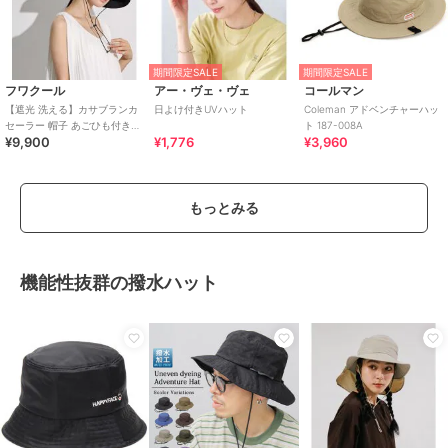
期間限定SALE
期間限定SALE
フワクール
アー・ヴェ・ヴェ
コールマン
【遮光 洗える】カサブランカ
日よけ付きUVハット
Coleman アドベンチャーハッ
セーラー 帽子 あごひも付き
ト 187-008A
¥9,900
¥1,776
¥3,960
UV サイズ調整
もっとみる
機能性抜群の撥水ハット