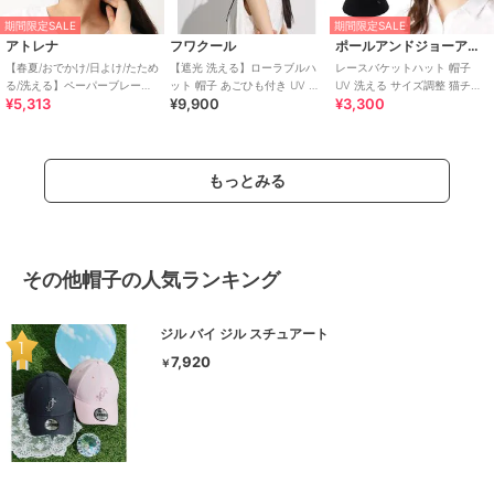
期間限定SALE
期間限定SALE
アトレナ
フワクール
ポールアンドジョーアクセソワ
【春夏/おでかけ/日よけ/たため
【遮光 洗える】ローラブルハ
レースバケットハット 帽子
る/洗える】ペーパーブレード
ット 帽子 あごひも付き UV サ
UV 洗える サイズ調整 猫チャ
¥5,313
¥9,900
¥3,300
キャスケットサイズ調整可
イズ調整
ーム付き
もっとみる
その他帽子の人気ランキング
ジル バイ ジル スチュアート
7,920
￥