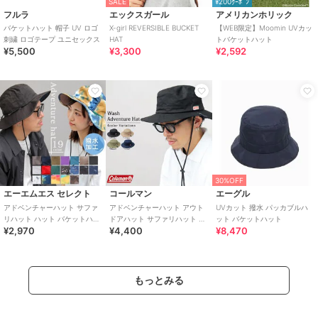
SALE
¥200ｸｰﾎﾟﾝ
フルラ
エックスガール
アメリカンホリック
バケットハット 帽子 UV ロゴ
X-girl REVERSIBLE BUCKET
【WEB限定】Moomin UVカッ
刺繍 ロゴテープ ユニセックス
HAT
トバケットハット
¥5,500
¥3,300
¥2,592
30%OFF
エーエムエス セレクト
コールマン
エーグル
アドベンチャーハット サファ
アドベンチャーハット アウト
UVカット 撥水 パッカブルハ
リハット ハット バケットハッ
ドアハット サファリハット バ
ット バケットハット
¥2,970
¥4,400
¥8,470
ト 撥水 帽子 水陸両用 UVカッ
ケットハット 帽子 カジュアル
ト
あご紐
もっとみる