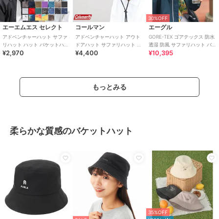
30%OFF
エーエムエス セレクト
コールマン
エーグル
アドベンチャーハット サファ
アドベンチャーハット アウト
GORE-TEX ゴアテックス 防水
リハット ハット バケットハッ
ドアハット サファリハット バ
透湿 防風 サファリハット バケ
¥2,970
¥4,400
¥10,395
ト 撥水 帽子 水陸両用 UVカッ
ケットハット 帽子 カジュアル
ットハット
ト
あご紐
もっとみる
柔らかな質感のバケットハット
35%OFF