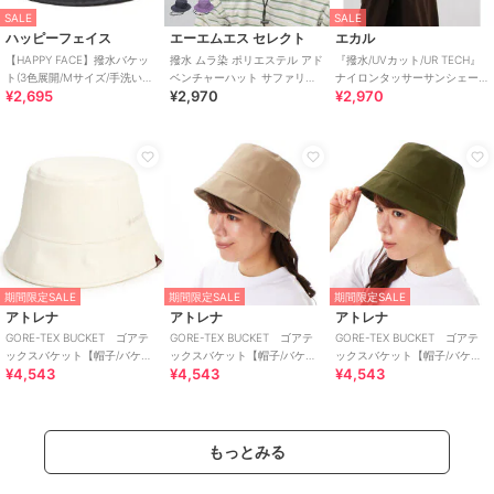
SALE
SALE
ハッピーフェイス
エーエムエス セレクト
エカル
【HAPPY FACE】撥水バケッ
撥水 ムラ染 ポリエステル アド
『撥水/UVカット/UR TECH』
ト(3色展開/Mサイズ/手洗い可/
ベンチャーハット サファリハ
ナイロンタッサーサンシェー
¥2,695
¥2,970
¥2,970
通期)
ット アウトドアハット UVカ
ドハット
ット
期間限定SALE
期間限定SALE
期間限定SALE
アトレナ
アトレナ
アトレナ
GORE-TEX BUCKET ゴアテ
GORE-TEX BUCKET ゴアテ
GORE-TEX BUCKET ゴアテ
ックスバケット【帽子/バケッ
ックスバケット【帽子/バケッ
ックスバケット【帽子/バケッ
¥4,543
¥4,543
¥4,543
トハット/撥水/ゴアテックス/梅
トハット/撥水/ゴアテックス/梅
トハット/撥水/ゴアテックス/梅
雨
雨
雨
もっとみる