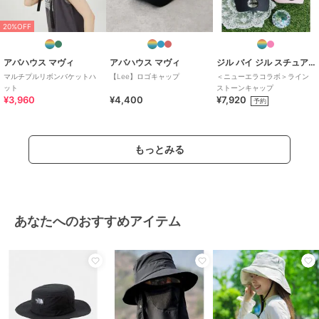
20%OFF
アバハウス マヴィ
アバハウス マヴィ
ジル バイ ジル スチュアート
マルチプルリボンバケットハ
【Lee】ロゴキャップ
＜ニューエラコラボ＞ライン
ット
ストーンキャップ
¥3,960
¥4,400
¥7,920
予約
もっとみる
あなたへのおすすめアイテム