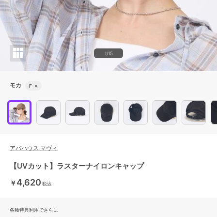
1/15
モカ
F
×
アバハウス マヴィ
【UVカット】ラスターナイロンキャップ
4,620
￥
税込
各種特典利用でさらに