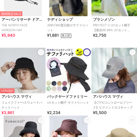
期間限定SALE
アーバンリサーチ ドアーズ
テディショップ
ブランメゾン
THE NORTH FACE
3WAY360度日除けサファリハ
PROTECT U UVカット帽子
HORIZON HAT
ット
【遮光99.99% UVカット
¥5,940
¥1,881
¥2,750
99.9%】
再入荷
10%OFF
アバハウス マヴィ
バックヤードファミリー
アバハウス マヴィ
フェイクファー/スウェードバ
UVカット帽子 サファリハット
【CTFK/コントロールフリー
ケットハット
ク】ピグメントロゴキャップ
¥3,861
¥2,234
¥5,500