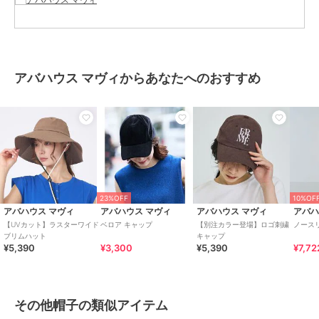
帽子
／
その他帽子
カラー
モカ、ブラック
サイズ
F
素材
本体：ポリエステル60% ナイロン
アバハウス マヴィからあなたへのおすすめ
40% 裏地：ナイロン85% ポリウレ
タン15%
商品のお取り扱い方法
原産国
中国
23%OFF
10%OF
アバハウス マヴィ
アバハウス マヴィ
アバハウス マヴィ
アバハ
【UVカット】ラスターワイド
ベロア キャップ
【別注カラー登場】ロゴ刺繍
ノース
ブリムハット
キャップ
¥5,390
¥3,300
¥5,390
¥7,72
その他帽子の類似アイテム