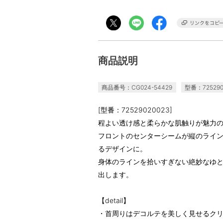
商品説明
商品番号：CG024-54429
型番：725290
[型番：72529020023]
程よい透け感と柔らかな肌触りが魅力の
フロントのセンターシームが縦のライン
るデザインに。
身体のラインを拾いすぎない絶妙なゆ
出します。
【detail】
・首周りはデコルテを美しく見せるク