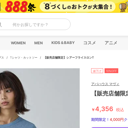
何かお探しですか？
コスメ
アニメ
KIDS＆BABY
WOMEN
MEN
プス
/
Tシャツ・カットソー
/
【販売店舗限定】シアーフライスロンT
値下げ
10%OFF
アバハウス マヴィ
【販売店舗限
4,356
￥
税込
期間限定！
4,000円
ク