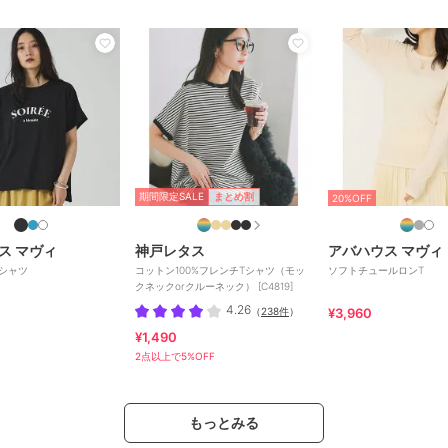
期間限定SALE
まとめ割
20%OFF
ス マヴィ
神戸レタス
アバハウス マヴィ
シャツ
コットン100%フレンチTシャツ（モッ
ソフトチュールロンT
クネックorクルーネック） [C4819]
4.26
（
238件
）
¥3,960
¥1,490
2点以上で5%OFF
もっとみる