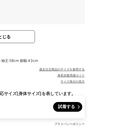
とじる
 袖丈:58cm 裾幅:43cm
過去注文商品のサイズを参照する
身長別着用感ガイド
サイズ表示の見方
対応サイズ[身体サイズ]を表しています。
試着する
プライバシーポリシー