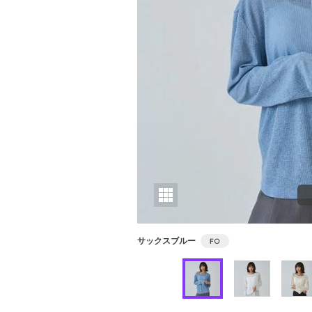
サックスブルー
F
○