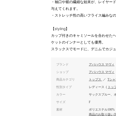
・袖口や裾の繊細な始末が、レイヤー
与えてくれます。
・ストレッチ性の高いフライス編みな
【styling】
カップ付きのキャミソールを合わせた
ケットのインナーとしても優秀。
スラックスでモードに、デニムでカジ
ブランド
アバハウス マヴィ
ショップ
アバハウス マヴィ
商品カテゴリ
トップス
／
Tシ
性別タイプ
レディース
(
トッ
カラー
サックスブルー、
サイズ
F
素材
ポリエステル100%
商品のお取り扱い