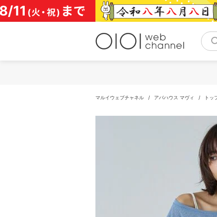
コ
ン
テ
ン
ツ
へ
ス
キ
ッ
プ
マルイウェブチャネル
/
アバハウス マヴィ
/
トッ