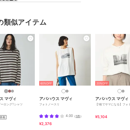
の類似アイテム
60%OFF
20%OFF
ス マヴィ
アバハウス マヴィ
アバハウス マヴィ
ダーロングTシャツ
フォトノースリ
【1枚でサマになる】フォ
4.00
（
1件
）
¥5,104
新着
¥2,376