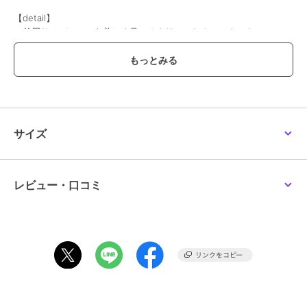
【detail】
・首周りはデコルテを美しく見せるクリーンなクルーネック。
・袖口や裾の繊細な始末が、レイヤードした際にも重たく見えず、軽
やかな印象を与えてくれます。
・ストレッチ性の高いフライス編みなので、着心地も抜群。
【styling】
カップ付きのキャミソールを合わせたヘルシーな着こなしはもちろ
ん、ジレやジャケットのインナーとしても優秀。
サイズ
スラックスでモードに、デニムでカジュアルにと、合わせるボトムを
選びません。
レビュー・口コミ
ブランド
アバハウス マヴィ
ショップ
アバハウス マヴィ
商品カテゴリ
トップス
／
Tシャツ・カットソ
ー
性別タイプ
レディース
トップス
／
Tシャツ・カットソ
ー