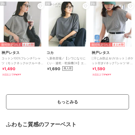
PR
PR
PR
期間限定SALE
期間限定SALE
まとめ割
まとめ割
神戸レタス
コカ
神戸レタス
コットン100%フレンチTシャ
＼新色登場／【シワになりに
[ 汗じみ防止＆UVカット ] ポケ
ツ（モックネックorクルーネ
くい・速乾・乾燥機OK】エン
ット付きVネックTシャツ M L
ック） [C4819]
ボスドルマントップス 全5色
XL [C7575]
1,490
1,690
1,590
再入荷
¥
¥
¥
2点以上で5%OFF
2点以上で5%OFF
もっとみる
ふわもこ質感のファーベスト