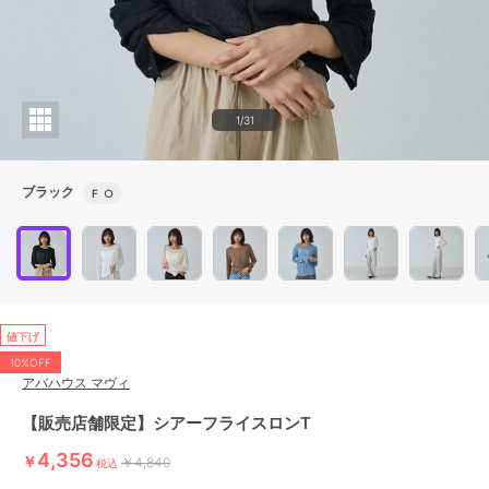
1/31
ブラック
F
○
値下げ
10%OFF
アバハウス マヴィ
【販売店舗限定】シアーフライスロンT
4,356
￥
￥4,840
税込