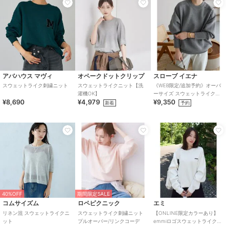
アバハウス マヴィ
オペークドットクリップ
スローブ イエナ
スウェットライク刺繍ニット
スウェットライクニット【洗
《WEB限定/追加予約》オーバ
濯機OK】
ーサイズ スウェットライクニ
¥8,690
¥4,979
¥9,350
ット
新着
予約
40%OFF
期間限定SALE
コムサイズム
ロペピクニック
エミ
リネン混 スウェットライクニ
スウェットライク刺繍ニット
【ONLINE限定カラーあり】
ット
プルオーバー/リンクコーデ
emmiロゴスウェットライクニ