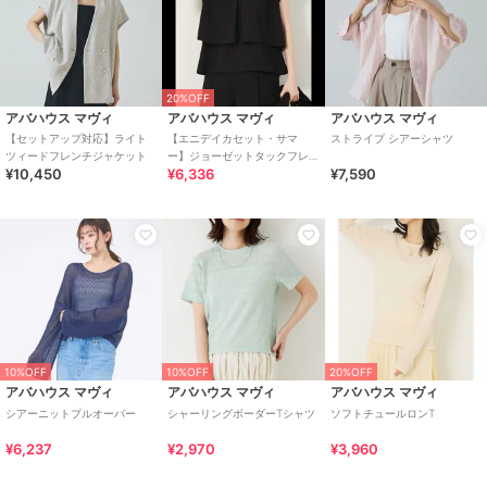
20%OFF
アバハウス マヴィ
アバハウス マヴィ
アバハウス マヴィ
【セットアップ対応】ライト
【エニデイカセット・サマ
ストライプ シアーシャツ
ツィードフレンチジャケット
ー】ジョーゼットタックフレ
¥10,450
¥6,336
¥7,590
アーブラウス
10%OFF
10%OFF
20%OFF
アバハウス マヴィ
アバハウス マヴィ
アバハウス マヴィ
シアーニットプルオーバー
シャーリングボーダーTシャツ
ソフトチュールロンT
¥6,237
¥2,970
¥3,960