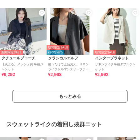
ダブルジャケット
期間限定SALE
期間限定SALE
¥200ｸｰﾎﾟﾝ
期間限定SALE
クチュールブローチ
クラシカルエルフ
インタープラネット
【洗える】メッシュ調 半袖ジ
纏うだけで上品見え。リネン
リネンライク半袖ダブルジャ
ャケット
ライクドルマンスリーブテー
ケット
¥6,292
¥2,968
¥2,992
ラードダブルジャケット（半
袖）
もっとみる
スウェットライクの着回し抜群ニット