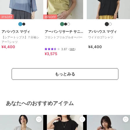
31%OFF
35%OFF
アバハウス マヴィ
アーバンリサーチ サニーレーベル
アバハウス マヴィ
【シアートップス】７分袖シ
フロントフリルプルオーバー
ワイドロゴTシャツ
アーTシャツ
¥4,400
¥4,400
3.87
（
16件
）
¥3,575
もっとみる
あなたへのおすすめアイテム