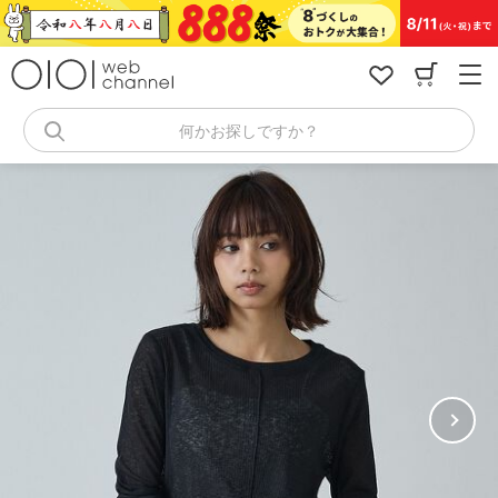
コ
ン
テ
ン
ツ
へ
何かお探しですか？
ス
キ
ッ
プ