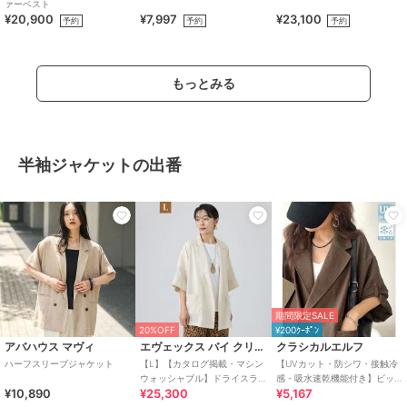
ァーベスト
¥20,900
¥7,997
¥23,100
予約
予約
予約
もっとみる
半袖ジャケットの出番
期間限定SALE
20%OFF
¥200ｸｰﾎﾟﾝ
アバハウス マヴィ
エヴェックス バイ クリツィア
クラシカルエルフ
ハーフスリーブジャケット
【L】【カタログ掲載・マシン
【UVカット・防シワ・接触冷
ウォッシャブル】ドライスラ
感・吸水速乾機能付き】ビッ
¥10,890
¥25,300
¥5,167
ブハーフスリーブジャケット
グシルエットハーフスリーブ