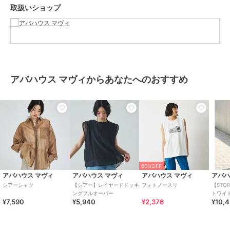
取扱いショップ
カラー
ブラック、オフホワイト、アイボ
リー、モカ、サックスブルー
サイズ
F
素材
ポリエステル100%
商品のお取り扱い方法
アバハウス マヴィからあなたへのおすすめ
お手入れ
洗濯機可
原産国
中国
60%OFF
アバハウス マヴィ
アバハウス マヴィ
アバハウス マヴィ
アバハ
シアーシャツ
【シアー】レイヤードドッキ
フォトノースリ
【STO
ングプルオーバー
トワイ
¥7,590
¥5,940
¥2,376
¥10,