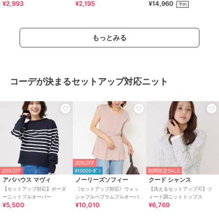
¥2,993
¥2,195
¥14,960
ット
予約
もっとみる
コーデが決まるセットアップ対応ニット
30%OFF
20%OFF
¥1000ｸｰﾎﾟﾝ
期間限定SALE
アバハウス マヴィ
ノーリーズソフィー
クード シャンス
【セットアップ対応】ボーダ
《セットアップ対応》ウォッ
【洗えるセットアップ可】ツ
ーニットプルオーバー
シャブルペプラムプルオーバ
ィード調ニットトップス
¥5,500
¥10,010
¥6,769
ー