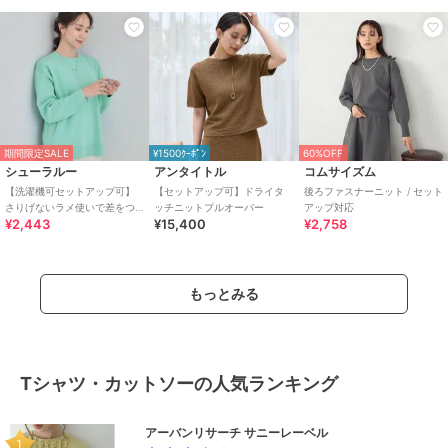
期間限定SALE
¥1500ｸｰﾎﾟﾝ
60%OFF
シューラルー
アンタイトル
コムサイズム
【洗濯機可セットアップ可】
【セットアップ可】ドライタ
後ろファスナーニット / セット
さりげないラメ使いで差をつ
ッチニットプルオーバー
アップ対応
¥2,443
¥15,400
¥2,758
ける クルーネックニット
もっとみる
Tシャツ・カットソーの人気ランキング
アーバンリサーチ サニーレーベル