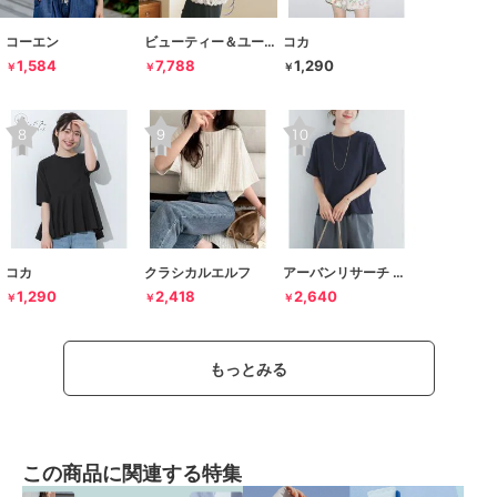
コーエン
ビューティー＆ユース ユナイテッドアローズ
コカ
1,584
7,788
1,290
￥
￥
￥
コカ
クラシカルエルフ
アーバンリサーチ ドアーズ
1,290
2,418
2,640
￥
￥
￥
もっとみる
この商品に関連する特集