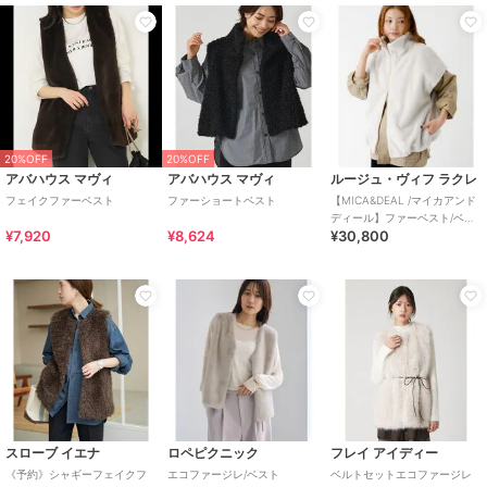
20%OFF
20%OFF
アバハウス マヴィ
アバハウス マヴィ
ルージュ・ヴィフ ラクレ
フェイクファーベスト
ファーショートベスト
【MICA&DEAL /マイカアンド
ディール】ファーベスト/ベス
¥7,920
¥8,624
¥30,800
ト/ファー/レイ
スローブ イエナ
ロペピクニック
フレイ アイディー
《予約》シャギーフェイクフ
エコファージレ/ベスト
ベルトセットエコファージレ